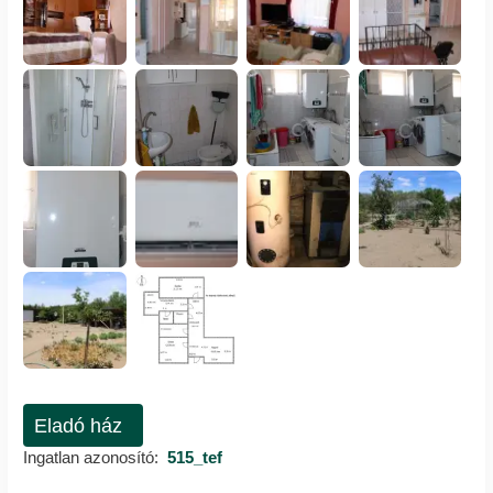
Eladó ház
Ingatlan azonosító:
515_tef