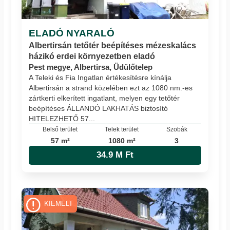
ELADÓ NYARALÓ
Albertirsán tetőtér beépítéses mézeskalács
házikó erdei környezetben eladó
Pest megye, Albertirsa, Üdülőtelep
A Teleki és Fia Ingatlan értékesítésre kínálja
Albertirsán a strand közelében ezt az 1080 nm.-es
zártkerti elkerített ingatlant, melyen egy tetőtér
beépítéses ÁLLANDÓ LAKHATÁS biztosító
HITELEZHETŐ 57...
Belső terület
Telek terület
Szobák
57 m²
1080 m²
3
34.9 M Ft
KIEMELT