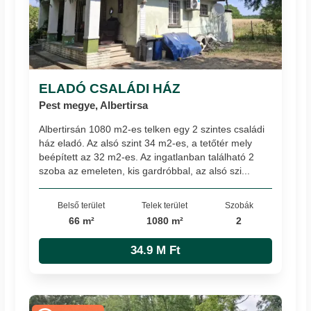
ELADÓ CSALÁDI HÁZ
Pest megye, Albertirsa
Albertirsán 1080 m2-es telken egy 2 szintes családi
ház eladó. Az alsó szint 34 m2-es, a tetőtér mely
beépített az 32 m2-es. Az ingatlanban található 2
szoba az emeleten, kis gardróbbal, az alsó szi...
Belső terület
Telek terület
Szobák
66 m²
1080 m²
2
34.9 M Ft