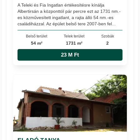
A Teleki és Fia Ingatlan értékesítésre kínálja
Albertirsán a központtól pár percre ezt az 1731 nm.-
es közművesített ingatlant, a rajta álló 54 nm.-es
családiházzal. Az épület belső tere 2007-ben fel...
Belső terület
Telek terület
Szobák
54 m²
1731 m²
2
23 M Ft