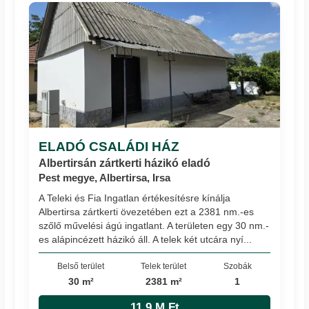
ELADÓ CSALÁDI HÁZ
Albertirsán zártkerti házikó eladó
Pest megye, Albertirsa, Irsa
A Teleki és Fia Ingatlan értékesítésre kínálja
Albertirsa zártkerti övezetében ezt a 2381 nm.-es
szőlő művelési ágú ingatlant. A területen egy 30 nm.-
es alápincézett házikó áll. A telek két utcára nyí...
Belső terület
Telek terület
Szobák
30 m²
2381 m²
1
11.9 M Ft