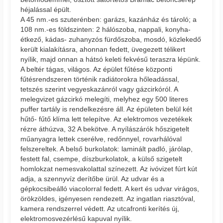
héjalással épült.
A 45 nm.-es szuterénben: garázs, kazánház és tároló; a
108 nm.-es földszinten: 2 hálószoba, nappali, konyha-
étkező, kádas- zuhanyzós fürdőszoba, mosdó, közlekedő
került kialakításra, ahonnan fedett, üvegezett télikert
nyílik, majd onnan a hátsó keleti fekvésű teraszra lépünk.
A beltér tágas, világos. Az épület fűtése központi
fűtésrendszeren történik radiátorokra hőleadással,
tetszés szerint vegyeskazánról vagy gázcirkóról. A
melegvizet gázcirkó melegíti, melyhez egy 500 literes
puffer tartály is rendelkezésre áll. Az épületen belül két
hűtő- fűtő klíma lett telepítve. Az elektromos vezetékek
rézre áthúzva, 32 A bekötve. A nyílászárók hőszigetelt
műanyagra lettek cserélve, redőnnyel, rovarhálóval
felszereltek. A belső burkolatok: laminált padló, járólap,
festett fal, csempe, díszburkolatok, a külső szigetelt
homlokzat nemesvakolattal színezett. Az ivóvizet fúrt kút
adja, a szennyvíz derítőbe ürül. Az udvar és a
gépkocsibeálló viacolorral fedett. A kert és udvar virágos,
örökzöldes, igényesen rendezett. Az ingatlan riasztóval,
kamera rendszerrel védett. Az utcafronti kerítés új,
elektromosvezérlésű kapuval nyílik.