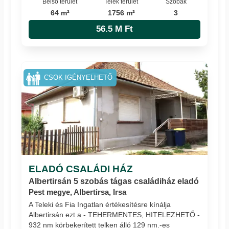
Belső terület
Telek terület
Szobák
64 m²
1756 m²
3
56.5 M Ft
CSOK IGÉNYELHETŐ
ELADÓ CSALÁDI HÁZ
Albertirsán 5 szobás tágas családiház eladó
Pest megye, Albertirsa, Irsa
A Teleki és Fia Ingatlan értékesítésre kínálja
Albertirsán ezt a - TEHERMENTES, HITELEZHETŐ -
932 nm körbekerített telken álló 129 nm.-es