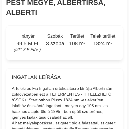
PEST MEGYE, ALBERTIRSA,
ALBERTI
Irányár
Szobák
Terület
Telek terület
99.5 M Ft
3 szoba
108 m²
1824 m²
(921.3 E Ft/㎡)
INGATLAN LEÍRÁSA
A Teleki és Fia Ingatlan értékesítésre kínálja Albertirsán
zöldövezetben ezt a TEHERMENTES - HITELEZHETŐ
/CSOK+, Start otthon Plusz/ 1824 nm.-es elkerített
lakóház és szántó ingatlant , melyen egy 108 nm.-es
hasznos alapterületű 1995 - ben épült szuterénes,
igényes kialakítású családiház áll.
A ház mélyalapozással, szigetelt tégla falazattal, szigetelt
betonfödémmel, osztott sátortetős Bramac betoncserép