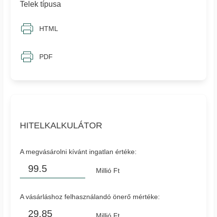
Telek típusa
HTML
PDF
HITELKALKULÁTOR
A megvásárolni kívánt ingatlan értéke:
Millió Ft
A vásárláshoz felhasználandó önerő mértéke:
Millió Ft