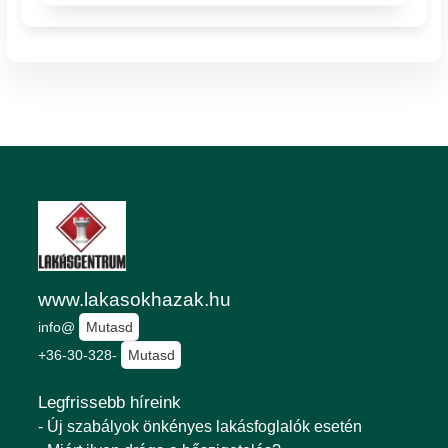
www.lakasokhazak.hu
info@
Mutasd
+36-30-328-
Mutasd
Legfrissebb híreink
- Új szabályok önkényes lakásfoglalók esetén