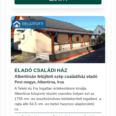
FELÚJÍTOTT!
ELADÓ CSALÁDI HÁZ
Albertirsán felújított szép családiház eladó
Pest megye, Albertirsa, Irsa
A Teleki és Fia Ingatlan értékesítésre kínálja
Albertirsa központi részén csendes helyen ezt az
1756 nm.-es összközműves körbekerített ingatlant, a
rajta álló 64,5 nm.-es belső hasznos alapterületű
cs...