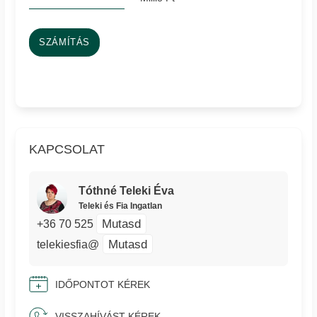
SZÁMÍTÁS
KAPCSOLAT
Tóthné Teleki Éva
Teleki és Fia Ingatlan
Mutasd
+36 70 525
Mutasd
telekiesfia@
IDŐPONTOT KÉREK
VISSZAHÍVÁST KÉREK