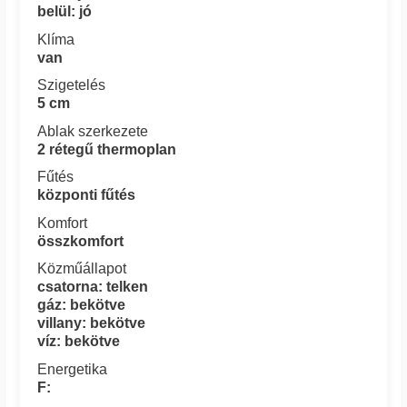
belül: jó
Klíma
van
Szigetelés
5 cm
Ablak szerkezete
2 rétegű thermoplan
Fűtés
központi fűtés
Komfort
összkomfort
Közműállapot
csatorna: telken
gáz: bekötve
villany: bekötve
víz: bekötve
Energetika
F: