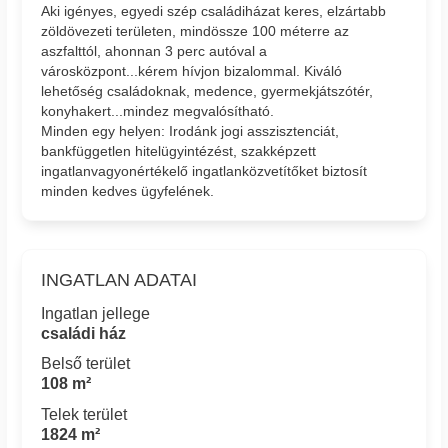
Aki igényes, egyedi szép családiházat keres, elzártabb
zöldövezeti területen, mindössze 100 méterre az
aszfalttól, ahonnan 3 perc autóval a
városközpont...kérem hívjon bizalommal. Kiváló
lehetőség családoknak, medence, gyermekjátszótér,
konyhakert...mindez megvalósítható.
Minden egy helyen: Irodánk jogi asszisztenciát,
bankfüggetlen hitelügyintézést, szakképzett
ingatlanvagyonértékelő ingatlanközvetítőket biztosít
minden kedves ügyfelének.
INGATLAN ADATAI
Ingatlan jellege
családi ház
Belső terület
108 m²
Telek terület
1824 m²