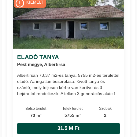
KIEMELT
ELADÓ TANYA
Pest megye, Albertirsa
Albertirsán 73,37 m2-es tanya, 5755 m2-es területtel
eladó. Az ingatlan besorolása: Kivett tanya és
szántó, mely teljesen körbe van kerítve és 3
bejárattal rendelkezik. A telken 3 generációs akác f...
Belső terület
Telek terület
Szobák
73 m²
5755 m²
2
31.5 M Ft