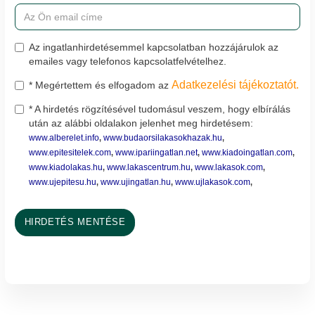
Az ingatlanhirdetésemmel kapcsolatban hozzájárulok az
emailes vagy telefonos kapcsolatfelvételhez.
Adatkezelési tájékoztatót.
* Megértettem és elfogadom az
* A hirdetés rögzítésével tudomásul veszem, hogy elbírálás
után az alábbi oldalakon jelenhet meg hirdetésem:
www.alberelet.info
www.budaorsilakasokhazak.hu
,
,
www.epitesitelek.com
www.ipariingatlan.net
www.kiadoingatlan.com
,
,
,
www.kiadolakas.hu
www.lakascentrum.hu
www.lakasok.com
,
,
,
www.ujepitesu.hu
www.ujingatlan.hu
www.ujlakasok.com
,
,
,
HIRDETÉS MENTÉSE