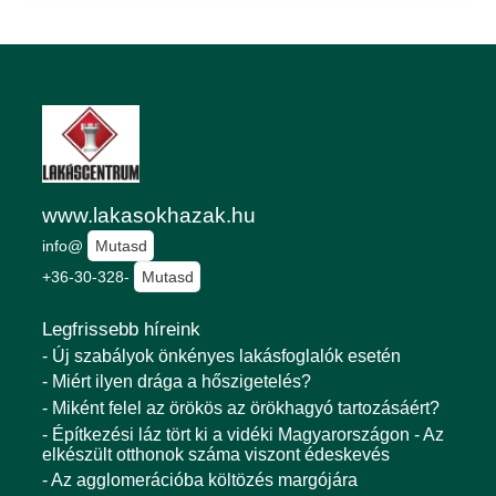
www.lakasokhazak.hu
info@
Mutasd
+36-30-328-
Mutasd
Legfrissebb híreink
- Új szabályok önkényes lakásfoglalók esetén
- Miért ilyen drága a hőszigetelés?
- Miként felel az örökös az örökhagyó tartozásáért?
- Építkezési láz tört ki a vidéki Magyarországon - Az
elkészült otthonok száma viszont édeskevés
- Az agglomerációba költözés margójára