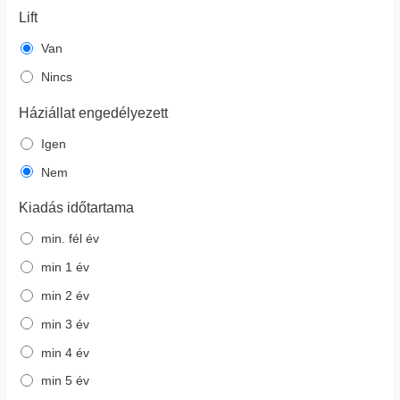
Lift
Van
Nincs
Háziállat engedélyezett
Igen
Nem
Kiadás időtartama
min. fél év
min 1 év
min 2 év
min 3 év
min 4 év
min 5 év