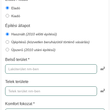
Eladó
Kiadó
Építési állapot
Használt
(2010 előtti építésű)
Újépítésű
(közvetlen beruházótól történő vásárlás)
Újszerű
(2010 utáni építésű)
Belső terület *
2
m
Telek területe
2
m
Komfort fokozat *