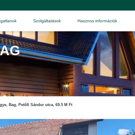
ngatlanok
Szolgáltatások
Hasznos információk
BAG
ye, Bag, Petőfi Sándor utca, 69.5 M Ft