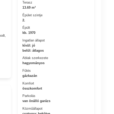
Terasz
13.69 m²
Épület szintje
2.
Épült
kb. 1970
odt,
Ingatlan állapot
kívül: jó
belül: átlagos
Ablak szerkezete
hagyományos
Fűtés
gázkazán
Komfort
összkomfort
Parkolás
van önálló garázs
Közműállapot
csatorna: bekötve