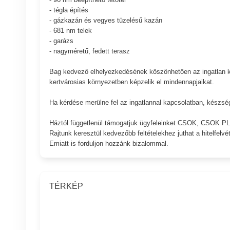
- tégla építés
- gázkazán és vegyes tüzelésű kazán
- 681 nm telek
- garázs
- nagyméretű, fedett terasz
Bag kedvező elhelyezkedésének köszönhetően az ingatlan ki
kertvárosias környezetben képzelik el mindennapjaikat.
Ha kérdése merülne fel az ingatlannal kapcsolatban, készsé
Háztól függetlenül támogatjuk ügyfeleinket CSOK, CSOK 
Rajtunk keresztül kedvezőbb feltételekhez juthat a hitelfelvét
Emiatt is forduljon hozzánk bizalommal.
TÉRKÉP