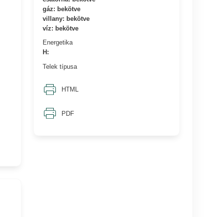
gáz: bekötve
villany: bekötve
víz: bekötve
Energetika
H:
Telek típusa
HTML
PDF