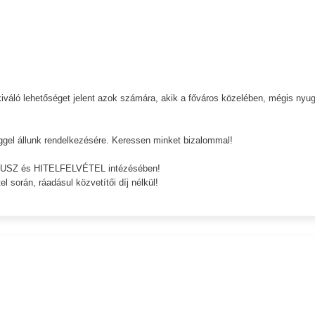
váló lehetőséget jelent azok számára, akik a főváros közelében, mégis nyug
ggel állunk rendelkezésére. Keressen minket bizalommal!
PLUSZ és HITELFELVÉTEL intézésében!
el során, ráadásul közvetítői díj nélkül!