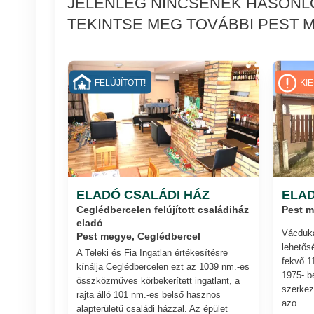
JELENLEG NINCSENEK HASONLÓ
TEKINTSE MEG TOVÁBBI PEST M
FELÚJÍTOTT!
KI
ELADÓ CSALÁDI HÁZ
ELAD
Ceglédbercelen felújított családiház
Pest 
eladó
Vácduká
Pest megye, Ceglédbercel
lehetős
A Teleki és Fia Ingatlan értékesítésre
fekvő 1
kínálja Ceglédbercelen ezt az 1039 nm.-es
1975- be
összközműves körbekerített ingatlant, a
szerkez
rajta álló 101 nm.-es belső hasznos
azo...
alapterületű családi házzal. Az épület