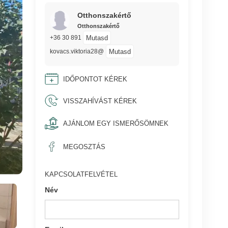
Otthonszakértő
Otthonszakértő
Mutasd
+36 30 891
Mutasd
kovacs.viktoria28@
IDŐPONTOT KÉREK
VISSZAHÍVÁST KÉREK
AJÁNLOM EGY ISMERŐSÖMNEK
MEGOSZTÁS
KAPCSOLATFELVÉTEL
Név