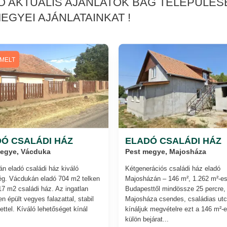
 AKTUÁLIS AJÁNLATOK BAG TELEPÜLÉS
EGYEI AJÁNLATAINKAT !
EMELT
Ó CSALÁDI HÁZ
ELADÓ CSALÁDI HÁZ
megye, Vácduka
Pest megye, Majosháza
n eladó családi ház kiváló
Kétgenerációs családi ház eladó
ég. Vácdukán eladó 704 m2 telken
Majosházán – 146 m², 1.262 m²-es
17 m2 családi ház. Az ingatlan
Budapesttől mindössze 25 percre,
n épült vegyes falazattal, stabil
Majosháza csendes, családias utc
ettel. Kíváló lehetőséget kínál
kínáljuk megvételre ezt a 146 m²-e
külön bejárat...