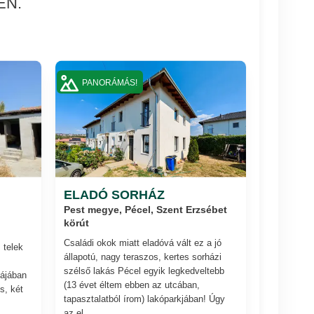
EN.
PANORÁMÁS!
ELADÓ SORHÁZ
Pest megye, Pécel, Szent Erzsébet
körút
Családi okok miatt eladóvá vált ez a jó
 telek
állapotú, nagy teraszos, kertes sorházi
szélső lakás Pécel egyik legkedveltebb
ájában
(13 évet éltem ebben az utcában,
s, két
tapasztalatból írom) lakóparkjában! Úgy
az el...