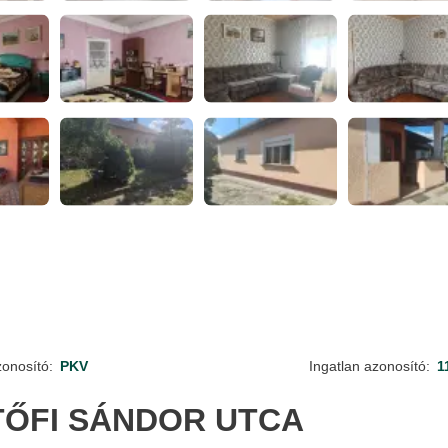
zonosító:
PKV
Ingatlan azonosító:
1
TŐFI SÁNDOR UTCA