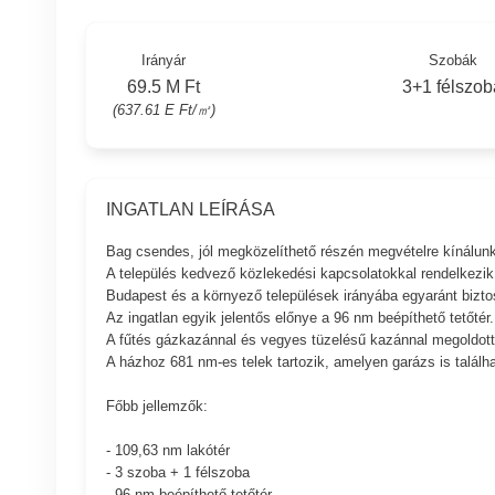
Irányár
Szobák
69.5 M Ft
3+1 félszob
(637.61 E Ft/㎡)
INGATLAN LEÍRÁSA
Bag csendes, jól megközelíthető részén megvételre kínálunk
A település kedvező közlekedési kapcsolatokkal rendelkezik
Budapest és a környező települések irányába egyaránt biztos
Az ingatlan egyik jelentős előnye a 96 nm beépíthető tetőtér.
A fűtés gázkazánnal és vegyes tüzelésű kazánnal megoldott, í
A házhoz 681 nm-es telek tartozik, amelyen garázs is találha
Főbb jellemzők:
- 109,63 nm lakótér
- 3 szoba + 1 félszoba
- 96 nm beépíthető tetőtér