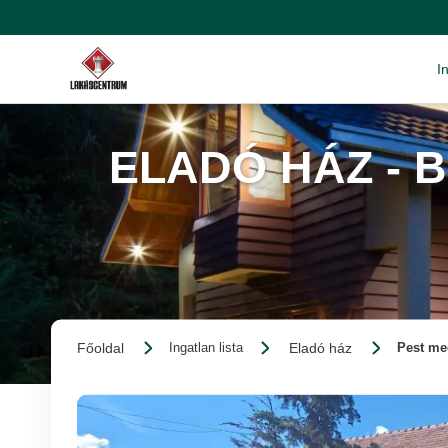
I
ELADÓ HÁZ - 
Főoldal
Eladó ház
Ingatlan lista
Pest meg