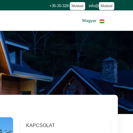
+36-30-328-
info@
Mutasd
Mutasd
Magyar
KAPCSOLAT