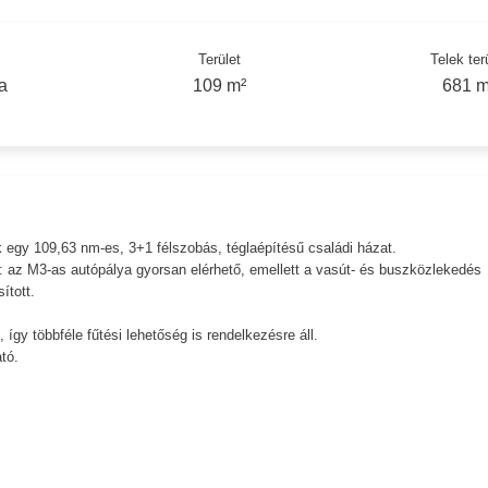
Terület
Telek ter
a
109 m²
681 m
 egy 109,63 nm-es, 3+1 félszobás, téglaépítésű családi házat.
: az M3-as autópálya gyorsan elérhető, emellett a vasút- és buszközlekedés
ított.
gy többféle fűtési lehetőség is rendelkezésre áll.
tó.