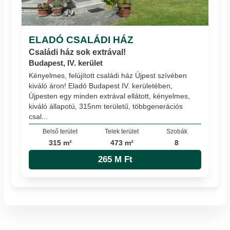
ELADÓ CSALÁDI HÁZ
Családi ház sok extrával!
Budapest, IV. kerület
Kényelmes, felújított családi ház Újpest szívében
kiváló áron! Eladó Budapest IV. kerületében,
Újpesten egy minden extrával ellátott, kényelmes,
kiváló állapotú, 315nm területű, többgenerációs
csal...
Belső terület
Telek terület
Szobák
315 m²
473 m²
8
265 M Ft