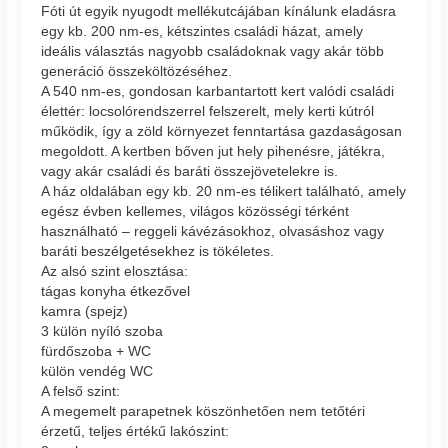
Fóti út egyik nyugodt mellékutcájában kínálunk eladásra
egy kb. 200 nm-es, kétszintes családi házat, amely
ideális választás nagyobb családoknak vagy akár több
generáció összeköltözéséhez.
A 540 nm-es, gondosan karbantartott kert valódi családi
élettér: locsolórendszerrel felszerelt, mely kerti kútról
működik, így a zöld környezet fenntartása gazdaságosan
megoldott. A kertben bőven jut hely pihenésre, játékra,
vagy akár családi és baráti összejövetelekre is.
A ház oldalában egy kb. 20 nm-es télikert található, amely
egész évben kellemes, világos közösségi térként
használható – reggeli kávézásokhoz, olvasáshoz vagy
baráti beszélgetésekhez is tökéletes.
Az alsó szint elosztása:
tágas konyha étkezővel
kamra (spejz)
3 külön nyíló szoba
fürdőszoba + WC
külön vendég WC
A felső szint:
A megemelt parapetnek köszönhetően nem tetőtéri
érzetű, teljes értékű lakószint: