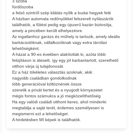
3 szoba
fürdőszoba
a felső szintről szép kilátás nyílik a budai hegyek felé
A házban automata redőnyökkel felszerelt nyílászárók
találhatók, a fűtést pedig egy újszerű kazán biztosítja,
amely a pincében került elhelyezésre.
Az ingatlanhoz garázs és műhely is tartozik, amely ideális
barkácsolóknak, vállalkozóknak vagy extra tárolási
lehetőségként.
A házat a 90-es években alakították ki, azóta több
felújításon is átesett, így egy jól karbantartott, szerethető
otthon várja új tulajdonosát.
Ez a ház tökéletes választás azoknak, akik:
nagyobb családban gondolkodnak
több generációval költöznének össze
szeretik a privát kertet és a nyugodt környezetet
mégis fontos számukra a jó megközelíthetőség
Ha egy valódi családi otthont keres, ahol mindenki
megtalálja a saját terét, érdemes személyesen is
megismerni ezt a lehetőséget.
A hirdetésben MI képek is találhatók.