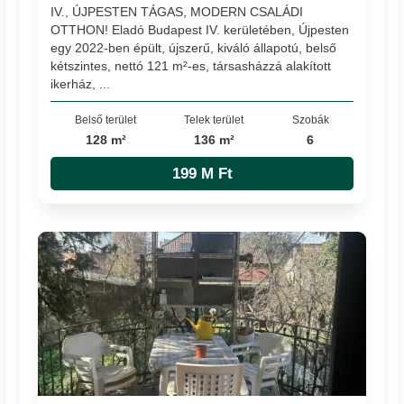
IV., ÚJPESTEN TÁGAS, MODERN CSALÁDI
OTTHON! Eladó Budapest IV. kerületében, Újpesten
egy 2022-ben épült, újszerű, kiváló állapotú, belső
kétszintes, nettó 121 m²-es, társasházzá alakított
ikerház, ...
Belső terület
Telek terület
Szobák
128 m²
136 m²
6
199 M Ft