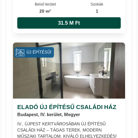
Belső terület
Szobák
20 m²
1
31.5 M Ft
ÚJ ÉPÍTÉSŰ!
ELADÓ ÚJ ÉPÍTÉSŰ CSALÁDI HÁZ
Budapest, IV. kerület, Megyer
IV., ÚJPEST KERTVÁROSÁBAN ÚJ ÉPÍTÉSŰ
CSALÁDI HÁZ – TÁGAS TEREK, MODERN
MŰSZAKI TARTALOM, KIVÁLÓ ELHELYEZKEDÉS!