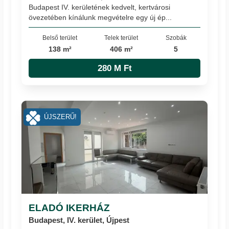
Budapest IV. kerületének kedvelt, kertvárosi
övezetében kínálunk megvételre egy új ép...
Belső terület
Telek terület
Szobák
138 m²
406 m²
5
280 M Ft
ÚJSZERŰ!
ELADÓ IKERHÁZ
Budapest, IV. kerület, Újpest