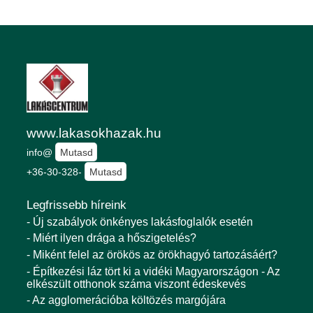
www.lakasokhazak.hu
info@
Mutasd
+36-30-328-
Mutasd
Legfrissebb híreink
- Új szabályok önkényes lakásfoglalók esetén
- Miért ilyen drága a hőszigetelés?
- Miként felel az örökös az örökhagyó tartozásáért?
- Építkezési láz tört ki a vidéki Magyarországon - Az
elkészült otthonok száma viszont édeskevés
- Az agglomerációba költözés margójára