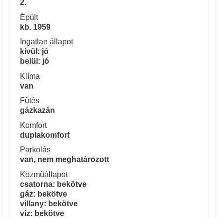
2.
Épült
kb. 1959
Ingatlan állapot
kívül: jó
belül: jó
Klíma
van
Fűtés
gázkazán
Komfort
duplakomfort
Parkolás
van, nem meghatározott
Közműállapot
csatorna: bekötve
gáz: bekötve
villany: bekötve
víz: bekötve