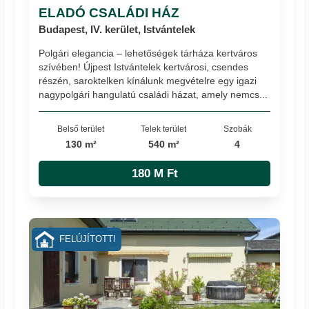
ELADÓ CSALÁDI HÁZ
Budapest, IV. kerület, Istvántelek
Polgári elegancia – lehetőségek tárháza kertváros
szívében! Újpest Istvántelek kertvárosi, csendes
részén, saroktelken kínálunk megvételre egy igazi
nagypolgári hangulatú családi házat, amely nemcs...
Belső terület
Telek terület
Szobák
130 m²
540 m²
4
180 M Ft
FELÚJÍTOTT!