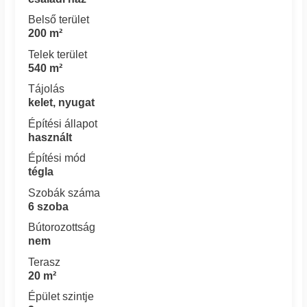
Belső terület
200 m²
Telek terület
540 m²
Tájolás
kelet, nyugat
Építési állapot
használt
Építési mód
tégla
Szobák száma
6 szoba
Bútorozottság
nem
Terasz
20 m²
Épület szintje