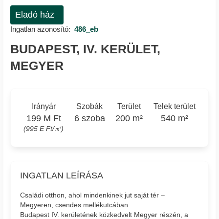
Eladó ház
Ingatlan azonosító:
486_eb
BUDAPEST, IV. KERÜLET,
MEGYER
Irányár
Szobák
Terület
Telek terület
199 M Ft
6 szoba
200 m²
540 m²
(995 E Ft/㎡)
INGATLAN LEÍRÁSA
Családi otthon, ahol mindenkinek jut saját tér –
Megyeren, csendes mellékutcában
Budapest IV. kerületének közkedvelt Megyer részén, a