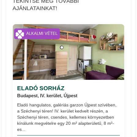
TEKINTSE MEG TOVÁBBI
AJÁNLATAINKAT!
ALKALMI VÉTEL
ELADÓ SORHÁZ
Budapest, IV. kerület, Újpest
Eladó hangulatos, galériás garzon Újpest szívében,
a Széchenyi téren! IV. kerület kedvelt részén, a
Széchenyi téren, csendes, kellemes környezetben
kínálunk megvételre egy 20 m² alapterületű, 8 m²-
es...