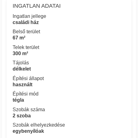
INGATLAN ADATAI
Ingatlan jellege
családi ház
Belső terület
67 m²
Telek terület
300 m²
Tájolás
délkelet
Építési állapot
használt
Építési mód
tégla
Szobák száma
2 szoba
Szobák elhelyezkedése
egybenyílóak