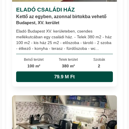
ELADÓ CSALÁDI HÁZ
Kettő az egyben, azonnal birtokba vehető
Budapest, XV. kerület
Eladó Budapest XV. kerületeben, csendes
mellékutcában egy családi ház. - Telek 380 m2 - ház
100 m2 - kis ház 25 m2 - előszoba - tároló - 2 szoba
- étkező - konyha - terasz - fürdőszoba - wc...
Belső terület
Telek terület
Szobák
100 m²
380 m²
2
79.9 M Ft