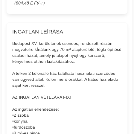
(804.48 E Ft/㎡)
INGATLAN LEÍRÁSA
Budapest XV. kerületének csendes, rendezett részén
megvételre kÍnálunk egy 70 m² alapterületű, tégla építésű
családi házat, amely jó alapot nyújt egy korszerű,
kényelmes otthon kialakításához.
A telken 2 különálló ház található hasznalati szerződés
van ügyvéd által. Külön mérő órákkal. A hátsó ház eladó
saját kert résszel.
AZ INGATLAN VÉTELÁRA FIX!
Az ingatlan elrendezése:
•2 szoba
•konyha
•fürdőszoba
•9 m²-es pince