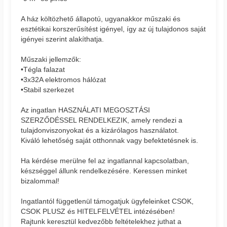
A ház költözhető állapotú, ugyanakkor műszaki és
esztétikai korszerűsítést igényel, így az új tulajdonos saját
igényei szerint alakíthatja.
Műszaki jellemzők:
•Tégla falazat
•3x32A elektromos hálózat
•Stabil szerkezet
Az ingatlan HASZNÁLATI MEGOSZTÁSI
SZERZŐDÉSSEL RENDELKEZIK, amely rendezi a
tulajdonviszonyokat és a kizárólagos használatot.
Kiváló lehetőség saját otthonnak vagy befektetésnek is.
Ha kérdése merülne fel az ingatlannal kapcsolatban,
készséggel állunk rendelkezésére. Keressen minket
bizalommal!
Ingatlantól függetlenül támogatjuk ügyfeleinket CSOK,
CSOK PLUSZ és HITELFELVÉTEL intézésében!
Rajtunk keresztül kedvezőbb feltételekhez juthat a