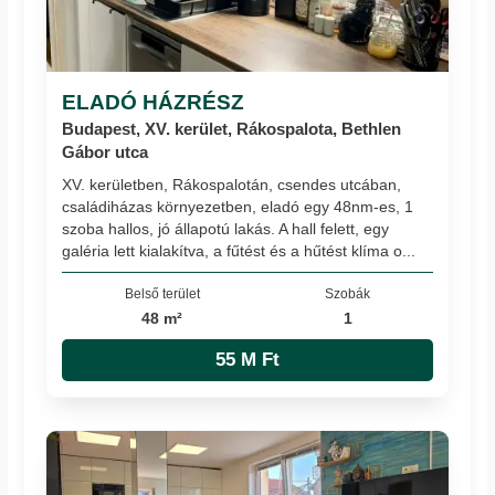
ELADÓ HÁZRÉSZ
Budapest, XV. kerület, Rákospalota, Bethlen
Gábor utca
XV. kerületben, Rákospalotán, csendes utcában,
családiházas környezetben, eladó egy 48nm-es, 1
szoba hallos, jó állapotú lakás. A hall felett, egy
galéria lett kialakítva, a fűtést és a hűtést klíma o...
Belső terület
Szobák
48 m²
1
55 M Ft