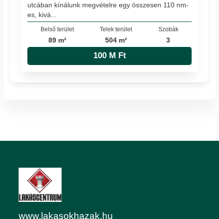
utcában kínálunk megvételre egy összesen 110 nm-
es, kivá...
Belső terület
Telek terület
Szobák
89 m²
504 m²
3
100 M Ft
www.lakasokhazak.hu