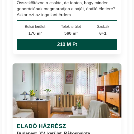
Összeköltözne a család, de fontos, hogy minden
generációnak megmaradjon a saját, önálló élettere?
Akkor ezt az ingatlant érdem...
Belső terület
Telek terület
Szobák
170 m²
560 m²
6+1
210 M Ft
ELADÓ HÁZRÉSZ
Budapest, XV. kerület, Rákospalota