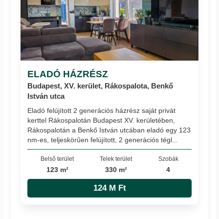
ELADÓ HÁZRÉSZ
Budapest, XV. kerület, Rákospalota, Benkő
István utca
Eladó felújított 2 generációs házrész saját privát
kerttel Rákospalotán Budapest XV. kerületében,
Rákospalotán a Benkő István utcában eladó egy 123
nm-es, teljeskörűen felújított, 2 generációs tégl...
Belső terület
Telek terület
Szobák
123 m²
330 m²
4
124 M Ft