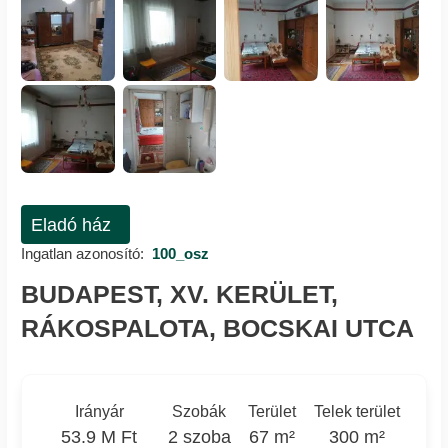
Eladó ház
Ingatlan azonosító:
100_osz
BUDAPEST, XV. KERÜLET,
RÁKOSPALOTA, BOCSKAI UTCA
Irányár
Szobák
Terület
Telek terület
53.9 M Ft
2 szoba
67 m²
300 m²