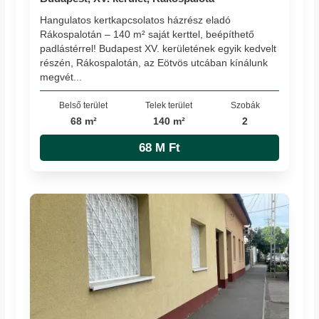
Hangulatos kertkapcsolatos házrész eladó
Rákospalotán – 140 m² saját kerttel, beépíthető
padlástérrel! Budapest XV. kerületének egyik kedvelt
részén, Rákospalotán, az Eötvös utcában kínálunk
megvét...
Belső terület
Telek terület
Szobák
68 m²
140 m²
2
68 M Ft