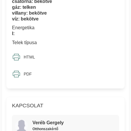
csatorna: bekötve
gáz: telken
villany: bekötve
víz: bekötve
Energetika
I:
Telek típusa
HTML
PDF
KAPCSOLAT
Veréb Gergely
Otthonszakértő