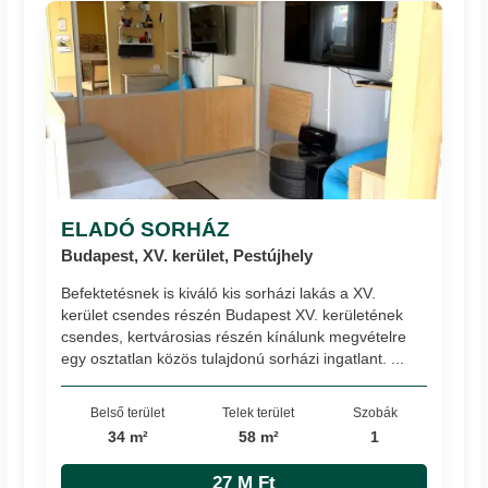
ELADÓ SORHÁZ
Budapest, XV. kerület, Pestújhely
Befektetésnek is kiváló kis sorházi lakás a XV.
kerület csendes részén Budapest XV. kerületének
csendes, kertvárosias részén kínálunk megvételre
egy osztatlan közös tulajdonú sorházi ingatlant. ...
Belső terület
Telek terület
Szobák
34 m²
58 m²
1
27 M Ft