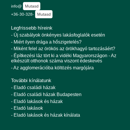
info@
Mutasd
+36-30-328-
Mutasd
Legfrissebb híreink
- Új szabályok önkényes lakásfoglalók esetén
- Miért ilyen drága a hőszigetelés?
- Miként felel az örökös az örökhagyó tartozásáért?
- Építkezési láz tört ki a vidéki Magyarországon - Az
elkészült otthonok száma viszont édeskevés
- Az agglomerációba költözés margójára
További kínálatunk
- Eladó családi házak
- Eladó családi házak Budapesten
- Eladó lakások és házak
- Eladó lakások
- Eladó lakások és házak kínálata