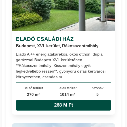
ELADÓ CSALÁDI HÁZ
Budapest, XVI. kerület, Rákosszentmihály
Eladó A ++ energiatakarékos, okos otthon, dupla
garázzsal Budapest XVI. kerületében
**Rákosszentmihály–Kisszentmihály egyik
legkedveltebb részén**, gyönyörű ősfás kertvárosi
környezetben, csendes m...
Belső terület
Telek terület
Szobák
270 m²
1014 m²
5
268 M Ft