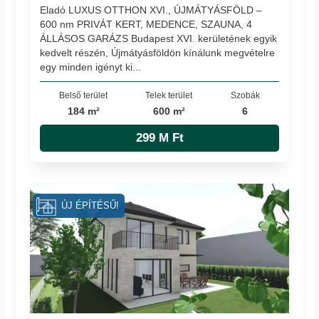
Eladó LUXUS OTTHON XVI., ÚJMÁTYÁSFÖLD –
600 nm PRIVÁT KERT, MEDENCE, SZAUNA, 4
ÁLLÁSOS GARÁZS Budapest XVI. kerületének egyik
kedvelt részén, Újmátyásföldön kínálunk megvételre
egy minden igényt ki...
Belső terület
Telek terület
Szobák
184 m²
600 m²
6
299 M Ft
ÚJ ÉPÍTÉSŰ!