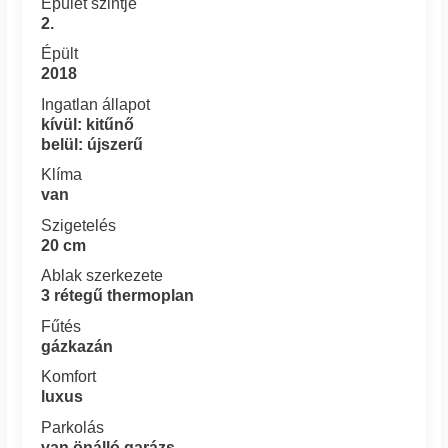
Épület szintje
2.
Épült
2018
Ingatlan állapot
kívül: kitűnő
belül: újszerű
Klíma
van
Szigetelés
20 cm
Ablak szerkezete
3 rétegű thermoplan
Fűtés
gázkazán
Komfort
luxus
Parkolás
van önálló garázs