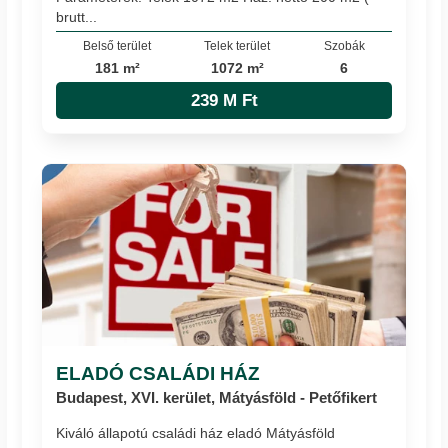
brutt...
Belső terület
Telek terület
Szobák
181 m²
1072 m²
6
239 M Ft
ELADÓ CSALÁDI HÁZ
Budapest, XVI. kerület, Mátyásföld - Petőfikert
Kiváló állapotú családi ház eladó Mátyásföld