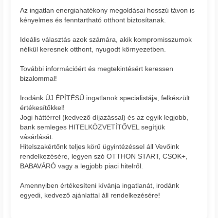
Az ingatlan energiahatékony megoldásai hosszú távon is
kényelmes és fenntartható otthont biztosítanak.
Ideális választás azok számára, akik kompromisszumok
nélkül keresnek otthont, nyugodt környezetben.
További információért és megtekintésért keressen
bizalommal!
Irodánk ÚJ ÉPÍTÉSŰ ingatlanok specialistája, felkészült
értékesítőkkel!
Jogi háttérrel (kedvező díjazással) és az egyik legjobb,
bank semleges HITELKÖZVETÍTŐVEL segítjük
vásárlását.
Hitelszakértőnk teljes körű ügyintézéssel áll Vevőink
rendelkezésére, legyen szó OTTHON START, CSOK+,
BABAVÁRÓ vagy a legjobb piaci hitelről.
Amennyiben értékesíteni kívánja ingatlanát, irodánk
egyedi, kedvező ajánlattal áll rendelkezésére!