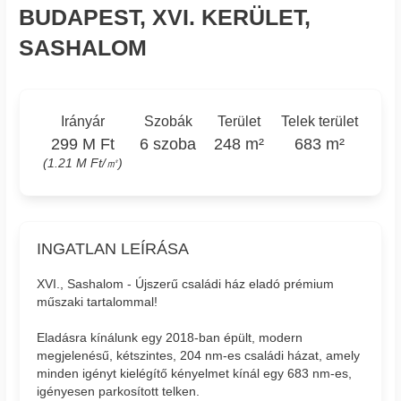
BUDAPEST, XVI. KERÜLET,
SASHALOM
Irányár
Szobák
Terület
Telek terület
299 M Ft
6 szoba
248 m²
683 m²
(1.21 M Ft/㎡)
INGATLAN LEÍRÁSA
XVI., Sashalom - Újszerű családi ház eladó prémium
műszaki tartalommal!
Eladásra kínálunk egy 2018-ban épült, modern
megjelenésű, kétszintes, 204 nm-es családi házat, amely
minden igényt kielégítő kényelmet kínál egy 683 nm-es,
igényesen parkosított telken.