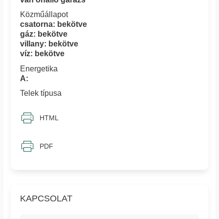
Közműállapot
csatorna: bekötve
gáz: bekötve
villany: bekötve
víz: bekötve
Energetika
A:
Telek típusa
HTML
PDF
KAPCSOLAT