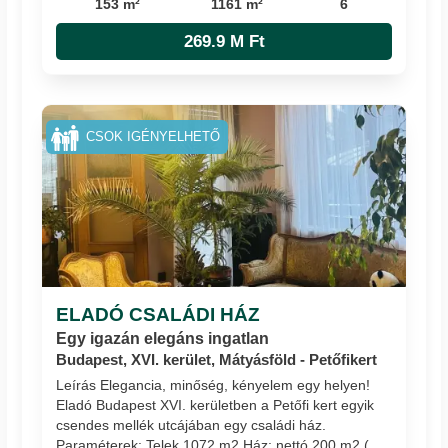
153 m²
1161 m²
6
269.9 M Ft
CSOK IGÉNYELHETŐ
ELADÓ CSALÁDI HÁZ
Egy igazán elegáns ingatlan
Budapest, XVI. kerület, Mátyásföld - Petőfikert
Leírás Elegancia, minőség, kényelem egy helyen!
Eladó Budapest XVI. kerületben a Petőfi kert egyik
csendes mellék utcájában egy családi ház.
Paraméterek: Telek 1072 m2 Ház: nettó 200 m2 (