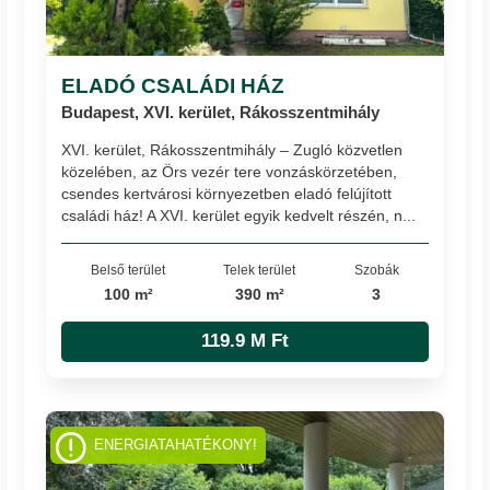
ELADÓ CSALÁDI HÁZ
Budapest, XVI. kerület, Rákosszentmihály
XVI. kerület, Rákosszentmihály – Zugló közvetlen
közelében, az Örs vezér tere vonzáskörzetében,
csendes kertvárosi környezetben eladó felújított
családi ház! A XVI. kerület egyik kedvelt részén, n...
Belső terület
Telek terület
Szobák
100 m²
390 m²
3
119.9 M Ft
ENERGIATAHATÉKONY!