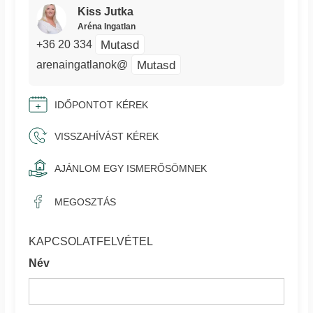
Kiss Jutka
Aréna Ingatlan
Mutasd
+36 20 334
Mutasd
arenaingatlanok@
IDŐPONTOT KÉREK
VISSZAHÍVÁST KÉREK
AJÁNLOM EGY ISMERŐSÖMNEK
MEGOSZTÁS
KAPCSOLATFELVÉTEL
Név