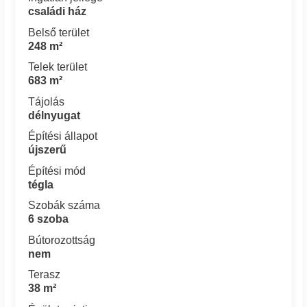
családi ház
Belső terület
248 m²
Telek terület
683 m²
Tájolás
délnyugat
Építési állapot
újszerű
Építési mód
tégla
Szobák száma
6 szoba
Bútorozottság
nem
Terasz
38 m²