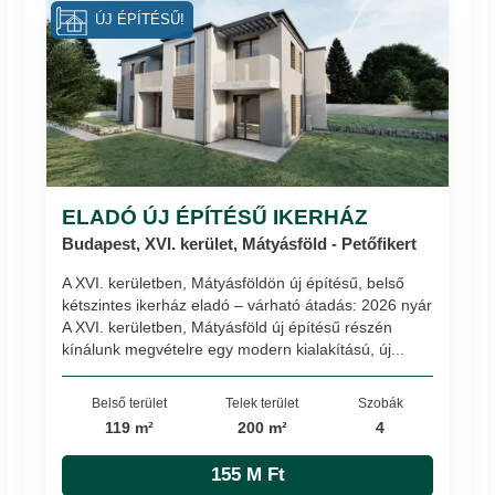
ÚJ ÉPÍTÉSŰ!
ELADÓ ÚJ ÉPÍTÉSŰ IKERHÁZ
Budapest, XVI. kerület, Mátyásföld - Petőfikert
A XVI. kerületben, Mátyásföldön új építésű, belső
kétszintes ikerház eladó – várható átadás: 2026 nyár
A XVI. kerületben, Mátyásföld új építésű részén
kínálunk megvételre egy modern kialakítású, új...
Belső terület
Telek terület
Szobák
119 m²
200 m²
4
155 M Ft