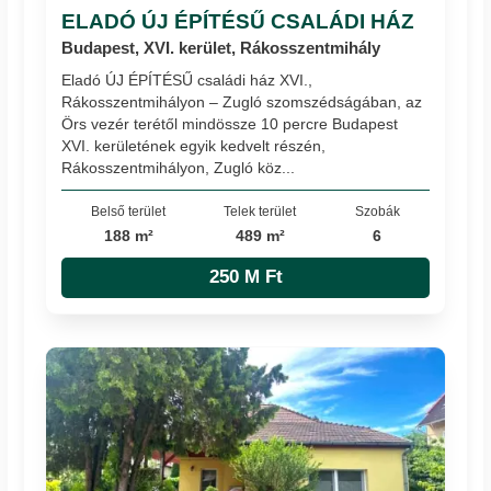
ELADÓ ÚJ ÉPÍTÉSŰ CSALÁDI HÁZ
Budapest, XVI. kerület, Rákosszentmihály
Eladó ÚJ ÉPÍTÉSŰ családi ház XVI.,
Rákosszentmihályon – Zugló szomszédságában, az
Örs vezér terétől mindössze 10 percre Budapest
XVI. kerületének egyik kedvelt részén,
Rákosszentmihályon, Zugló köz...
Belső terület
Telek terület
Szobák
188 m²
489 m²
6
250 M Ft