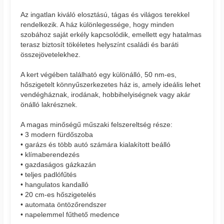
Az ingatlan kiváló elosztású, tágas és világos terekkel
rendelkezik. A ház különlegessége, hogy minden
szobához saját erkély kapcsolódik, emellett egy hatalmas
terasz biztosít tökéletes helyszínt családi és baráti
összejövetelekhez.
A kert végében található egy különálló, 50 nm-es,
hőszigetelt könnyűszerkezetes ház is, amely ideális lehet
vendégháznak, irodának, hobbihelyiségnek vagy akár
önálló lakrésznek.
A magas minőségű műszaki felszereltség része:
• 3 modern fürdőszoba
• garázs és több autó számára kialakított beálló
• klímaberendezés
• gazdaságos gázkazán
• teljes padlófűtés
• hangulatos kandalló
• 20 cm-es hőszigetelés
• automata öntözőrendszer
• napelemmel fűthető medence