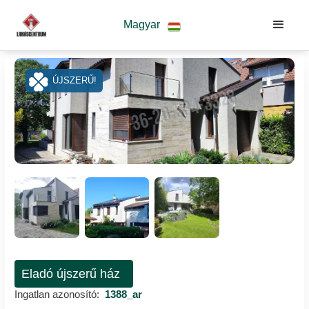
Magyar
ÚJSZERŰ!
Eladó újszerű ház
Ingatlan azonosító:
1388_ar