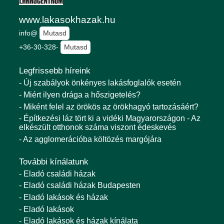
www.lakasokhazak.hu
info@
Mutasd
+36-30-328-
Mutasd
Legfrissebb híreink
- Új szabályok önkényes lakásfoglalók esetén
- Miért ilyen drága a hőszigetelés?
- Miként felel az örökös az örökhagyó tartozásáért?
- Építkezési láz tört ki a vidéki Magyarországon - Az
elkészült otthonok száma viszont édeskevés
- Az agglomerációba költözés margójára
További kínálatunk
- Eladó családi házak
- Eladó családi házak Budapesten
- Eladó lakások és házak
- Eladó lakások
- Eladó lakások és házak kínálata