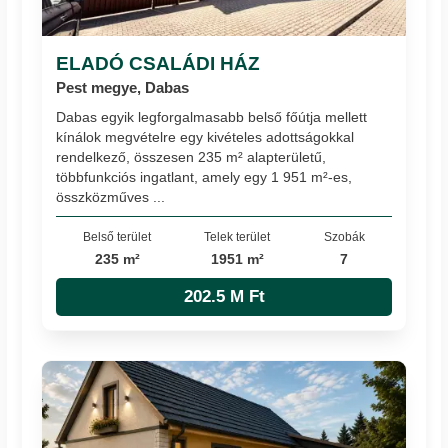
ELADÓ CSALÁDI HÁZ
Pest megye, Dabas
Dabas egyik legforgalmasabb belső főútja mellett
kínálok megvételre egy kivételes adottságokkal
rendelkező, összesen 235 m² alapterületű,
többfunkciós ingatlant, amely egy 1 951 m²-es,
összközműves ...
Belső terület
Telek terület
Szobák
235 m²
1951 m²
7
202.5 M Ft