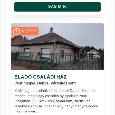
97.9 M Ft
KIEMELT
ELADÓ CSALÁDI HÁZ
Pest megye, Dabas, Városközpont
Kizárólag az Irodánk kínálatában! Dabas Központi
részén, mégis egy csendes nyugodt kis zsák
utcájában, 69,64m2-es Családi ház, 982m2-es
telekkel eladó! Az ingatlan egy hagyományos kocka
ház, mely ve...