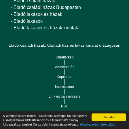
- Eladó családi házak
- Eladó családi házak Budapesten
- Eladó lakások és házak
- Eladó lakások
- Eladó lakások és házak kínálata
Eladó családi házak. Családi ház és lakás kínálat országosan
Oldaltérkép
Adatkezelés
Kapcsolat
Impresszum
Link és bannercsere
RSS
A webhely sütiket (cookie - kis méretű szöveges file-ok) használ
Elfogadom
Vár-Köz Kft. - Ingatlan nyilvántartó, ügyviteli és
a szolgáltatások biztosításához és a felhasználói élmény
Copyright © 2021.
Adatkezelési tájékoztató
fokozásához, amelyet Ön az oldal használatával elfogad.
adminisztrációs szoftver