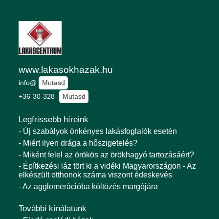
www.lakasokhazak.hu
info@
Mutasd
+36-30-328-
Mutasd
Legfrissebb híreink
- Új szabályok önkényes lakásfoglalók esetén
- Miért ilyen drága a hőszigetelés?
- Miként felel az örökös az örökhagyó tartozásáért?
- Építkezési láz tört ki a vidéki Magyarországon - Az
elkészült otthonok száma viszont édeskevés
- Az agglomerációba költözés margójára
További kínálatunk