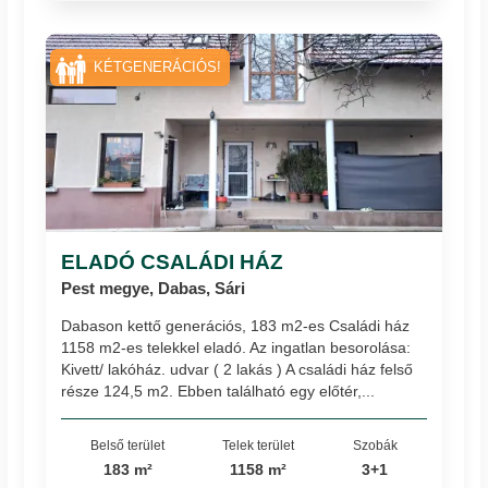
KÉTGENERÁCIÓS!
ELADÓ CSALÁDI HÁZ
Pest megye, Dabas, Sári
Dabason kettő generációs, 183 m2-es Családi ház
1158 m2-es telekkel eladó. Az ingatlan besorolása:
Kivett/ lakóház. udvar ( 2 lakás ) A családi ház felső
része 124,5 m2. Ebben található egy előtér,...
Belső terület
Telek terület
Szobák
183 m²
1158 m²
3+1