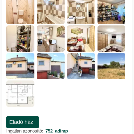
Eladó ház
Ingatlan azonosító:
752_adimp