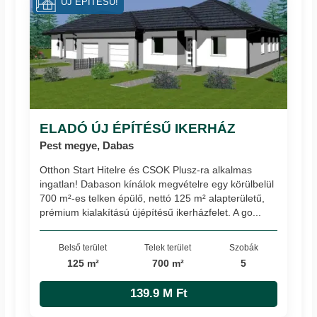
ÚJ ÉPÍTÉSŰ!
ELADÓ ÚJ ÉPÍTÉSŰ IKERHÁZ
Pest megye, Dabas
Otthon Start Hitelre és CSOK Plusz-ra alkalmas
ingatlan! Dabason kínálok megvételre egy körülbelül
700 m²-es telken épülő, nettó 125 m² alapterületű,
prémium kialakítású újépítésű ikerházfelet. A go...
Belső terület
Telek terület
Szobák
125 m²
700 m²
5
139.9 M Ft