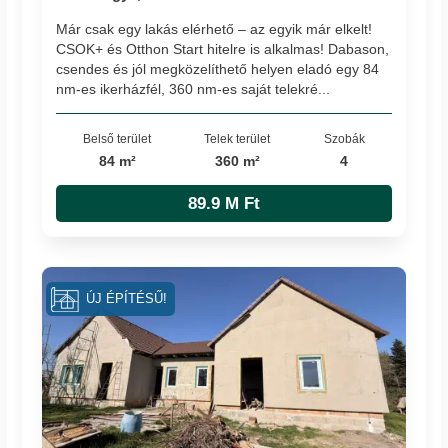
Már csak egy lakás elérhető – az egyik már elkelt!
CSOK+ és Otthon Start hitelre is alkalmas! Dabason,
csendes és jól megközelíthető helyen eladó egy 84
nm-es ikerházfél, 360 nm-es saját telekré...
Belső terület
Telek terület
Szobák
84 m²
360 m²
4
89.9 M Ft
ÚJ ÉPÍTÉSŰ!