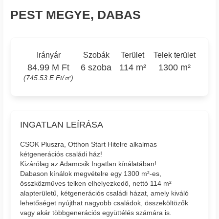
PEST MEGYE, DABAS
Irányár
Szobák
Terület
Telek terület
84.99 M Ft
6 szoba
114 m²
1300 m²
(745.53 E Ft/㎡)
INGATLAN LEÍRÁSA
CSOK Pluszra, Otthon Start Hitelre alkalmas
kétgenerációs családi ház!
Kizárólag az Adamcsik Ingatlan kínálatában!
Dabason kínálok megvételre egy 1300 m²-es,
összközműves telken elhelyezkedő, nettó 114 m²
alapterületű, kétgenerációs családi házat, amely kiváló
lehetőséget nyújthat nagyobb családok, összeköltözők
vagy akár többgenerációs együttélés számára is.