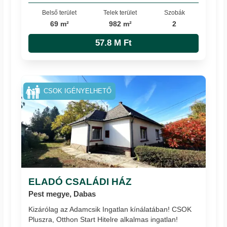
Belső terület
Telek terület
Szobák
69 m²
982 m²
2
57.8 M Ft
CSOK IGÉNYELHETŐ
ELADÓ CSALÁDI HÁZ
Pest megye, Dabas
Kizárólag az Adamcsik Ingatlan kínálatában! CSOK
Pluszra, Otthon Start Hitelre alkalmas ingatlan!