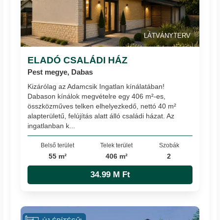
LÁTVÁNYTERV
ELADÓ CSALÁDI HÁZ
Pest megye, Dabas
Kizárólag az Adamcsik Ingatlan kínálatában!
Dabason kínálok megvételre egy 406 m²-es,
összközműves telken elhelyezkedő, nettó 40 m²
alapterületű, felújítás alatt álló családi házat. Az
ingatlanban k...
Belső terület
Telek terület
Szobák
55 m²
406 m²
2
34.99 M Ft