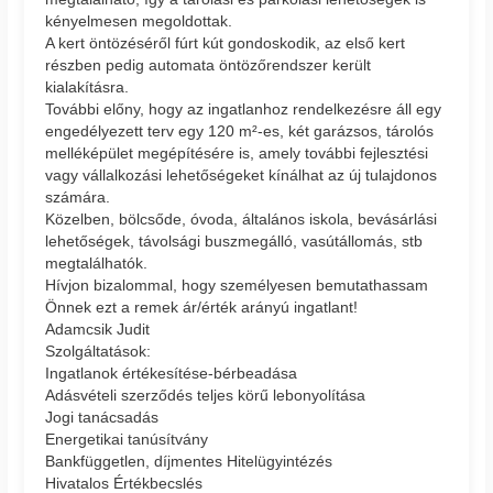
kényelmesen megoldottak.
A kert öntözéséről fúrt kút gondoskodik, az első kert
részben pedig automata öntözőrendszer került
kialakításra.
További előny, hogy az ingatlanhoz rendelkezésre áll egy
engedélyezett terv egy 120 m²-es, két garázsos, tárolós
melléképület megépítésére is, amely további fejlesztési
vagy vállalkozási lehetőségeket kínálhat az új tulajdonos
számára.
Közelben, bölcsőde, óvoda, általános iskola, bevásárlási
lehetőségek, távolsági buszmegálló, vasútállomás, stb
megtalálhatók.
Hívjon bizalommal, hogy személyesen bemutathassam
Önnek ezt a remek ár/érték arányú ingatlant!
Adamcsik Judit
Szolgáltatások:
Ingatlanok értékesítése-bérbeadása
Adásvételi szerződés teljes körű lebonyolítása
Jogi tanácsadás
Energetikai tanúsítvány
Bankfüggetlen, díjmentes Hitelügyintézés
Hivatalos Értékbecslés