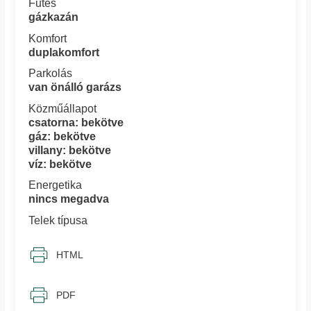
Fűtés
gázkazán
Komfort
duplakomfort
Parkolás
van önálló garázs
Közműállapot
csatorna: bekötve
gáz: bekötve
villany: bekötve
víz: bekötve
Energetika
nincs megadva
Telek típusa
HTML
PDF