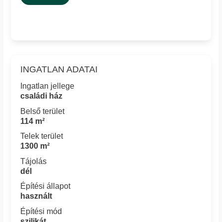
INGATLAN ADATAI
Ingatlan jellege
családi ház
Belső terület
114 m²
Telek terület
1300 m²
Tájolás
dél
Építési állapot
használt
Építési mód
szilikát