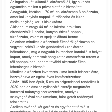
Az ingatlan két különálló lakrészből áll, így a közös
együttélés mellett a privát élettér is biztosított.
A nagyobb, körülbelül 70 m²-es lakrészben 3 hálószoba,
amerikai konyhás nappali, fürdőszoba és külön
mellékhelyiség került kialakításra.
A kisebb, mintegy 44 m²-es lakrész praktikus
elrendezésű: 1 szoba, konyha-étkező-nappali,
fürdőszoba, valamint spejz található benne.
Az otthon mindkét lakrészének fűtéséről gázkazán és
vegyestüzelésű kazán gondoskodik radiátoros
hőleadással, míg a nagyobb lakrészben kandalló is helyet
kapott, amely nemcsak hangulatos atmoszférát teremt a
téli hónapokban, hanem további alternatív fűtési
lehetőséget is biztosít.
Mindkét lakrészben inverteres klíma került felszerelésre,
hozzájárulva az egész éves komfortérzethez.
A ház 1985-ben épült, 5 cm-es szigeteléssel rendelkezik.
2020-ban az összes nyílászáró cseréje megtörtént
korszerű műanyag szerkezetekre, amelyek
szúnyoghálóval és alumínium, hőszigetelt redőnnyel
felszereltek.
A telken továbbá két garázs és egy fedett tároló is
megtalálható, így a tárolási és parkolási lehetőségek is