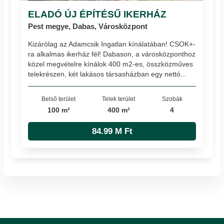
ELADÓ ÚJ ÉPÍTÉSŰ IKERHÁZ
Pest megye, Dabas, Városközpont
Kizárólag az Adamcsik Ingatlan kínálatában! CSOK+-
ra alkalmas ikerház fél! Dabason, a városközponthoz
közel megvételre kínálok 400 m2-es, összközműves
telekrészen, két lakásos társasházban egy nettó...
Belső terület
Telek terület
Szobák
100 m²
400 m²
4
84.99 M Ft