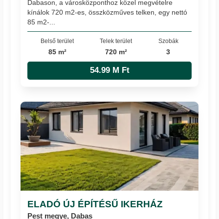
Dabason, a városközponthoz közel megvételre
kínálok 720 m2-es, összközműves telken, egy nettó
85 m2-...
Belső terület
Telek terület
Szobák
85 m²
720 m²
3
54.99 M Ft
ELADÓ ÚJ ÉPÍTÉSŰ IKERHÁZ
Pest megye, Dabas