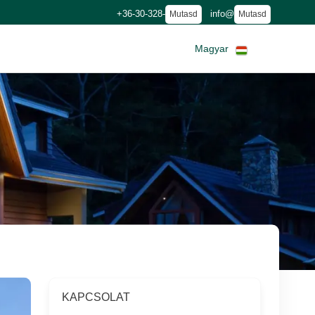
+36-30-328-
info@
Mutasd
Mutasd
Magyar
KAPCSOLAT