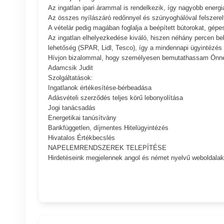
Az ingatlan ipari árammal is rendelkezik, így nagyobb energ
Az összes nyílászáró redőnnyel és szúnyoghálóval felszerelt,
A vételár pedig magában foglalja a beépített bútorokat, gép
Az ingatlan elhelyezkedése kiváló, hiszen néhány percen bel
lehetőség (SPAR, Lidl, Tesco), így a mindennapi ügyintézés 
Hívjon bizalommal, hogy személyesen bemutathassam Önnek,
Adamcsik Judit
Szolgáltatások:
Ingatlanok értékesítése-bérbeadása
Adásvételi szerződés teljes körű lebonyolítása
Jogi tanácsadás
Energetikai tanúsítvány
Bankfüggetlen, díjmentes Hitelügyintézés
Hivatalos Értékbecslés
NAPELEMRENDSZEREK TELEPÍTÉSE
Hirdetéseink megjelennek angol és német nyelvű weboldalak