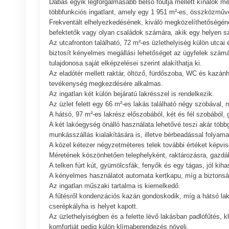
Dabas egyik legforgalmasabb belső főútja mellett kínálok me
többfunkciós ingatlant, amely egy 1 951 m²-es, összközműve
Frekventált elhelyezkedésének, kiváló megközelíthetőségéne
befektetők vagy olyan családok számára, akik egy helyen sze
Az utcafronton található, 72 m²-es üzlethelyiség külön utcai 
biztosít kényelmes megállási lehetőséget az ügyfelek számár
tulajdonosa saját elképzelései szerint alakíthatja ki.
Az eladótér mellett raktár, öltöző, fürdőszoba, WC és kazánh
tevékenység megkezdésére alkalmas.
Az ingatlan két külön bejáratú lakrésszel is rendelkezik.
Az üzlet felett egy 66 m²-es lakás található négy szobával, 
A hátsó, 97 m²-es lakrész előszobából, két és fél szobából, 
A két lakóegység önálló használata lehetővé teszi akár többg
munkásszállás kialakítására is, illetve bérbeadással folyamat
A közel kétezer négyzetméteres telek további értéket képvis
Méretének köszönhetően telephelyként, raktározásra, gazdálk
A telken fúrt kút, gyümölcsfák, fenyők és egy tágas, jól kiha
A kényelmes használatot automata kertkapu, míg a biztonságo
Az ingatlan műszaki tartalma is kiemelkedő.
A fűtésről kondenzációs kazán gondoskodik, míg a hátsó lak
cserépkályha is helyet kapott.
Az üzlethelyiségben és a felette lévő lakásban padlófűtés, k
komfortját pedig külön klímaberendezés növeli.