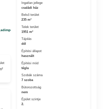
Ingatlan jellege
családi ház
Belső terület
235 m²
Telek terület
_adimp
1951 m²
Tájolás
dél
Építési állapot
használt
ület
Építési mód
tégla
m²
Szobák száma
7 szoba
Bútorozottság
nem
Épület szintje
2.