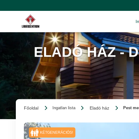
I
ELADÓ HÁZ - 
Főoldal
Eladó ház
Ingatlan lista
Pest me
KÉTGENERÁCIÓS!