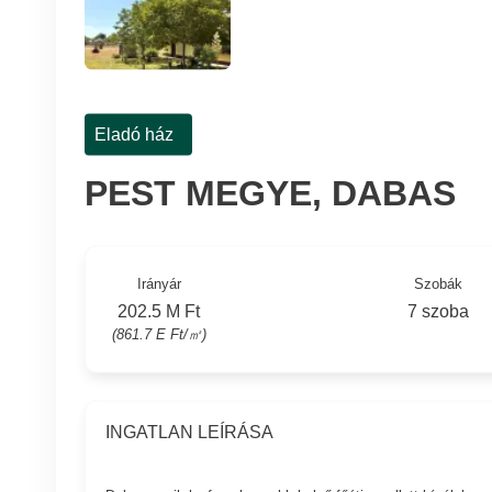
Eladó ház
PEST MEGYE, DABAS
Irányár
Szobák
202.5 M Ft
7 szoba
(861.7 E Ft/㎡)
INGATLAN LEÍRÁSA