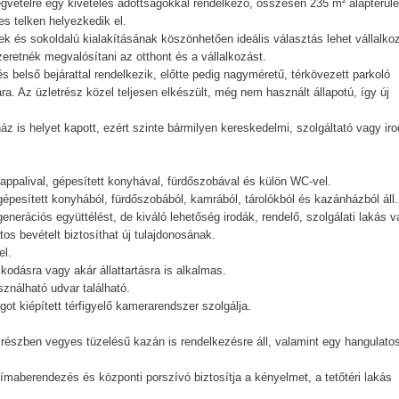
gvételre egy kivételes adottságokkal rendelkező, összesen 235 m² alapterüle
s telken helyezkedik el.
k és sokoldalú kialakításának köszönhetően ideális választás lehet vállalko
retnék megvalósítani az otthont és a vállalkozást.
és belső bejárattal rendelkezik, előtte pedig nagyméretű, térkövezett parkoló
a. Az üzletrész közel teljesen elkészült, még nem használt állapotú, így új
áz is helyet kapott, ezért szinte bármilyen kereskedelmi, szolgáltató vagy iro
nappalival, gépesített konyhával, fürdőszobával és külön WC-vel.
gépesített konyhából, fürdőszobából, kamrából, tárolókból és kazánházból áll.
enerációs együttélést, de kiváló lehetőség irodák, rendelő, szolgálati lakás 
os bevételt biztosíthat új tulajdonosának.
el.
odásra vagy akár állattartásra is alkalmas.
sználható udvar található.
t kiépített térfigyelő kamerarendszer szolgálja.
részben vegyes tüzelésű kazán is rendelkezésre áll, valamint egy hangulato
límaberendezés és központi porszívó biztosítja a kényelmet, a tetőtéri lakás