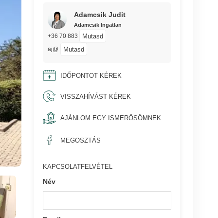
Adamcsik Judit
Adamcsik Ingatlan
Mutasd
+36 70 883
Mutasd
aj@
IDŐPONTOT KÉREK
VISSZAHÍVÁST KÉREK
AJÁNLOM EGY ISMERŐSÖMNEK
MEGOSZTÁS
KAPCSOLATFELVÉTEL
Név