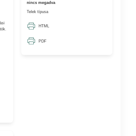
nincs megadva
Telek típusa
ási
HTML
tók.
PDF