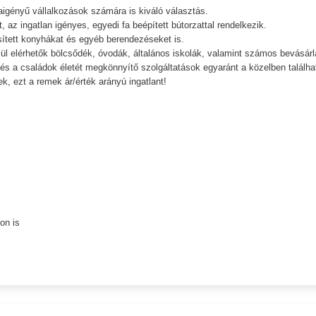
iaigényű vállalkozások számára is kiváló választás.
 az ingatlan igényes, egyedi fa beépített bútorzattal rendelkezik.
esített konyhákat és egyéb berendezéseket is.
ül elérhetők bölcsődék, óvodák, általános iskolák, valamint számos bevásárl
és a családok életét megkönnyítő szolgáltatások egyaránt a közelben találha
 ezt a remek ár/érték arányú ingatlant!
on is