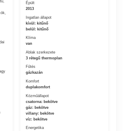
tű,
Épült
2013
zók,
Ingatlan állapot
kívül: kitűnő
belül: kitűnő
Klíma
dai
van
Ablak szerkezete
3 rétegű thermoplan
Fűtés
vagy
gázkazán
Komfort
duplakomfort
Közműállapot
csatorna: bekötve
gáz: bekötve
s
villany: bekötve
víz: bekötve
Energetika