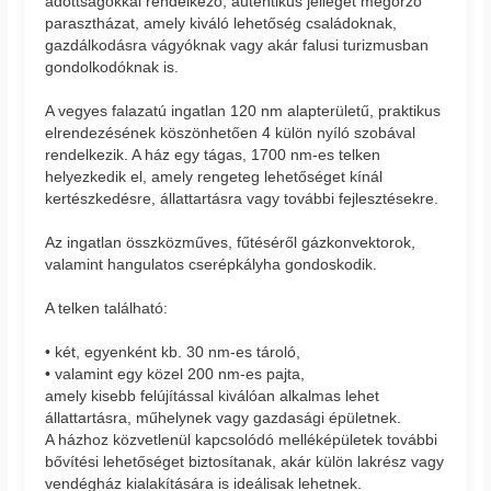
adottságokkal rendelkező, autentikus jellegét megőrző
parasztházat, amely kiváló lehetőség családoknak,
gazdálkodásra vágyóknak vagy akár falusi turizmusban
gondolkodóknak is.
A vegyes falazatú ingatlan 120 nm alapterületű, praktikus
elrendezésének köszönhetően 4 külön nyíló szobával
rendelkezik. A ház egy tágas, 1700 nm-es telken
helyezkedik el, amely rengeteg lehetőséget kínál
kertészkedésre, állattartásra vagy további fejlesztésekre.
Az ingatlan összközműves, fűtéséről gázkonvektorok,
valamint hangulatos cserépkályha gondoskodik.
A telken található:
• két, egyenként kb. 30 nm-es tároló,
• valamint egy közel 200 nm-es pajta,
amely kisebb felújítással kiválóan alkalmas lehet
állattartásra, műhelynek vagy gazdasági épületnek.
A házhoz közvetlenül kapcsolódó melléképületek további
bővítési lehetőséget biztosítanak, akár külön lakrész vagy
vendégház kialakítására is ideálisak lehetnek.