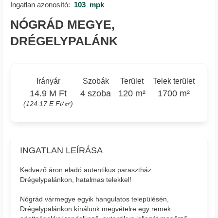
Ingatlan azonosító:
103_mpk
NÓGRÁD MEGYE,
DRÉGELYPALÁNK
Irányár
Szobák
Terület
Telek terület
14.9 M Ft
4 szoba
120 m²
1700 m²
(124.17 E Ft/㎡)
INGATLAN LEÍRÁSA
Kedvező áron eladó autentikus parasztház
Drégelypalánkon, hatalmas telekkel!
Nógrád vármegye egyik hangulatos településén,
Drégelypalánkon kínálunk megvételre egy remek