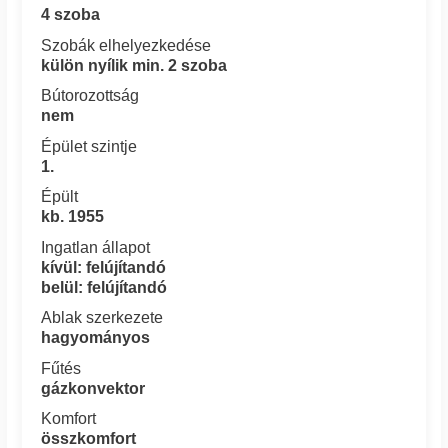
4 szoba
Szobák elhelyezkedése
külön nyílik min. 2 szoba
Bútorozottság
nem
Épület szintje
1.
Épült
kb. 1955
Ingatlan állapot
kívül: felújítandó
belül: felújítandó
Ablak szerkezete
hagyományos
Fűtés
gázkonvektor
Komfort
összkomfort