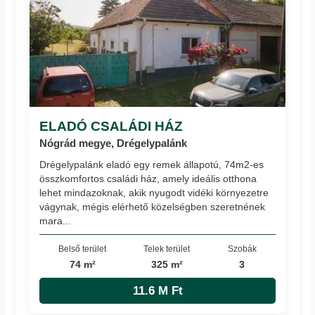
ELADÓ CSALÁDI HÁZ
Nógrád megye, Drégelypalánk
Drégelypalánk eladó egy remek állapotú, 74m2-es
összkomfortos családi ház, amely ideális otthona
lehet mindazoknak, akik nyugodt vidéki környezetre
vágynak, mégis elérhető közelségben szeretnének
mara...
Belső terület
Telek terület
Szobák
74 m²
325 m²
3
11.6 M Ft