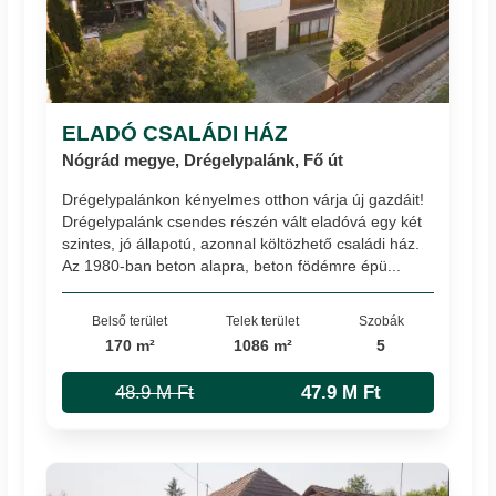
ELADÓ CSALÁDI HÁZ
Nógrád megye, Drégelypalánk, Fő út
Drégelypalánkon kényelmes otthon várja új gazdáit!
Drégelypalánk csendes részén vált eladóvá egy két
szintes, jó állapotú, azonnal költözhető családi ház.
Az 1980-ban beton alapra, beton födémre épü...
Belső terület
Telek terület
Szobák
170 m²
1086 m²
5
48.9 M Ft
47.9 M Ft