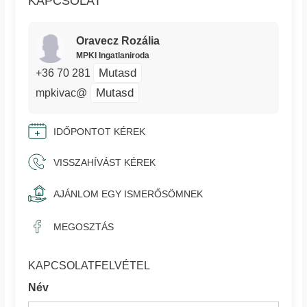
KAPCSOLAT
Oravecz Rozália
MPKI Ingatlaniroda
Mutasd
+36 70 281
Mutasd
mpkivac@
IDŐPONTOT KÉREK
VISSZAHÍVÁST KÉREK
AJÁNLOM EGY ISMERŐSÖMNEK
MEGOSZTÁS
KAPCSOLATFELVÉTEL
Név