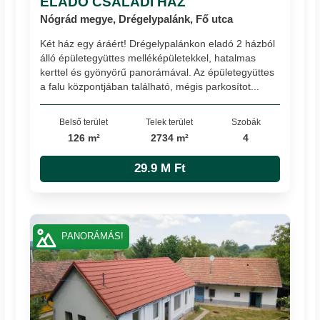
ELADÓ CSALÁDI HÁZ
Nógrád megye, Drégelypalánk, Fő utca
Két ház egy áráért! Drégelypalánkon eladó 2 házból
álló épületegyüttes melléképületekkel, hatalmas
kerttel és gyönyörű panorámával. Az épületegyüttes
a falu központjában található, mégis parkosítot...
Belső terület
Telek terület
Szobák
126 m²
2734 m²
4
29.9 M Ft
PANORÁMÁS!