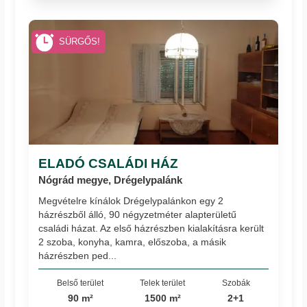
SÜRGŐS!
ELADÓ CSALÁDI HÁZ
Nógrád megye, Drégelypalánk
Megvételre kínálok Drégelypalánkon egy 2
házrészből álló, 90 négyzetméter alapterületű
családi házat. Az első házrészben kialakításra került
2 szoba, konyha, kamra, előszoba, a másik
házrészben ped...
Belső terület
Telek terület
Szobák
90 m²
1500 m²
2+1