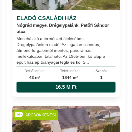
ELADÓ CSALÁDI HÁZ
Nógrád megye, Drégelypalánk, Petőfi Sándor
utca
Meseházikó a természet ölelésében
Drégelypalánkon eladó! Az ingatlan csendes,
átmenő forgalomtól mentes, panorámás
mellékutcában található. Az 1965-ben kő alapra
épült ház építőanyagai tégla és kő. S...
Belső terület
Telek terület
Szobák
43 m²
1844 m²
1
16.5 M Ft
ÁRCSÖKKENÉS!