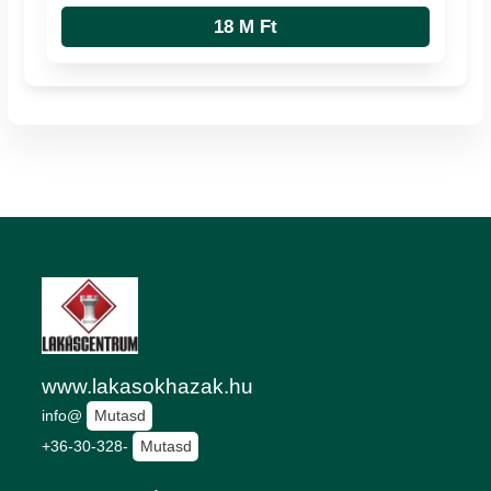
18 M Ft
www.lakasokhazak.hu
info@
Mutasd
+36-30-328-
Mutasd