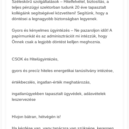
Széleskörű szolgáltatások – Hitelfelvétel, biztosítás, a
teljes pénzügyi szektorban tudunk 20 éve tapasztalt
kollégáink segítségével közvetíteni! Segítünk, hogy a
döntései a legnagyobb biztonságban legyenek.
Gyors és kényelmes ügyintézés – Ne pazaroljon időt! A
papírmunkát és az adminisztrációt mi intézzük, hogy
Önnek csak a legjobb döntést kelljen meghoznia.
CSOK és Hitelügyintézés,
gyors és precíz hiteles energetikai tanúsítvány intézése,
értékbecslés, ingatlan-érték meghatározás,
ingatlanügyekben tapasztalt ügyvédek, adásvételek
leszervezése
Hívjon bátran, hétvégén is!
Ha kérdése van, vagy tanácsra van szüksége, keressen