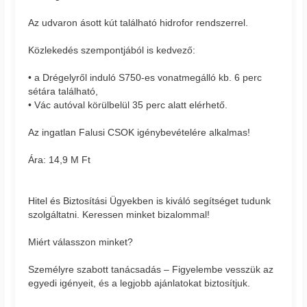
Az udvaron ásott kút található hidrofor rendszerrel.
Közlekedés szempontjából is kedvező:
• a Drégelyről induló S750-es vonatmegálló kb. 6 perc
sétára található,
• Vác autóval körülbelül 35 perc alatt elérhető.
Az ingatlan Falusi CSOK igénybevételére alkalmas!
Ára: 14,9 M Ft
Hitel és Biztosítási Ügyekben is kiváló segítséget tudunk
szolgáltatni. Keressen minket bizalommal!
Miért válasszon minket?
Személyre szabott tanácsadás – Figyelembe vesszük az
egyedi igényeit, és a legjobb ajánlatokat biztosítjuk.