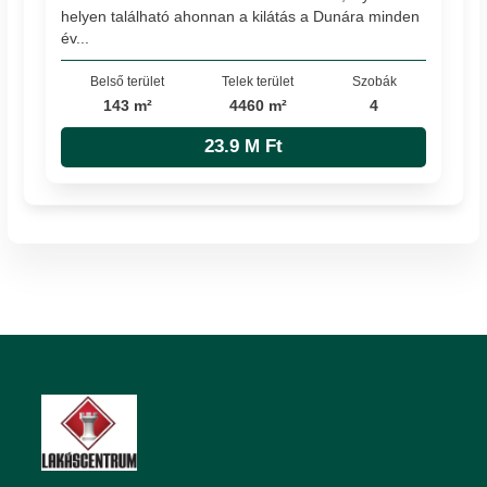
helyen található ahonnan a kilátás a Dunára minden
év...
Belső terület
Telek terület
Szobák
143 m²
4460 m²
4
23.9 M Ft