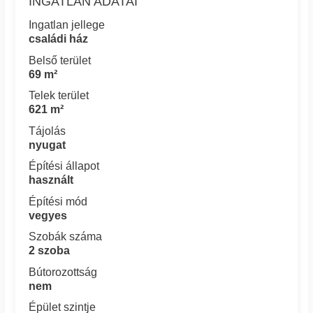
INGATLAN ADATAI
Ingatlan jellege
családi ház
Belső terület
69 m²
Telek terület
621 m²
Tájolás
nyugat
Építési állapot
használt
Építési mód
vegyes
Szobák száma
2 szoba
Bútorozottság
nem
Épület szintje