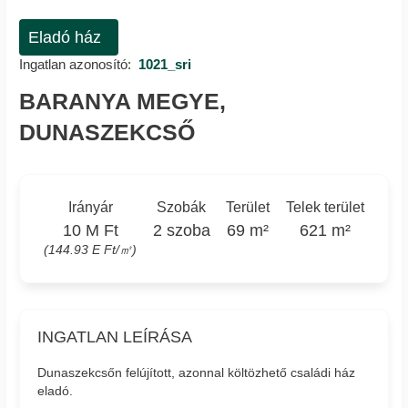
Eladó ház
Ingatlan azonosító:
1021_sri
BARANYA MEGYE,
DUNASZEKCSŐ
Irányár
Szobák
Terület
Telek terület
10 M Ft
2 szoba
69 m²
621 m²
(144.93 E Ft/㎡)
INGATLAN LEÍRÁSA
Dunaszekcsőn felújított, azonnal költözhető családi ház
eladó.