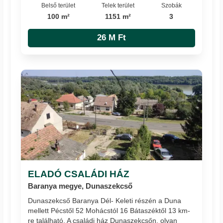
Belső terület
Telek terület
Szobák
100 m²
1151 m²
3
26 M Ft
ELADÓ CSALÁDI HÁZ
Baranya megye, Dunaszekcső
Dunaszekcső Baranya Dél- Keleti részén a Duna
mellett Pécstől 52 Mohácstól 16 Bátaszéktől 13 km-
re található. A családi ház Dunaszekcsőn, olyan