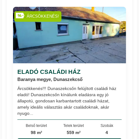
ÁRCSÖKKENÉS!
ELADÓ CSALÁDI HÁZ
Baranya megye, Dunaszekcső
Árcsökkenés!!! Dunaszekcsőn felújított családi ház
eladó! Dunaszekcsőn kínálunk eladásra egy jó
állapotú, gondosan karbantartott családi házat,
amely ideális választás akár családoknak, akár
nyugo...
Belső terület
Telek terület
Szobák
98 m²
559 m²
4