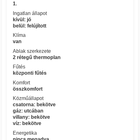
1.
Ingatlan állapot
kívül: jó
belül: felújított
Klíma
van
Ablak szerkezete
2 rétegű thermoplan
Fűtés
központi fűtés
Komfort
összkomfort
Közműállapot
csatorna: bekötve
gáz: utcában
villany: bekötve
víz: bekötve
Energetika
nincs megadva