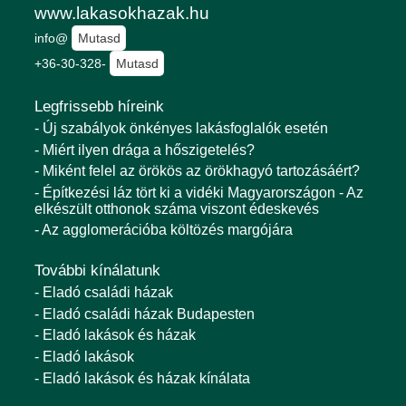
www.lakasokhazak.hu
info@
Mutasd
+36-30-328-
Mutasd
Legfrissebb híreink
- Új szabályok önkényes lakásfoglalók esetén
- Miért ilyen drága a hőszigetelés?
- Miként felel az örökös az örökhagyó tartozásáért?
- Építkezési láz tört ki a vidéki Magyarországon - Az
elkészült otthonok száma viszont édeskevés
- Az agglomerációba költözés margójára
További kínálatunk
- Eladó családi házak
- Eladó családi házak Budapesten
- Eladó lakások és házak
- Eladó lakások
- Eladó lakások és házak kínálata