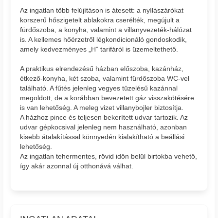
Az ingatlan több felújításon is átesett: a nyílászárókat
korszerű hőszigetelt ablakokra cserélték, megújult a
fürdőszoba, a konyha, valamint a villanyvezeték-hálózat
is. A kellemes hőérzetről légkondicionáló gondoskodik,
amely kedvezményes „H” tarifáról is üzemeltethető.
A praktikus elrendezésű házban előszoba, kazánház,
étkező-konyha, két szoba, valamint fürdőszoba WC-vel
található. A fűtés jelenleg vegyes tüzelésű kazánnal
megoldott, de a korábban bevezetett gáz visszakötésére
is van lehetőség. A meleg vizet villanybojler biztosítja.
A házhoz pince és teljesen bekerített udvar tartozik. Az
udvar gépkocsival jelenleg nem használható, azonban
kisebb átalakítással könnyedén kialakítható a beállási
lehetőség.
Az ingatlan tehermentes, rövid időn belül birtokba vehető,
így akár azonnal új otthonává válhat.