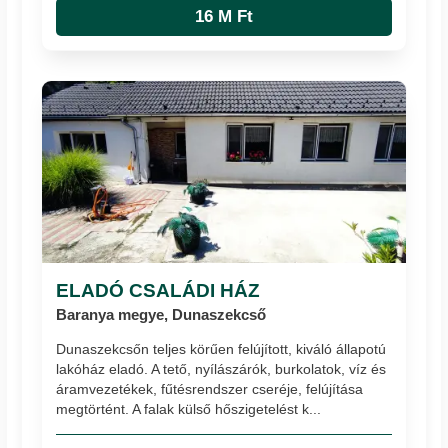
16 M Ft
ELADÓ CSALÁDI HÁZ
Baranya megye, Dunaszekcső
Dunaszekcsőn teljes körűen felújított, kiváló állapotú
lakóház eladó. A tető, nyílászárók, burkolatok, víz és
áramvezetékek, fűtésrendszer cseréje, felújítása
megtörtént. A falak külső hőszigetelést k...