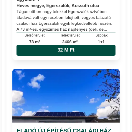
Heves megye, Egerszalók, Kossuth utca
Tágas otthon nagy telekkel Egerszalók szívében
Eladóvá vált egy részben felújított, vegyes falazatú
családi ház Egerszalók egyik legkedveltebb részén.
A 73 m²-es, egyszintes ház napfényes (déli, dé...
Belső terület
Telek terület
Szobák
73 m²
2466 m²
1+1
32 M Ft
ELADÓ ÚJ ÉPÍTÉSŰ CSALÁDI HÁZ