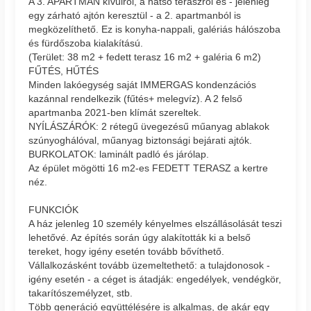
A 3. APARTMAN kívülről, a hátsó teraszról és - jelenleg
egy zárható ajtón keresztül - a 2. apartmanból is
megközelíthető. Ez is konyha-nappali, galériás hálószoba
és fürdőszoba kialakítású.
(Terület: 38 m2 + fedett terasz 16 m2 + galéria 6 m2)
FŰTÉS, HŰTÉS
Minden lakóegység saját IMMERGAS kondenzációs
kazánnal rendelkezik (fűtés+ melegvíz). A 2 felső
apartmanba 2021-ben klímát szereltek.
NYÍLÁSZÁRÓK: 2 rétegű üvegezésű műanyag ablakok
szúnyoghálóval, műanyag biztonsági bejárati ajtók.
BURKOLATOK: laminált padló és járólap.
Az épület mögötti 16 m2-es FEDETT TERASZ a kertre
néz.
FUNKCIÓK
A ház jelenleg 10 személy kényelmes elszállásolását teszi
lehetővé. Az építés során úgy alakították ki a belső
tereket, hogy igény esetén tovább bővíthető.
Vállalkozásként tovább üzemeltethető: a tulajdonosok -
igény esetén - a céget is átadják: engedélyek, vendégkör,
takarítószemélyzet, stb.
Több generáció együttélésére is alkalmas, de akár egy