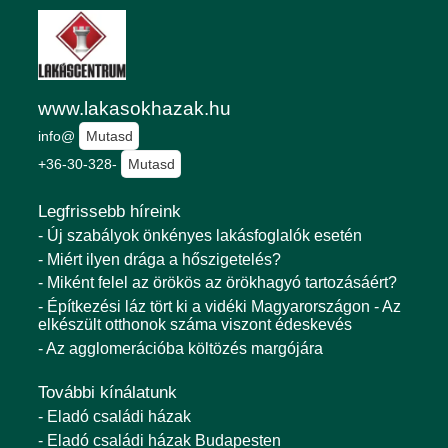
www.lakasokhazak.hu
info@
Mutasd
+36-30-328-
Mutasd
Legfrissebb híreink
- Új szabályok önkényes lakásfoglalók esetén
- Miért ilyen drága a hőszigetelés?
- Miként felel az örökös az örökhagyó tartozásáért?
- Építkezési láz tört ki a vidéki Magyarországon - Az
elkészült otthonok száma viszont édeskevés
- Az agglomerációba költözés margójára
További kínálatunk
- Eladó családi házak
- Eladó családi házak Budapesten