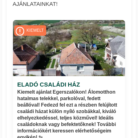
AJÁNLATAINKAT!
KIEMELT
ELADÓ CSALÁDI HÁZ
Kiemelt ajánlat Egerszalókon! Álomotthon
hatalmas telekkel, parkolóval, fedett
beállóval! Fedezd fel ezt a részben felújított
családi házat külön nyíló szobákkal, kiváló
elhelyezkedéssel, teljes közművel! Ideális
családoknak vagy befektetőknek! További
információkért keressen elérhetőségeim
egyikén! ✨