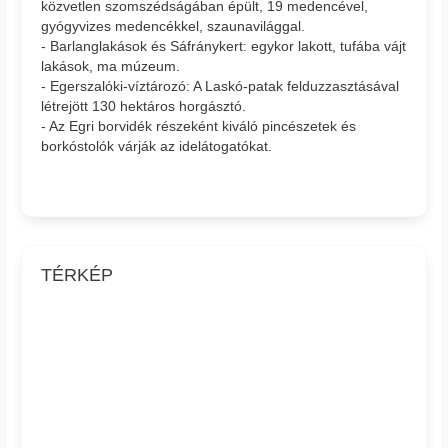
közvetlen szomszédságában épült, 19 medencével,
gyógyvizes medencékkel, szaunavilággal.
- Barlanglakások és Sáfránykert: egykor lakott, tufába vájt
lakások, ma múzeum.
- Egerszalóki-víztározó: A Laskó-patak felduzzasztásával
létrejött 130 hektáros horgásztó.
- Az Egri borvidék részeként kiváló pincészetek és
borkóstolók várják az idelátogatókat.
TÉRKÉP