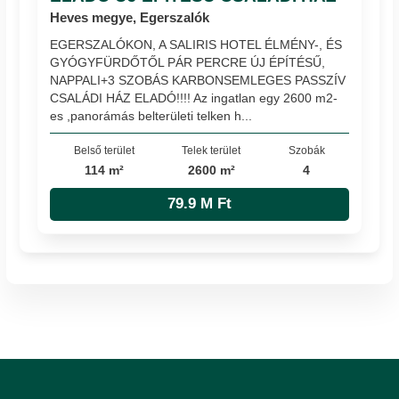
Heves megye, Egerszalók
EGERSZALÓKON, A SALIRIS HOTEL ÉLMÉNY-, ÉS
GYÓGYFÜRDŐTŐL PÁR PERCRE ÚJ ÉPÍTÉSŰ,
NAPPALI+3 SZOBÁS KARBONSEMLEGES PASSZÍV
CSALÁDI HÁZ ELADÓ!!!! Az ingatlan egy 2600 m2-
es ,panorámás belterületi telken h...
Belső terület
Telek terület
Szobák
114 m²
2600 m²
4
79.9 M Ft