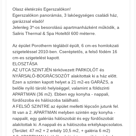
Olasz életérzés Egerszalókon!
Egerszalókon panorámás, 3 lakóegységes családi ház,
garázzsal eladó!
Jelenleg 3*-os besorolású apartmanházként működik, a
Saliris Thermal & Spa Hoteltől 600 méterre.
Az épület Porotherm téglából épült, 6 cm-es homlokzati
szigeteléssel 2010-ben. Cseréptetős, a felső födém 16
cm-es szigetelést kapott.
ELOSZTÁSA
AZ UTCA SZINTJÉN térkövezett PARKOLÓT és
NYÁRSALÓ-BOGRÁCSOZÓT alakítottak ki a ház előtt.
Ezen a szinten kapott helyet a 21 m2-es GARÁZS, a
belőle nyíló tároló helyiséggel, valamint a földszinti
APARTMAN (36 m2). Ebben egy konyha - nappali,
fürdőszoba és hálószoba található.
A FELSŐ SZINTRE az épület melletti lépcsőn jutunk fel.
Itt van a 2. APARTMAN melyben szintén egy konyha -
nappalit, egy galériás hálószobát és egy fürdőszobát
alakítottak ki. A nappali és a hálószoba erkélykapcsolatos.
(Terület: 47 m2 + 2 erkély 10,5 m2, + galéria 6 m2)