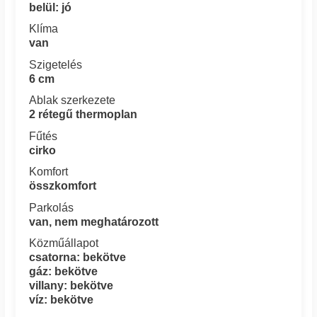
belül: jó
Klíma
van
Szigetelés
6 cm
Ablak szerkezete
2 rétegű thermoplan
Fűtés
cirko
Komfort
összkomfort
Parkolás
van, nem meghatározott
Közműállapot
csatorna: bekötve
gáz: bekötve
villany: bekötve
víz: bekötve