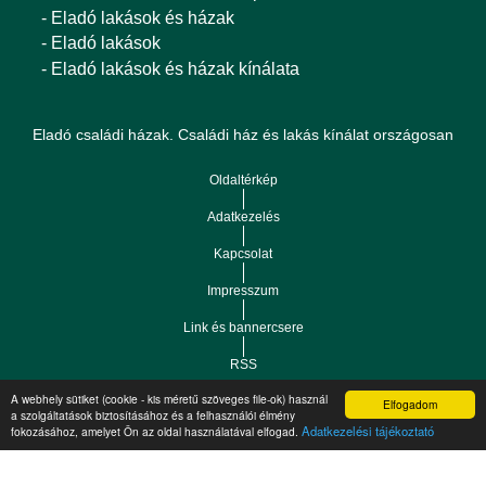
- Eladó lakások és házak
- Eladó lakások
- Eladó lakások és házak kínálata
Eladó családi házak. Családi ház és lakás kínálat országosan
Oldaltérkép
Adatkezelés
Kapcsolat
Impresszum
Link és bannercsere
RSS
A webhely sütiket (cookie - kis méretű szöveges file-ok) használ
Elfogadom
a szolgáltatások biztosításához és a felhasználói élmény
Vár-Köz Kft. - Ingatlan nyilvántartó, ügyviteli és
Copyright © 2021.
Adatkezelési tájékoztató
fokozásához, amelyet Ön az oldal használatával elfogad.
adminisztrációs szoftver