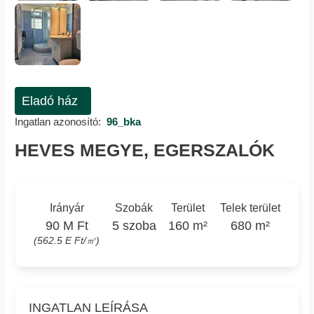
Eladó ház
Ingatlan azonosító:
96_bka
HEVES MEGYE, EGERSZALÓK
Irányár
Szobák
Terület
Telek terület
90 M Ft
5 szoba
160 m²
680 m²
(562.5 E Ft/㎡)
INGATLAN LEÍRÁSA