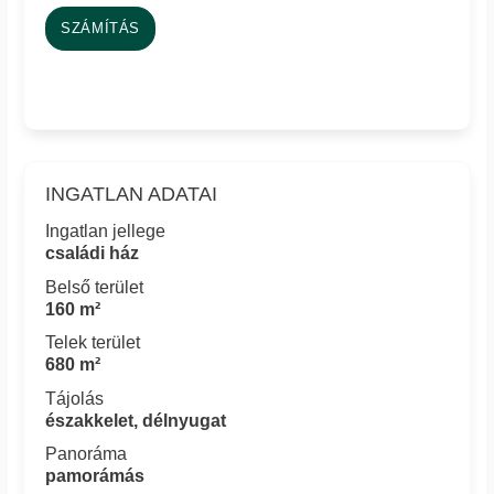
SZÁMÍTÁS
INGATLAN ADATAI
Ingatlan jellege
családi ház
Belső terület
160 m²
Telek terület
680 m²
Tájolás
északkelet, délnyugat
Panoráma
pamorámás