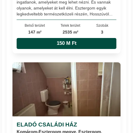
ingatlanok, amelyeket meg lehet nézni. És vannak
olyanok, amelyeket át kell élni. Esztergom egyik
legkedveltebb természetközeli részén, Hosszúvöl...
Belső terület
Telek terület
Szobák
147 m²
2535 m²
3
150 M Ft
ELADÓ CSALÁDI HÁZ
Komárom-Esztergom megye, Esztergom,