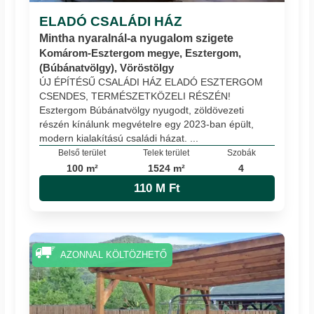
ELADÓ CSALÁDI HÁZ
Mintha nyaralnál-a nyugalom szigete
Komárom-Esztergom megye, Esztergom,
(Búbánatvölgy), Vöröstölgy
ÚJ ÉPÍTÉSŰ CSALÁDI HÁZ ELADÓ ESZTERGOM
CSENDES, TERMÉSZETKÖZELI RÉSZÉN!
Esztergom Búbánatvölgy nyugodt, zöldövezeti
részén kínálunk megvételre egy 2023-ban épült,
modern kialakítású családi házat. ...
Belső terület
Telek terület
Szobák
100 m²
1524 m²
4
110 M Ft
AZONNAL KÖLTÖZHETŐ