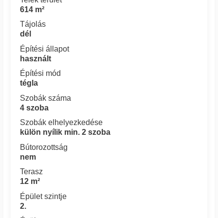
614 m²
Tájolás
dél
Építési állapot
használt
Építési mód
tégla
Szobák száma
4 szoba
Szobák elhelyezkedése
külön nyílik min. 2 szoba
Bútorozottság
nem
Terasz
12 m²
Épület szintje
2.