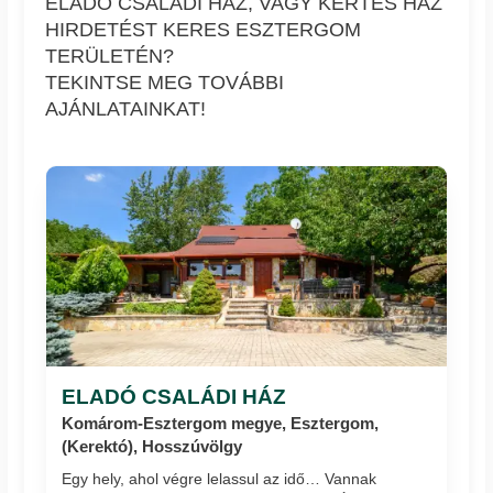
ELADÓ CSALÁDI HÁZ, VAGY KERTES HÁZ
HIRDETÉST KERES ESZTERGOM
TERÜLETÉN?
TEKINTSE MEG TOVÁBBI
AJÁNLATAINKAT!
ELADÓ CSALÁDI HÁZ
Komárom-Esztergom megye, Esztergom,
(Kerektó), Hosszúvölgy
Egy hely, ahol végre lelassul az idő… Vannak