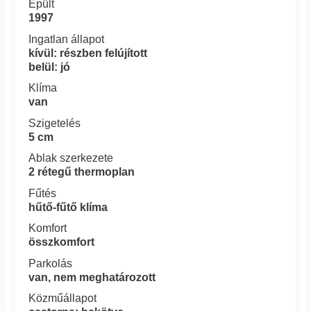
Épült
1997
Ingatlan állapot
kívül: részben felújított
belül: jó
Klíma
van
Szigetelés
5 cm
Ablak szerkezete
2 rétegű thermoplan
Fűtés
hűtő-fűtő klíma
Komfort
összkomfort
Parkolás
van, nem meghatározott
Közműállapot