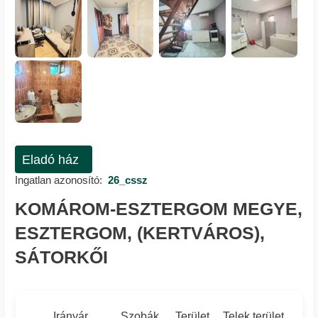
Eladó ház
Ingatlan azonosító:
26_cssz
KOMÁROM-ESZTERGOM MEGYE,
ESZTERGOM, (KERTVÁROS),
SÁTORKŐI
Irányár
Szobák
Terület
Telek terület