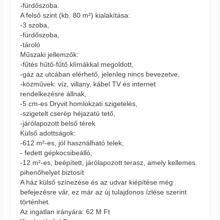
-fürdőszoba.
A felső szint (kb. 80 m²) kialakítása:
-3 szoba,
-fürdőszoba,
-tároló
Műszaki jellemzők:
-fűtés hűtő-fűtő klímákkal megoldott,
-gáz az utcában elérhető, jelenleg nincs bevezetve,
-közművek: víz, villany, kábel TV és internet
rendelkezésre állnak,
-5 cm-es Dryvit homlokzati szigetelés,
-szigetelt cserép héjazatú tető,
-járólapozott belső térek
Külső adottságok:
-612 m²-es, jól használható telek,
- fedett gépkocsibeálló,
-12 m²-es, beépített, járólapozott terasz, amely kellemes
pihenőhelyet biztosít
A ház külső színezése és az udvar kiépítése még
befejezésre vár, ez már az új tulajdonos ízlése szerint
történhet.
Az ingatlan irányára: 62 M Ft