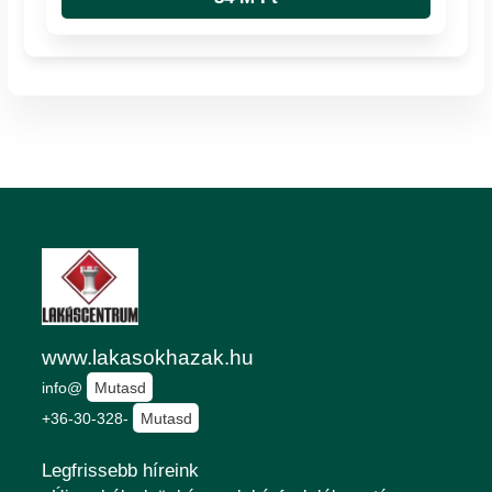
www.lakasokhazak.hu
info@
Mutasd
+36-30-328-
Mutasd
Legfrissebb híreink