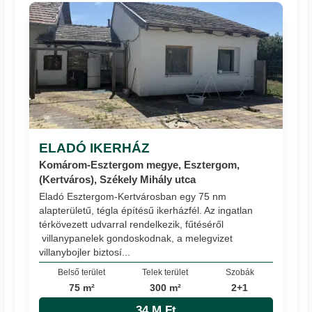
ELADÓ IKERHÁZ
Komárom-Esztergom megye, Esztergom,
(Kertváros), Székely Mihály utca
Eladó Esztergom-Kertvárosban egy 75 nm
alapterületű, tégla építésű ikerházfél. Az ingatlan
térkövezett udvarral rendelkezik, fűtéséről
villanypanelek gondoskodnak, a melegvizet
villanybojler biztosí...
Belső terület
Telek terület
Szobák
75 m²
300 m²
2+1
34 M Ft