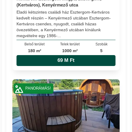
(Kertváros), Kenyérmező utca
Eladó kétszintes családi ház Esztergom-Kertváros
kedvelt részén – Kenyérmező utcában Esztergom-
Kertváros csendes, nyugodt, családi házas
övezetében, a Kenyérmező utcában kínálunk
megvételre egy 1986-...
Belső terület
Telek terület
Szobák
180 m²
1000 m²
5
69 M Ft
PANORÁMÁS!