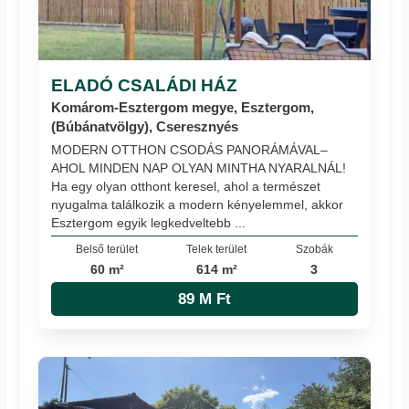
ELADÓ CSALÁDI HÁZ
Komárom-Esztergom megye, Esztergom,
(Búbánatvölgy), Cseresznyés
MODERN OTTHON CSODÁS PANORÁMÁVAL–
AHOL MINDEN NAP OLYAN MINTHA NYARALNÁL!
Ha egy olyan otthont keresel, ahol a természet
nyugalma találkozik a modern kényelemmel, akkor
Esztergom egyik legkedveltebb ...
Belső terület
Telek terület
Szobák
60 m²
614 m²
3
89 M Ft