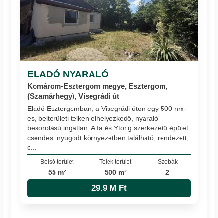
ELADÓ NYARALÓ
Komárom-Esztergom megye, Esztergom,
(Szamárhegy), Visegrádi út
Eladó Esztergomban, a Visegrádi úton egy 500 nm-
es, belterületi telken elhelyezkedő, nyaraló
besorolású ingatlan. A fa és Ytong szerkezetű épület
csendes, nyugodt környezetben található, rendezett,
c...
Belső terület
Telek terület
Szobák
55 m²
500 m²
2
29.9 M Ft