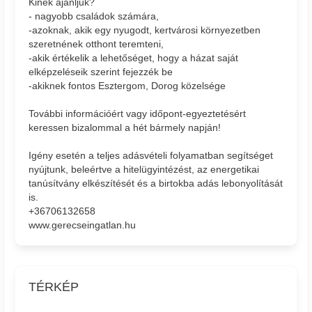
Kinek ajánljuk?
- nagyobb családok számára,
-azoknak, akik egy nyugodt, kertvárosi környezetben
szeretnének otthont teremteni,
-akik értékelik a lehetőséget, hogy a házat saját
elképzeléseik szerint fejezzék be
-akiknek fontos Esztergom, Dorog közelsége
További információért vagy időpont-egyeztetésért
keressen bizalommal a hét bármely napján!
Igény esetén a teljes adásvételi folyamatban segítséget
nyújtunk, beleértve a hitelügyintézést, az energetikai
tanúsítvány elkészítését és a birtokba adás lebonyolítását
is.
+36706132658
www.gerecseingatlan.hu
TÉRKÉP