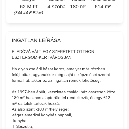
62 M Ft
4 szoba
180 m²
614 m²
(344.44 E Ft/㎡)
INGATLAN LEÍRÁSA
ELADÓVÁ VÁLT EGY SZERETETT OTTHON
ESZTERGOM-KERTVÁROSBAN!
Ha olyan családi házat keres, amelyet már részben
felújítottak, ugyanakkor még saját elképzelései szerint
formálhat, akkor ez az ingatlan remek lehetőség.
Az 1997-ben épült, kétszintes családi ház összesen közel
180 m² hasznos alapterülettel rendelkezik, és egy 612
m²-es telek tartozik hozzá.
Az alsó szint -100 m²helyiségei:
-tágas amerikai konyhás nappali,
-konyha,
-hálószoba,