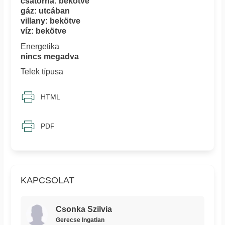
csatorna: bekötve
gáz: utcában
villany: bekötve
víz: bekötve
Energetika
nincs megadva
Telek típusa
HTML
PDF
KAPCSOLAT
Csonka Szilvia
Gerecse Ingatlan