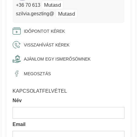
Mutasd
+36 70 613
Mutasd
szilvia.geszting@
IDŐPONTOT KÉREK
VISSZAHÍVÁST KÉREK
AJÁNLOM EGY ISMERŐSÖMNEK
MEGOSZTÁS
KAPCSOLATFELVÉTEL
Név
Email