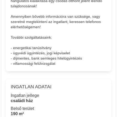
hangulatos kialakítása egy csodás otthont jelent leendő
tulajdonosának!
Amennyiben bővebb információra van szüksége, vagy
szeretné megtekinteni az ingatlant, keressen telefonos
elérhetőségemen!
További szolgáltatásaink:
- energetikai tanúsítvány
- ügyvédi ügyintézés, jogi képviselet
- díjmentes, bank semleges hitelügyintézés
- villamossági felülvizsgálat
INGATLAN ADATAI
Ingatlan jellege
családi ház
Belső terület
190 m²