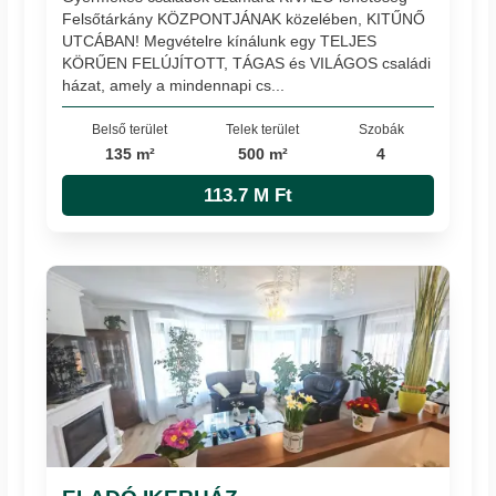
Felsőtárkány KÖZPONTJÁNAK közelében, KITŰNŐ
UTCÁBAN! Megvételre kínálunk egy TELJES
KÖRŰEN FELÚJÍTOTT, TÁGAS és VILÁGOS családi
házat, amely a mindennapi cs...
Belső terület
Telek terület
Szobák
135 m²
500 m²
4
113.7 M Ft