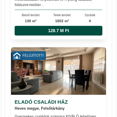
földszint+tetőtér...
Belső terület
Telek terület
Szobák
130 m²
1602 m²
4
128.7 M Ft
FELÚJÍTOTT!
ELADÓ CSALÁDI HÁZ
Heves megye, Felsőtárkány
Gyermekes családok számára KIVÁLÓ lehetőség