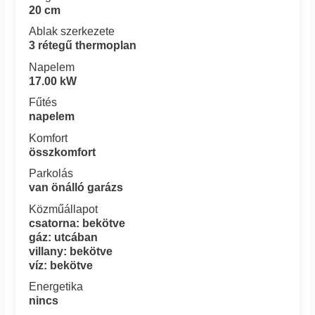
20 cm
Ablak szerkezete
3 rétegű thermoplan
Napelem
17.00 kW
Fűtés
napelem
Komfort
összkomfort
Parkolás
van önálló garázs
Közműállapot
csatorna: bekötve
gáz: utcában
villany: bekötve
víz: bekötve
Energetika
nincs