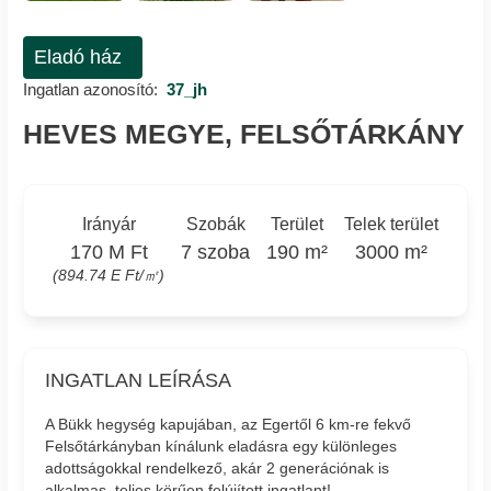
Eladó ház
Ingatlan azonosító:
37_jh
HEVES MEGYE, FELSŐTÁRKÁNY
Irányár
Szobák
Terület
Telek terület
170 M Ft
7 szoba
190 m²
3000 m²
(894.74 E Ft/㎡)
INGATLAN LEÍRÁSA
A Bükk hegység kapujában, az Egertől 6 km-re fekvő
Felsőtárkányban kínálunk eladásra egy különleges
adottságokkal rendelkező, akár 2 generációnak is
alkalmas, teljes körűen felújított ingatlant!