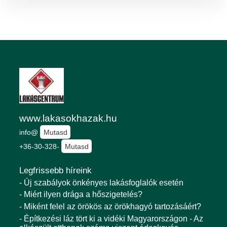
www.lakasokhazak.hu
info@
Mutasd
+36-30-328-
Mutasd
Legfrissebb híreink
- Új szabályok önkényes lakásfoglalók esetén
- Miért ilyen drága a hőszigetelés?
- Miként felel az örökös az örökhagyó tartozásáért?
- Építkezési láz tört ki a vidéki Magyarországon - Az