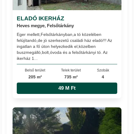
ELADÓ IKERHÁZ
Heves megye, Felsőtárkány
Eger mellett,Felsőtárkányban,a tó közelében
felújítandó,de jó szerkezetű családi ház eladó!!! Az
ingatlan a fő úton helyezkedik el,közelben
buszmegálló,bolt,óvoda és a felsőtárkányi tó. Az
ikerház 1...
Belső terület
Telek terület
Szobák
205 m²
735 m²
4
49 M Ft