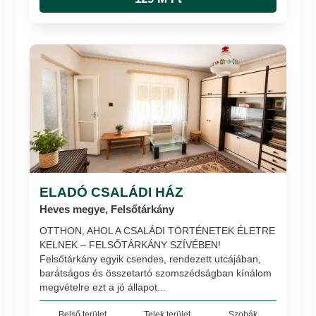
ELADÓ CSALÁDI HÁZ
Heves megye, Felsőtárkány
OTTHON, AHOL A CSALÁDI TÖRTÉNETEK ÉLETRE
KELNEK – FELSŐTÁRKÁNY SZÍVÉBEN!
Felsőtárkány egyik csendes, rendezett utcájában,
barátságos és összetartó szomszédságban kínálom
megvételre ezt a jó állapot...
Belső terület
Telek terület
Szobák