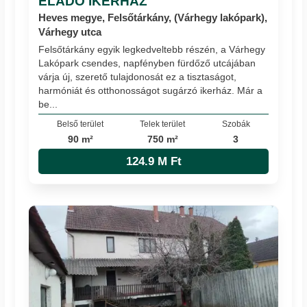
ELADÓ IKERHÁZ
Heves megye, Felsőtárkány, (Várhegy lakópark),
Várhegy utca
Felsőtárkány egyik legkedveltebb részén, a Várhegy
Lakópark csendes, napfényben fürdőző utcájában
várja új, szerető tulajdonosát ez a tisztaságot,
harmóniát és otthonosságot sugárzó ikerház. Már a
be...
Belső terület
Telek terület
Szobák
90 m²
750 m²
3
124.9 M Ft