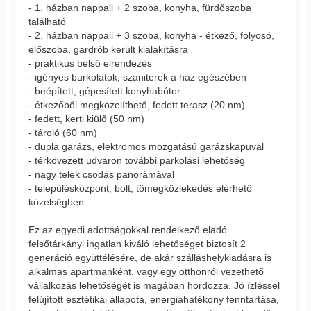
- 1. házban nappali + 2 szoba, konyha, fürdőszoba
található
- 2. házban nappali + 3 szoba, konyha - étkező, folyosó,
előszoba, gardrób került kialakításra
- praktikus belső elrendezés
- igényes burkolatok, szaniterek a ház egészében
- beépített, gépesített konyhabútor
- étkezőből megközelíthető, fedett terasz (20 nm)
- fedett, kerti kiülő (50 nm)
- tároló (60 nm)
- dupla garázs, elektromos mozgatású garázskapuval
- térkövezett udvaron további parkolási lehetőség
- nagy telek csodás panorámával
- településközpont, bolt, tömegközlekedés elérhető
közelségben
Ez az egyedi adottságokkal rendelkező eladó
felsőtárkányi ingatlan kiváló lehetőséget biztosít 2
generáció együttélésére, de akár szálláshelykiadásra is
alkalmas apartmanként, vagy egy otthonról vezethető
vállalkozás lehetőségét is magában hordozza. Jó ízléssel
felújított esztétikai állapota, energiahatékony fenntartása,