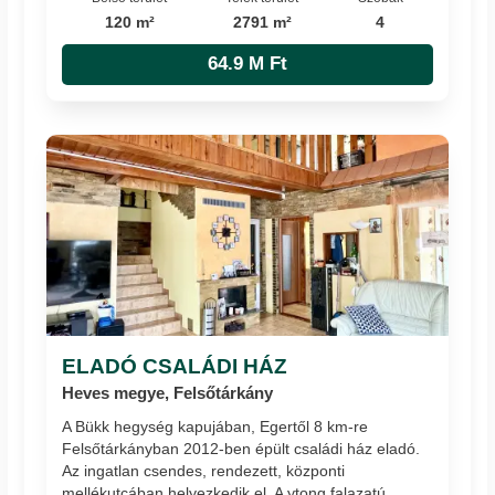
120 m²
2791 m²
4
64.9 M Ft
ELADÓ CSALÁDI HÁZ
Heves megye, Felsőtárkány
A Bükk hegység kapujában, Egertől 8 km-re
Felsőtárkányban 2012-ben épült családi ház eladó.
Az ingatlan csendes, rendezett, központi
mellékutcában helyezkedik el. A ytong falazatú,