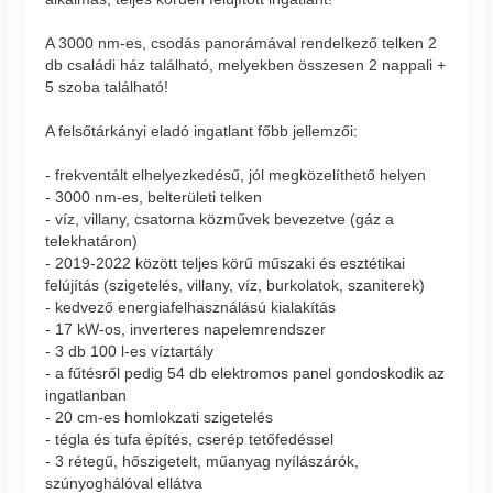
A 3000 nm-es, csodás panorámával rendelkező telken 2
db családi ház található, melyekben összesen 2 nappali +
5 szoba található!
A felsőtárkányi eladó ingatlant főbb jellemzői:
- frekventált elhelyezkedésű, jól megközelíthető helyen
- 3000 nm-es, belterületi telken
- víz, villany, csatorna közművek bevezetve (gáz a
telekhatáron)
- 2019-2022 között teljes körű műszaki és esztétikai
felújítás (szigetelés, villany, víz, burkolatok, szaniterek)
- kedvező energiafelhasználású kialakítás
- 17 kW-os, inverteres napelemrendszer
- 3 db 100 l-es víztartály
- a fűtésről pedig 54 db elektromos panel gondoskodik az
ingatlanban
- 20 cm-es homlokzati szigetelés
- tégla és tufa építés, cserép tetőfedéssel
- 3 rétegű, hőszigetelt, műanyag nyílászárók,
szúnyoghálóval ellátva