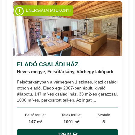
ENERGIATAHATÉKONY!
ELADÓ CSALÁDI HÁZ
Heves megye, Felsőtárkány, Várhegy lakópark
Felsőtárkányban a várhegyen 1 szintes, igazi családi
otthon eladó. Eladó egy 2007-ben épült, kiváló
állapotú, 147 m²-es családi ház, 33 m2-es garázzsal,
1000 m²-es, parkosított telken. Az ingatl...
Belső terület
Telek terület
Szobák
147 m²
1001 m²
5
129 M Ft