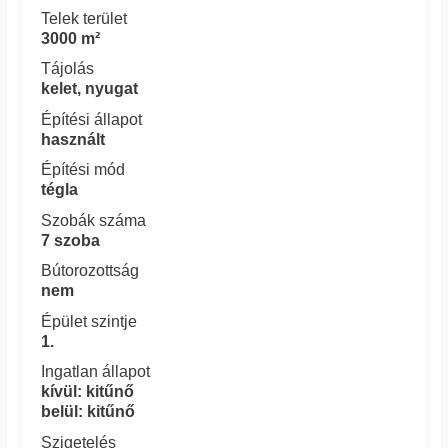
Telek terület
3000 m²
Tájolás
kelet, nyugat
Építési állapot
használt
Építési mód
tégla
Szobák száma
7 szoba
Bútorozottság
nem
Épület szintje
1.
Ingatlan állapot
kívül: kitűnő
belül: kitűnő
Szigetelés