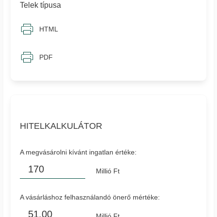
Telek típusa
HTML
PDF
HITELKALKULÁTOR
A megvásárolni kívánt ingatlan értéke:
Millió Ft
A vásárláshoz felhasználandó önerő mértéke:
Millió Ft