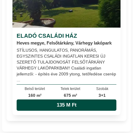
ELADÓ CSALÁDI HÁZ
Heves megye, Felsőtárkány, Várhegy lakópark
STÍLUSOS, HANGULATOS, PANORÁMÁS,
EGYSZINTES CSALÁDI INGATLAN KERESI ÚJ
SZERETŐ TULAJDONOSÁT FELSŐTÁRKÁNY
VÁRHEGY LAKÓPARKBAN!! Családi ingatlan
jellemzői: - építés éve 2009 ytong, tetőfedése cserép
...
Belső terület
Telek terület
Szobák
160 m²
675 m²
3+1
135 M Ft