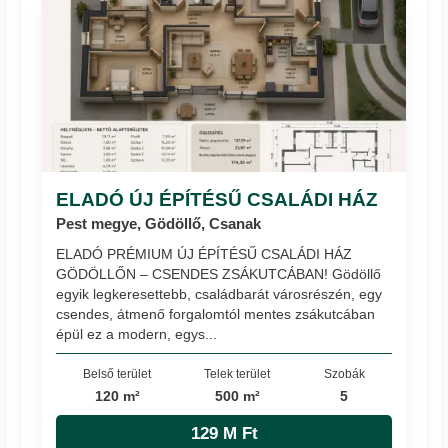
ELADÓ ÚJ ÉPÍTÉSŰ CSALÁDI HÁZ
Pest megye, Gödöllő, Csanak
ELADÓ PRÉMIUM ÚJ ÉPÍTÉSŰ CSALÁDI HÁZ
GÖDÖLLŐN – CSENDES ZSÁKUTCÁBAN! Gödöllő
egyik legkeresettebb, családbarát városrészén, egy
csendes, átmenő forgalomtól mentes zsákutcában
épül ez a modern, egys...
Belső terület
Telek terület
Szobák
120 m²
500 m²
5
129 M Ft