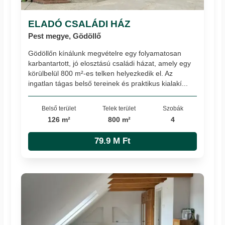
ELADÓ CSALÁDI HÁZ
Pest megye, Gödöllő
Gödöllőn kínálunk megvételre egy folyamatosan
karbantartott, jó elosztású családi házat, amely egy
körülbelül 800 m²-es telken helyezkedik el. Az
ingatlan tágas belső tereinek és praktikus kialakí...
Belső terület
Telek terület
Szobák
126 m²
800 m²
4
79.9 M Ft