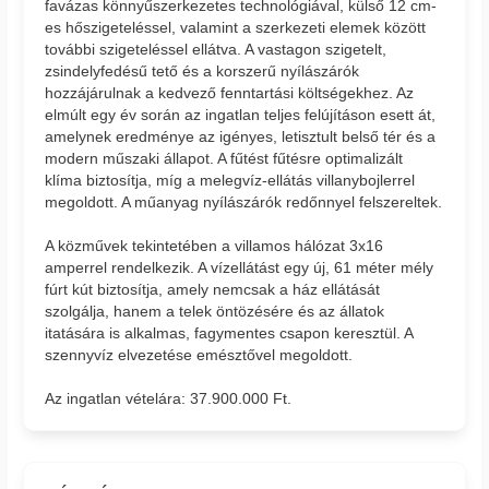
favázas könnyűszerkezetes technológiával, külső 12 cm-
es hőszigeteléssel, valamint a szerkezeti elemek között
további szigeteléssel ellátva. A vastagon szigetelt,
zsindelyfedésű tető és a korszerű nyílászárók
hozzájárulnak a kedvező fenntartási költségekhez. Az
elmúlt egy év során az ingatlan teljes felújításon esett át,
amelynek eredménye az igényes, letisztult belső tér és a
modern műszaki állapot. A fűtést fűtésre optimalizált
klíma biztosítja, míg a melegvíz-ellátás villanybojlerrel
megoldott. A műanyag nyílászárók redőnnyel felszereltek.
A közművek tekintetében a villamos hálózat 3x16
amperrel rendelkezik. A vízellátást egy új, 61 méter mély
fúrt kút biztosítja, amely nemcsak a ház ellátását
szolgálja, hanem a telek öntözésére és az állatok
itatására is alkalmas, fagymentes csapon keresztül. A
szennyvíz elvezetése emésztővel megoldott.
Az ingatlan vételára: 37.900.000 Ft.