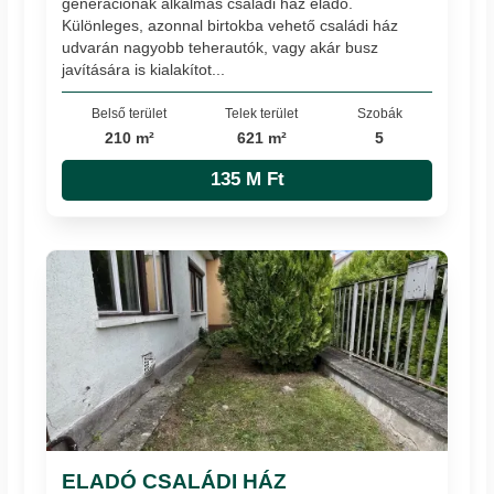
generációnak alkalmas családi ház eladó.
Különleges, azonnal birtokba vehető családi ház
udvarán nagyobb teherautók, vagy akár busz
javítására is kialakítot...
Belső terület
Telek terület
Szobák
210 m²
621 m²
5
135 M Ft
ELADÓ CSALÁDI HÁZ