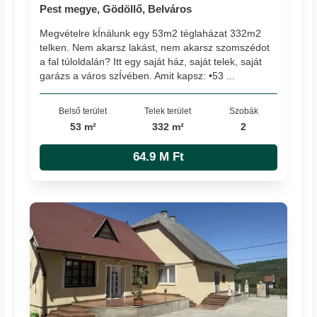
Pest megye, Gödöllő, Belváros
Megvételre kÍnálunk egy 53m2 téglaházat 332m2
telken. Nem akarsz lakást, nem akarsz szomszédot
a fal túloldalán? Itt egy saját ház, saját telek, saját
garázs a város szÍvében. Amit kapsz: •53 ...
Belső terület
Telek terület
Szobák
53 m²
332 m²
2
64.9 M Ft