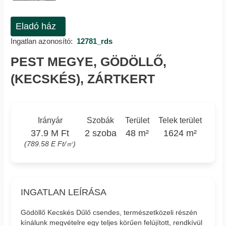
Eladó ház
Ingatlan azonosító:
12781_rds
PEST MEGYE, GÖDÖLLŐ,
(KECSKÉS), ZÁRTKERT
Irányár
Szobák
Terület
Telek terület
37.9 M Ft
2 szoba
48 m²
1624 m²
(789.58 E Ft/㎡)
INGATLAN LEÍRÁSA
Gödöllő Kecskés Dűlő csendes, természetközeli részén
kínálunk megvételre egy teljes körűen felújított, rendkívül