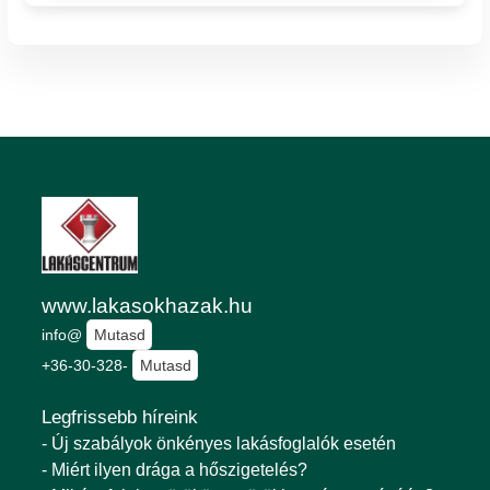
www.lakasokhazak.hu
info@
Mutasd
+36-30-328-
Mutasd
Legfrissebb híreink
- Új szabályok önkényes lakásfoglalók esetén
- Miért ilyen drága a hőszigetelés?