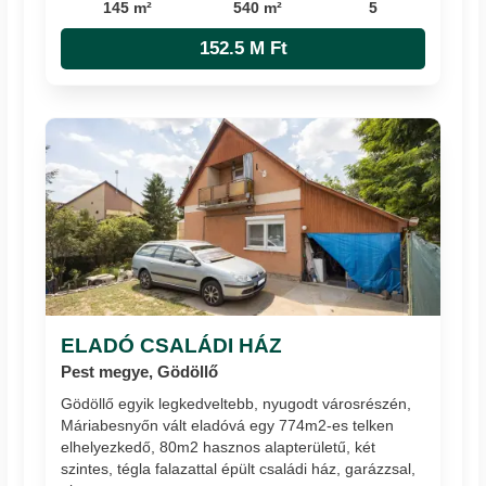
145 m²
540 m²
5
152.5 M Ft
ELADÓ CSALÁDI HÁZ
Pest megye, Gödöllő
Gödöllő egyik legkedveltebb, nyugodt városrészén,
Máriabesnyőn vált eladóvá egy 774m2-es telken
elhelyezkedő, 80m2 hasznos alapterületű, két
szintes, tégla falazattal épült családi ház, garázzsal,