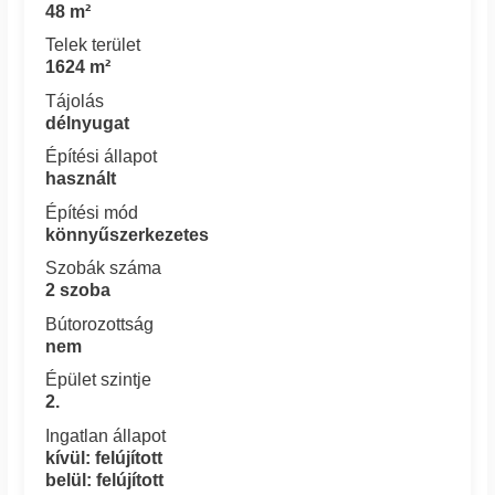
48 m²
Telek terület
1624 m²
Tájolás
délnyugat
Építési állapot
használt
Építési mód
könnyűszerkezetes
Szobák száma
2 szoba
Bútorozottság
nem
Épület szintje
2.
Ingatlan állapot
kívül: felújított
belül: felújított