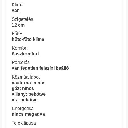
Klíma
van
Szigetelés
12 cm
Fűtés
hűtő-fűtő klíma
Komfort
összkomfort
Parkolás
van fedetlen felszíni beálló
Közműállapot
csatorna: nincs
gáz: nincs
villany: bekötve
víz: bekötve
Energetika
nincs megadva
Telek típusa