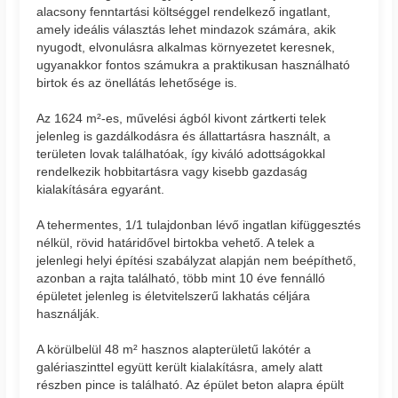
alacsony fenntartási költséggel rendelkező ingatlant,
amely ideális választás lehet mindazok számára, akik
nyugodt, elvonulásra alkalmas környezetet keresnek,
ugyanakkor fontos számukra a praktikusan használható
birtok és az önellátás lehetősége is.
Az 1624 m²-es, művelési ágból kivont zártkerti telek
jelenleg is gazdálkodásra és állattartásra használt, a
területen lovak találhatóak, így kiváló adottságokkal
rendelkezik hobbitartásra vagy kisebb gazdaság
kialakítására egyaránt.
A tehermentes, 1/1 tulajdonban lévő ingatlan kifüggesztés
nélkül, rövid határidővel birtokba vehető. A telek a
jelenlegi helyi építési szabályzat alapján nem beépíthető,
azonban a rajta található, több mint 10 éve fennálló
épületet jelenleg is életvitelszerű lakhatás céljára
használják.
A körülbelül 48 m² hasznos alapterületű lakótér a
galériaszinttel együtt került kialakításra, amely alatt
részben pince is található. Az épület beton alapra épült