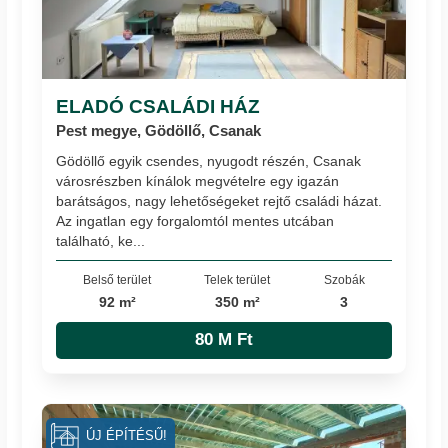
ELADÓ CSALÁDI HÁZ
Pest megye, Gödöllő, Csanak
Gödöllő egyik csendes, nyugodt részén, Csanak
városrészben kínálok megvételre egy igazán
barátságos, nagy lehetőségeket rejtő családi házat.
Az ingatlan egy forgalomtól mentes utcában
található, ke...
Belső terület
Telek terület
Szobák
92 m²
350 m²
3
80 M Ft
ÚJ ÉPÍTÉSŰ!