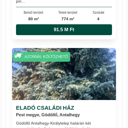
pin...
Belső terület
Telek terület
Szobák
80 m²
774 m²
4
91.5 M Ft
AZONNAL KÖLTÖZHETŐ
ELADÓ CSALÁDI HÁZ
Pest megye, Gödöllő, Antalhegy
Gödöllő Antalhegy-Királytelep határán két