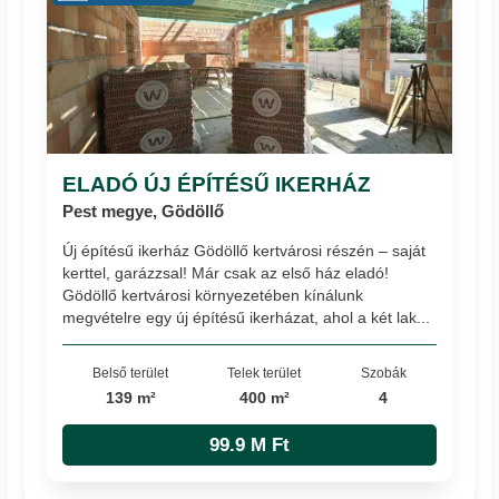
ELADÓ ÚJ ÉPÍTÉSŰ IKERHÁZ
Pest megye, Gödöllő
Új építésű ikerház Gödöllő kertvárosi részén – saját
kerttel, garázzsal! Már csak az első ház eladó!
Gödöllő kertvárosi környezetében kínálunk
megvételre egy új építésű ikerházat, ahol a két lak...
Belső terület
Telek terület
Szobák
139 m²
400 m²
4
99.9 M Ft