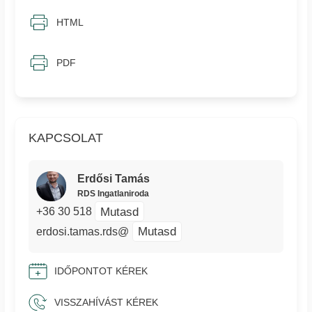
HTML
PDF
KAPCSOLAT
Erdősi Tamás
RDS Ingatlaniroda
Mutasd
+36 30 518
Mutasd
erdosi.tamas.rds@
IDŐPONTOT KÉREK
VISSZAHÍVÁST KÉREK