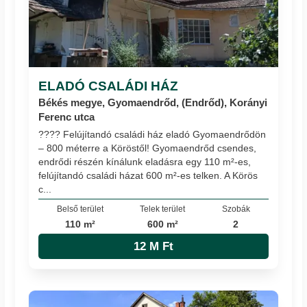
ELADÓ CSALÁDI HÁZ
Békés megye, Gyomaendrőd, (Endrőd), Korányi
Ferenc utca
???? Felújítandó családi ház eladó Gyomaendrődön
– 800 méterre a Köröstől! Gyomaendrőd csendes,
endrődi részén kínálunk eladásra egy 110 m²-es,
felújítandó családi házat 600 m²-es telken. A Körös
c...
Belső terület
Telek terület
Szobák
110 m²
600 m²
2
12 M Ft