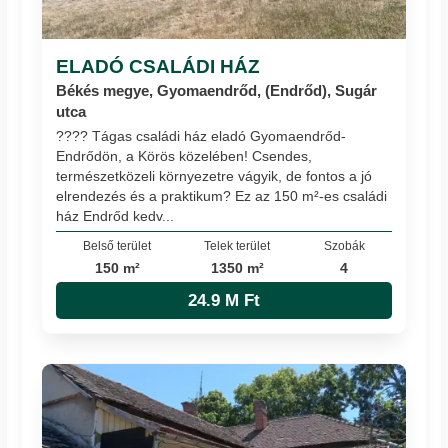
ELADÓ CSALÁDI HÁZ
Békés megye, Gyomaendrőd, (Endrőd), Sugár
utca
???? Tágas családi ház eladó Gyomaendrőd-
Endrődön, a Körös közelében! Csendes,
természetközeli környezetre vágyik, de fontos a jó
elrendezés és a praktikum? Ez az 150 m²-es családi
ház Endrőd kedv...
Belső terület
Telek terület
Szobák
150 m²
1350 m²
4
24.9 M Ft