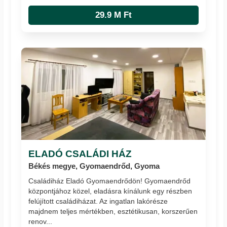
29.9 M Ft
ELADÓ CSALÁDI HÁZ
Békés megye, Gyomaendrőd, Gyoma
Családiház Eladó Gyomaendrődön! Gyomaendrőd
központjához közel, eladásra kínálunk egy részben
felújított családiházat. Az ingatlan lakórésze
majdnem teljes mértékben, esztétikusan, korszerűen
renov...