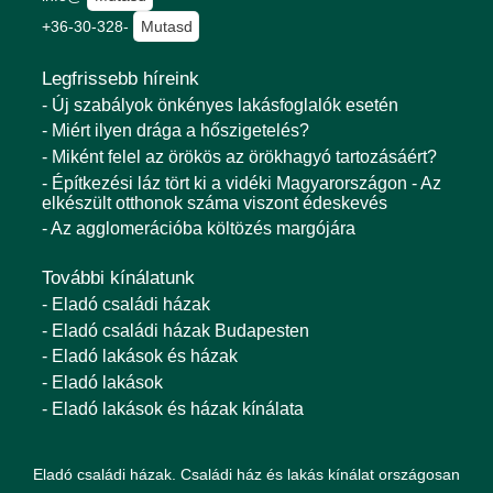
+36-30-328-
Mutasd
Legfrissebb híreink
- Új szabályok önkényes lakásfoglalók esetén
- Miért ilyen drága a hőszigetelés?
- Miként felel az örökös az örökhagyó tartozásáért?
- Építkezési láz tört ki a vidéki Magyarországon - Az
elkészült otthonok száma viszont édeskevés
- Az agglomerációba költözés margójára
További kínálatunk
- Eladó családi házak
- Eladó családi házak Budapesten
- Eladó lakások és házak
- Eladó lakások
- Eladó lakások és házak kínálata
Eladó családi házak. Családi ház és lakás kínálat országosan