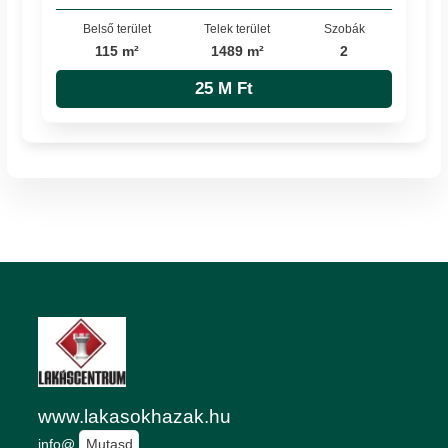
Belső terület
Telek terület
Szobák
115 m²
1489 m²
2
25 M Ft
www.lakasokhazak.hu
info@
Mutasd