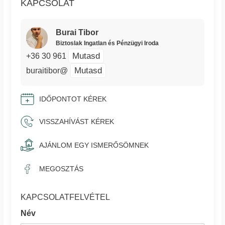
KAPCSOLAT
Burai Tibor
Biztoslak Ingatlan és Pénzügyi Iroda
Mutasd
+36 30 961
Mutasd
buraitibor@
IDŐPONTOT KÉREK
VISSZAHÍVÁST KÉREK
AJÁNLOM EGY ISMERŐSÖMNEK
MEGOSZTÁS
KAPCSOLATFELVÉTEL
Név