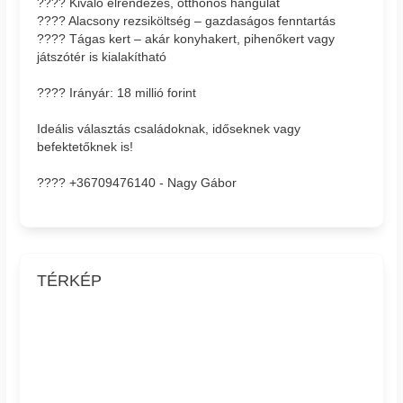
???? Kiváló elrendezés, otthonos hangulat
???? Alacsony rezsiköltség – gazdaságos fenntartás
???? Tágas kert – akár konyhakert, pihenőkert vagy
játszótér is kialakítható
???? Irányár: 18 millió forint
Ideális választás családoknak, időseknek vagy
befektetőknek is!
???? +36709476140 - Nagy Gábor
TÉRKÉP