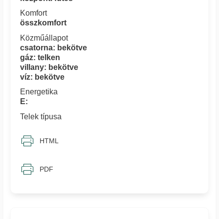
Komfort
összkomfort
Közműállapot
csatorna: bekötve
gáz: telken
villany: bekötve
víz: bekötve
Energetika
E:
Telek típusa
HTML
PDF