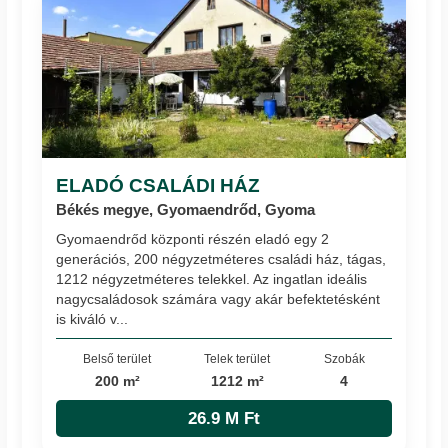
ELADÓ CSALÁDI HÁZ
Békés megye, Gyomaendrőd, Gyoma
Gyomaendrőd központi részén eladó egy 2
generációs, 200 négyzetméteres családi ház, tágas,
1212 négyzetméteres telekkel. Az ingatlan ideális
nagycsaládosok számára vagy akár befektetésként
is kiváló v...
Belső terület
Telek terület
Szobák
200 m²
1212 m²
4
26.9 M Ft