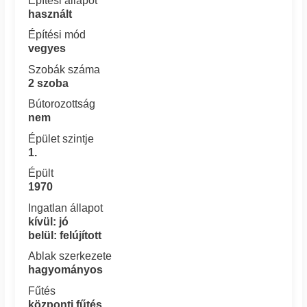
Építési állapot
használt
Építési mód
vegyes
Szobák száma
2 szoba
Bútorozottság
nem
Épület szintje
1.
Épült
1970
Ingatlan állapot
kívül: jó
belül: felújított
Ablak szerkezete
hagyományos
Fűtés
központi fűtés