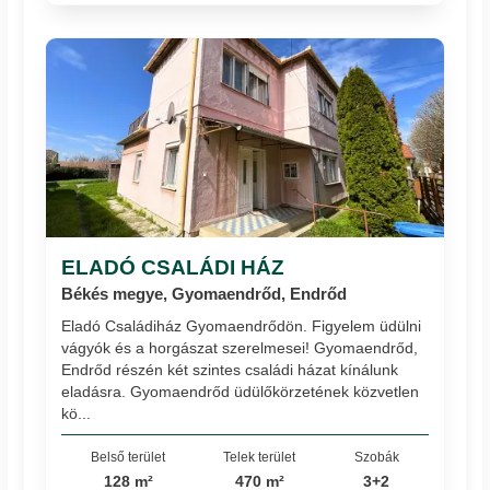
ELADÓ CSALÁDI HÁZ
Békés megye, Gyomaendrőd, Endrőd
Eladó Családiház Gyomaendrődön. Figyelem üdülni
vágyók és a horgászat szerelmesei! Gyomaendrőd,
Endrőd részén két szintes családi házat kínálunk
eladásra. Gyomaendrőd üdülőkörzetének közvetlen
kö...
Belső terület
Telek terület
Szobák
128 m²
470 m²
3+2