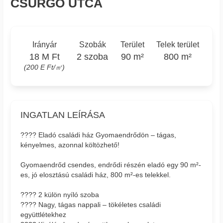
CSURGÓ UTCA
Irányár
Szobák
Terület
Telek terület
18 M Ft
2 szoba
90 m²
800 m²
(200 E Ft/㎡)
INGATLAN LEÍRÁSA
???? Eladó családi ház Gyomaendrődön – tágas,
kényelmes, azonnal költözhető!
Gyomaendrőd csendes, endrődi részén eladó egy 90 m²-
es, jó elosztású családi ház, 800 m²-es telekkel.
???? 2 külön nyíló szoba
???? Nagy, tágas nappali – tökéletes családi
együttlétekhez