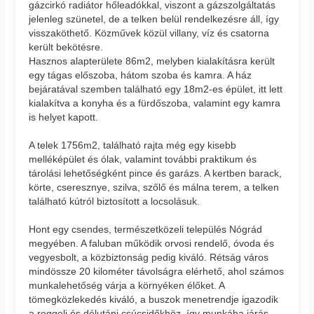
gázcirkó radiátor hőleadókkal, viszont a gázszolgáltatás
jelenleg szünetel, de a telken belül rendelkezésre áll, így
visszaköthető. Közművek közül villany, víz és csatorna
került bekötésre.
Hasznos alapterülete 86m2, melyben kialakításra került
egy tágas előszoba, hátom szoba és kamra. A ház
bejáratával szemben található egy 18m2-es épület, itt lett
kialakítva a konyha és a fürdőszoba, valamint egy kamra
is helyet kapott.
A telek 1756m2, található rajta még egy kisebb
melléképület és ólak, valamint további praktikum és
tárolási lehetőségként pince és garázs. A kertben barack,
körte, cseresznye, szilva, szőlő és málna terem, a telken
található kútról biztosított a locsolásuk.
Hont egy csendes, természetközeli település Nógrád
megyében. A faluban működik orvosi rendelő, óvoda és
vegyesbolt, a közbiztonság pedig kiváló. Rétság város
mindössze 20 kilométer távolságra elérhető, ahol számos
munkalehetőség várja a környéken élőket. A
tömegközlekedés kiváló, a buszok menetrendje igazodik
a reggeli és délutáni csúcsidőkhöz, így munkába járás