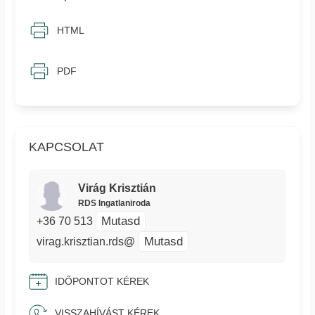
HTML
PDF
KAPCSOLAT
Virág Krisztián
RDS Ingatlaniroda
Mutasd
+36 70 513
Mutasd
virag.krisztian.rds@
IDŐPONTOT KÉREK
VISSZAHÍVÁST KÉREK