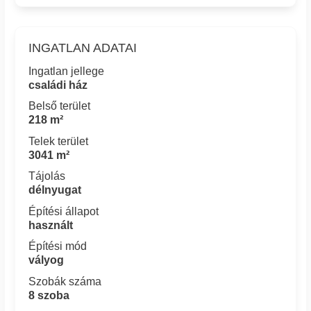
INGATLAN ADATAI
Ingatlan jellege
családi ház
Belső terület
218 m²
Telek terület
3041 m²
Tájolás
délnyugat
Építési állapot
használt
Építési mód
vályog
Szobák száma
8 szoba