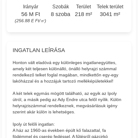
Irányár
Szobák
Terület
Telek terület
56 M Ft
8 szoba
218 m²
3041 m²
(256.88 E Ft/㎡)
INGATLAN LEÍRÁSA
Honton vált eladóvá egy különleges ingatlanegyüttes,
amely két teljesen különálló, önálló helyrajzi számmal
rendelkező telket foglal magában, mindkettőn egy-egy
lakóházzal és a hozzájuk tartozó melléképületekkel!
A két telek egymás mögött található, az egyik az Ipoly
útról, a másik pedig az Ady Endre utca felől nyílik. Külön
helyrajziszámmal rendelkeznek, megvásárlásuk igény
szerint akár külön is lehetséges.
Ipoly út felőli ingatlan:
A ház az 1960-as években épült kő falazattal, fa
födémmel és cserép fedéssel. A fűtésről gázcirkó