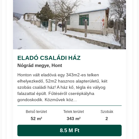
ELADÓ CSALÁDI HÁZ
Nógrád megye, Hont
Honton vált eladóvá egy 343m2-es telken
elhelyezkedő, 52m2 hasznos alapterületű, két
szobás családi ház! A ház kő, tégla és vályog
falazattal épült. Fűtéséről cserépkályha
gondoskodik. Közművek köz...
Belső terület
Telek terület
Szobák
52 m²
343 m²
2
8.5 M Ft