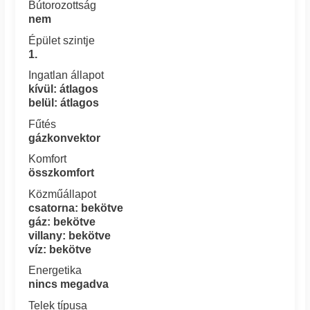
Bútorozottság
nem
Épület szintje
1.
Ingatlan állapot
kívül: átlagos
belül: átlagos
Fűtés
gázkonvektor
Komfort
összkomfort
Közműállapot
csatorna: bekötve
gáz: bekötve
villany: bekötve
víz: bekötve
Energetika
nincs megadva
Telek típusa