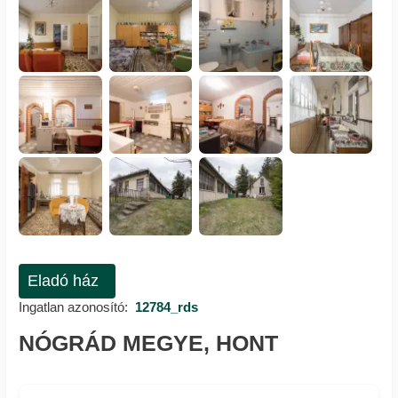
Eladó ház
Ingatlan azonosító:
12784_rds
NÓGRÁD MEGYE, HONT