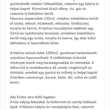
gondoskodik radiátor hőleadókkal, valamint egy kályha is
helyet kapott. Közművek közül villany, víz, gáz és
csatorna is bekötésre került.
Hasznos alapterülete 132m2, melyben kialakításra került
öt szoba, étkező, közlekedő, előszoba, fürdőszoba,
konyha és kamra. A házhoz hozzáépítve található egy
32m2-es nyárikonyha terasszal, amelyben kialakításra
került még egy szoba, konyha és kamra, így akár külön
lakhatásra is használható lehet.
A házhoz tartozó telek 1285m2, gondosan karbantartott,
sokrétűen hasznosítható. A zöldfelületet örökzöld
növények teszik még barátságosabbá és intimebbé. A
telken kút is rendelkezésre áll, amely megkönnyíti az
öntözést, emellett egy garázs és műhely is helyet kapott.
A kertben cseresznye, barack, körte, dió, szilva és szőlő
terem.
Ady Endre utca felőli ingatlan:
A ház vályog falazattal, fa födémmel és cserép fedéssel
épült. A fűtésért kályha és cserépkályha felel, valamint