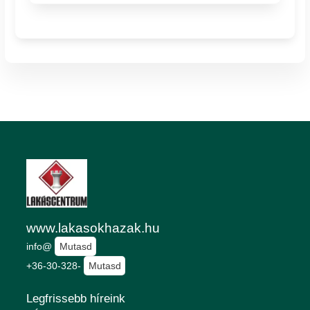
www.lakasokhazak.hu
info@
Mutasd
+36-30-328-
Mutasd
Legfrissebb híreink