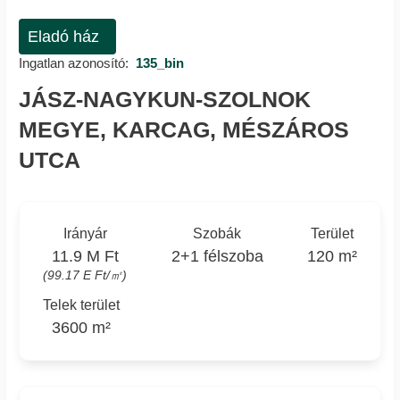
Eladó ház
Ingatlan azonosító:
135_bin
JÁSZ-NAGYKUN-SZOLNOK
MEGYE, KARCAG, MÉSZÁROS
UTCA
Irányár
Szobák
Terület
11.9 M Ft
2+1 félszoba
120 m²
(99.17 E Ft/㎡)
Telek terület
3600 m²