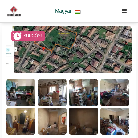
Magyar
SÜRGŐS!