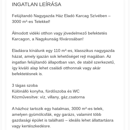
INGATLAN LEÍRÁSA
Felújítandó Nagygazda Ház Eladó Karcag Szívében –
3000 m²-es Telekkel!
Álmodott vidéki otthon vagy jövedelmező befektetés
Karcagon, a Nagykunság fővárosában!
Eladásra kínálunk egy 110 m²-es, klasszikus nagygazda
házat, amely igazán sok lehetőséget rejt magában. Az
ingatlan felújítandó állapotban van, de stabil szerkezetű,
így kiváló alap lehet családi otthonnak vagy akár
befektetésnek is.
3 tágas szoba
Különálló konyha, fürdőszoba és WC
Közművesítve: víz, villany, gáz,csatorna
A házhoz tartozik egy hatalmas, 3000 m²-es telek,
amelyen gyümölcsfák, egy garázs, valamint több
gazdasági épület is található – ideális lehet állattartásra
vagy kertészkedésre.