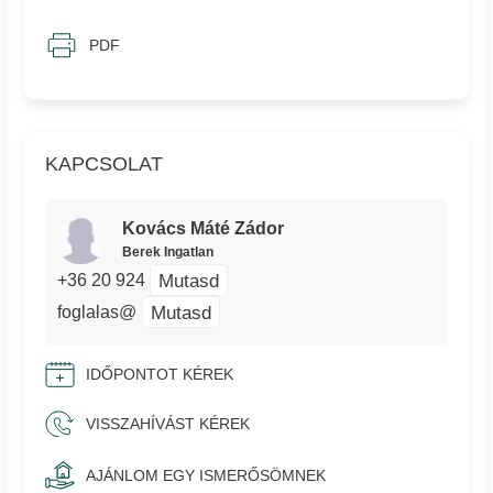
PDF
KAPCSOLAT
Kovács Máté Zádor
Berek Ingatlan
Mutasd
+36 20 924
Mutasd
foglalas@
IDŐPONTOT KÉREK
VISSZAHÍVÁST KÉREK
AJÁNLOM EGY ISMERŐSÖMNEK