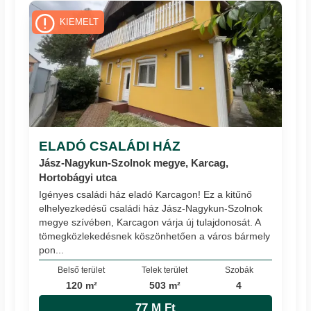
KIEMELT
ELADÓ CSALÁDI HÁZ
Jász-Nagykun-Szolnok megye, Karcag,
Hortobágyi utca
Igényes családi ház eladó Karcagon! Ez a kitűnő
elhelyezkedésű családi ház Jász-Nagykun-Szolnok
megye szívében, Karcagon várja új tulajdonosát. A
tömegközlekedésnek köszönhetően a város bármely
pon...
Belső terület
Telek terület
Szobák
120 m²
503 m²
4
77 M Ft