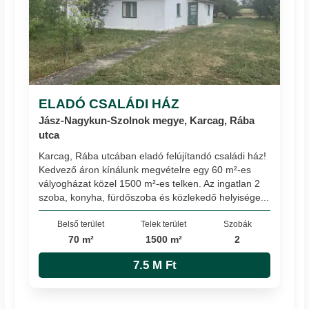
ELADÓ CSALÁDI HÁZ
Jász-Nagykun-Szolnok megye, Karcag, Rába
utca
Karcag, Rába utcában eladó felújítandó családi ház!
Kedvező áron kínálunk megvételre egy 60 m²-es
vályogházat közel 1500 m²-es telken. Az ingatlan 2
szoba, konyha, fürdőszoba és közlekedő helyisége...
Belső terület
Telek terület
Szobák
70 m²
1500 m²
2
7.5 M Ft