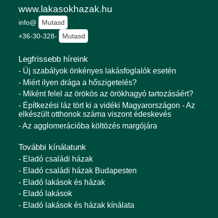
www.lakasokhazak.hu
info@
Mutasd
+36-30-328-
Mutasd
Legfrissebb híreink
- Új szabályok önkényes lakásfoglalók esetén
- Miért ilyen drága a hőszigetelés?
- Miként felel az örökös az örökhagyó tartozásáért?
- Építkezési láz tört ki a vidéki Magyarországon - Az
elkészült otthonok száma viszont édeskevés
- Az agglomerációba költözés margójára
További kínálatunk
- Eladó családi házak
- Eladó családi házak Budapesten
- Eladó lakások és házak
- Eladó lakások
- Eladó lakások és házak kínálata