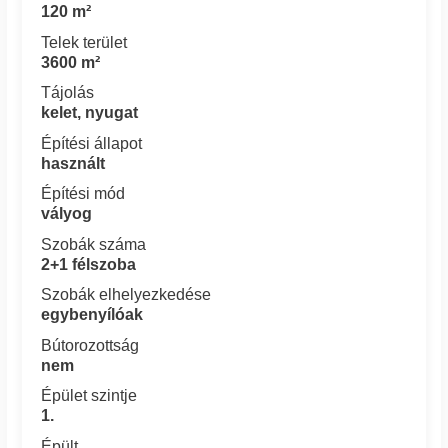
120 m²
Telek terület
3600 m²
Tájolás
kelet, nyugat
Építési állapot
használt
Építési mód
vályog
Szobák száma
2+1 félszoba
Szobák elhelyezkedése
egybenyílóak
Bútorozottság
nem
Épület szintje
1.
Épült