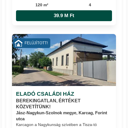
120 m²
4
39.9 M Ft
FELÚJÍTOTT!
ELADÓ CSALÁDI HÁZ
BEREKINGATLAN, ÉRTÉKET
KÖZVETÍTÜNK!
Jász-Nagykun-Szolnok megye, Karcag, Forint
utca
Karcagon a Nagykunság szívében a Tisza-tó