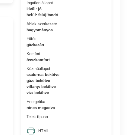
Ingatlan állapot
kívül: jó
belül: felújítandó
Ablak szerkezete
hagyományos
Fűtés
gázkazán
Komfort
összkomfort
Közműállapot
csatorna: bekötve
gáz: bekötve
villany: bekötve
víz: bekötve
Energetika
nincs megadva
Telek típusa
HTML