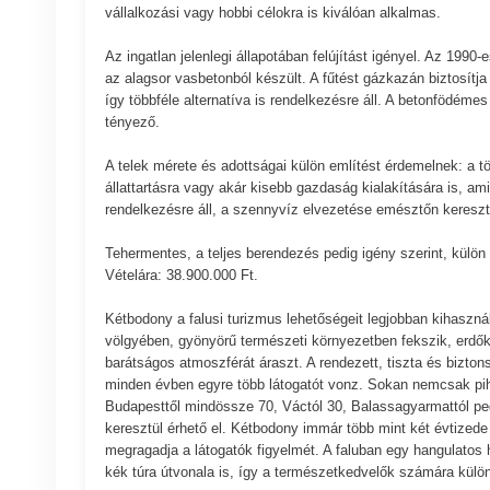
vállalkozási vagy hobbi célokra is kiválóan alkalmas.
Az ingatlan jelenlegi állapotában felújítást igényel. Az 1990
az alagsor vasbetonból készült. A fűtést gázkazán biztosítja
így többféle alternatíva is rendelkezésre áll. A betonfödémes
tényező.
A telek mérete és adottságai külön említést érdemelnek: a 
állattartásra vagy akár kisebb gazdaság kialakítására is, ami
rendelkezésre áll, a szennyvíz elvezetése emésztőn kereszt
Tehermentes, a teljes berendezés pedig igény szerint, külö
Vételára: 38.900.000 Ft.
Kétbodony a falusi turizmus lehetőségeit legjobban kihaszn
völgyében, gyönyörű természeti környezetben fekszik, erdőkke
barátságos atmoszférát áraszt. A rendezett, tiszta és bizto
minden évben egyre több látogatót vonz. Sokan nemcsak pihe
Budapesttől mindössze 70, Váctól 30, Balassagyarmattól ped
keresztül érhető el. Kétbodony immár több mint két évtize
megragadja a látogatók figyelmét. A faluban egy hangulatos hor
kék túra útvonala is, így a természetkedvelők számára külön