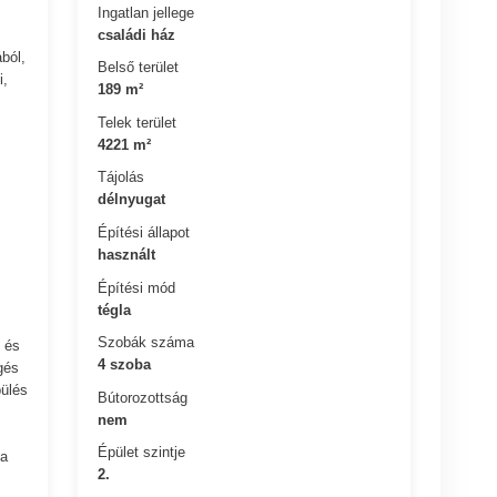
Ingatlan jellege
családi ház
ból,
Belső terület
i,
189 m²
Telek terület
4221 m²
Tájolás
délnyugat
Építési állapot
használt
Építési mód
tégla
Szobák száma
n és
4 szoba
gés
pülés
Bútorozottság
nem
Épület szintje
 a
2.