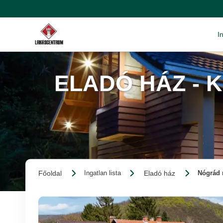
I
ELADÓ HÁZ -
Főoldal
Eladó ház
Ingatlan lista
Nógrád 