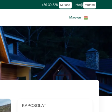
+36-30-328-
info@
Mutasd
Mutasd
Magyar
KAPCSOLAT