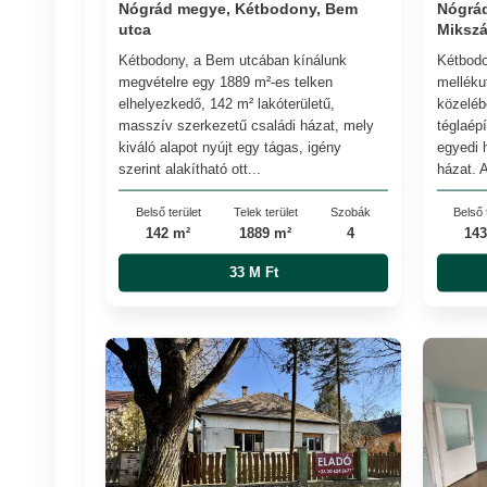
Nógrád megye, Kétbodony, Bem
Nógrá
utca
Mikszá
Kétbodony, a Bem utcában kínálunk
Kétbodo
megvételre egy 1889 m²-es telken
melléku
elhelyezkedő, 142 m² lakóterületű,
közeléb
masszív szerkezetű családi házat, mely
téglaépí
kiváló alapot nyújt egy tágas, igény
egyedi 
szerint alakítható ott...
házat. A
Belső terület
Telek terület
Szobák
Belső 
142 m²
1889 m²
4
143
33 M Ft