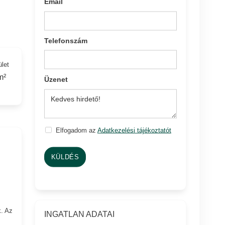
Email
Telefonszám
ület
m²
Üzenet
Elfogadom az
Adatkezelési tájékoztatót
KÜLDÉS
k. Az
INGATLAN ADATAI