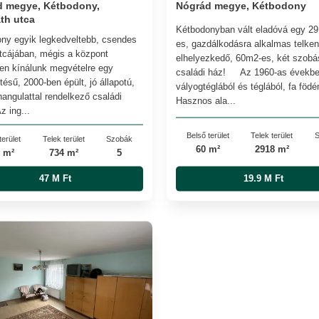
d megye, Kétbodony,
Nógrád megye, Kétbodony
th utca
Kétbodonyban vált eladóvá egy 2
ny egyik legkedveltebb, csendes
es, gazdálkodásra alkalmas telken
tcájában, mégis a központ
elhelyezkedő, 60m2-es, két szobá
en kínálunk megvételre egy
családi ház! Az 1960-as évekbe
tésű, 2000-ben épült, jó állapotú,
vályogtéglából és téglából, fa föd
hangulattal rendelkező családi
Hasznos ala...
z ing...
Belső terület
Telek terület
S
terület
Telek terület
Szobák
60 m²
2918 m²
 m²
734 m²
5
47 M Ft
19.9 M Ft