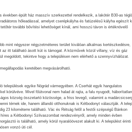
-es években épült ház masszív szerkezettel rendelkezik, a lakótér B30-as téglá
 radiátoros hőleadással, amelyet cserépkályha és fatüzelésű kályha egészít k
 tetőtér további bővítési lehetőséget kínál, ami hosszú távon is értéknövelő
több mint négyezer négyzetméteres terület kiválóan alkalmas kertészkedésre,
t az itt található ásott kút is támogat. A közművek közül villany, víz és gáz
ül megoldott, tekintve hogy a településen nem elérhető a szennyvízhálózat.
n megállapodás keretében megvásárolható.
áló települések egyike Nógrád vármegyében. A Cserhát egyik hangulatos
l körülvéve. Mivel főútvonal nem halad át rajta, a falu nyugodt, háborítatla
nságos község összetartó közössége, a friss levegő, valamint a madárcsicser
nni térnek ide, hanem állandó otthonuknak is Kétbodonyt választják. A tele
ig 23 kilométerre található. Vác és Rétság felől a festői szépségű Bánkon
de híres a Kétbodonyi Szilvaszombat rendezvényről, amely minden évben
gásztó is található, amely körül nyaralóövezet alakult ki. A települést érinti
ösen vonzó úti cél.