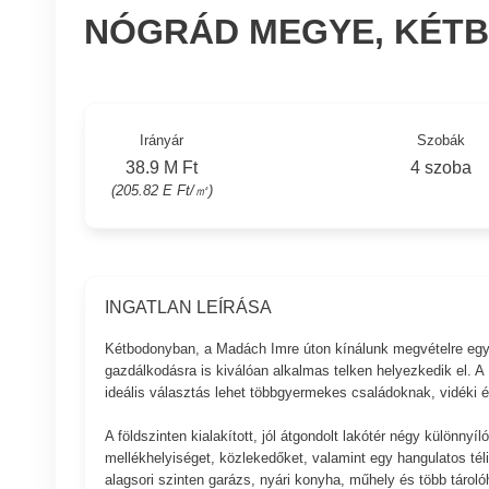
NÓGRÁD MEGYE, KÉTB
Irányár
Szobák
38.9 M Ft
4 szoba
(205.82 E Ft/㎡)
INGATLAN LEÍRÁSA
Kétbodonyban, a Madách Imre úton kínálunk megvételre egy 
gazdálkodásra is kiválóan alkalmas telken helyezkedik el. A 1
ideális választás lehet többgyermekes családoknak, vidéki 
A földszinten kialakított, jól átgondolt lakótér négy különny
mellékhelyiséget, közlekedőket, valamint egy hangulatos tél
alagsori szinten garázs, nyári konyha, műhely és több tároló