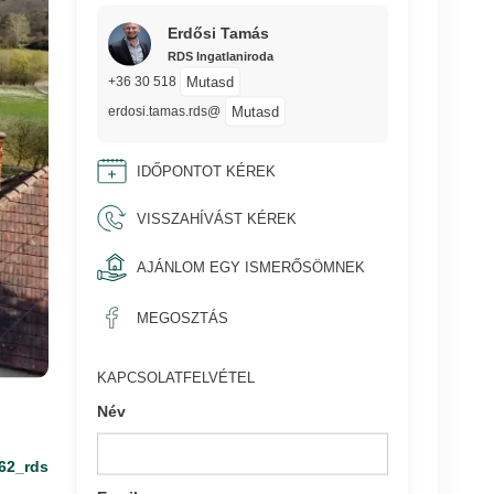
Erdősi Tamás
RDS Ingatlaniroda
Mutasd
+36 30 518
Mutasd
erdosi.tamas.rds@
IDŐPONTOT KÉREK
VISSZAHÍVÁST KÉREK
AJÁNLOM EGY ISMERŐSÖMNEK
MEGOSZTÁS
KAPCSOLATFELVÉTEL
Név
62_rds