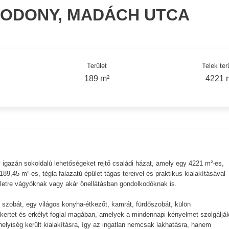
ODONY, MADÁCH UTCA
Terület
Telek ter
189 m²
4221 
igazán sokoldalú lehetőségeket rejtő családi házat, amely egy 4221 m²-es,
89,45 m²-es, tégla falazatú épület tágas tereivel és praktikus kialakításával
életre vágyóknak vagy akár önellátásban gondolkodóknak is.
íló szobát, egy világos konyha-étkezőt, kamrát, fürdőszobát, külön
ikertet és erkélyt foglal magában, amelyek a mindennapi kényelmet szolgáljá
helyiség került kialakításra, így az ingatlan nemcsak lakhatásra, hanem