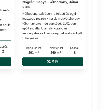
Nógrád megye, Kétbodony, Jókai
utca
918m2-
Kétbodony szívében, a település egyik
legszebb részén kínálok megvételre egy
s
több funkciós, téglaépítésű, 2001-ben
n épült
épült ingatlant, amely korábban
émmel.
vendéglátó- és közösségi célokat szolgált.
Elhelyezke...
zobák
Belső terület
Telek terület
Szobák
2
201 m²
360 m²
8
52 M Ft