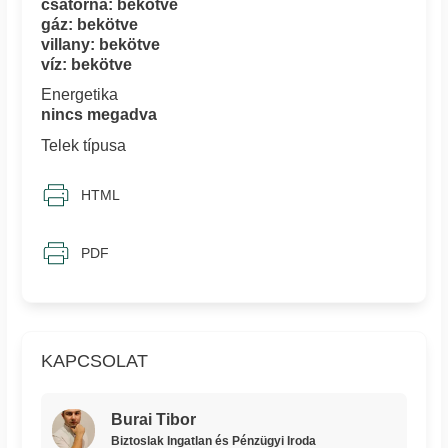
csatorna: bekötve
gáz: bekötve
villany: bekötve
víz: bekötve
Energetika
nincs megadva
Telek típusa
HTML
PDF
KAPCSOLAT
Burai Tibor
Biztoslak Ingatlan és Pénzügyi Iroda