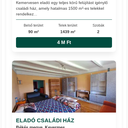
Kemervesen eladó egy teljes körű felújítást igénylő
családi ház, amely hatalmas 1500 m²-es telekkel
rendelkez...
Belső terület
Telek terület
Szobák
90 m²
1439 m²
2
4 M Ft
ELADÓ CSALÁDI HÁZ
Békés megye, Kevermes