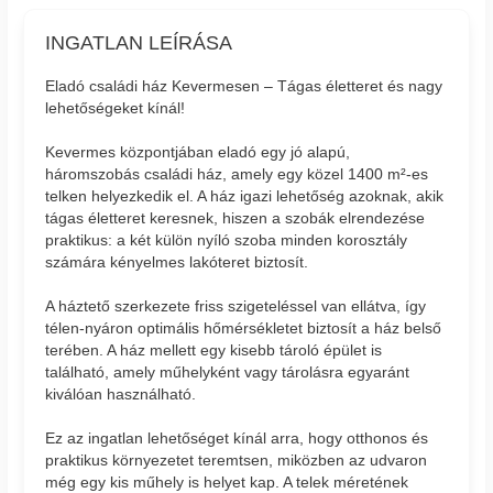
INGATLAN LEÍRÁSA
Eladó családi ház Kevermesen – Tágas életteret és nagy
lehetőségeket kínál!
Kevermes központjában eladó egy jó alapú,
háromszobás családi ház, amely egy közel 1400 m²-es
telken helyezkedik el. A ház igazi lehetőség azoknak, akik
tágas életteret keresnek, hiszen a szobák elrendezése
praktikus: a két külön nyíló szoba minden korosztály
számára kényelmes lakóteret biztosít.
A háztető szerkezete friss szigeteléssel van ellátva, így
télen-nyáron optimális hőmérsékletet biztosít a ház belső
terében. A ház mellett egy kisebb tároló épület is
található, amely műhelyként vagy tárolásra egyaránt
kiválóan használható.
Ez az ingatlan lehetőséget kínál arra, hogy otthonos és
praktikus környezetet teremtsen, miközben az udvaron
még egy kis műhely is helyet kap. A telek méretének