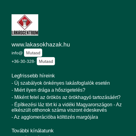
www.lakasokhazak.hu
info@
Mutasd
+36-30-328-
Mutasd
Legfrissebb híreink
- Új szabályok önkényes lakásfoglalók esetén
- Miért ilyen drága a hőszigetelés?
- Miként felel az örökös az örökhagyó tartozásáért?
- Építkezési láz tört ki a vidéki Magyarországon - Az
elkészült otthonok száma viszont édeskevés
- Az agglomerációba költözés margójára
További kínálatunk