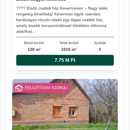
???? Eladó családi ház Kevermesen – Nagy telek,
rengeteg lehetőség! Kevermes egyik csendes,
barátságos részén eladó egy tágas családi ház,
amely kisebb korszerűsítéssel tökéletes otthonná
alakíthat...
Belső terület
Telek terület
Szobák
120 m²
2816 m²
2
7.75 M Ft
FELÚJÍTÁSRA SZORUL!