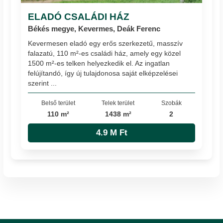
ELADÓ CSALÁDI HÁZ
Békés megye, Kevermes, Deák Ferenc
Kevermesen eladó egy erős szerkezetű, masszív
falazatú, 110 m²-es családi ház, amely egy közel
1500 m²-es telken helyezkedik el. Az ingatlan
felújítandó, így új tulajdonosa saját elképzelései
szerint ...
Belső terület
Telek terület
Szobák
110 m²
1438 m²
2
4.9 M Ft