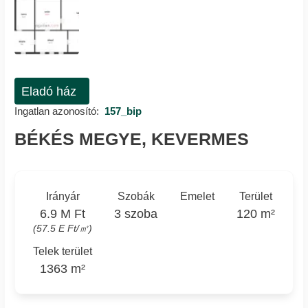
Eladó ház
Ingatlan azonosító:
157_bip
BÉKÉS MEGYE, KEVERMES
Irányár
Szobák
Emelet
Terület
6.9 M Ft
3 szoba
120 m²
(57.5 E Ft/㎡)
Telek terület
1363 m²