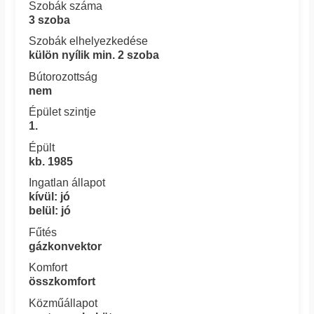
Szobák száma
3 szoba
Szobák elhelyezkedése
külön nyílik min. 2 szoba
Bútorozottság
nem
Épület szintje
1.
Épült
kb. 1985
Ingatlan állapot
kívül: jó
belül: jó
Fűtés
gázkonvektor
Komfort
összkomfort
Közműállapot