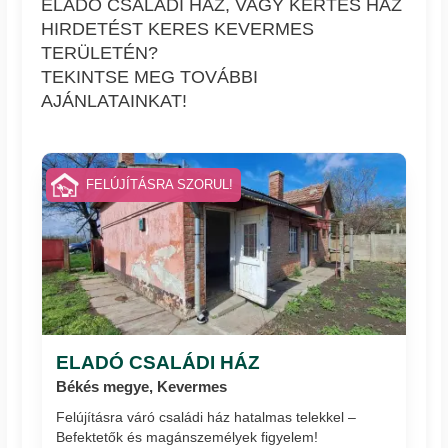
ELADÓ CSALÁDI HÁZ, VAGY KERTES HÁZ
HIRDETÉST KERES KEVERMES
TERÜLETÉN?
TEKINTSE MEG TOVÁBBI
AJÁNLATAINKAT!
FELÚJÍTÁSRA SZORUL!
ELADÓ CSALÁDI HÁZ
Békés megye, Kevermes
Felújításra váró családi ház hatalmas telekkel –
Befektetők és magánszemélyek figyelem!