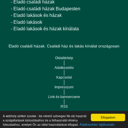
- Eladó családi házak
- Eladó családi házak Budapesten
- Eladó lakások és házak
- Eladó lakások
- Eladó lakások és házak kínálata
Eladó családi házak. Családi ház és lakás kínálat országosan
Oldaltérkép
Adatkezelés
Kapcsolat
Impresszum
Link és bannercsere
RSS
A webhely sütiket (cookie - kis méretű szöveges file-ok) használ
Elfogadom
Vár-Köz Kft. - Ingatlan nyilvántartó, ügyviteli és
a szolgáltatások biztosításához és a felhasználói élmény
Copyright © 2021.
Adatkezelési tájékoztató
fokozásához, amelyet Ön az oldal használatával elfogad.
adminisztrációs szoftver