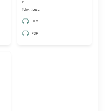
I:
Telek típusa
HTML
PDF