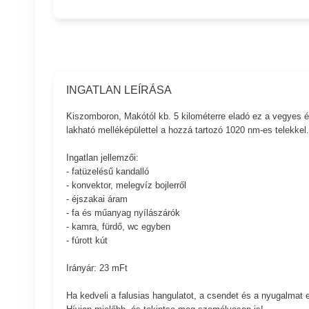
INGATLAN LEÍRÁSA
Kiszomboron, Makótól kb. 5 kilométerre eladó ez a vegyes é
lakható melléképülettel a hozzá tartozó 1020 nm-es telekkel.
Ingatlan jellemzői:
- fatüzelésű kandalló
- konvektor, melegvíz bojlerről
- éjszakai áram
- fa és műanyag nyílászárók
- kamra, fürdő, wc egyben
- fúrott kút
Irányár: 23 mFt
Ha kedveli a falusias hangulatot, a csendet és a nyugalmat ez
Hívjon mielőbb, és tekintse meg személyesen is!