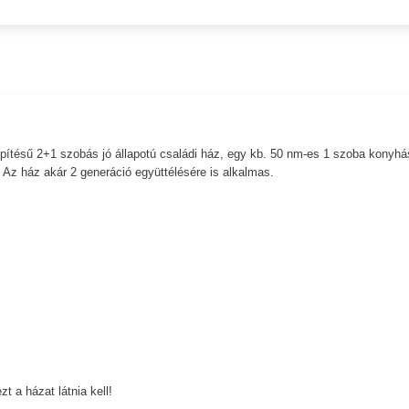
pítésű 2+1 szobás jó állapotú családi ház, egy kb. 50 nm-es 1 szoba konyhá
 Az ház akár 2 generáció együttélésére is alkalmas.
t a házat látnia kell!