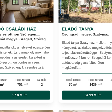
Ó CSALÁDI HÁZ
ELADÓ TANYA
eres otthon Szőregen....
Csongrád megye, Szatymaz
ád megye, Szeged, Szőreg
Eladó tanya Szatymaz mellett - n
ingatlanok, amelyeket egyszerűen
környezet, aszfaltos megközelítés
űsítenek. És vannak olyanok, ahol
teljes alápincézettséggel! Szatyma
megőrizni az eredeti karaktert is.
mindössze 4 km-re, Szegedtől kb.
őregi otthon pontosan ilyen.
autóútra végig aszfaltos úton
n, Szőreg egyik csendes zsá...
megközelít...
terület
Telek terület
Szobák
Belső terület
Telek terület
S
 m²
751 m²
2
70 m²
1439 m²
97.8 M Ft
34.99 M Ft