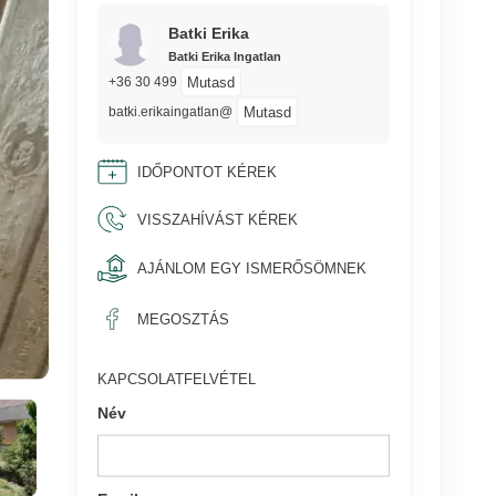
Batki Erika
Batki Erika Ingatlan
Mutasd
+36 30 499
Mutasd
batki.erikaingatlan@
IDŐPONTOT KÉREK
VISSZAHÍVÁST KÉREK
AJÁNLOM EGY ISMERŐSÖMNEK
MEGOSZTÁS
KAPCSOLATFELVÉTEL
Név