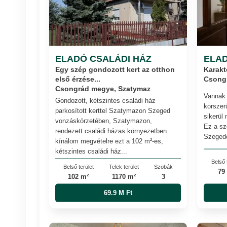
ELADÓ CSALÁDI HÁZ
ELAD
Egy szép gondozott kert az otthon
Karakt
első érzése...
Csongr
Csongrád megye, Szatymaz
Vannak 
Gondozott, kétszintes családi ház
korszer
parkosított kerttel Szatymazon Szeged
sikerül 
vonzáskörzetében, Szatymazon,
Ez a sz
rendezett családi házas környezetben
Szegede
kínálom megvételre ezt a 102 m²-es,
kétszintes családi ház...
Belső 
Belső terület
Telek terület
Szobák
79
102 m²
1170 m²
3
69.9 M Ft