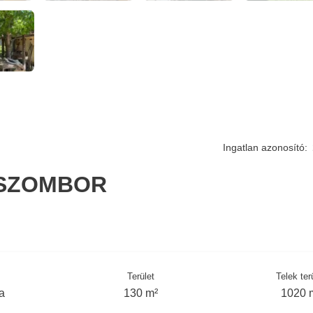
Ingatlan azonosító:
ISZOMBOR
Terület
Telek ter
a
130 m²
1020 