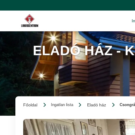
I
ELADÓ HÁZ - 
Főoldal
Eladó ház
Ingatlan lista
Csongrá