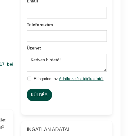
Email
Telefonszám
Üzenet
17_bei
Elfogadom az
Adatkezelési tájékoztatót
KÜLDÉS
ület
m²
INGATLAN ADATAI