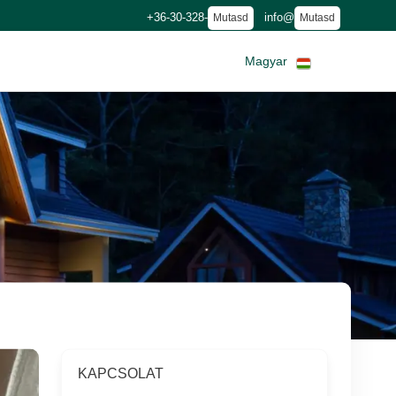
+36-30-328-
info@
Mutasd
Mutasd
Magyar
KAPCSOLAT