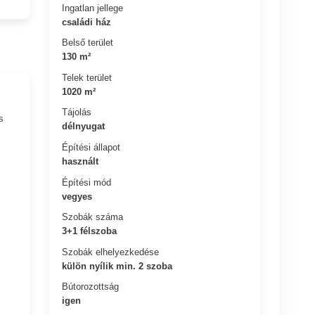
Ingatlan jellege
családi ház
Belső terület
130 m²
Telek terület
1020 m²
Tájolás
s
délnyugat
Építési állapot
használt
Építési mód
vegyes
Szobák száma
3+1 félszoba
Szobák elhelyezkedése
külön nyílik min. 2 szoba
Bútorozottság
igen