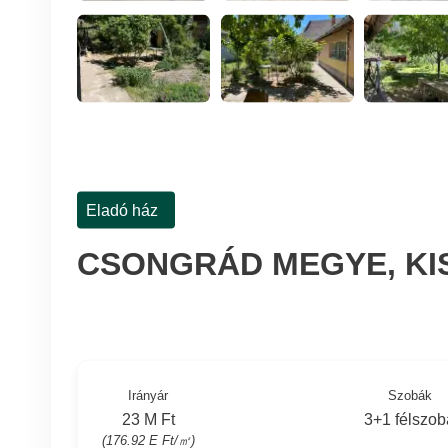
Eladó ház
CSONGRÁD MEGYE, K
Irányár
Szobák
23 M Ft
3+1 félszob
(176.92 E Ft/㎡)