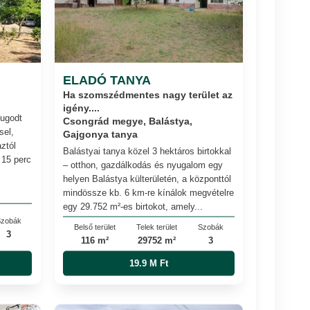
ELADÓ TANYA
Ha szomszédmentes nagy terület az
igény....
yugodt
Csongrád megye, Balástya,
sel,
Gajgonya tanya
ztól
Balástyai tanya közel 3 hektáros birtokkal
 15 perc
– otthon, gazdálkodás és nyugalom egy
helyen Balástya külterületén, a központtól
mindössze kb. 6 km-re kínálok megvételre
egy 29.752 m²-es birtokot, amely...
zobák
Belső terület
Telek terület
Szobák
3
116 m²
29752 m²
3
19.9 M Ft