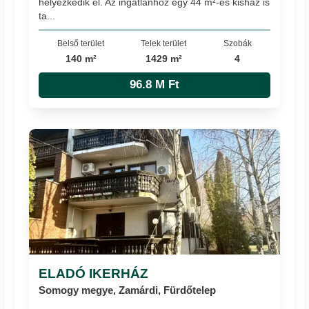
helyezkedik el. Az ingatlanhoz egy 44 m²-es kisház is
ta...
Belső terület
Telek terület
Szobák
140 m²
1429 m²
4
96.8 M Ft
ELADÓ IKERHÁZ
Somogy megye, Zamárdi, Fürdőtelep