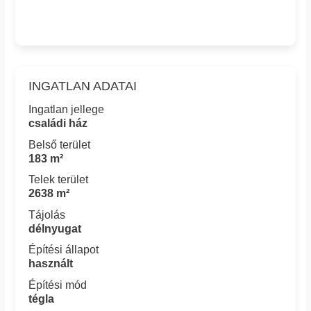
INGATLAN ADATAI
Ingatlan jellege
családi ház
Belső terület
183 m²
Telek terület
2638 m²
Tájolás
délnyugat
Építési állapot
használt
Építési mód
tégla