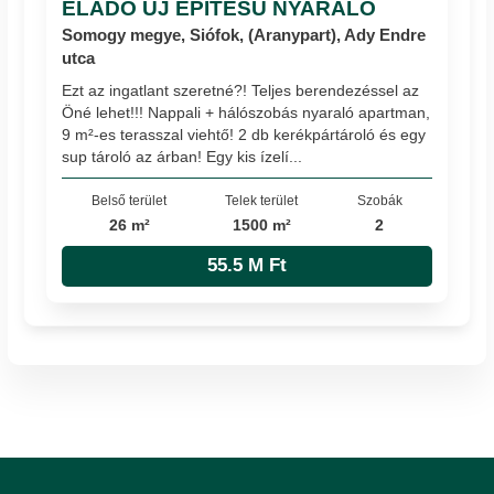
ELADÓ ÚJ ÉPÍTÉSŰ NYARALÓ
Somogy megye, Siófok, (Aranypart), Ady Endre
utca
Ezt az ingatlant szeretné?! Teljes berendezéssel az
Öné lehet!!! Nappali + hálószobás nyaraló apartman,
9 m²-es terasszal viehtő! 2 db kerékpártároló és egy
sup tároló az árban! Egy kis ízelí...
Belső terület
Telek terület
Szobák
26 m²
1500 m²
2
55.5 M Ft