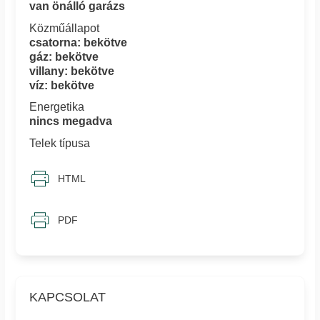
van önálló garázs
Közműállapot
csatorna: bekötve
gáz: bekötve
villany: bekötve
víz: bekötve
Energetika
nincs megadva
Telek típusa
HTML
PDF
KAPCSOLAT