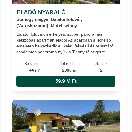
ELADÓ NYARALÓ
Somogy megye, Balatonföldvár,
(Városközpont), Motel sétány
Balatonföldváron erkélyes, szuper panorámás,
kétszobás apartman eladó! Az apartman a legfelső
emeleten helyezkedik el, keleti fekvésű és teraszáról
csodálatos panoráma nyílik a Tihany-félszigetre. ...
Belső terület
Telek terület
Szobák
44 m²
2000 m²
2
59.9 M Ft