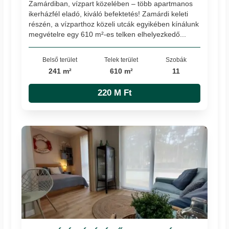
Zamárdiban, vízpart közelében – több apartmanos
ikerházfél eladó, kiváló befektetés! Zamárdi keleti
részén, a vízparthoz közeli utcák egyikében kínálunk
megvételre egy 610 m²-es telken elhelyezkedő...
Belső terület
Telek terület
Szobák
241 m²
610 m²
11
220 M Ft