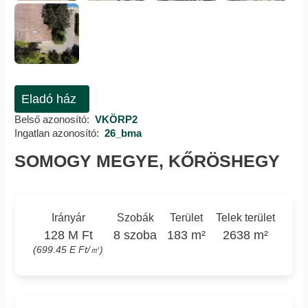
Eladó ház
Belső azonosító:
VKÖRP2
Ingatlan azonosító:
26_bma
SOMOGY MEGYE, KŐRÖSHEGY
Irányár
Szobák
Terület
Telek terület
128 M Ft
8 szoba
183 m²
2638 m²
(699.45 E Ft/㎡)