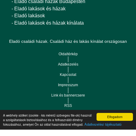
- Eladó családi házak Budapesten
- Eladó lakások és házak
- Eladó lakások
- Eladó lakások és házak kínálata
Eladó családi házak. Családi ház és lakás kínálat országosan
Oldaltérkép
Adatkezelés
Kapcsolat
Impresszum
Link és bannercsere
RSS
A webhely sütiket (cookie - kis méretű szöveges file-ok) használ
Elfogadom
Vár-Köz Kft. - Ingatlan nyilvántartó, ügyviteli és
a szolgáltatások biztosításához és a felhasználói élmény
Copyright © 2021.
Adatkezelési tájékoztató
fokozásához, amelyet Ön az oldal használatával elfogad.
adminisztrációs szoftver