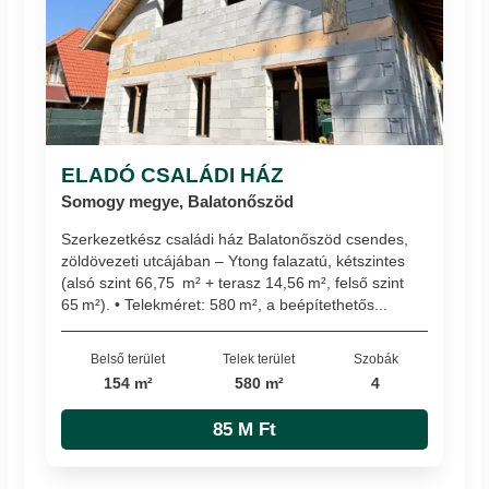
ELADÓ CSALÁDI HÁZ
Somogy megye, Balatonőszöd
Szerkezetkész családi ház Balatonőszöd csendes,
zöldövezeti utcájában – Ytong falazatú, kétszintes
(alsó szint 66,75 m² + terasz 14,56 m², felső szint
65 m²). • Telekméret: 580 m², a beépítethetős...
Belső terület
Telek terület
Szobák
154 m²
580 m²
4
85 M Ft