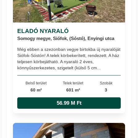
ELADÓ NYARALÓ
Somogy megye, Siófok, (Sóstó), Enyingi utca
Még ebben a szezonban vegye birtokba új nyaralóját
Siófok-Sóstón! A telek körbekerített, rendezett. A ház
teljesen körbejátható. A nyaraló 2 éves,
könnyűszerkezetes, szigetelt (külső 5 cm...
Belső terület
Telek terület
Szobák
60 m²
601 m²
3
56.99 M Ft