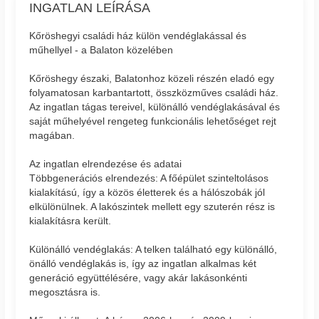
INGATLAN LEÍRÁSA
Kőröshegyi családi ház külön vendéglakással és
műhellyel - a Balaton közelében
Kőröshegy északi, Balatonhoz közeli részén eladó egy
folyamatosan karbantartott, összközműves családi ház.
Az ingatlan tágas tereivel, különálló vendéglakásával és
saját műhelyével rengeteg funkcionális lehetőséget rejt
magában.
Az ingatlan elrendezése és adatai
Többgenerációs elrendezés: A főépület szinteltolásos
kialakítású, így a közös életterek és a hálószobák jól
elkülönülnek. A lakószintek mellett egy szuterén rész is
kialakításra került.
Különálló vendéglakás: A telken található egy különálló,
önálló vendéglakás is, így az ingatlan alkalmas két
generáció együttélésére, vagy akár lakásonkénti
megosztásra is.