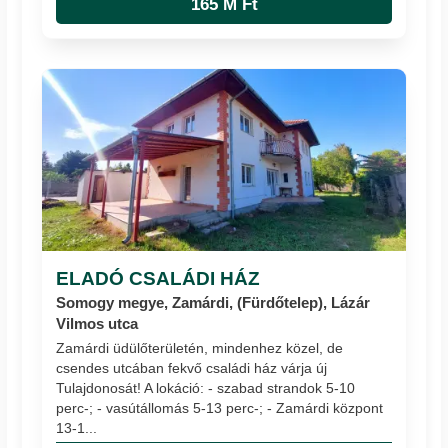
165 M Ft
ELADÓ CSALÁDI HÁZ
Somogy megye, Zamárdi, (Fürdőtelep), Lázár
Vilmos utca
Zamárdi üdülőterületén, mindenhez közel, de
csendes utcában fekvő családi ház várja új
Tulajdonosát! A lokáció: - szabad strandok 5-10
perc-; - vasútállomás 5-13 perc-; - Zamárdi központ
13-1...