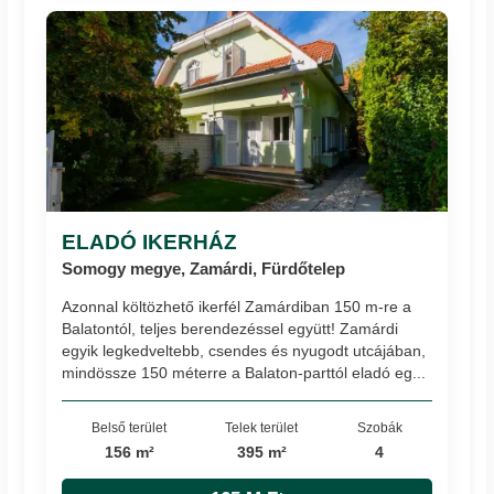
ELADÓ IKERHÁZ
Somogy megye, Zamárdi, Fürdőtelep
Azonnal költözhető ikerfél Zamárdiban 150 m-re a
Balatontól, teljes berendezéssel együtt! Zamárdi
egyik legkedveltebb, csendes és nyugodt utcájában,
mindössze 150 méterre a Balaton-parttól eladó eg...
Belső terület
Telek terület
Szobák
156 m²
395 m²
4