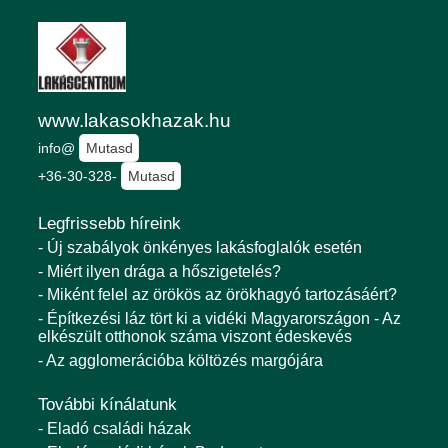
www.lakasokhazak.hu
info@
Mutasd
+36-30-328-
Mutasd
Legfrissebb híreink
- Új szabályok önkényes lakásfoglalók esetén
- Miért ilyen drága a hőszigetelés?
- Miként felel az örökös az örökhagyó tartozásáért?
- Építkezési láz tört ki a vidéki Magyarországon - Az
elkészült otthonok száma viszont édeskevés
- Az agglomerációba költözés margójára
További kínálatunk
- Eladó családi házak