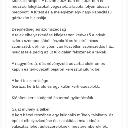
Műszaki állapot: A házon 2006-ban és 2009-ben is
műszaki felújításokat végeztek, állapota folyamatosan
megóvott. A fűtést és a melegvizet egy nagy kapacitású
gázkazán biztosítja.
Beépítettség és szomszédság
A telek elhelyezkedése kifejezetten kedvező a privát
szféra szempontjából: északról és keletről nincs
szomszéd, déli irányban van közvetlen szomszédos ház,
nyugat felé pedig az út túloldalán fekszenek a telkek.
A nagyméretű, dús növényzetű udvarba elektromos
kapun és térkövezett bejárón keresztül jutunk be.
A kert felszereltsége:
Garázs, kerti tároló és egy külön kerti vizesblokk.
Kiépített kerti sütögető és termő gyümölcsfák.
Saját műhely a telken
A kert hátsó részében egy különálló műhely található. Az
épület elhelyezkedése és kialakítása miatt ideális
választás lehet autószerelőknek, mesterembereknek,