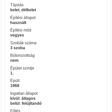
Tájolás
kelet, délkelet
Építési állapot
használt
Építési mód
vegyes
Szobák száma
3 szoba
Bútorozottság
nem
Épület szintje
1.
Épült
1968
Ingatlan állapot
kívül: átlagos
belül: felújítandó
Fűtés