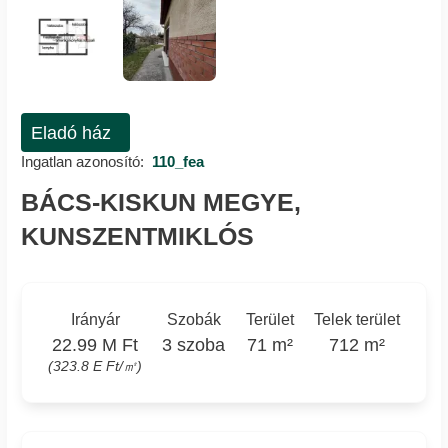
Eladó ház
Ingatlan azonosító:
110_fea
BÁCS-KISKUN MEGYE,
KUNSZENTMIKLÓS
Irányár
Szobák
Terület
Telek terület
22.99 M Ft
3 szoba
71 m²
712 m²
(323.8 E Ft/㎡)