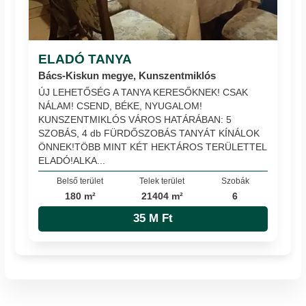
ELADÓ TANYA
Bács-Kiskun megye, Kunszentmiklós
ÚJ LEHETŐSÉG A TANYA KERESŐKNEK! CSAK
NÁLAM! CSEND, BÉKE, NYUGALOM!
KUNSZENTMIKLÓS VÁROS HATÁRÁBAN: 5
SZOBÁS, 4 db FÜRDŐSZOBÁS TANYÁT KÍNÁLOK
ÖNNEK!TÖBB MINT KÉT HEKTÁROS TERÜLETTEL
ELADÓ!ALKA...
Belső terület
Telek terület
Szobák
180 m²
21404 m²
6
35 M Ft