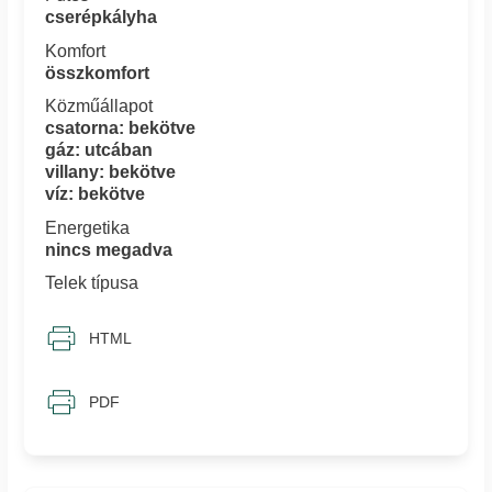
cserépkályha
Komfort
összkomfort
Közműállapot
csatorna: bekötve
gáz: utcában
villany: bekötve
víz: bekötve
Energetika
nincs megadva
Telek típusa
HTML
PDF