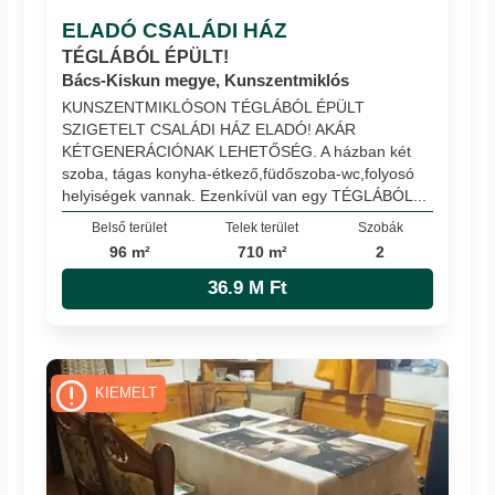
ELADÓ CSALÁDI HÁZ
TÉGLÁBÓL ÉPÜLT!
Bács-Kiskun megye, Kunszentmiklós
KUNSZENTMIKLÓSON TÉGLÁBÓL ÉPÜLT
SZIGETELT CSALÁDI HÁZ ELADÓ! AKÁR
KÉTGENERÁCIÓNAK LEHETŐSÉG. A házban két
szoba, tágas konyha-étkező,füdőszoba-wc,folyosó
helyiségek vannak. Ezenkívül van egy TÉGLÁBÓL...
Belső terület
Telek terület
Szobák
96 m²
710 m²
2
36.9 M Ft
KIEMELT