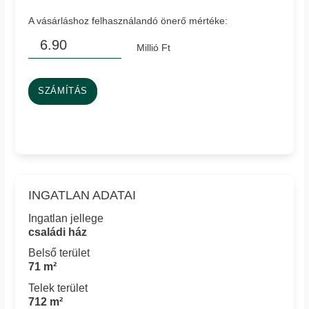
A vásárláshoz felhasználandó önerő mértéke:
Millió Ft
SZÁMÍTÁS
INGATLAN ADATAI
Ingatlan jellege
családi ház
Belső terület
71 m²
Telek terület
712 m²