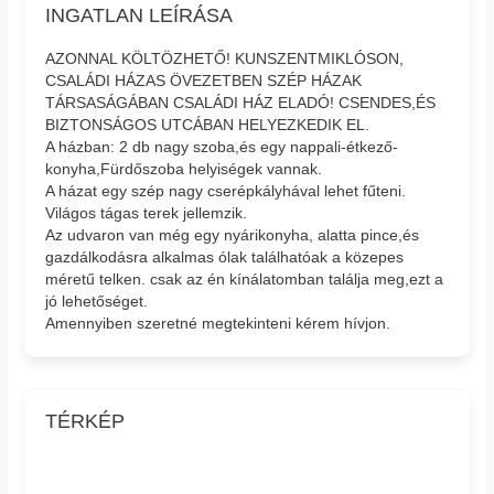
INGATLAN LEÍRÁSA
AZONNAL KÖLTÖZHETŐ! KUNSZENTMIKLÓSON,
CSALÁDI HÁZAS ÖVEZETBEN SZÉP HÁZAK
TÁRSASÁGÁBAN CSALÁDI HÁZ ELADÓ! CSENDES,ÉS
BIZTONSÁGOS UTCÁBAN HELYEZKEDIK EL.
A házban: 2 db nagy szoba,és egy nappali-étkező-
konyha,Fürdőszoba helyiségek vannak.
A házat egy szép nagy cserépkályhával lehet fűteni.
Világos tágas terek jellemzik.
Az udvaron van még egy nyárikonyha, alatta pince,és
gazdálkodásra alkalmas ólak találhatóak a közepes
méretű telken. csak az én kínálatomban találja meg,ezt a
jó lehetőséget.
Amennyiben szeretné megtekinteni kérem hívjon.
TÉRKÉP