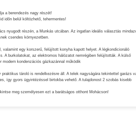
lja a berendezés nagy részét!
d időn belül költözhető, tehermentes!
hács nyugodt részén, a Munkás utcában. Az ingatlan ideális választás mindaz
esnek csendes környezetben.
alamint egy korszerű, felújított konyha kapott helyet. A légkondicionáló
. A burkolatokat, az elektromos hálózatot nemrégiben felújították. A külső
dszer modern kondenzációs gázkazánnal működik
raktikus tároló is rendelkezésre áll. A telek nagyságára tekintettel garázs 
es, így gyors ügyintézéssel birtokba vehető. A tulajdonost 2 szobás kisebb
tekintse meg személyesen ezt a barátságos otthont Mohácson!