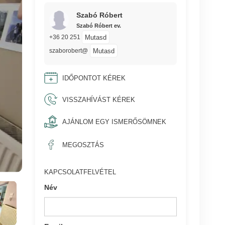
Szabó Róbert
Szabó Róbert ev.
Mutasd
+36 20 251
Mutasd
szaborobert@
IDŐPONTOT KÉREK
VISSZAHÍVÁST KÉREK
AJÁNLOM EGY ISMERŐSÖMNEK
MEGOSZTÁS
KAPCSOLATFELVÉTEL
Név