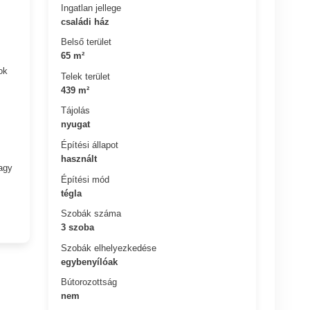
Ingatlan jellege
családi ház
Belső terület
65 m²
ok
Telek terület
439 m²
Tájolás
nyugat
Építési állapot
használt
vagy
Építési mód
tégla
Szobák száma
3 szoba
Szobák elhelyezkedése
egybenyílóak
Bútorozottság
nem