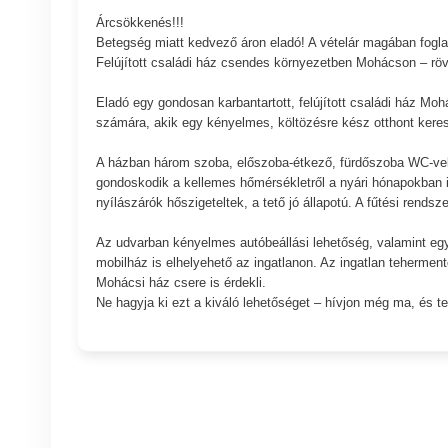
Árcsökkenés!!!
Betegség miatt kedvező áron eladó! A vételár magában fogla
Felújított családi ház csendes környezetben Mohácson – rövi
Eladó egy gondosan karbantartott, felújított családi ház Mo
számára, akik egy kényelmes, költözésre kész otthont ker
A házban három szoba, előszoba-étkező, fürdőszoba WC-vel, v
gondoskodik a kellemes hőmérsékletről a nyári hónapokban is
nyílászárók hőszigeteltek, a tető jó állapotú. A fűtési ren
Az udvarban kényelmes autóbeállási lehetőség, valamint egy p
mobilház is elhelyehető az ingatlanon. Az ingatlan teherment
Mohácsi ház csere is érdekli.
Ne hagyja ki ezt a kiváló lehetőséget – hívjon még ma, és 