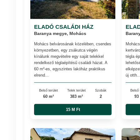
ELADÓ CSALÁDI HÁZ
ELAD
Baranya megye, Mohács
Baran
Mohács belvárosának közelében, csendes
Mohács 
környezetben, egy zsákutca végén
kertvár
kínálunk megvételre egy saját telekkel
tégla é
rendelkező téglaépítésű családi házat. A
lehetős
60 m²-es, egyszintes lakóház praktikus
elképzel
elrend...
új otth..
Belső terület
Telek terület
Szobák
Belső 
60 m²
383 m²
2
93
15 M Ft