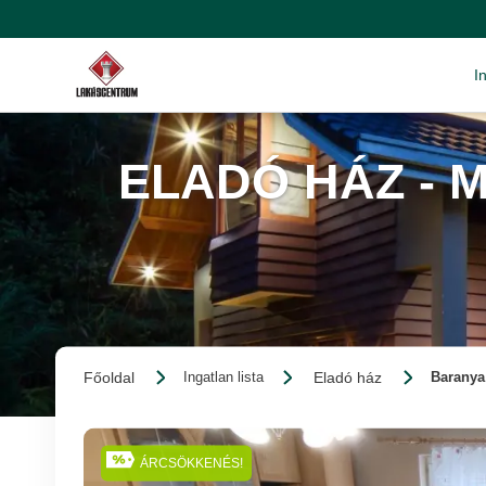
I
ELADÓ HÁZ - 
Főoldal
Eladó ház
Ingatlan lista
Baranya
ÁRCSÖKKENÉS!