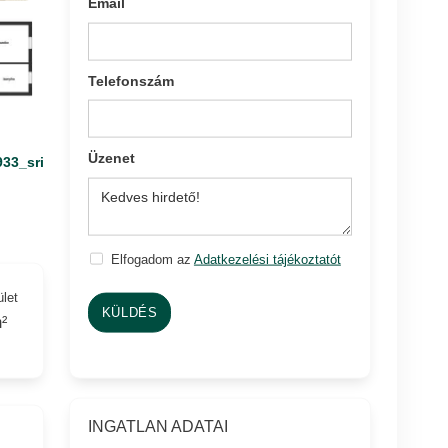
Email
Telefonszám
Üzenet
933_sri
Elfogadom az
Adatkezelési tájékoztatót
ület
KÜLDÉS
²
INGATLAN ADATAI