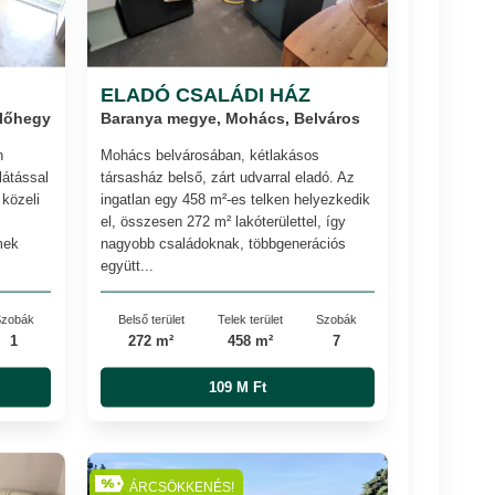
ELADÓ CSALÁDI HÁZ
lőhegy
Baranya megye, Mohács, Belváros
n
Mohács belvárosában, kétlakásos
látással
társasház belső, zárt udvarral eladó. Az
közeli
ingatlan egy 458 m²-es telken helyezkedik
el, összesen 272 m² lakóterülettel, így
mek
nagyobb családoknak, többgenerációs
együtt...
zobák
Belső terület
Telek terület
Szobák
1
272 m²
458 m²
7
109 M Ft
ÁRCSÖKKENÉS!