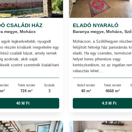
Ó CSALÁDI HÁZ
ELADÓ NYARALÓ
ya megye, Mohács
Baranya megye, Mohács, Sző
egyik legkedveltebb, nyugodt
Mohácson, a Szőlőhegyen részbe
osi részén kínálunk megvételre egy
felújított hétvégi ház panorámás ki
pítésű családi házat, amely remek
eladó. Ha egy csendes, természet 
ég azoknak, akik saját
helyet keres pihenésre vagy
éseik szerint szeretnék kialakítani
kertészkedésre, ez az ingatlan re
.
választás lehet....
terület
Telek terület
Szobák
Belső terület
Telek terület
S
 m²
724 m²
3
40 m²
4668 m²
40 M Ft
4.9 M Ft