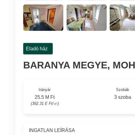
Eladó ház
BARANYA MEGYE, MOH
Irányár
Szobák
25.5 M Ft
3 szoba
(392.31 E Ft/㎡)
INGATLAN LEÍRÁSA