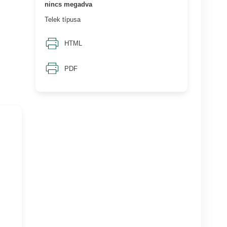
nincs megadva
Telek típusa
HTML
PDF