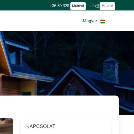
+36-30-328-
info@
Mutasd
Mutasd
Magyar
KAPCSOLAT