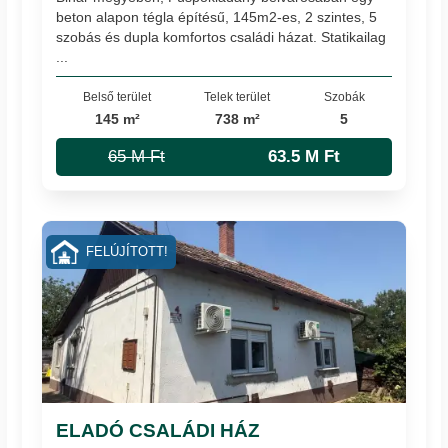
beton alapon tégla építésű, 145m2-es, 2 szintes, 5
szobás és dupla komfortos családi házat. Statikailag
...
Belső terület
Telek terület
Szobák
145 m²
738 m²
5
65 M Ft
63.5 M Ft
FELÚJÍTOTT!
ELADÓ CSALÁDI HÁZ