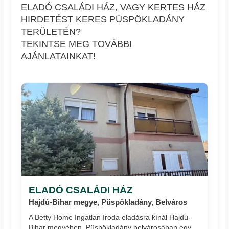
ELADÓ CSALÁDI HÁZ, VAGY KERTES HÁZ
HIRDETÉST KERES PÜSPÖKLADÁNY
TERÜLETÉN?
TEKINTSE MEG TOVÁBBI
AJÁNLATAINKAT!
ELADÓ CSALÁDI HÁZ
Hajdú-Bihar megye, Püspökladány, Belváros
A Betty Home Ingatlan Iroda eladásra kínál Hajdú-
Bihar megyében, Püspökladány belvárosában egy