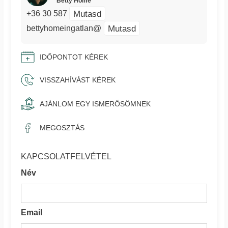
Betty Home
Mutasd
+36 30 587
Mutasd
bettyhomeingatlan@
IDŐPONTOT KÉREK
VISSZAHÍVÁST KÉREK
AJÁNLOM EGY ISMERŐSÖMNEK
MEGOSZTÁS
KAPCSOLATFELVÉTEL
Név
Email