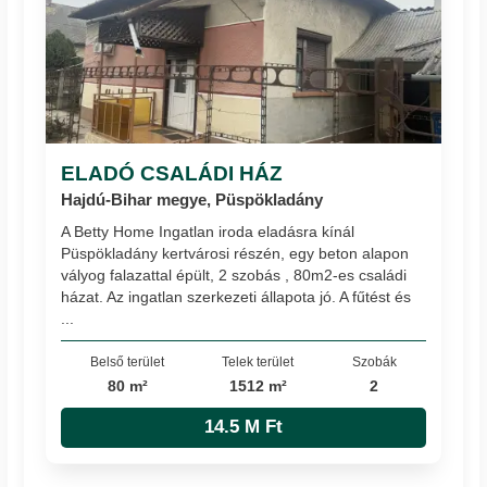
ELADÓ CSALÁDI HÁZ
Hajdú-Bihar megye, Püspökladány
A Betty Home Ingatlan iroda eladásra kínál
Püspökladány kertvárosi részén, egy beton alapon
vályog falazattal épült, 2 szobás , 80m2-es családi
házat. Az ingatlan szerkezeti állapota jó. A fűtést és
...
Belső terület
Telek terület
Szobák
80 m²
1512 m²
2
14.5 M Ft