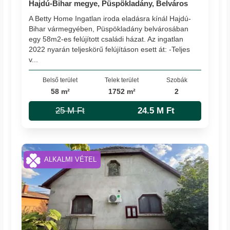
Hajdú-Bihar megye, Püspökladány, Belváros
A Betty Home Ingatlan iroda eladásra kínál Hajdú-
Bihar vármegyében, Püspökladány belvárosában
egy 58m2-es felújított családi házat. Az ingatlan
2022 nyarán teljeskörű felújításon esett át: -Teljes
v...
Belső terület
Telek terület
Szobák
58 m²
1752 m²
2
25 M Ft
24.5 M Ft
ALKALMI VÉTEL