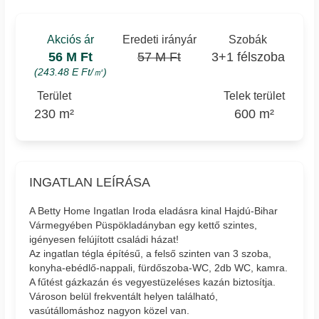
Akciós ár
Eredeti irányár
Szobák
56 M Ft
57 M Ft
3+1 félszoba
(243.48 E Ft/㎡)
Terület
Telek terület
230 m²
600 m²
INGATLAN LEÍRÁSA
A Betty Home Ingatlan Iroda eladásra kinal Hajdú-Bihar
Vármegyében Püspökladányban egy kettő szintes,
igényesen felújított családi házat!
Az ingatlan tégla építésű, a felső szinten van 3 szoba,
konyha-ebédlő-nappali, fürdőszoba-WC, 2db WC, kamra.
A fűtést gázkazán és vegyestüzeléses kazán biztosítja.
Városon belül frekventált helyen található,
vasútállomáshoz nagyon közel van.