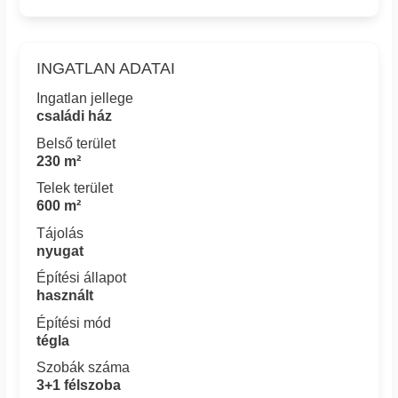
INGATLAN ADATAI
Ingatlan jellege
családi ház
Belső terület
230 m²
Telek terület
600 m²
Tájolás
nyugat
Építési állapot
használt
Építési mód
tégla
Szobák száma
3+1 félszoba