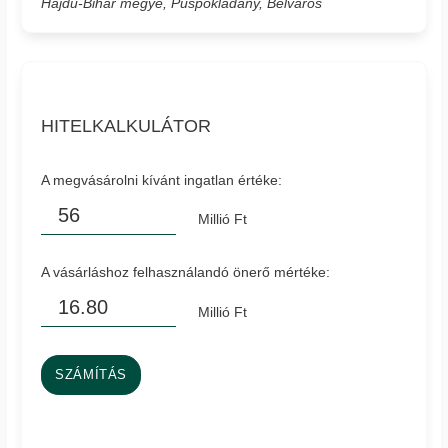
Hajdú-Bihar megye, Püspökladány, Belváros
HITELKALKULÁTOR
A megvásárolni kívánt ingatlan értéke:
Millió Ft
A vásárláshoz felhasználandó önerő mértéke:
Millió Ft
SZÁMÍTÁS