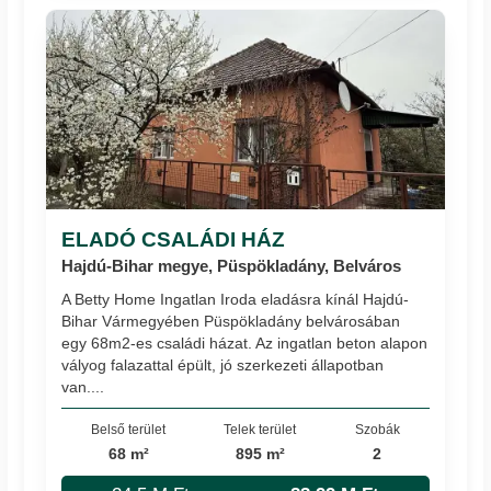
ELADÓ CSALÁDI HÁZ
Hajdú-Bihar megye, Püspökladány, Belváros
A Betty Home Ingatlan Iroda eladásra kínál Hajdú-
Bihar Vármegyében Püspökladány belvárosában
egy 68m2-es családi házat. Az ingatlan beton alapon
vályog falazattal épült, jó szerkezeti állapotban
van....
Belső terület
Telek terület
Szobák
68 m²
895 m²
2