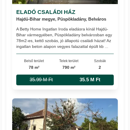
ELADÓ CSALÁDI HÁZ
Hajdú-Bihar megye, Püspökladány, Belváros
A Betty Home Ingatlan Iroda eladásra kínál Hajdú-
Bihar vármegyében, Püspökladány belvárosban egy
78m2-es, kettő szobás, jó állapotú családi házat! Az
ingatlan beton alapon vegyes falazattal épült kb ...
Belső terület
Telek terület
Szobák
78 m²
790 m²
2
35.99 M Ft
35.5 M Ft