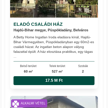
ELADÓ CSALÁDI HÁZ
Hajdú-Bihar megye, Püspökladány, Belváros
A Betty Home Ingatlan Iroda eladásra kínál, Hajdú-
Bihar Vármegyében, Püspökladányban egy 60m2-es
családi házat. Az ingatlan beton alapon vályog
falazattal épült. A ház elosztása praktikus, egy tágas
...
Belső terület
Telek terület
Szobák
60 m²
527 m²
2
17.5 M Ft
ALKALMI VÉTEL