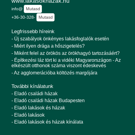
www.lakasokhazak.hu
info@
Mutasd
+36-30-328-
Mutasd
Legfrissebb híreink
- Új szabályok önkényes lakásfoglalók esetén
- Miért ilyen drága a hőszigetelés?
- Miként felel az örökös az örökhagyó tartozásáért?
- Építkezési láz tört ki a vidéki Magyarországon - Az
elkészült otthonok száma viszont édeskevés
- Az agglomerációba költözés margójára
További kínálatunk
- Eladó családi házak
- Eladó családi házak Budapesten
- Eladó lakások és házak
- Eladó lakások
- Eladó lakások és házak kínálata