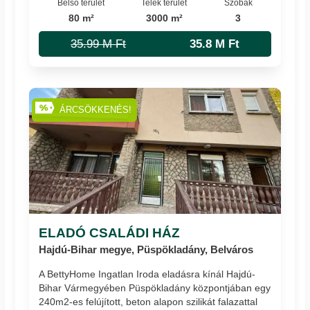
Belső terület
Telek terület
Szobák
80 m²
3000 m²
3
35.99 M Ft
35.8 M Ft
ÁRCSÖKKENÉS!
ELADÓ CSALÁDI HÁZ
Hajdú-Bihar megye, Püspökladány, Belváros
A BettyHome Ingatlan Iroda eladásra kínál Hajdú-
Bihar Vármegyében Püspökladány központjában egy
240m2-es felújított, beton alapon szilikát falazattal