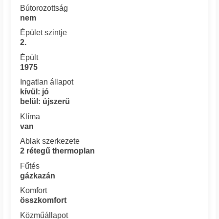
Bútorozottság
nem
Épület szintje
2.
Épült
1975
Ingatlan állapot
kívül: jó
belül: újszerű
Klíma
van
Ablak szerkezete
2 rétegű thermoplan
Fűtés
gázkazán
Komfort
összkomfort
Közműállapot