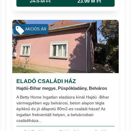
24.5 M Ft
23.99 M Ft
AKCIÓS ÁR
ELADÓ CSALÁDI HÁZ
Hajdú-Bihar megye, Püspökladány, Belváros
A Betty Home Ingatlan eladásra kínál Hajdú -Bihar
vármegyében egy belvárosi, beton alapon tégla
építésű és jó állapotú 80m2-es családi házat! Az
ingatlan frekventált helyen, a belvárosban
családiháza...