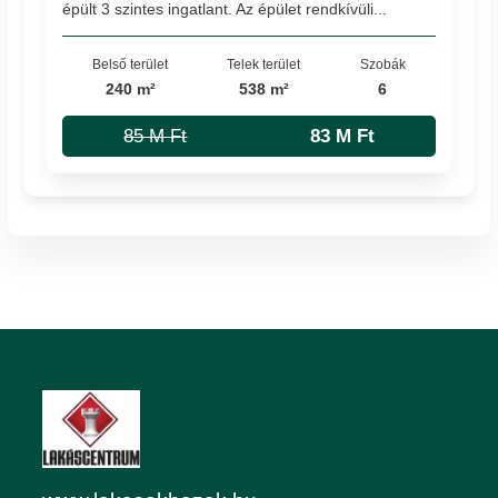
épült 3 szintes ingatlant. Az épület rendkívüli...
Belső terület
Telek terület
Szobák
240 m²
538 m²
6
85 M Ft
83 M Ft