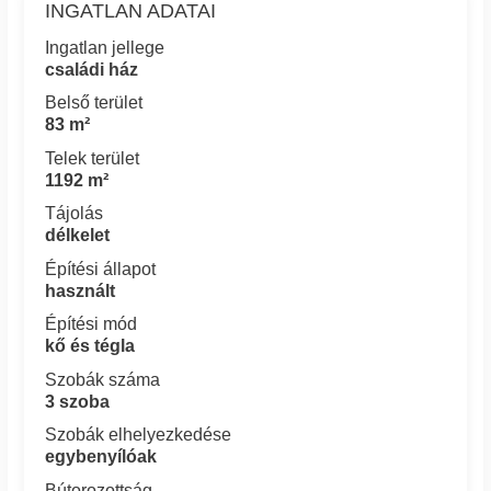
INGATLAN ADATAI
Ingatlan jellege
családi ház
Belső terület
83 m²
Telek terület
1192 m²
Tájolás
délkelet
Építési állapot
használt
Építési mód
kő és tégla
Szobák száma
3 szoba
Szobák elhelyezkedése
egybenyílóak
Bútorozottság