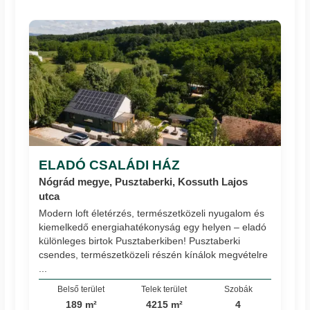
ELADÓ CSALÁDI HÁZ
Nógrád megye, Pusztaberki, Kossuth Lajos
utca
Modern loft életérzés, természetközeli nyugalom és
kiemelkedő energiahatékonyság egy helyen – eladó
különleges birtok Pusztaberkiben! Pusztaberki
csendes, természetközeli részén kínálok megvételre
...
Belső terület
Telek terület
Szobák
189 m²
4215 m²
4