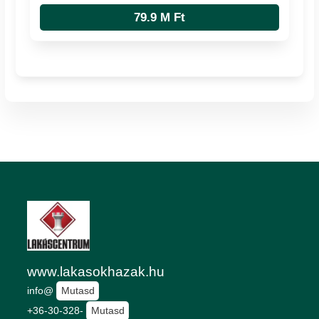
79.9 M Ft
www.lakasokhazak.hu
info@
Mutasd
+36-30-328-
Mutasd