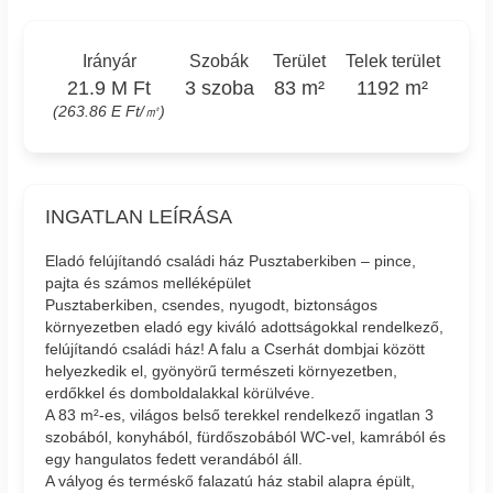
Irányár
Szobák
Terület
Telek terület
21.9 M Ft
3 szoba
83 m²
1192 m²
(263.86 E Ft/㎡)
INGATLAN LEÍRÁSA
Eladó felújítandó családi ház Pusztaberkiben – pince,
pajta és számos melléképület
Pusztaberkiben, csendes, nyugodt, biztonságos
környezetben eladó egy kiváló adottságokkal rendelkező,
felújítandó családi ház! A falu a Cserhát dombjai között
helyezkedik el, gyönyörű természeti környezetben,
erdőkkel és domboldalakkal körülvéve.
A 83 m²-es, világos belső terekkel rendelkező ingatlan 3
szobából, konyhából, fürdőszobából WC-vel, kamrából és
egy hangulatos fedett verandából áll.
A vályog és terméskő falazatú ház stabil alapra épült,