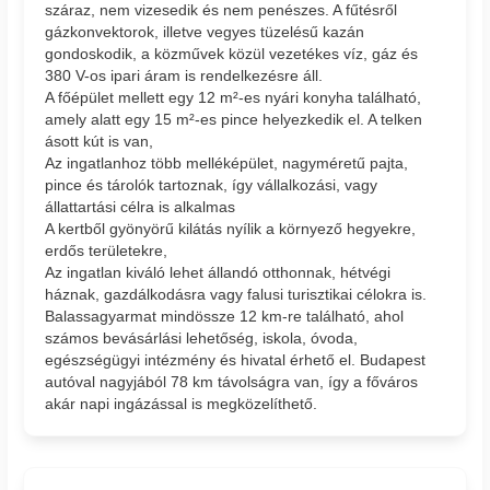
száraz, nem vizesedik és nem penészes. A fűtésről
gázkonvektorok, illetve vegyes tüzelésű kazán
gondoskodik, a közművek közül vezetékes víz, gáz és
380 V-os ipari áram is rendelkezésre áll.
A főépület mellett egy 12 m²-es nyári konyha található,
amely alatt egy 15 m²-es pince helyezkedik el. A telken
ásott kút is van,
Az ingatlanhoz több melléképület, nagyméretű pajta,
pince és tárolók tartoznak, így vállalkozási, vagy
állattartási célra is alkalmas
A kertből gyönyörű kilátás nyílik a környező hegyekre,
erdős területekre,
Az ingatlan kiváló lehet állandó otthonnak, hétvégi
háznak, gazdálkodásra vagy falusi turisztikai célokra is.
Balassagyarmat mindössze 12 km-re található, ahol
számos bevásárlási lehetőség, iskola, óvoda,
egészségügyi intézmény és hivatal érhető el. Budapest
autóval nagyjából 78 km távolságra van, így a főváros
akár napi ingázással is megközelíthető.