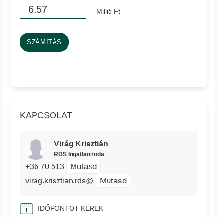
Millió Ft
SZÁMÍTÁS
KAPCSOLAT
Virág Krisztián
RDS Ingatlaniroda
Mutasd
+36 70 513
Mutasd
virag.krisztian.rds@
IDŐPONTOT KÉREK