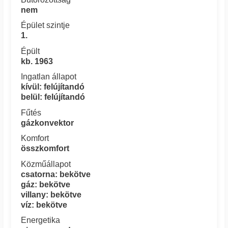
nem
Épület szintje
1.
Épült
kb. 1963
Ingatlan állapot
kívül: felújítandó
belül: felújítandó
Fűtés
gázkonvektor
Komfort
összkomfort
Közműállapot
csatorna: bekötve
gáz: bekötve
villany: bekötve
víz: bekötve
Energetika