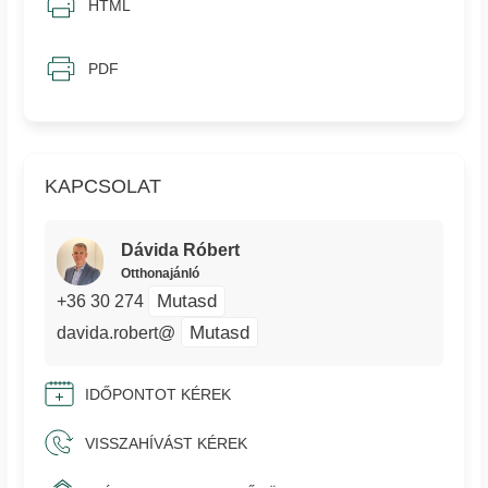
HTML
PDF
KAPCSOLAT
Dávida Róbert
Otthonajánló
Mutasd
+36 30 274
Mutasd
davida.robert@
IDŐPONTOT KÉREK
VISSZAHÍVÁST KÉREK