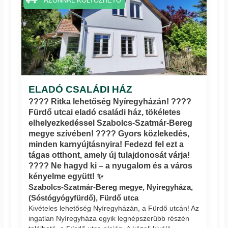
AZONNAL KÖLTÖZHETŐ
ELADÓ CSALÁDI HÁZ
???? Ritka lehetőség Nyíregyházán! ????
Fürdő utcai eladó családi ház, tökéletes
elhelyezkedéssel Szabolcs-Szatmár-Bereg
megye szívében! ???? Gyors közlekedés,
minden karnyújtásnyira! Fedezd fel ezt a
tágas otthont, amely új tulajdonosát várja!
???? Ne hagyd ki – a nyugalom és a város
kényelme együtt! ✨
Szabolcs-Szatmár-Bereg megye, Nyíregyháza,
(Sóstógyógyfürdő), Fürdő utca
Kivételes lehetőség Nyíregyházán, a Fürdő utcán! Az
ingatlan Nyíregyháza egyik legnépszerűbb részén