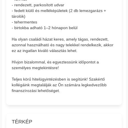
- rendezett, parkosított udvar
- fedett kiülő és melléképületek (2 db lemezgarázs +
tárolók)
- tehermentes
- birtokba adható 1–2 hónapon belül
Ha olyan családi házat keres, amely tágas, rendezett,
azonnal használható és nagy telekkel rendelkezik, akkor
ez az ingatlan kiváló választás lehet.
Hívjon bizalommal, és egyeztessünk időpontot a
személyes megtekintésre!
Teljes körű hitelügyintézésben is segítünk! Szakértő
kollégáink megtalálják az Ön számára legkedvezőbb
finanszírozási lehetőséget.
TÉRKÉP