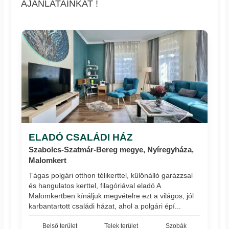
AJÁNLATAINKAT !
ELADÓ CSALÁDI HÁZ
Szabolcs-Szatmár-Bereg megye, Nyíregyháza,
Malomkert
Tágas polgári otthon télikerttel, különálló garázzsal
és hangulatos kerttel, filagóriával eladó A
Malomkertben kínáljuk megvételre ezt a világos, jól
karbantartott családi házat, ahol a polgári épí...
Belső terület
Telek terület
Szobák