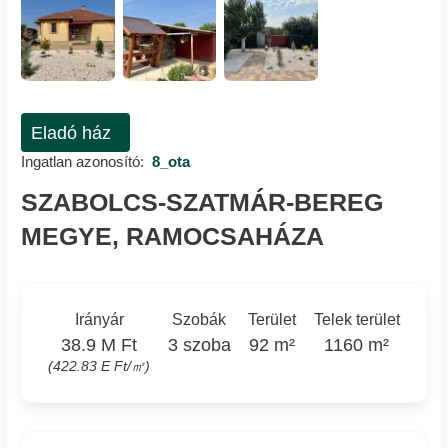
Eladó ház
Ingatlan azonosító:
8_ota
SZABOLCS-SZATMÁR-BEREG
MEGYE, RAMOCSAHÁZA
Irányár
Szobák
Terület
Telek terület
38.9 M Ft
3 szoba
92 m²
1160 m²
(422.83 E Ft/㎡)