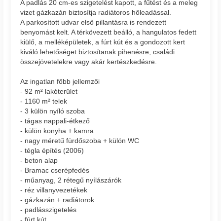
A padlás 20 cm-es szigetelést kapott, a fűtést és a meleg
vizet gázkazán biztosítja radiátoros hőleadással.
A parkosított udvar első pillantásra is rendezett
benyomást kelt. A térkövezett beálló, a hangulatos fedett
kiülő, a melléképületek, a fúrt kút és a gondozott kert
kiváló lehetőséget biztosítanak pihenésre, családi
összejövetelekre vagy akár kertészkedésre.
Az ingatlan főbb jellemzői
- 92 m² lakóterület
- 1160 m² telek
- 3 külön nyíló szoba
- tágas nappali-étkező
- külön konyha + kamra
- nagy méretű fürdőszoba + külön WC
- tégla építés (2006)
- beton alap
- Bramac cserépfedés
- műanyag, 2 rétegű nyílászárók
- réz villanyvezetékek
- gázkazán + radiátorok
- padlásszigetelés
- fúrt kút