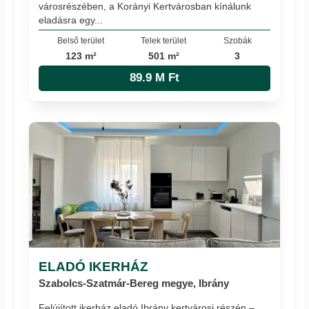
városrészében, a Korányi Kertvárosban kínálunk
eladásra egy...
Belső terület
Telek terület
Szobák
123 m²
501 m²
3
89.9 M Ft
ELADÓ IKERHÁZ
Szabolcs-Szatmár-Bereg megye, Ibrány
Felújított ikerház eladó Ibrány kertvárosi részén –