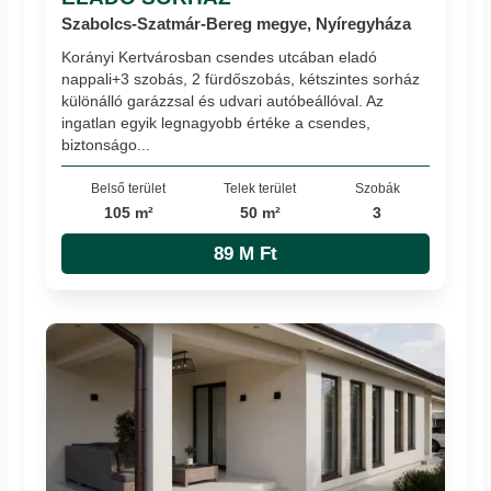
Szabolcs-Szatmár-Bereg megye, Nyíregyháza
Korányi Kertvárosban csendes utcában eladó
nappali+3 szobás, 2 fürdőszobás, kétszintes sorház
különálló garázzsal és udvari autóbeállóval. Az
ingatlan egyik legnagyobb értéke a csendes,
biztonságo...
Belső terület
Telek terület
Szobák
105 m²
50 m²
3
89 M Ft