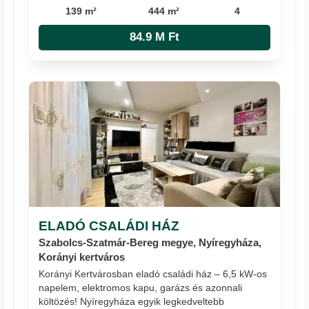
139 m²
444 m²
4
84.9 M Ft
ELADÓ CSALÁDI HÁZ
Szabolcs-Szatmár-Bereg megye, Nyíregyháza,
Korányi kertváros
Korányi Kertvárosban eladó családi ház – 6,5 kW-os
napelem, elektromos kapu, garázs és azonnali
költözés! Nyíregyháza egyik legkedveltebb