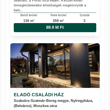
található, a Fürdő utca elején. A közeli kiváló
tömegközlekedési lehetőségek megkönnyítik a
belv...
Belső terület
Telek terület
Szobák
130 m²
359 m²
3
89.9 M Ft
ELADÓ CSALÁDI HÁZ
Szabolcs-Szatmár-Bereg megye, Nyíregyháza,
(Belváros), Moszkva utca