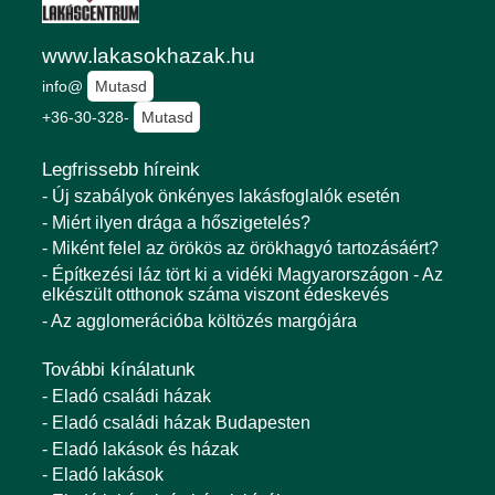
www.lakasokhazak.hu
info@
Mutasd
+36-30-328-
Mutasd
Legfrissebb híreink
- Új szabályok önkényes lakásfoglalók esetén
- Miért ilyen drága a hőszigetelés?
- Miként felel az örökös az örökhagyó tartozásáért?
- Építkezési láz tört ki a vidéki Magyarországon - Az
elkészült otthonok száma viszont édeskevés
- Az agglomerációba költözés margójára
További kínálatunk
- Eladó családi házak
- Eladó családi házak Budapesten
- Eladó lakások és házak
- Eladó lakások