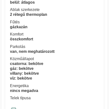
belül: átlagos
Ablak szerkezete
2 rétegű thermoplan
Fűtés
gázkazán
Komfort
összkomfort
Parkolás
van, nem meghatározott
Közműállapot
csatorna: bekötve
gáz: bekötve
villany: bekötve
víz: bekötve
Energetika
nincs megadva
Telek típusa