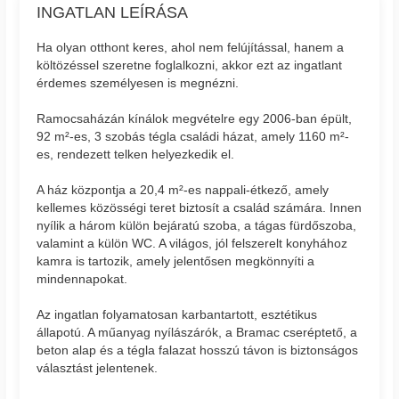
INGATLAN LEÍRÁSA
Ha olyan otthont keres, ahol nem felújítással, hanem a
költözéssel szeretne foglalkozni, akkor ezt az ingatlant
érdemes személyesen is megnézni.
Ramocsaházán kínálok megvételre egy 2006-ban épült,
92 m²-es, 3 szobás tégla családi házat, amely 1160 m²-
es, rendezett telken helyezkedik el.
A ház központja a 20,4 m²-es nappali-étkező, amely
kellemes közösségi teret biztosít a család számára. Innen
nyílik a három külön bejáratú szoba, a tágas fürdőszoba,
valamint a külön WC. A világos, jól felszerelt konyhához
kamra is tartozik, amely jelentősen megkönnyíti a
mindennapokat.
Az ingatlan folyamatosan karbantartott, esztétikus
állapotú. A műanyag nyílászárók, a Bramac cseréptető, a
beton alap és a tégla falazat hosszú távon is biztonságos
választást jelentenek.