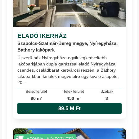
ELADÓ IKERHÁZ
Szabolcs-Szatmár-Bereg megye, Nyíregyháza,
Báthory lakópark
Újszerű ház Nyíregyháza egyik legkedveltebb
lakóparkjában dupla garázzsal eladó Nyíregyháza
csendes, családbarát kertvárosi részén, a Báthory
lakóparkban kínálok megvételre egy kiváló állapotú,
20...
Belső terület
Telek terület
Szobák
90 m²
450 m²
3
89.5 M Ft