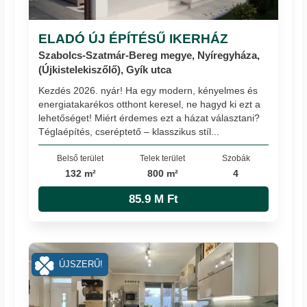
ELADÓ ÚJ ÉPÍTÉSŰ IKERHÁZ
Szabolcs-Szatmár-Bereg megye, Nyíregyháza,
(Újkistelekiszőlő), Gyík utca
Kezdés 2026. nyár! Ha egy modern, kényelmes és
energiatakarékos otthont keresel, ne hagyd ki ezt a
lehetőséget! Miért érdemes ezt a házat választani?
Téglaépítés, cseréptető – klasszikus stíl...
Belső terület
Telek terület
Szobák
132 m²
800 m²
4
85.9 M Ft
ÚJSZERŰ!