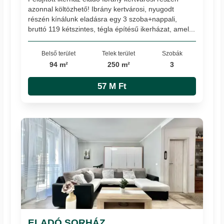
azonnal költözhető! Ibrány kertvárosi, nyugodt
részén kínálunk eladásra egy 3 szoba+nappali,
bruttó 119 kétszintes, tégla építésű ikerházat, amel...
Belső terület
Telek terület
Szobák
94 m²
250 m²
3
57 M Ft
ELADÓ SORHÁZ