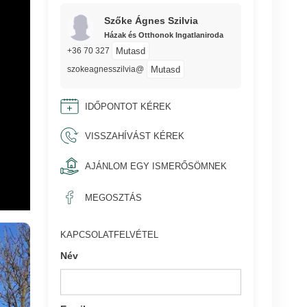
Szőke Ágnes Szilvia
Házak és Otthonok Ingatlaniroda
Mutasd
+36 70 327
Mutasd
szokeagnesszilvia@
IDŐPONTOT KÉREK
VISSZAHÍVÁST KÉREK
AJÁNLOM EGY ISMERŐSÖMNEK
MEGOSZTÁS
KAPCSOLATFELVÉTEL
Név