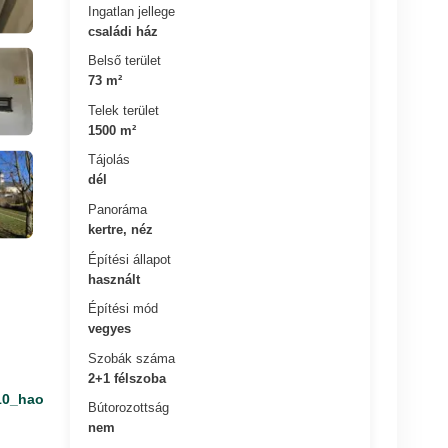
Ingatlan jellege
családi ház
Belső terület
73 m²
Telek terület
1500 m²
Tájolás
dél
Panoráma
kertre, néz
Építési állapot
használt
Építési mód
vegyes
Szobák száma
2+1 félszoba
10_hao
Bútorozottság
nem