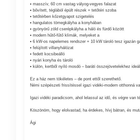
• masszív, 60 cm vastag vályog-vegyes falazat
• bővített, téglából épült részek + tetőtéri szoba
• tetőtérben kőzetgyapot szigetelés
• hangulatos tömegkályha a konyhában
• gyönyörű zöld cserépkályha a háló és fürdő között
• modern hűtő-fűtő klímák, melyeket a
• 6 kW-os napelemes rendszer + 10 kW tároló tesz igazán 
• felújított villanyhálózat
• fedett kocsibeálló
• nyári konyha és tároló
• külön, kertből nyíló mosdó – baráti összejövetelekhez ideál
Ez a ház nem tökéletes – de pont ettől szerethető.
Némi szépészeti frissítéssel igazi vidéki-modern otthonná v
Igazi vidéki paradicsom, ahol lelassul az idő, és végre van tér
Köszönöm, hogy elolvastad, ha érdekes, hívj bátran, és mu
Ági