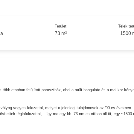
Terület
Telek ter
ba
73 m²
1500 
és több etapban felújított parasztház, ahol a múlt hangulata és a mai kor kény
 vályog-vegyes falazattal, melyet a jelenlegi tulajdonosok az '90-es években
vítettek téglafalazattal, – így ma egy kb. 73 nm-es otthon áll itt, egy ~1500