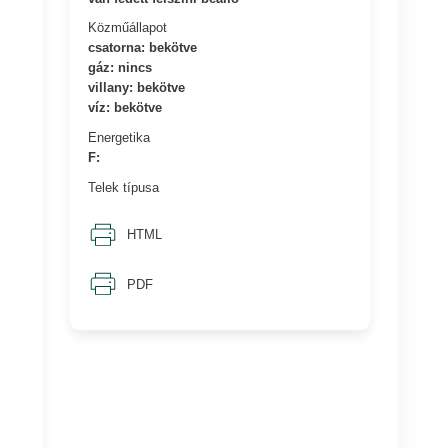
Közműállapot
csatorna: bekötve
gáz: nincs
villany: bekötve
víz: bekötve
Energetika
F:
Telek típusa
HTML
PDF