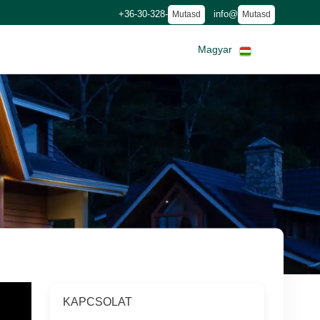
+36-30-328-
info@
Mutasd
Mutasd
Magyar
KAPCSOLAT