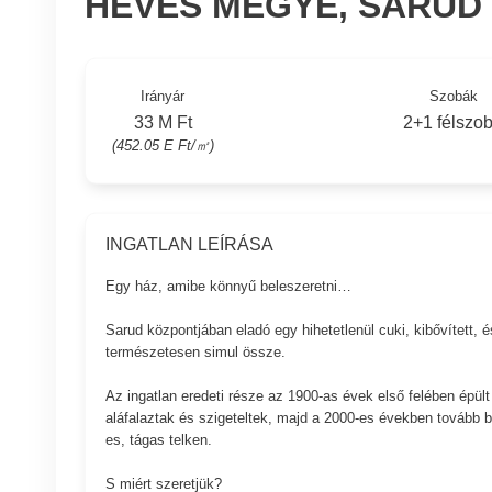
HEVES MEGYE, SARUD
Irányár
Szobák
33 M Ft
2+1 félszo
(452.05 E Ft/㎡)
INGATLAN LEÍRÁSA
Egy ház, amibe könnyű beleszeretni…
Sarud központjában eladó egy hihetetlenül cuki, kibővített, 
természetesen simul össze.
Az ingatlan eredeti része az 1900-as évek első felében épült
aláfalaztak és szigeteltek, majd a 2000-es években tovább bő
es, tágas telken.
S miért szeretjük?