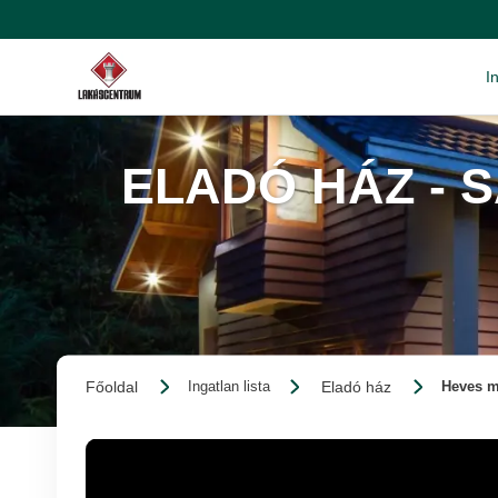
I
ELADÓ HÁZ - 
Főoldal
Eladó ház
Ingatlan lista
Heves m