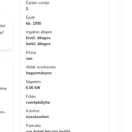
Épület szintje
2.
Épült
kb. 1950
ület
Ingatlan állapot
m²
kívül: átlagos
belül: átlagos
Klíma
van
Ablak szerkezete
hagyományos
Napelem
6.00 kW
elme
Fűtés
cserépkályha
Komfort
 nm-
összkomfort
Parkolás
van fedett felszíni beálló