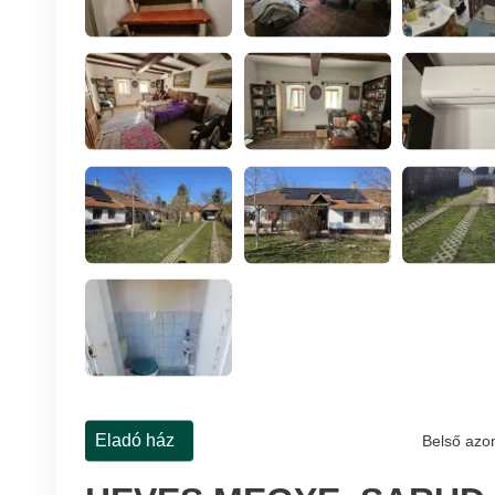
Eladó ház
Belső azo