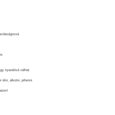
gazdaságossá
is
agy nyaralóvá válhat.
 élni, alkotni, pihenni.
tatom!