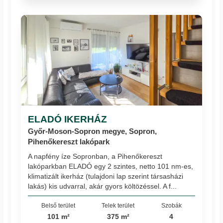
ELADÓ IKERHÁZ
Győr-Moson-Sopron megye, Sopron,
Pihenőkereszt lakópark
A napfény íze Sopronban, a Pihenőkereszt
lakóparkban ELADÓ egy 2 szintes, netto 101 nm-es,
klimatizált ikerház (tulajdoni lap szerint társasházi
lakás) kis udvarral, akár gyors költözéssel. A f...
Belső terület
Telek terület
Szobák
101 m²
375 m²
4