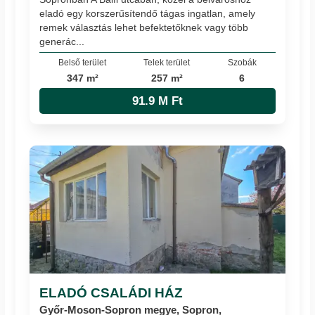
eladó egy korszerűsítendő tágas ingatlan, amely
remek választás lehet befektetőknek vagy több
generác...
Belső terület
Telek terület
Szobák
347 m²
257 m²
6
91.9 M Ft
ELADÓ CSALÁDI HÁZ
Győr-Moson-Sopron megye, Sopron,