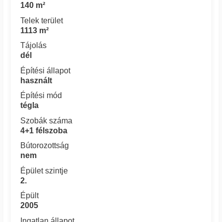
140 m²
Telek terület
1113 m²
Tájolás
dél
Építési állapot
használt
Építési mód
tégla
Szobák száma
4+1 félszoba
Bútorozottság
nem
Épület szintje
2.
Épült
2005
Ingatlan állapot