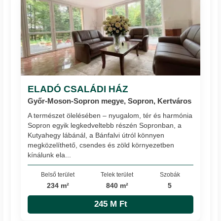
ELADÓ CSALÁDI HÁZ
Győr-Moson-Sopron megye, Sopron, Kertváros
A természet ölelésében – nyugalom, tér és harmónia
Sopron egyik legkedveltebb részén Sopronban, a
Kutyahegy lábánál, a Bánfalvi útról könnyen
megközelíthető, csendes és zöld környezetben
kínálunk ela...
Belső terület
Telek terület
Szobák
234 m²
840 m²
5
245 M Ft