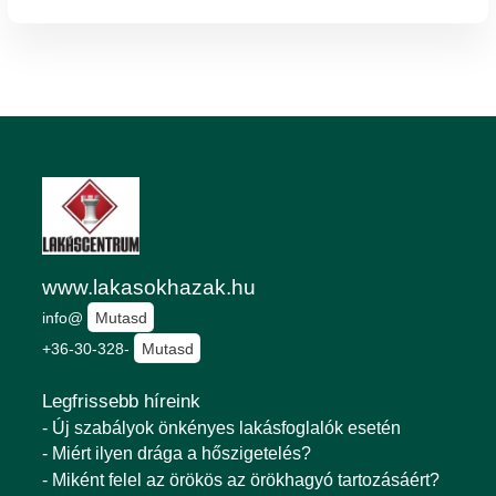
www.lakasokhazak.hu
info@
Mutasd
+36-30-328-
Mutasd
Legfrissebb híreink
- Új szabályok önkényes lakásfoglalók esetén
- Miért ilyen drága a hőszigetelés?
- Miként felel az örökös az örökhagyó tartozásáért?