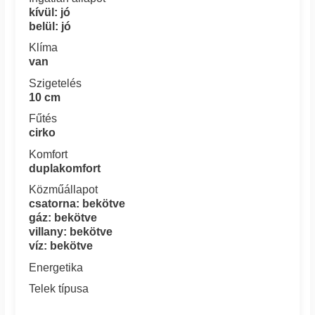
kívül: jó
belül: jó
Klíma
van
Szigetelés
10 cm
Fűtés
cirko
Komfort
duplakomfort
Közműállapot
csatorna: bekötve
gáz: bekötve
villany: bekötve
víz: bekötve
Energetika
Telek típusa