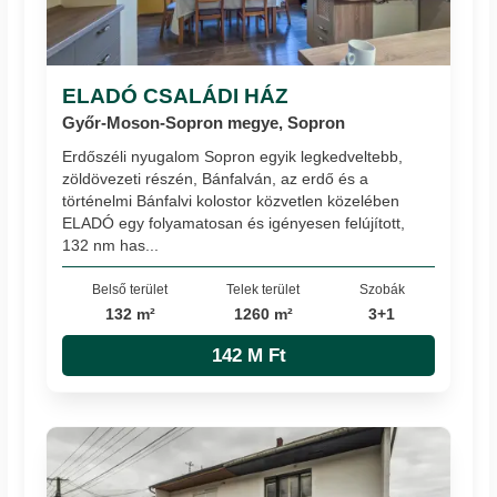
ELADÓ CSALÁDI HÁZ
Győr-Moson-Sopron megye, Sopron
Erdőszéli nyugalom Sopron egyik legkedveltebb,
zöldövezeti részén, Bánfalván, az erdő és a
történelmi Bánfalvi kolostor közvetlen közelében
ELADÓ egy folyamatosan és igényesen felújított,
132 nm has...
Belső terület
Telek terület
Szobák
132 m²
1260 m²
3+1
142 M Ft