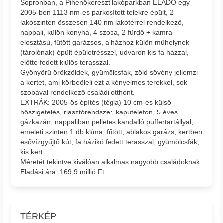
Sopronban, a Pihenőkereszt lakóparkban ELADÓ egy
2005-ben 1113 nm-es parkosított telekre épült, 2
lakószinten összesen 140 nm lakótérrel rendelkező,
nappali, külön konyha, 4 szoba, 2 fürdő + kamra
elosztású, fűtött garázsos, a házhoz külön műhelynek
(tárolónak) épült épületrésszel, udvaron kis fa házzal,
előtte fedett kiülős terasszal.
Gyönyörű örökzöldek, gyümölcsfák, zöld sövény jellemzi
a kertet, ami körbeöleli ezt a kényelmes terekkel, sok
szobával rendelkező családi otthont.
EXTRÁK: 2005-ös építés (tégla) 10 cm-es külső
hőszigetelés, riasztórendszer, kaputelefon, 5 éves
gázkazán, nappaliban pelletes kandalló puffertartállyal,
emeleti szinten 1 db klíma, fűtött, ablakos garázs, kertben
esővízgyűjtő kút, fa házikó fedett terasszal, gyümölcsfák,
kis kert.
Méretét tekintve kiválóan alkalmas nagyobb családoknak.
Eladási ára: 169,9 millió Ft.
TÉRKÉP