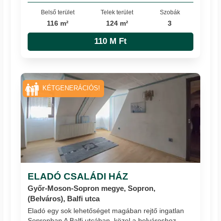
Belső terület
Telek terület
Szobák
116 m²
124 m²
3
110 M Ft
KÉTGENERÁCIÓS!
ELADÓ CSALÁDI HÁZ
Győr-Moson-Sopron megye, Sopron,
(Belváros), Balfi utca
Eladó egy sok lehetőséget magában rejtő ingatlan
Sopronban A Balfi utcában, közel a belvároshoz