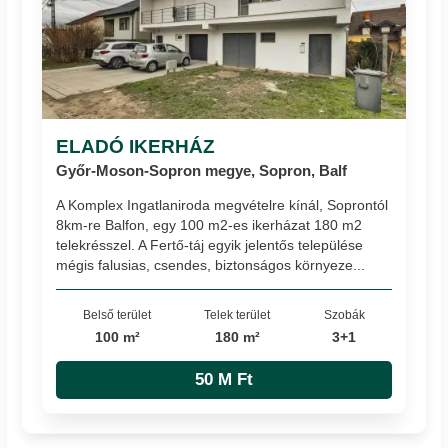
ELADÓ IKERHÁZ
Győr-Moson-Sopron megye, Sopron, Balf
A Komplex Ingatlaniroda megvételre kínál, Soprontól
8km-re Balfon, egy 100 m2-es ikerházat 180 m2
telekrésszel. A Fertő-táj egyik jelentős települése
mégis falusias, csendes, biztonságos környeze...
Belső terület
Telek terület
Szobák
100 m²
180 m²
3+1
50 M Ft