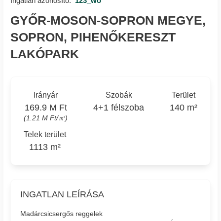
Ingatlan azonosító:
123_wo
GYŐR-MOSON-SOPRON MEGYE,
SOPRON, PIHENŐKERESZT
LAKÓPARK
Irányár
Szobák
Terület
169.9 M Ft
4+1 félszoba
140 m²
(1.21 M Ft/㎡)
Telek terület
1113 m²
INGATLAN LEÍRÁSA
Madárcsicsergős reggelek