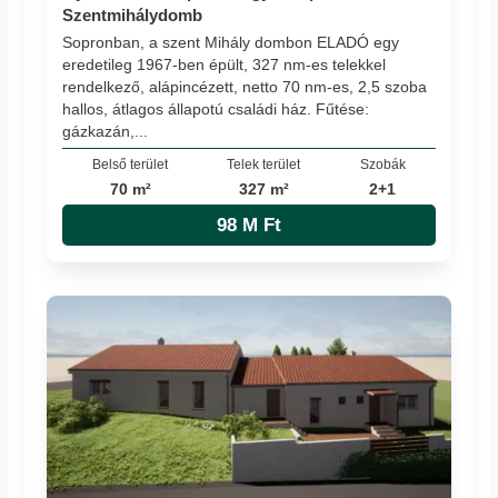
Szentmihálydomb
Sopronban, a szent Mihály dombon ELADÓ egy
eredetileg 1967-ben épült, 327 nm-es telekkel
rendelkező, alápincézett, netto 70 nm-es, 2,5 szoba
hallos, átlagos állapotú családi ház. Fűtése:
gázkazán,...
Belső terület
Telek terület
Szobák
70 m²
327 m²
2+1
98 M Ft