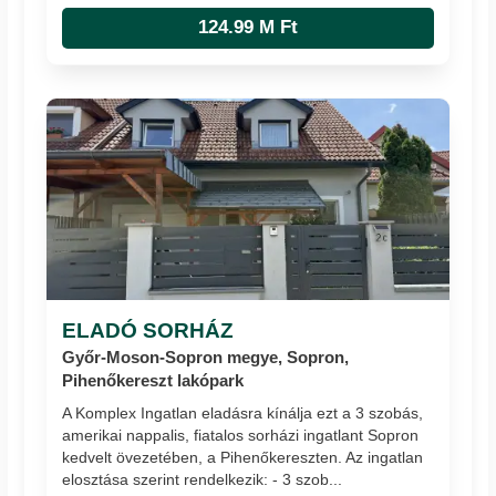
124.99 M Ft
ELADÓ SORHÁZ
Győr-Moson-Sopron megye, Sopron,
Pihenőkereszt lakópark
A Komplex Ingatlan eladásra kínálja ezt a 3 szobás,
amerikai nappalis, fiatalos sorházi ingatlant Sopron
kedvelt övezetében, a Pihenőkereszten. Az ingatlan
elosztása szerint rendelkezik: - 3 szob...