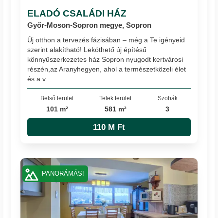
ELADÓ CSALÁDI HÁZ
Győr-Moson-Sopron megye, Sopron
Új otthon a tervezés fázisában – még a Te igényeid
szerint alakítható! Leköthető új építésű
könnyűszerkezetes ház Sopron nyugodt kertvárosi
részén,az Aranyhegyen, ahol a természetközeli élet
és a v...
Belső terület
Telek terület
Szobák
101 m²
581 m²
3
110 M Ft
PANORÁMÁS!