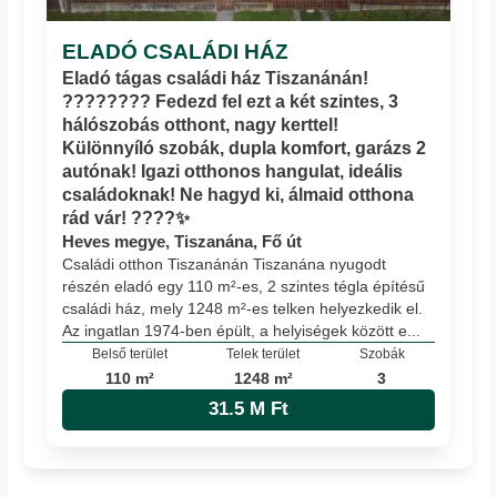
ELADÓ CSALÁDI HÁZ
Eladó tágas családi ház Tiszanánán!
???????? Fedezd fel ezt a két szintes, 3
hálószobás otthont, nagy kerttel!
Különnyíló szobák, dupla komfort, garázs 2
autónak! Igazi otthonos hangulat, ideális
családoknak! Ne hagyd ki, álmaid otthona
rád vár! ????✨
Heves megye, Tiszanána, Fő út
Családi otthon Tiszanánán Tiszanána nyugodt
részén eladó egy 110 m²-es, 2 szintes tégla építésű
családi ház, mely 1248 m²-es telken helyezkedik el.
Az ingatlan 1974-ben épült, a helyiségek között e...
Belső terület
Telek terület
Szobák
110 m²
1248 m²
3
31.5 M Ft