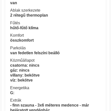
van
Ablak szerkezete
2 rétegű thermoplan
Fűtés
hűtő-fűtő klíma
Komfort
összkomfort
Parkolás
van fedetlen felszíni beálló
Közműállapot
csatorna: nincs
gáz: nincs
villany: bekötve
víz: bekötve
Energetika
G:
Extrák
- finn szauna - 3x6 méteres medence - már
bejáratott vendégház