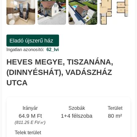
Eladó újszerű ház
Ingatlan azonosító:
62_lvi
HEVES MEGYE, TISZANÁNA,
(DINNYÉSHÁT), VADÁSZHÁZ
UTCA
Irányár
Szobák
Terület
64.9 M Ft
1+4 félszoba
80 m²
(811.25 E Ft/㎡)
Telek terület