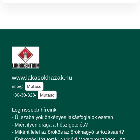
www.lakasokhazak.hu
info@
Mutasd
+36-30-328-
Mutasd
Legfrissebb híreink
- Új szabályok önkényes lakásfoglalók esetén
- Miért ilyen drága a hőszigetelés?
- Miként felel az örökös az örökhagyó tartozásáért?
- Építkezési láz tört ki a vidéki Magyarországon - Az