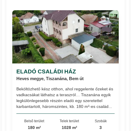
ELADÓ CSALÁDI HÁZ
Heves megye, Tiszanána, Bem út
Beköltözhető kész otthon, ahol reggelente őzeket és
vadkacsákat láthatsz a teraszról… Tiszanána egyik
legkülönlegesebb részén eladó egy szeretettel
karbantartott, háromszintes, kb. 180 m²-es család...
Belső terület
Telek terület
Szobák
180 m²
1028 m²
3