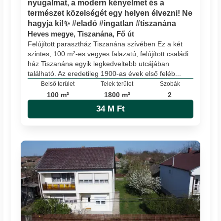
nyugalmat, a modern kényelmet és a
természet közelségét egy helyen élvezni! Ne
hagyja ki!✨ #eladó #ingatlan #tiszanána
Heves megye, Tiszanána, Fő út
Felújított parasztház Tiszanána szívében Ez a két
szintes, 100 m²-es vegyes falazatú, felújított családi
ház Tiszanána egyik legkedveltebb utcájában
található. Az eredetileg 1900-as évek első feléb...
Belső terület
Telek terület
Szobák
100 m²
1800 m²
2
34 M Ft