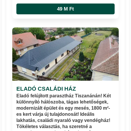
49 M Ft
ELADÓ CSALÁDI HÁZ
Eladó felújított parasztház Tiszanánán! Két
különnyíló hálószoba, tágas lehetőségek,
modernizált épület és egy mesés, 1800 m²-
es kert várja új tulajdonosát! Ideális
lakhatás, családi nyaraló vagy vendégház!
Tökéletes választás, ha szeretné a