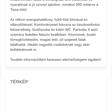
nyaralónak is jó szívvel ajánlom, mindezt 300 méterre a
Tisza-tótól.
Az otthon energiahatékony, hűtő-fűtő klímával és
villanyfűtéssel. Komfortérzetet fokozza az összkomfortos
felszereltség, fürdőszoba és külön WC. Parkolás 4 autó
számára fedetlen felszíni beállóban. Közművek, kiváló
tömegközlekedés, magas tető, jól szigetelt falak
találhatók. Ideális nagyobb családoknak vagy akár
befektetésnek is.
További információkért keressen elérhetőségeim egyikén!
TÉRKÉP