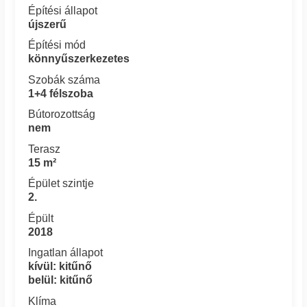
Építési állapot
újszerű
Építési mód
könnyűszerkezetes
Szobák száma
1+4 félszoba
Bútorozottság
nem
Terasz
15 m²
Épület szintje
2.
Épült
2018
Ingatlan állapot
kívül: kitűnő
belül: kitűnő
Klíma