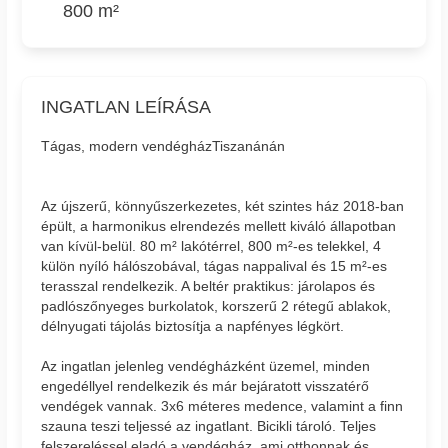
800 m²
INGATLAN LEÍRÁSA
Tágas, modern vendégházTiszanánán
Az újszerű, könnyűszerkezetes, két szintes ház 2018-ban
épült, a harmonikus elrendezés mellett kiváló állapotban
van kívül-belül. 80 m² lakótérrel, 800 m²-es telekkel, 4
külön nyíló hálószobával, tágas nappalival és 15 m²-es
terasszal rendelkezik. A beltér praktikus: járolapos és
padlószőnyeges burkolatok, korszerű 2 rétegű ablakok,
délnyugati tájolás biztosítja a napfényes légkört.
Az ingatlan jelenleg vendégházként üzemel, minden
engedéllyel rendelkezik és már bejáratott visszatérő
vendégek vannak. 3x6 méteres medence, valamint a finn
szauna teszi teljessé az ingatlant. Bicikli tároló. Teljes
felszereléssel eladó a vendégház, ami otthonnak és