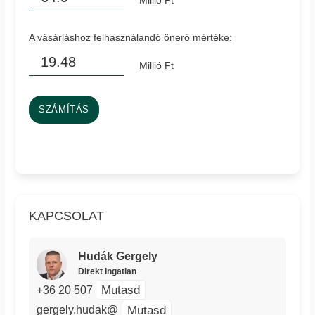
Millió Ft
A vásárláshoz felhasználandó önerő mértéke:
Millió Ft
SZÁMÍTÁS
KAPCSOLAT
Hudák Gergely
Direkt Ingatlan
Mutasd
+36 20 507
Mutasd
gergely.hudak@