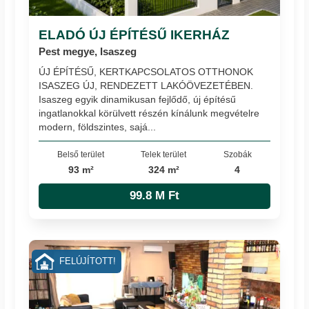
ELADÓ ÚJ ÉPÍTÉSŰ IKERHÁZ
Pest megye, Isaszeg
ÚJ ÉPÍTÉSŰ, KERTKAPCSOLATOS OTTHONOK
ISASZEG ÚJ, RENDEZETT LAKÓÖVEZETÉBEN.
Isaszeg egyik dinamikusan fejlődő, új építésű
ingatlanokkal körülvett részén kínálunk megvételre
modern, földszintes, sajá...
Belső terület
Telek terület
Szobák
93 m²
324 m²
4
99.8 M Ft
FELÚJÍTOTT!