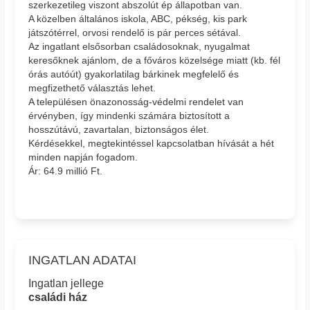
szerkezetileg viszont abszolút ép állapotban van.
A közelben általános iskola, ABC, pékség, kis park
játszótérrel, orvosi rendelő is pár perces sétával.
Az ingatlant elsősorban családosoknak, nyugalmat
keresőknek ajánlom, de a főváros közelsége miatt (kb. fél
órás autóút) gyakorlatilag bárkinek megfelelő és
megfizethető választás lehet.
A településen önazonosság-védelmi rendelet van
érvényben, így mindenki számára biztosított a
hosszútávú, zavartalan, biztonságos élet.
Kérdésekkel, megtekintéssel kapcsolatban hívását a hét
minden napján fogadom.
Ár: 64.9 millió Ft.
INGATLAN ADATAI
Ingatlan jellege
családi ház