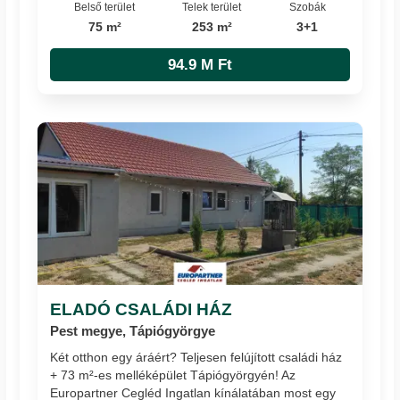
Belső terület
Telek terület
Szobák
75 m²
253 m²
3+1
94.9 M Ft
ELADÓ CSALÁDI HÁZ
Pest megye, Tápiógyörgye
Két otthon egy áráért? Teljesen felújított családi ház
+ 73 m²-es melléképület Tápiógyörgyén! Az
Europartner Cegléd Ingatlan kínálatában most egy