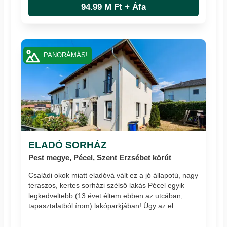
94.99 M Ft + Áfa
PANORÁMÁS!
ELADÓ SORHÁZ
Pest megye, Pécel, Szent Erzsébet körút
Családi okok miatt eladóvá vált ez a jó állapotú, nagy
teraszos, kertes sorházi szélső lakás Pécel egyik
legkedveltebb (13 évet éltem ebben az utcában,
tapasztalatból írom) lakóparkjában! Úgy az el...