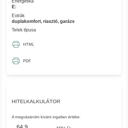
Energetika
E:
Extrák
duplakomfort, riasztó, garázs
Telek típusa
HTML
PDF
HITELKALKULÁTOR
A megvásárolni kívánt ingatlan értéke: