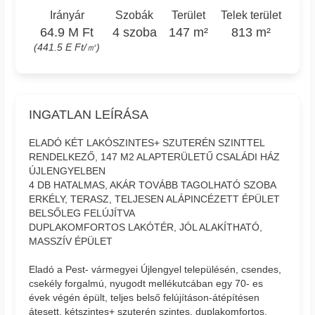
Irányár
Szobák
Terület
Telek terület
64.9 M Ft
4 szoba
147 m²
813 m²
(441.5 E Ft/㎡)
INGATLAN LEÍRÁSA
ELADÓ KÉT LAKÓSZINTES+ SZUTERÉN SZINTTEL
RENDELKEZŐ, 147 M2 ALAPTERÜLETŰ CSALÁDI HÁZ
ÚJLENGYELBEN
4 DB HATALMAS, AKÁR TOVÁBB TAGOLHATÓ SZOBA
ERKÉLY, TERASZ, TELJESEN ALÁPINCÉZETT ÉPÜLET
BELSŐLEG FELÚJÍTVA
DUPLAKOMFORTOS LAKÓTÉR, JÓL ALAKÍTHATÓ,
MASSZÍV ÉPÜLET
Eladó a Pest- vármegyei Újlengyel településén, csendes,
csekély forgalmú, nyugodt mellékutcában egy 70- es
évek végén épült, teljes belső felújításon-átépítésen
átesett, kétszintes+ szuterén szintes, duplakomfortos,