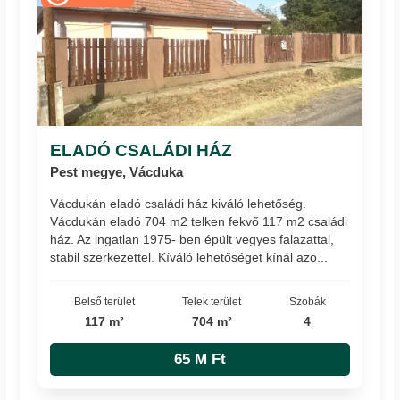
ELADÓ CSALÁDI HÁZ
Pest megye, Vácduka
Vácdukán eladó családi ház kiváló lehetőség.
Vácdukán eladó 704 m2 telken fekvő 117 m2 családi
ház. Az ingatlan 1975- ben épült vegyes falazattal,
stabil szerkezettel. Kíváló lehetőséget kínál azo...
Belső terület
Telek terület
Szobák
117 m²
704 m²
4
65 M Ft