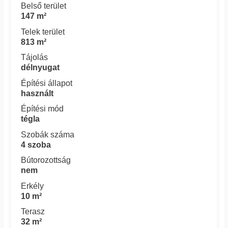
Belső terület
147 m²
Telek terület
813 m²
Tájolás
délnyugat
Építési állapot
használt
Építési mód
tégla
Szobák száma
4 szoba
Bútorozottság
nem
Erkély
10 m²
Terasz
32 m²