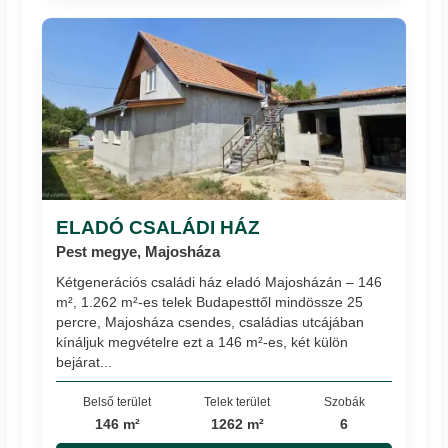
ELADÓ CSALÁDI HÁZ
Pest megye, Majosháza
Kétgenerációs családi ház eladó Majosházán – 146
m², 1.262 m²-es telek Budapesttől mindössze 25
percre, Majosháza csendes, családias utcájában
kínáljuk megvételre ezt a 146 m²-es, két külön
bejárat...
Belső terület
Telek terület
Szobák
146 m²
1262 m²
6