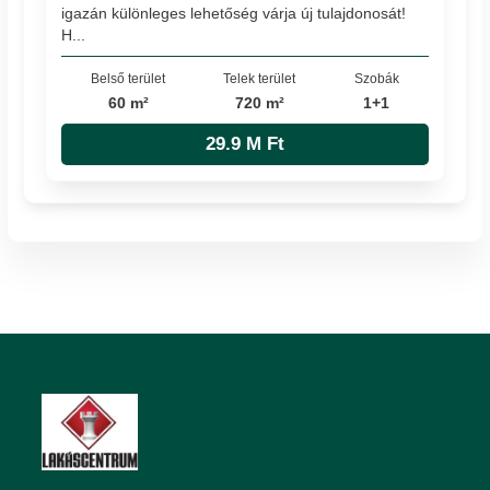
igazán különleges lehetőség várja új tulajdonosát!
H...
Belső terület
Telek terület
Szobák
60 m²
720 m²
1+1
29.9 M Ft