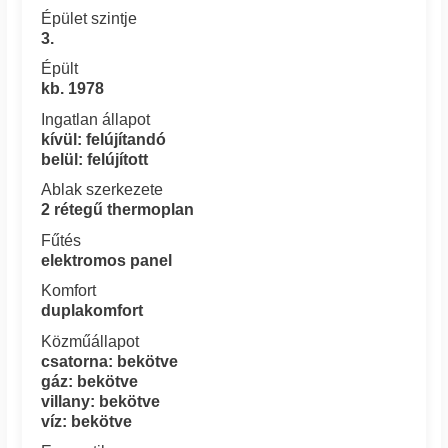
Épület szintje
3.
Épült
kb. 1978
Ingatlan állapot
kívül: felújítandó
belül: felújított
Ablak szerkezete
2 rétegű thermoplan
Fűtés
elektromos panel
Komfort
duplakomfort
Közműállapot
csatorna: bekötve
gáz: bekötve
villany: bekötve
víz: bekötve