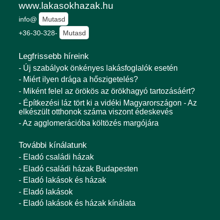
www.lakasokhazak.hu
info@
Mutasd
+36-30-328-
Mutasd
Legfrissebb híreink
- Új szabályok önkényes lakásfoglalók esetén
- Miért ilyen drága a hőszigetelés?
- Miként felel az örökös az örökhagyó tartozásáért?
- Építkezési láz tört ki a vidéki Magyarországon - Az
elkészült otthonok száma viszont édeskevés
- Az agglomerációba költözés margójára
További kínálatunk
- Eladó családi házak
- Eladó családi házak Budapesten
- Eladó lakások és házak
- Eladó lakások
- Eladó lakások és házak kínálata