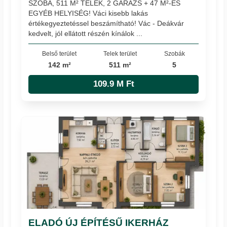
SZOBA, 511 M² TELEK, 2 GARÁZS + 47 M²-ES
EGYÉB HELYISÉG! Váci kisebb lakás
értékegyeztetéssel beszámítható! Vác - Deákvár
kedvelt, jól ellátott részén kínálok ...
Belső terület
Telek terület
Szobák
142 m²
511 m²
5
109.9 M Ft
ELADÓ ÚJ ÉPÍTÉSŰ IKERHÁZ