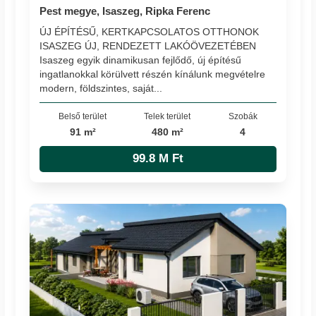
Pest megye, Isaszeg, Ripka Ferenc
ÚJ ÉPÍTÉSŰ, KERTKAPCSOLATOS OTTHONOK
ISASZEG ÚJ, RENDEZETT LAKÓÖVEZETÉBEN
Isaszeg egyik dinamikusan fejlődő, új építésű
ingatlanokkal körülvett részén kínálunk megvételre
modern, földszintes, saját...
Belső terület
Telek terület
Szobák
91 m²
480 m²
4
99.8 M Ft