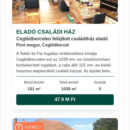
ELADÓ CSALÁDI HÁZ
Ceglédbercelen felújított családiház eladó
Pest megye, Ceglédbercel
A Teleki és Fia Ingatlan értékesítésre kínálja
Ceglédbercelen ezt az 1039 nm.-es összközműves
körbekerített ingatlant, a rajta álló 101 nm.-es belső
hasznos alapterületű családi házzal. Az épület beto...
Belső terület
Telek terület
Szobák
101 m²
1039 m²
3
47.9 M Ft
KIEMELT