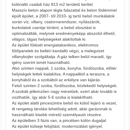
különálló családi ház 813 m2 területű kerttel.
Masszív beton alapon tégla falazattal és beton födémmel
épült épület, a 2007- től 2010- ig tartó belső munkálatok
során víz, villany, csatornarendszer, nyílászárók,
burkolatok cseréje történt, a belső elosztást is
optimalizálták, melynek eredményeképp abszolút élhető,
világos, tágas helyiségeket alakítottak ki.
Az épület fűtését energiatakarékos, elektromos
fűtőpanelek és beltéri kandalló végzi, a melegvizet
villanybojler szolgáltatja. A gáz telken belül maradt, így
igény szerint ismét használható.
Alsó szinten nappali, 1 szoba, konyha, fürdőszoba, előtér
helyiségek lettek kialakítva. A nappaliból a teraszra, a
konyhából és a szobából az erkélyre van kijárás.
Felső szinten 2 szoba, fürdőszoba, közlekedő helyiségek.
A szobák jellemzően nagy méretűek, ezért akár tovább is
oszthatók, így akár 5-6 szoba is kialakítható.
Az épület alatti pinceszintre belső és külső lejáró is vezet,
itt rengeteg tárolási lehetőség adott, akár garázsnak is
használható kisebb méretű személyautó részére.
Az épületben 3 fázis van, a pincében külön dugaljal.
Az épület külseje felújítást, modernizálást igényel,