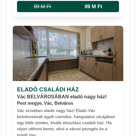
99 M Ft
89 M Ft
ELADÓ CSALÁDI HÁZ
Vác BELVÁROSÁBAN eladó nagy ház!
Pest megye, Vác, Belváros
Vác szívében eladó nagy ház! Eladó Vác
belvárosának egyik csendes, hangulatos utcájában
egy több szintes, kiváló elosztású családi ház. Ha
olyan otthont keres, ahol a városi pezsgés és a
privát nyu...