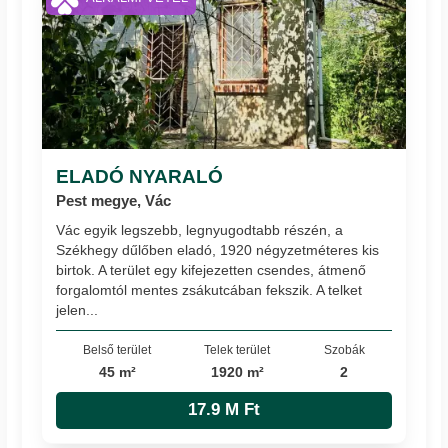
ELADÓ NYARALÓ
Pest megye, Vác
Vác egyik legszebb, legnyugodtabb részén, a
Székhegy dűlőben eladó, 1920 négyzetméteres kis
birtok. A terület egy kifejezetten csendes, átmenő
forgalomtól mentes zsákutcában fekszik. A telket
jelen...
Belső terület
Telek terület
Szobák
45 m²
1920 m²
2
17.9 M Ft