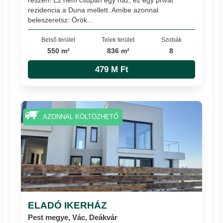
rezidencia a Duna mellett. Amibe azonnal
beleszeretsz: Örök...
Belső terület
Telek terület
Szobák
550 m²
836 m²
8
479 M Ft
AZONNAL KÖLTÖZHETŐ
ELADÓ IKERHÁZ
Pest megye, Vác, Deákvár