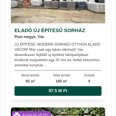
ELADÓ ÚJ ÉPÍTÉSŰ SORHÁZ
Pest megye, Vác
ÚJ ÉPÍTÉSŰ, MODERN SORHÁZI OTTHON ELADÓ
VÁCON! Már csak egy lakás elérhető! Vác
dinamikusan fejlődő új építésű lakóparkjában
kínálunk megvételre egy 92 nm-es, belső kétszintes,
amerikai konyhás ...
Belső terület
Telek terület
Szobák
92 m²
165 m²
4
97.5 M Ft
ALKALMI VÉTEL