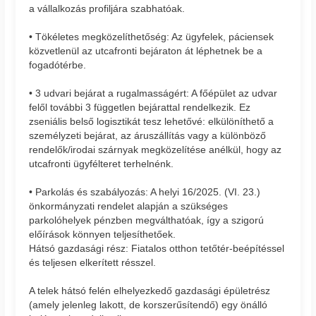
a vállalkozás profiljára szabhatóak.
• Tökéletes megközelíthetőség: Az ügyfelek, páciensek
közvetlenül az utcafronti bejáraton át léphetnek be a
fogadótérbe.
• 3 udvari bejárat a rugalmasságért: A főépület az udvar
felől további 3 független bejárattal rendelkezik. Ez
zseniális belső logisztikát tesz lehetővé: elkülöníthető a
személyzeti bejárat, az áruszállítás vagy a különböző
rendelők/irodai szárnyak megközelítése anélkül, hogy az
utcafronti ügyfélteret terhelnénk.
• Parkolás és szabályozás: A helyi 16/2025. (VI. 23.)
önkormányzati rendelet alapján a szükséges
parkolóhelyek pénzben megválthatóak, így a szigorú
előírások könnyen teljesíthetőek.
Hátsó gazdasági rész: Fiatalos otthon tetőtér-beépítéssel
és teljesen elkerített résszel.
A telek hátsó felén elhelyezkedő gazdasági épületrész
(amely jelenleg lakott, de korszerűsítendő) egy önálló