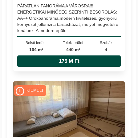
PÁRATLAN PANORÁMA A VÁROSRA!!!
ENERGETIKAI MINŐSÉG SZERINTI BESOROLÁS:
AA++ Örökpanoráma,modern kivitelezés, gyönyörű
környezet jellemzi a társasházat, melyet megvételre
kínálunk. A modern épüle...
Belső terület
Telek terület
Szobák
164 m²
440 m²
4
175 M Ft
KIEMELT