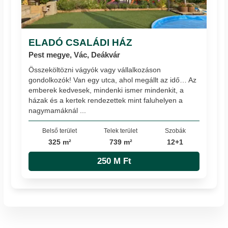
ELADÓ CSALÁDI HÁZ
Pest megye, Vác, Deákvár
Összeköltözni vágyók vagy vállalkozáson
gondolkozók! Van egy utca, ahol megállt az idő… Az
emberek kedvesek, mindenki ismer mindenkit, a
házak és a kertek rendezettek mint faluhelyen a
nagymamáknál ...
Belső terület
Telek terület
Szobák
325 m²
739 m²
12+1
250 M Ft