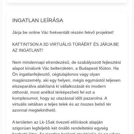
INGATLAN LEÍRÁSA
Járja be online Vác frekventált részén fekvő projektet!
KATTINTSON A 3D VIRTUÁLIS TÚRÁÉRT ÉS JÁRJA BE
AZ INGATLANT!
Nem mindennapi elrendezésű, de szabályozott fejlesztési
alapot kínálunk Vác belterületén, a Budapesti főúton. Ha
Ön ingatlanfejlesztő, cégtulajdonos vagy olyan
magánszemély, aki egy helyen, mégis egymástól teljesen
elszeparálva alakítaná ki vállalkozását és modern
otthonát, most anélkül térképezheti fel ezt a
komplexumot, hogy az utazással időt pazarolna. A
virtuális sétában a teljes telek és az összes belső tér
azonnal megtekinthető.
A területen az Lk-15ak övezeti előírások alapján
szigorúan legfeljebb két önálló rendeltetési egység
hozható létre. Az ingatlan bejárati struktúrája és az udvar