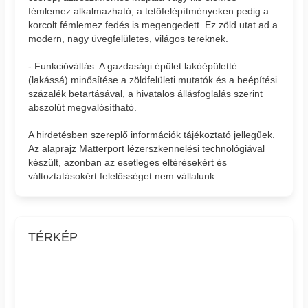
fémlemez alkalmazható, a tetőfelépítményeken pedig a
korcolt fémlemez fedés is megengedett. Ez zöld utat ad a
modern, nagy üvegfelületes, világos tereknek.
- Funkcióváltás: A gazdasági épület lakóépületté
(lakássá) minősítése a zöldfelületi mutatók és a beépítési
százalék betartásával, a hivatalos állásfoglalás szerint
abszolút megvalósítható.
A hirdetésben szereplő információk tájékoztató jellegűek.
Az alaprajz Matterport lézerszkennelési technológiával
készült, azonban az esetleges eltérésekért és
változtatásokért felelősséget nem vállalunk.
TÉRKÉP