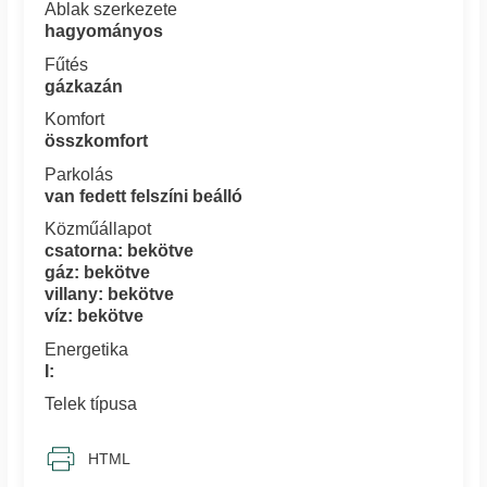
Ablak szerkezete
hagyományos
Fűtés
gázkazán
Komfort
összkomfort
Parkolás
van fedett felszíni beálló
Közműállapot
csatorna: bekötve
gáz: bekötve
villany: bekötve
víz: bekötve
Energetika
I:
Telek típusa
HTML