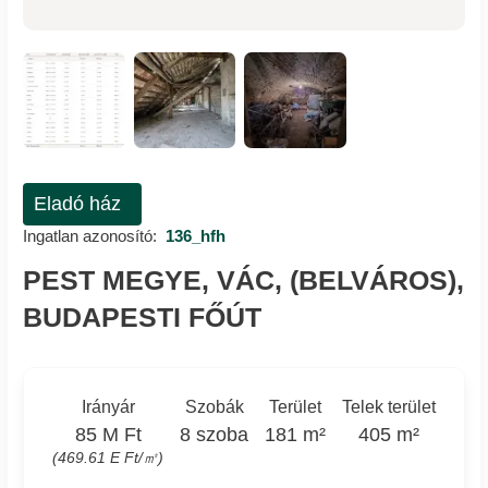
Eladó ház
Ingatlan azonosító:
136_hfh
PEST MEGYE, VÁC, (BELVÁROS),
BUDAPESTI FŐÚT
Irányár
Szobák
Terület
Telek terület
85 M Ft
8 szoba
181 m²
405 m²
(469.61 E Ft/㎡)