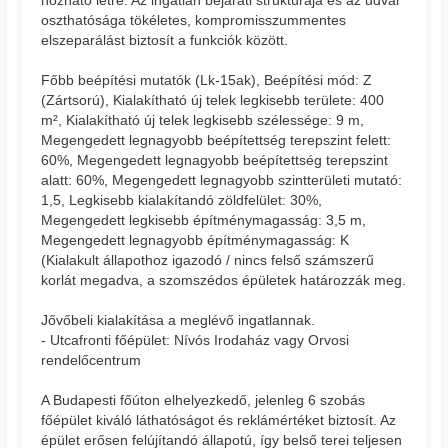
oszthatósága tökéletes, kompromisszummentes
elszeparálást biztosít a funkciók között.
Főbb beépítési mutatók (Lk-15ak), Beépítési mód: Z
(Zártsorú), Kialakítható új telek legkisebb területe: 400
m², Kialakítható új telek legkisebb szélessége: 9 m,
Megengedett legnagyobb beépítettség terepszint felett:
60%, Megengedett legnagyobb beépítettség terepszint
alatt: 60%, Megengedett legnagyobb szintterületi mutató:
1,5, Legkisebb kialakítandó zöldfelület: 30%,
Megengedett legkisebb építménymagasság: 3,5 m,
Megengedett legnagyobb építménymagasság: K
(Kialakult állapothoz igazodó / nincs felső számszerű
korlát megadva, a szomszédos épületek határozzák meg.
Jővőbeli kialakítása a meglévő ingatlannak.
- Utcafronti főépület: Nívós Irodaház vagy Orvosi
rendelőcentrum
A Budapesti főúton elhelyezkedő, jelenleg 6 szobás
főépület kiváló láthatóságot és reklámértéket biztosít. Az
épület erősen felújítandó állapotú, így belső terei teljesen