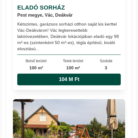
ELADÓ SORHÁZ
Pest megye, Vác, Deákvár
Kétszintes, garázsos sorházi otthon saját kis kerttel
Vác-Deákváron! Vác legkeresettebb
lakóövezetében, Deákvár lokációjában eladó egy 98
m²-es (szintenként 50 m²-es), tégla építésű, kiváló
elosztású...
Belső terület
Telek terület
Szobák
100 m²
100 m²
3
104 M Ft