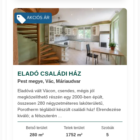
AKCIÓS ÁR
ELADÓ CSALÁDI HÁZ
Pest megye, Vác, Máriaudvar
Eladóvá vált Vácon, csendes, mégis jól
megközelíthető részén egy 2000-ben épült,
összesen 280 négyzetméteres lakóterületű,
Porotherm téglából készült családi ház! Elrendezése
kiváló; a félszuterén ...
Belső terület
Telek terület
Szobák
280 m²
1752 m²
5