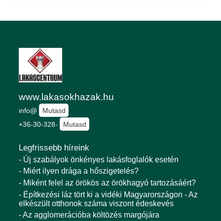
www.lakasokhazak.hu
info@
Mutasd
+36-30-328-
Mutasd
Legfrissebb híreink
- Új szabályok önkényes lakásfoglalók esetén
- Miért ilyen drága a hőszigetelés?
- Miként felel az örökös az örökhagyó tartozásáért?
- Építkezési láz tört ki a vidéki Magyarországon - Az
elkészült otthonok száma viszont édeskevés
- Az agglomerációba költözés margójára