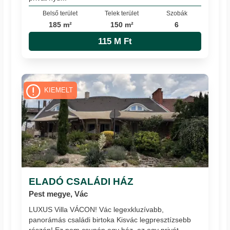
Belső terület
Telek terület
Szobák
185 m²
150 m²
6
115 M Ft
KIEMELT
ELADÓ CSALÁDI HÁZ
Pest megye, Vác
LUXUS Villa VÁCON! Vác legexkluzívabb,
panorámás családi birtoka Kisvác legpresztízsebb
részén! Ez nem csupán egy ház, ez egy privát