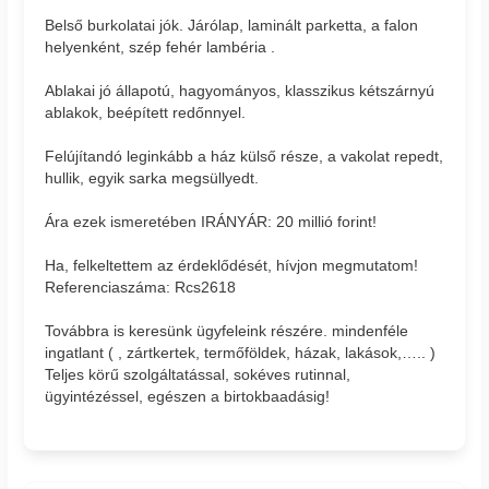
Belső burkolatai jók. Járólap, laminált parketta, a falon
helyenként, szép fehér lambéria .
Ablakai jó állapotú, hagyományos, klasszikus kétszárnyú
ablakok, beépített redőnnyel.
Felújítandó leginkább a ház külső része, a vakolat repedt,
hullik, egyik sarka megsüllyedt.
Ára ezek ismeretében IRÁNYÁR: 20 millió forint!
Ha, felkeltettem az érdeklődését, hívjon megmutatom!
Referenciaszáma: Rcs2618
Továbbra is keresünk ügyfeleink részére. mindenféle
ingatlant ( , zártkertek, termőföldek, házak, lakások,….. )
Teljes körű szolgáltatással, sokéves rutinnal,
ügyintézéssel, egészen a birtokbaadásig!