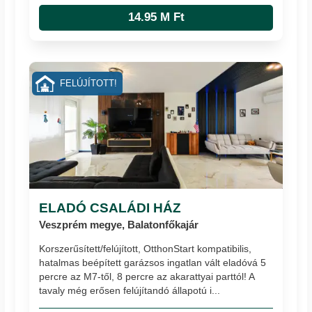
14.95 M Ft
FELÚJÍTOTT!
ELADÓ CSALÁDI HÁZ
Veszprém megye, Balatonfőkajár
Korszerűsített/felújított, OtthonStart kompatibilis,
hatalmas beépített garázsos ingatlan vált eladóvá 5
percre az M7-től, 8 percre az akarattyai parttól! A
tavaly még erősen felújítandó állapotú i...