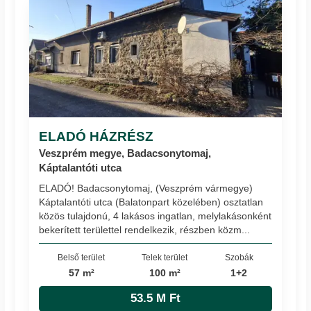
ELADÓ HÁZRÉSZ
Veszprém megye, Badacsonytomaj,
Káptalantóti utca
ELADÓ! Badacsonytomaj, (Veszprém vármegye)
Káptalantóti utca (Balatonpart közelében) osztatlan
közös tulajdonú, 4 lakásos ingatlan, melylakásonként
bekerített területtel rendelkezik, részben közm...
Belső terület
Telek terület
Szobák
57 m²
100 m²
1+2
53.5 M Ft