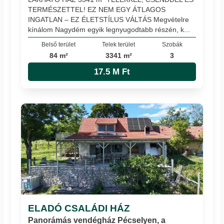
TERMÉSZETTEL! EZ NEM EGY ÁTLAGOS
INGATLAN – EZ ÉLETSTÍLUS VÁLTÁS Megvételre
kínálom Nagydém egyik legnyugodtabb részén, k...
Belső terület
Telek terület
Szobák
84 m²
3341 m²
3
17.5 M Ft
ELADÓ CSALÁDI HÁZ
Panorámás vendégház Pécselyen, a