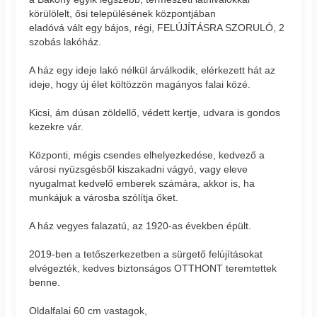
körülölelt, ősi településének központjában
eladóvá vált egy bájos, régi, FELÚJÍTÁSRA SZORULÓ, 2
szobás lakóház.
A ház egy ideje lakó nélkül árválkodik, elérkezett hát az
ideje, hogy új élet költözzön magányos falai közé.
Kicsi, ám dúsan zöldellő, védett kertje, udvara is gondos
kezekre vár.
Központi, mégis csendes elhelyezkedése, kedvező a
városi nyüzsgésből kiszakadni vágyó, vagy eleve
nyugalmat kedvelő emberek számára, akkor is, ha
munkájuk a városba szólítja őket.
A ház vegyes falazatú, az 1920-as években épült.
2019-ben a tetőszerkezetben a sürgető felújításokat
elvégezték, kedves biztonságos OTTHONT teremtettek
benne.
Oldalfalai 60 cm vastagok,