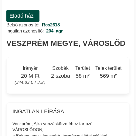
Eladó ház
Belső azonosító:
Rcs2618
Ingatlan azonosító:
204_agr
VESZPRÉM MEGYE, VÁROSLŐD
Irányár
Szobák
Terület
Telek terület
20 M Ft
2 szoba
58 m²
569 m²
(344.83 E Ft/㎡)
INGATLAN LEÍRÁSA
Veszprém, Ajka vonzáskörzetéhez tartozó
VÁROSLŐDÖN,
a Bakony egyik legszebb, természeti látnivalókkal