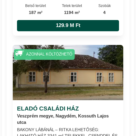
Belső terület
Telek terület
Szobák
187 m²
1194 m²
4
129.9 M Ft
AZONNAL KÖLTÖZHETŐ
ELADÓ CSALÁDI HÁZ
Veszprém megye, Nagydém, Kossuth Lajos
utca
BAKONY LÁBÁNÁL – RITKA LEHETŐSÉG:
LAKHATÓ HÁZ 3341 m² TELEKKEL, CSENDDEL ÉS