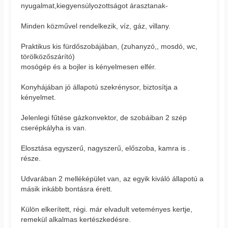
nyugalmat,kiegyensúlyozottságot árasztanak-
Minden közművel rendelkezik, víz, gáz, villany.
Praktikus kis fürdőszobájában, (zuhanyzó,, mosdó, wc,
törölközőszárító)
mosógép és a bojler is kényelmesen elfér.
Konyhájában jó állapotú szekrénysor, biztosítja a
kényelmet.
Jelenlegi fűtése gázkonvektor, de szobáiban 2 szép
cserépkályha is van.
Elosztása egyszerű, nagyszerű, előszoba, kamra is .
része.
Udvarában 2 melléképület van, az egyik kiváló állapotú a
másik inkább bontásra érett.
Külön elkerített, régi. már elvadult veteményes kertje,
remekül alkalmas kertészkedésre.