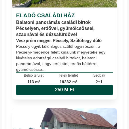
ELADÓ CSALÁDI HÁZ
Balatoni panorámás családi birtok
Pécselyen, erdővel, gyümölcsössel,
szaunával és dézsafürdővel
Veszprém megye, Pécsely, Szõlõhegy dûlõ
Pécsely egyik különleges szőlőhegyi részén, a
Pécselyi-medence felett kínálunk megvételre egy
kivételes adottságú családi birtokot, balatoni
panorámával, nagy területtel, erdős háttérrel,
gyümölcsösse...
Belső terület
Telek terület
Szobák
113 m²
19232 m²
2+1
250 M Ft