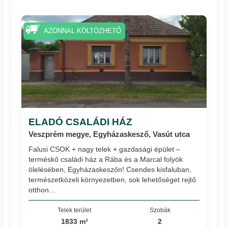
AZONNAL KÖLTÖZHETŐ
ELADÓ CSALÁDI HÁZ
Veszprém megye, Egyházaskesző, Vasút utca
Falusi CSOK + nagy telek + gazdasági épület –
terméskő családi ház a Rába és a Marcal folyók
ölelésében, Egyházaskeszőn! Csendes kisfaluban,
természetközeli környezetben, sok lehetőséget rejtő
otthon...
Telek terület
Szobák
1833 m²
2