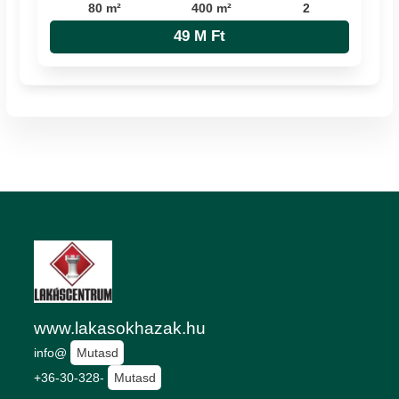
80 m²
400 m²
2
49 M Ft
www.lakasokhazak.hu
info@
Mutasd
+36-30-328-
Mutasd