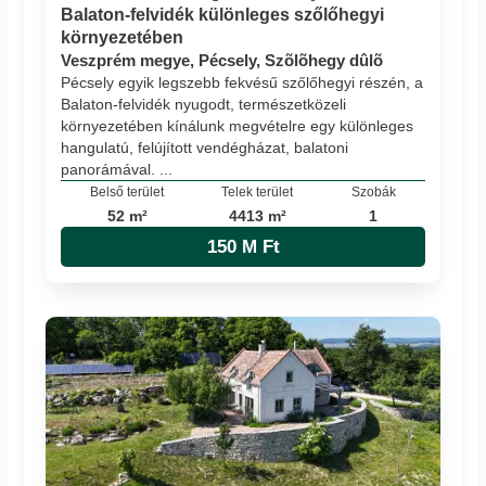
Balaton-felvidék különleges szőlőhegyi
környezetében
Veszprém megye, Pécsely, Szõlõhegy dûlõ
Pécsely egyik legszebb fekvésű szőlőhegyi részén, a
Balaton-felvidék nyugodt, természetközeli
környezetében kínálunk megvételre egy különleges
hangulatú, felújított vendégházat, balatoni
panorámával. ...
Belső terület
Telek terület
Szobák
52 m²
4413 m²
1
150 M Ft