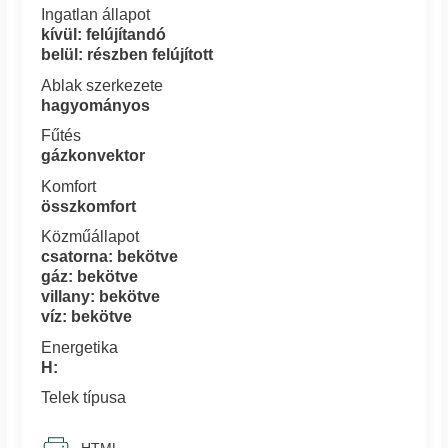
Ingatlan állapot
kívül: felújítandó
belül: részben felújított
Ablak szerkezete
hagyományos
Fűtés
gázkonvektor
Komfort
összkomfort
Közműállapot
csatorna: bekötve
gáz: bekötve
villany: bekötve
víz: bekötve
Energetika
H:
Telek típusa
HTML