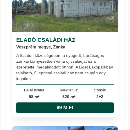
ELADÓ CSALÁDI HÁZ
Veszprém megye, Zánka
A Balaton közelségében, a nyugodt, barátságos
Zánkai környezetben várja új családját ez a
szeretettel megálmodott otthon. A Liget Lakóparkban
található, új építésű családi ház nem csupán egy
ingatlan...
Belső terület
Telek terület
Szobák
98 m²
320 m²
2+2
89 M Ft