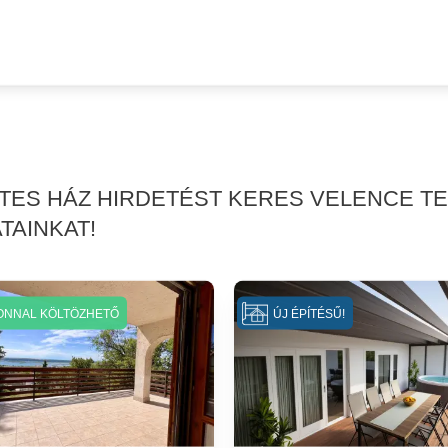
RTES HÁZ HIRDETÉST KERES VELENCE T
TAINKAT!
ONNAL KÖLTÖZHETŐ
ÚJ ÉPÍTÉSŰ!