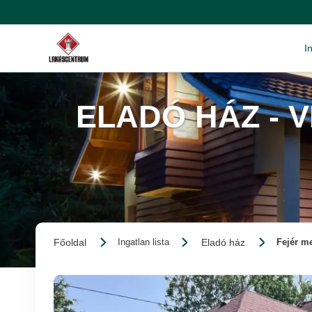
I
ELADÓ HÁZ - 
Főoldal
Eladó ház
Ingatlan lista
Fejér me