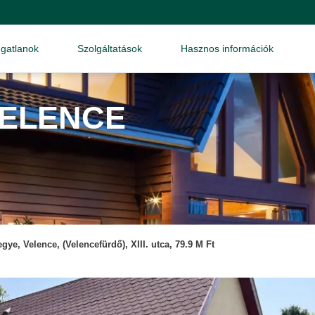
ngatlanok
Szolgáltatások
Hasznos információk
VELENCE
gye, Velence, (Velencefürdő), XIII. utca, 79.9 M Ft