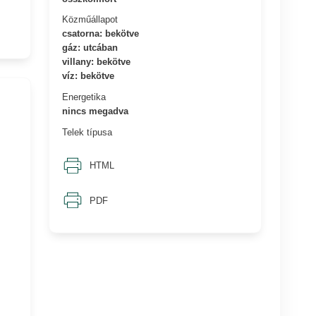
Közműállapot
csatorna: bekötve
gáz: utcában
villany: bekötve
víz: bekötve
Energetika
nincs megadva
Telek típusa
HTML
PDF