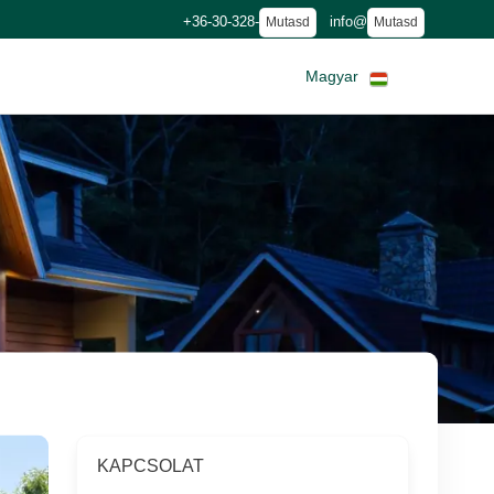
+36-30-328-
info@
Mutasd
Mutasd
Magyar
KAPCSOLAT