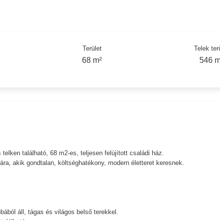
Terület
Telek ter
68 m²
546 m
lken található, 68 m2-es, teljesen felújított családi ház.
ra, akik gondtalan, költséghatékony, modern életteret keresnek.
ból áll, tágas és világos belső terekkel.