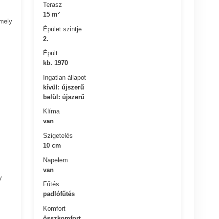
Terasz
15 m²
amely
Épület szintje
2.
Épült
kb. 1970
Ingatlan állapot
kívül: újszerű
belül: újszerű
Klíma
van
Szigetelés
10 cm
Napelem
van
y
Fűtés
padlófűtés
Komfort
összkomfort