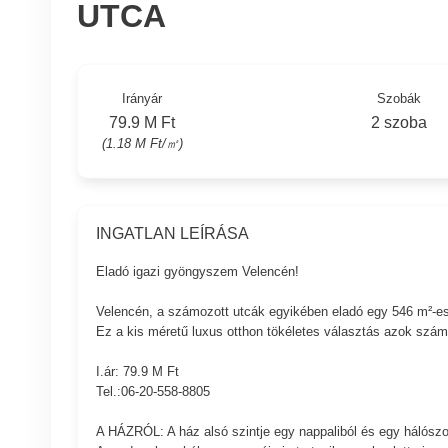
UTCA
Irányár
Szobák
79.9 M Ft
2 szoba
(1.18 M Ft/㎡)
INGATLAN LEÍRÁSA
Eladó igazi gyöngyszem Velencén!
Velencén, a számozott utcák egyikében eladó egy 546 m²-es te
Ez a kis méretű luxus otthon tökéletes választás azok számá
I.ár: 79.9 M Ft
Tel.:06-20-558-8805
A HÁZRÓL: A ház alsó szintje egy nappaliból és egy hálószobá