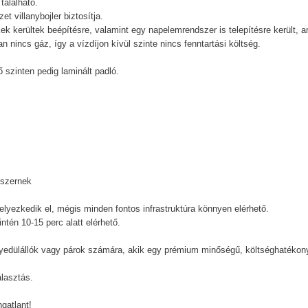
található.
t villanybojler biztosítja.
ékek kerültek beépítésre, valamint egy napelemrendszer is telepítésre került, 
 nincs gáz, így a vízdíjon kívül szinte nincs fenntartási költség.
ő szinten pedig laminált padló.
dszernek
zkedik el, mégis minden fontos infrastruktúra könnyen elérhető.
tén 10-15 perc alatt elérhető.
yedülállók vagy párok számára, akik egy prémium minőségű, költséghatékon
álasztás.
gatlant!