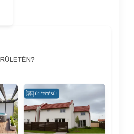
ERÜLETÉN?
ÚJ ÉPÍTÉSŰ!