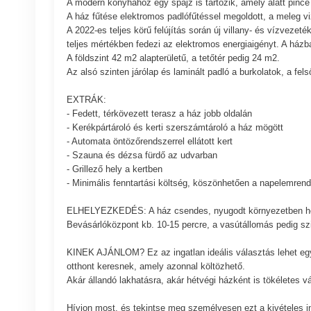
A modern konyhához egy spájz is tartozik, amely alatt pince 
A ház fűtése elektromos padlófűtéssel megoldott, a meleg vize
A 2022-es teljes körű felújítás során új villany- és vízvezet
teljes mértékben fedezi az elektromos energiaigényt. A házban
A földszint 42 m2 alapterületű, a tetőtér pedig 24 m2.
Az alsó szinten járólap és laminált padló a burkolatok, a fels
EXTRÁK:
- Fedett, térkövezett terasz a ház jobb oldalán
- Kerékpártároló és kerti szerszámtároló a ház mögött
- Automata öntözőrendszerrel ellátott kert
- Szauna és dézsa fürdő az udvarban
- Grillező hely a kertben
- Minimális fenntartási költség, köszönhetően a napelemren
ELHELYEZKEDÉS: A ház csendes, nyugodt környezetben helye
Bevásárlóközpont kb. 10-15 percre, a vasútállomás pedig szin
KINEK AJÁNLOM? Ez az ingatlan ideális választás lehet eg
otthont keresnek, amely azonnal költözhető.
Akár állandó lakhatásra, akár hétvégi házként is tökéletes v
Hívjon most, és tekintse meg személyesen ezt a kivételes in