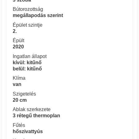
Bútorozottság
megállapodás szerint
Épület szintje
2.
Épült
2020
Ingatlan állapot
kívül: kitűnő
belül: kitűnő
Klíma
van
Szigetelés
20 cm
Ablak szerkezete
3 rétegű thermoplan
Fűtés
hőszivattyús