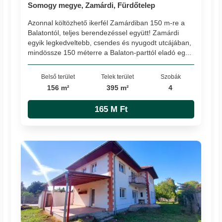
Somogy megye, Zamárdi, Fürdőtelep
Azonnal költözhető ikerfél Zamárdiban 150 m-re a
Balatontól, teljes berendezéssel együtt! Zamárdi
egyik legkedveltebb, csendes és nyugodt utcájában,
mindössze 150 méterre a Balaton-parttól eladó eg...
Belső terület
Telek terület
Szobák
156 m²
395 m²
4
165 M Ft