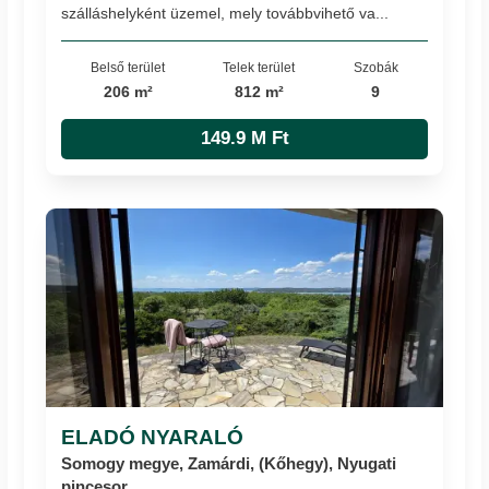
szálláshelyként üzemel, mely továbbvihető va...
Belső terület
Telek terület
Szobák
206 m²
812 m²
9
149.9 M Ft
ELADÓ NYARALÓ
Somogy megye, Zamárdi, (Kőhegy), Nyugati
pincesor