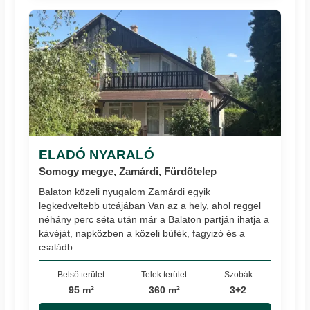
ELADÓ NYARALÓ
Somogy megye, Zamárdi, Fürdőtelep
Balaton közeli nyugalom Zamárdi egyik
legkedveltebb utcájában Van az a hely, ahol reggel
néhány perc séta után már a Balaton partján ihatja a
kávéját, napközben a közeli büfék, fagyizó és a
családb...
Belső terület
Telek terület
Szobák
95 m²
360 m²
3+2