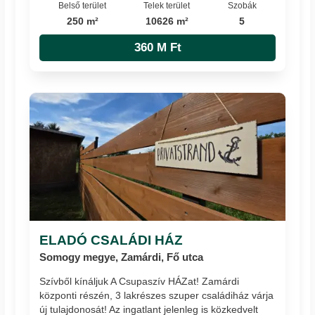
Belső terület
Telek terület
Szobák
250 m²
10626 m²
5
360 M Ft
ELADÓ CSALÁDI HÁZ
Somogy megye, Zamárdi, Fő utca
Szívből kínáljuk A Csupaszív HÁZat! Zamárdi
központi részén, 3 lakrészes szuper családiház várja
új tulajdonosát! Az ingatlant jelenleg is közkedvelt