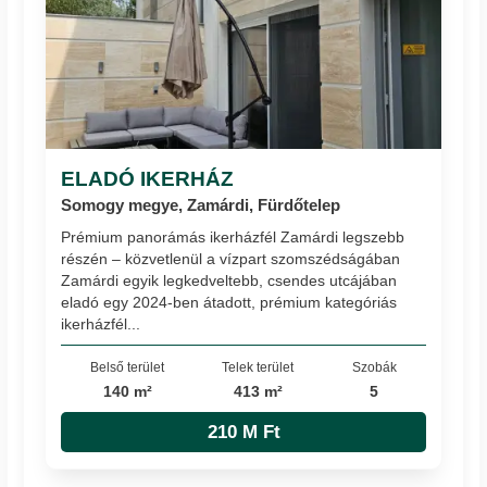
ELADÓ IKERHÁZ
Somogy megye, Zamárdi, Fürdőtelep
Prémium panorámás ikerházfél Zamárdi legszebb
részén – közvetlenül a vízpart szomszédságában
Zamárdi egyik legkedveltebb, csendes utcájában
eladó egy 2024-ben átadott, prémium kategóriás
ikerházfél...
Belső terület
Telek terület
Szobák
140 m²
413 m²
5
210 M Ft