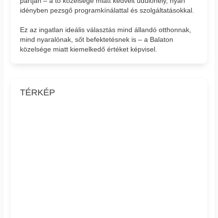
partján – a tó közelsége miatt kedvelt üdülőhely, nyári
idényben pezsgő programkínálattal és szolgáltatásokkal.
Ez az ingatlan ideális választás mind állandó otthonnak,
mind nyaralónak, sőt befektetésnek is – a Balaton
közelsége miatt kiemelkedő értéket képvisel.
TÉRKÉP