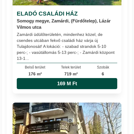
ELADÓ CSALÁDI HÁZ
Somogy megye, Zamárdi, (Fürdőtelep), Lázár
Vilmos utca
Zamárdi üdülőterületén, mindenhez közel, de
csendes utcában fekvő családi ház várja új
Tulajdonosát! A lokáció: - szabad strandok 5-10
perc-; - vasútállomás 5-13 perc-; - Zamárdi központ
13-1...
Belső terület
Telek terület
Szobák
176 m²
719 m²
6
169 M Ft