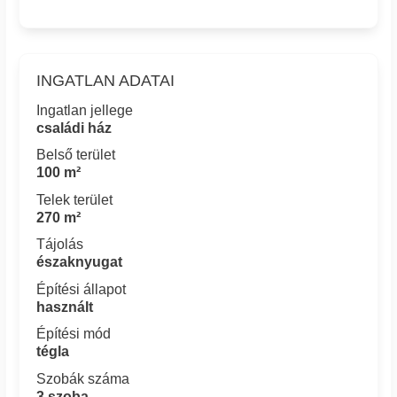
INGATLAN ADATAI
Ingatlan jellege
családi ház
Belső terület
100 m²
Telek terület
270 m²
Tájolás
északnyugat
Építési állapot
használt
Építési mód
tégla
Szobák száma
3 szoba