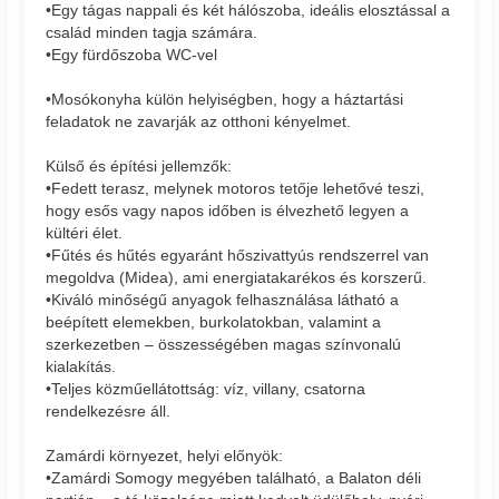
•Egy tágas nappali és két hálószoba, ideális elosztással a
család minden tagja számára.
•Egy fürdőszoba WC-vel
•Mosókonyha külön helyiségben, hogy a háztartási
feladatok ne zavarják az otthoni kényelmet.
Külső és építési jellemzők:
•Fedett terasz, melynek motoros tetője lehetővé teszi,
hogy esős vagy napos időben is élvezhető legyen a
kültéri élet.
•Fűtés és hűtés egyaránt hőszivattyús rendszerrel van
megoldva (Midea), ami energiatakarékos és korszerű.
•Kiváló minőségű anyagok felhasználása látható a
beépített elemekben, burkolatokban, valamint a
szerkezetben – összességében magas színvonalú
kialakítás.
•Teljes közműellátottság: víz, villany, csatorna
rendelkezésre áll.
Zamárdi környezet, helyi előnyök:
•Zamárdi Somogy megyében található, a Balaton déli