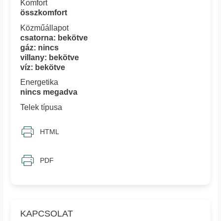
Komfort
összkomfort
Közműállapot
csatorna: bekötve
gáz: nincs
villany: bekötve
víz: bekötve
Energetika
nincs megadva
Telek típusa
HTML
PDF
KAPCSOLAT