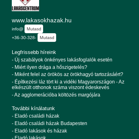
www.lakasokhazak.hu
info@
Mutasd
+36-30-328-
Mutasd
Legfrissebb híreink
- Új szabályok önkényes lakásfoglalók esetén
- Miért ilyen drága a hőszigetelés?
- Miként felel az örökös az örökhagyó tartozásáért?
- Építkezési láz tört ki a vidéki Magyarországon - Az
elkészült otthonok száma viszont édeskevés
- Az agglomerációba költözés margójára
További kínálatunk
- Eladó családi házak
- Eladó családi házak Budapesten
- Eladó lakások és házak
- Eladó lakások