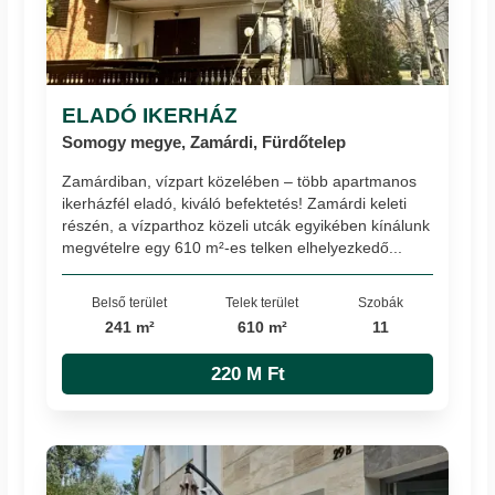
ELADÓ IKERHÁZ
Somogy megye, Zamárdi, Fürdőtelep
Zamárdiban, vízpart közelében – több apartmanos
ikerházfél eladó, kiváló befektetés! Zamárdi keleti
részén, a vízparthoz közeli utcák egyikében kínálunk
megvételre egy 610 m²-es telken elhelyezkedő...
Belső terület
Telek terület
Szobák
241 m²
610 m²
11
220 M Ft