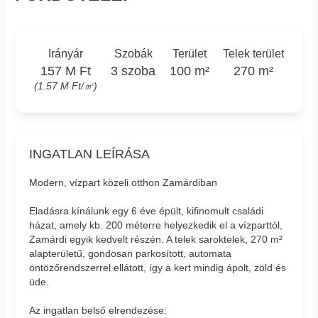
Irányár
Szobák
Terület
Telek terület
157 M Ft
3 szoba
100 m²
270 m²
(1.57 M Ft/㎡)
INGATLAN LEÍRÁSA
Modern, vízpart közeli otthon Zamárdiban
Eladásra kínálunk egy 6 éve épült, kifinomult családi
házat, amely kb. 200 méterre helyezkedik el a vízparttól,
Zamárdi egyik kedvelt részén. A telek saroktelek, 270 m²
alapterületű, gondosan parkosított, automata
öntözőrendszerrel ellátott, így a kert mindig ápolt, zöld és
üde.
Az ingatlan belső elrendezése: