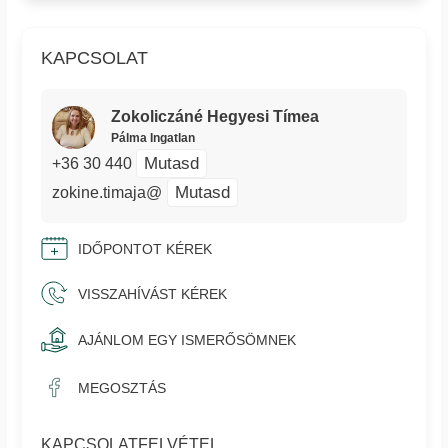
KAPCSOLAT
Zokoliczáné Hegyesi Tímea
Pálma Ingatlan
Mutasd
+36 30 440
Mutasd
zokine.timaja@
IDŐPONTOT KÉREK
VISSZAHÍVÁST KÉREK
AJÁNLOM EGY ISMERŐSÖMNEK
MEGOSZTÁS
KAPCSOLATFELVÉTEL