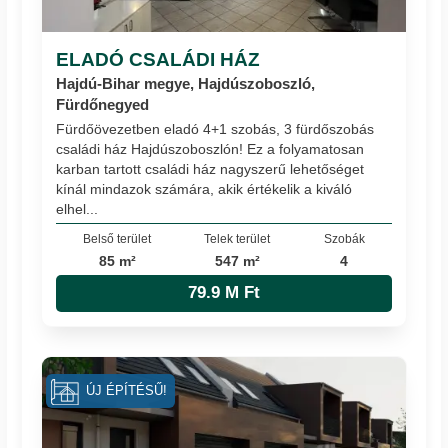
ELADÓ CSALÁDI HÁZ
Hajdú-Bihar megye, Hajdúszoboszló,
Fürdőnegyed
Fürdőövezetben eladó 4+1 szobás, 3 fürdőszobás
családi ház Hajdúszoboszlón! Ez a folyamatosan
karban tartott családi ház nagyszerű lehetőséget
kínál mindazok számára, akik értékelik a kiváló
elhel...
Belső terület
Telek terület
Szobák
85 m²
547 m²
4
79.9 M Ft
ÚJ ÉPÍTÉSŰ!