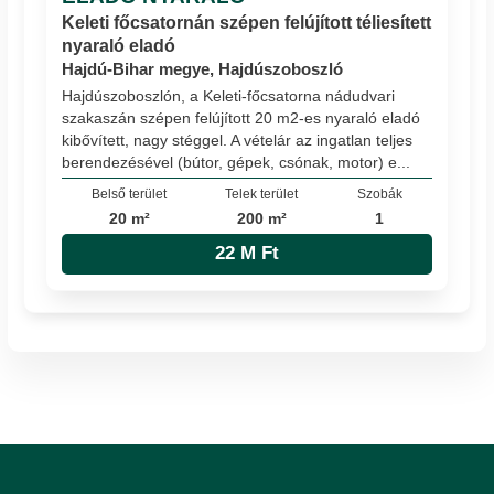
Keleti főcsatornán szépen felújított téliesített
nyaraló eladó
Hajdú-Bihar megye, Hajdúszoboszló
Hajdúszoboszlón, a Keleti-főcsatorna nádudvari
szakaszán szépen felújított 20 m2-es nyaraló eladó
kibővített, nagy stéggel. A vételár az ingatlan teljes
berendezésével (bútor, gépek, csónak, motor) e...
Belső terület
Telek terület
Szobák
20 m²
200 m²
1
22 M Ft