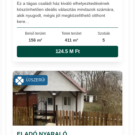
Ez a tágas családi ház kiváló elhelyezkedésének
köszönhetően ideális választás mindazok számára,
akik nyugodt, mégis jól megközelíthető otthont
kere...
Belső terület
Telek terület
Szobák
156 m²
411 m²
5
124.5 M Ft
ÚJSZERŰ!
ELADÓ NYARALÓ