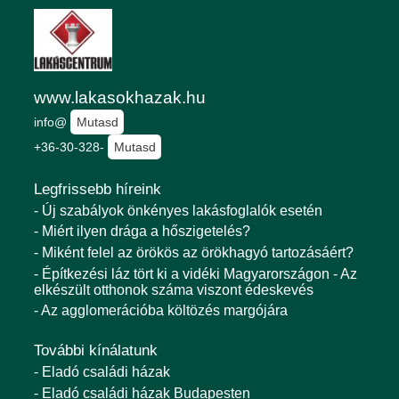
www.lakasokhazak.hu
info@
Mutasd
+36-30-328-
Mutasd
Legfrissebb híreink
- Új szabályok önkényes lakásfoglalók esetén
- Miért ilyen drága a hőszigetelés?
- Miként felel az örökös az örökhagyó tartozásáért?
- Építkezési láz tört ki a vidéki Magyarországon - Az
elkészült otthonok száma viszont édeskevés
- Az agglomerációba költözés margójára
További kínálatunk
- Eladó családi házak
- Eladó családi házak Budapesten