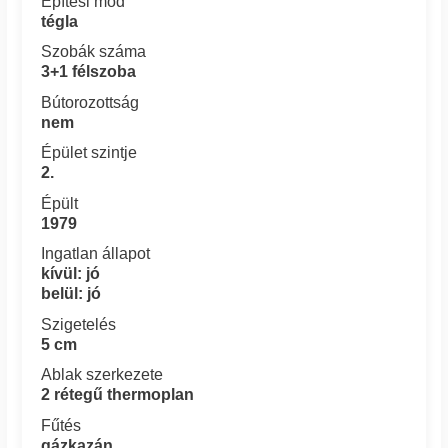
Építési mód
tégla
Szobák száma
3+1 félszoba
Bútorozottság
nem
Épület szintje
2.
Épült
1979
Ingatlan állapot
kívül: jó
belül: jó
Szigetelés
5 cm
Ablak szerkezete
2 rétegű thermoplan
Fűtés
gázkazán