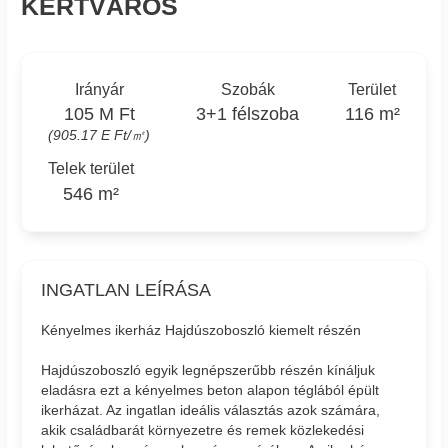
KERTVÁROS
Irányár
Szobák
Terület
105 M Ft
3+1 félszoba
116 m²
(905.17 E Ft/㎡)
Telek terület
546 m²
INGATLAN LEÍRÁSA
Kényelmes ikerház Hajdúszoboszló kiemelt részén
Hajdúszoboszló egyik legnépszerűbb részén kínáljuk
eladásra ezt a kényelmes beton alapon téglából épült
ikerházat. Az ingatlan ideális választás azok számára,
akik családbarát környezetre és remek közlekedési