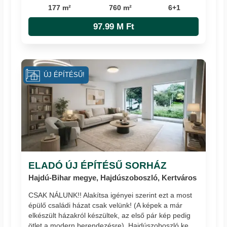
177 m²
760 m²
6+1
97.99 M Ft
ÚJ ÉPÍTÉSŰ!
ELADÓ ÚJ ÉPÍTÉSŰ SORHÁZ
Hajdú-Bihar megye, Hajdúszoboszló, Kertváros
CSAK NÁLUNK!! Alakítsa igényei szerint ezt a most
épülő családi házat csak velünk! (A képek a már
elkészült házakról készültek, az első pár kép pedig
ötlet a modern berendezésre). Hajdúszoboszló ke...