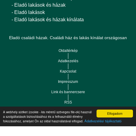
- Eladó lakások és házak
- Eladó lakások
- Eladó lakások és házak kínálata
Eladó családi házak. Családi ház és lakás kínálat országosan
Oldaltérkép
Adatkezelés
Kapcsolat
Impresszum
Link és bannercsere
RSS
A webhely sütiket (cookie - kis méretű szöveges file-ok) használ
Elfogadom
Vár-Köz Kft. - Ingatlan nyilvántartó, ügyviteli és
a szolgáltatások biztosításához és a felhasználói élmény
Copyright © 2021.
Adatkezelési tájékoztató
fokozásához, amelyet Ön az oldal használatával elfogad.
adminisztrációs szoftver