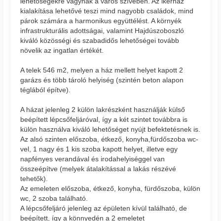
lehetőségekre vágynak a város szívében. Az ikerház
kialakítása lehetővé teszi mind nagyobb családok, mind
párok számára a harmonikus együttélést. A környék
infrastrukturális adottságai, valamint Hajdúszoboszló
kiváló közösségi és szabadidős lehetőségei tovább
növelik az ingatlan értékét.
A telek 546 m2, melyen a ház mellett helyet kapott 2
garázs és több tároló helyiség (szintén beton alapon
téglából építve).
A házat jelenleg 2 külön lakrészként használják külső
beépített lépcsőfeljáróval, így a két szintet továbbra is
külön használva kiváló lehetőséget nyújt befektetésnek is.
Az alsó szinten előszoba, étkező, konyha,fürdőszoba wc-
vel, 1 nagy és 1 kis szoba kapott helyet, illetve egy
napfényes verandával és irodahelyiséggel van
összeépítve (melyek átalakítással a lakás részévé
tehetők).
Az emeleten előszoba, étkező, konyha, fürdőszoba, külön
wc, 2 szoba található.
A lépcsőfeljáró jelenleg az épületen kívül található, de
beépített, így a könnyedén a 2 emeletet