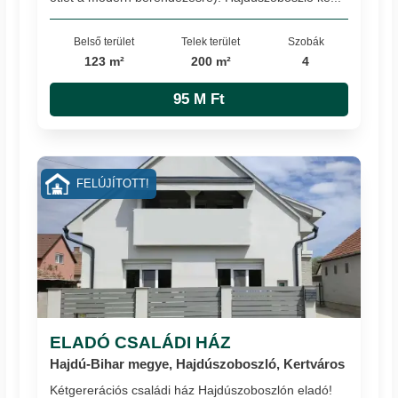
Belső terület
Telek terület
Szobák
123 m²
200 m²
4
95 M Ft
FELÚJÍTOTT!
ELADÓ CSALÁDI HÁZ
Hajdú-Bihar megye, Hajdúszoboszló, Kertváros
Kétgererációs családi ház Hajdúszoboszlón eladó!