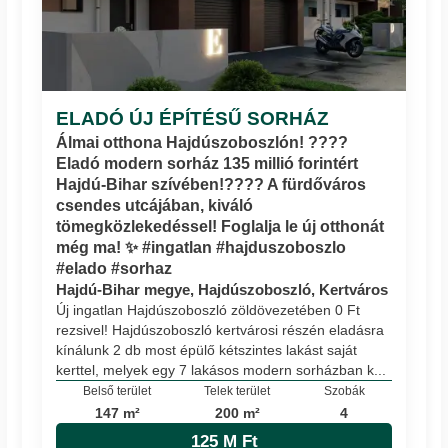
ELADÓ ÚJ ÉPÍTÉSŰ SORHÁZ
Álmai otthona Hajdúszoboszlón! ????
Eladó modern sorház 135 millió forintért
Hajdú-Bihar szívében!???? A fürdőváros
csendes utcájában, kiváló
tömegközlekedéssel! Foglalja le új otthonát
még ma! ✨ #ingatlan #hajduszoboszlo
#elado #sorhaz
Hajdú-Bihar megye, Hajdúszoboszló, Kertváros
Új ingatlan Hajdúszoboszló zöldövezetében 0 Ft
rezsivel! Hajdúszoboszló kertvárosi részén eladásra
kínálunk 2 db most épülő kétszintes lakást saját
kerttel, melyek egy 7 lakásos modern sorházban k...
Belső terület
Telek terület
Szobák
147 m²
200 m²
4
125 M Ft