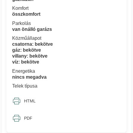
Komfort
összkomfort
Parkolás
van önálló garázs
Közműállapot
csatorna: bekötve
gáz: bekötve
villany: bekötve
víz: bekötve
Energetika
nincs megadva
Telek típusa
HTML
PDF