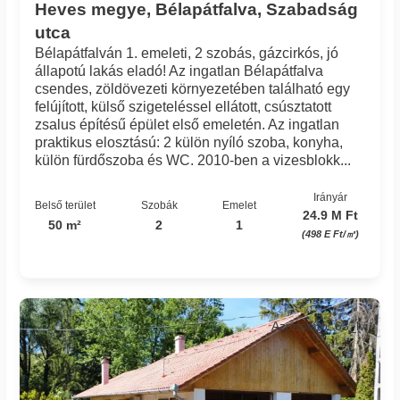
Heves megye, Bélapátfalva, Szabadság
utca
Bélapátfalván 1. emeleti, 2 szobás, gázcirkós, jó
állapotú lakás eladó! Az ingatlan Bélapátfalva
csendes, zöldövezeti környezetében található egy
felújított, külső szigeteléssel ellátott, csúsztatott
zsalus építésű épület első emeletén. Az ingatlan
praktikus elosztású: 2 külön nyíló szoba, konyha,
külön fürdőszoba és WC. 2010-ben a vizesblokk...
Irányár
Belső terület
Szobák
Emelet
24.9 M Ft
50 m²
2
1
(498 E Ft/㎡)
Azonosító: 63_lvi