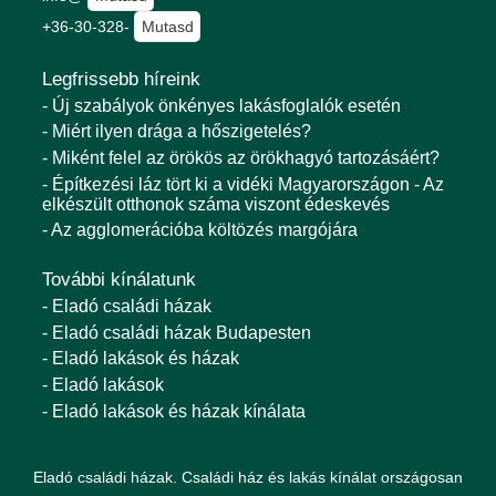
+36-30-328-
Mutasd
Legfrissebb híreink
- Új szabályok önkényes lakásfoglalók esetén
- Miért ilyen drága a hőszigetelés?
- Miként felel az örökös az örökhagyó tartozásáért?
- Építkezési láz tört ki a vidéki Magyarországon - Az
elkészült otthonok száma viszont édeskevés
- Az agglomerációba költözés margójára
További kínálatunk
- Eladó családi házak
- Eladó családi házak Budapesten
- Eladó lakások és házak
- Eladó lakások
- Eladó lakások és házak kínálata
Eladó családi házak. Családi ház és lakás kínálat országosan