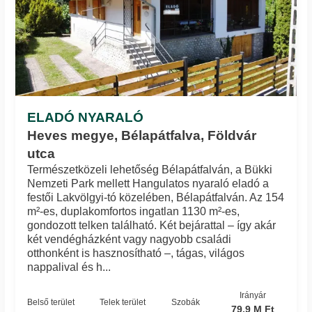
ELADÓ NYARALÓ
Heves megye, Bélapátfalva, Földvár
utca
Természetközeli lehetőség Bélapátfalván, a Bükki
Nemzeti Park mellett Hangulatos nyaraló eladó a
festői Lakvölgyi-tó közelében, Bélapátfalván. Az 154
m²-es, duplakomfortos ingatlan 1130 m²-es,
gondozott telken található. Két bejárattal – így akár
két vendégházként vagy nagyobb családi
otthonként is hasznosítható –, tágas, világos
nappalival és h...
Irányár
Belső terület
Telek terület
Szobák
79.9 M Ft