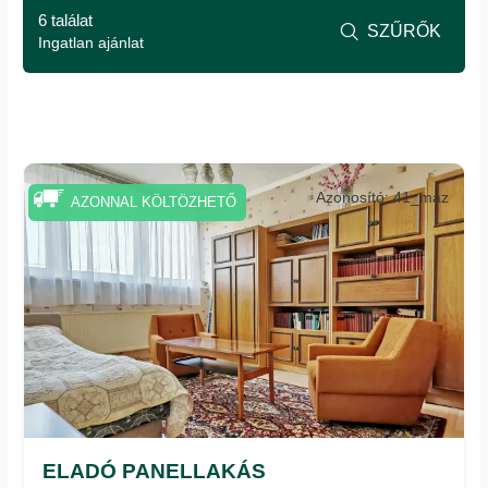
6 találat
SZŰRŐK

Ingatlan ajánlat
Azonosító: 41_maz
AZONNAL KÖLTÖZHETŐ
ELADÓ PANELLAKÁS