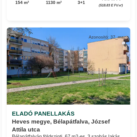
154 m²
1130 m²
3+1
(518.83 E Ft/㎡)
Azonosító: 37_maz
ELADÓ PANELLAKÁS
Heves megye, Bélapátfalva, József
Attila utca
Bélapátfalván földszinti, 67 m2-es, 3 szobás lakás