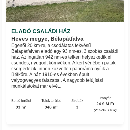
ELADÓ CSALÁDI HÁZ
Heves megye, Bélapátfalva
Egertől 20 km-re, a csodálatos fekvésű
Bélapátfalván eladó egy 93 nm-es, 3 szobás családi
ház. Az ingatlan 942 nm-es telken helyezkedik el,
csendes, nyugodt környéken. A kert végében patak
csörgedezik, innen közvetlen panoráma nyílik a
Bélkőre. A ház 1910-es években épült
vályog/vegyes falazattal. A nagyobb felújítási
munkálatokat már elvé...
Irányár
Belső terület
Telek terület
Szobák
24.9 M Ft
93 m²
948 m²
3
(267.74 E Ft/㎡)