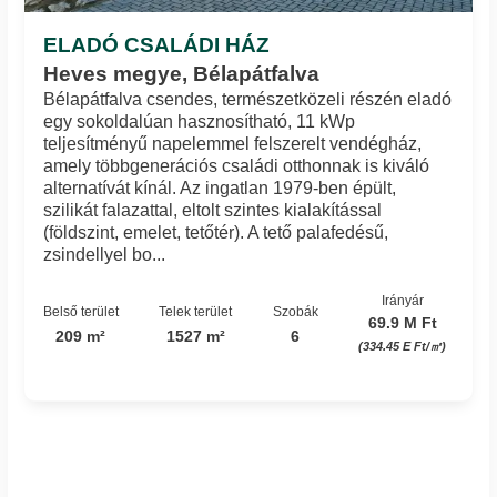
ELADÓ CSALÁDI HÁZ
Heves megye, Bélapátfalva
Bélapátfalva csendes, természetközeli részén eladó
egy sokoldalúan hasznosítható, 11 kWp
teljesítményű napelemmel felszerelt vendégház,
amely többgenerációs családi otthonnak is kiváló
alternatívát kínál. Az ingatlan 1979-ben épült,
szilikát falazattal, eltolt szintes kialakítással
(földszint, emelet, tetőtér). A tető palafedésű,
zsindellyel bo...
Irányár
Belső terület
Telek terület
Szobák
69.9 M Ft
209 m²
1527 m²
6
(334.45 E Ft/㎡)