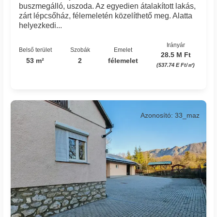
buszmegálló, uszoda. Az egyedien átalakított lakás,
zárt lépcsőház, félemeletén közelíthető meg. Alatta
helyezkedi...
Irányár
Belső terület
Szobák
Emelet
28.5 M Ft
53 m²
2
félemelet
(537.74 E Ft/㎡)
Azonosító: 33_maz