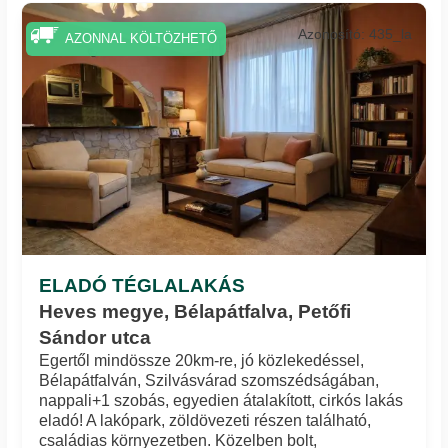
Azonosító: 435_la
AZONNAL KÖLTÖZHETŐ
ELADÓ TÉGLALAKÁS
Heves megye, Bélapátfalva, Petőfi
Sándor utca
Egertől mindössze 20km-re, jó közlekedéssel,
Bélapátfalván, Szilvásvárad szomszédságában,
nappali+1 szobás, egyedien átalakított, cirkós lakás
eladó! A lakópark, zöldövezeti részen található,
családias környezetben. Közelben bolt,