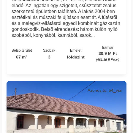
eladó! Az ingatlan egy szigetelt, csúsztatott zsalus
szerkezetű épületben található. A lakás 2004-ben
esztétikai és műszaki felújításon esett át. A fűtésről
és a melegvíz-ellátásról egyedi kombinált gázkazán
gondoskodik. Belső elrendezés: három külön nyíló
szobából, konyhából, kamrából, sarok...
Irányár
Belső terület
Szobák
Emelet
30.9 M Ft
67 m²
3
földszint
(461.19 E Ft/㎡)
Azonosító: 64_vsn