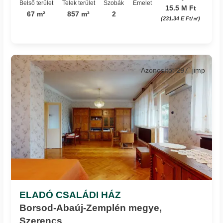
Belső terület
Telek terület
Szobák
Emelet
15.5 M Ft
67 m²
857 m²
2
(231.34 E Ft/㎡)
Azonosító: 297_jimp
ELADÓ CSALÁDI HÁZ
Borsod-Abaúj-Zemplén megye,
Szerencs