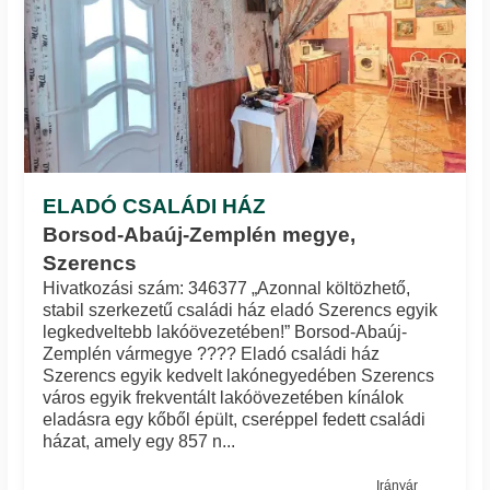
ELADÓ CSALÁDI HÁZ
Borsod-Abaúj-Zemplén megye,
Szerencs
Hivatkozási szám: 346377 „Azonnal költözhető,
stabil szerkezetű családi ház eladó Szerencs egyik
legkedveltebb lakóövezetében!” Borsod-Abaúj-
Zemplén vármegye ???? Eladó családi ház
Szerencs egyik kedvelt lakónegyedében Szerencs
város egyik frekventált lakóövezetében kínálok
eladásra egy kőből épült, cseréppel fedett családi
házat, amely egy 857 n...
Irányár