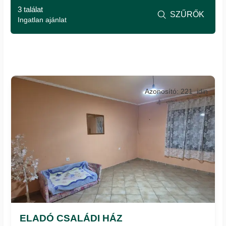
3 találat
SZŰRŐK

Ingatlan ajánlat
Azonosító: 221_idin
ELADÓ CSALÁDI HÁZ