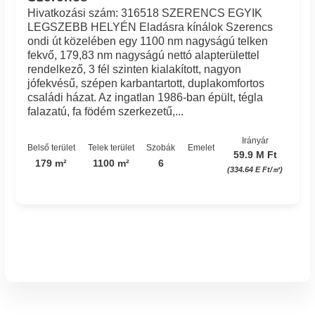
Hivatkozási szám: 316518 SZERENCS EGYIK
LEGSZEBB HELYÉN Eladásra kínálok Szerencs
ondi út közelében egy 1100 nm nagyságú telken
fekvő, 179,83 nm nagyságú nettó alapterülettel
rendelkező, 3 fél szinten kialakított, nagyon
jófekvésű, szépen karbantartott, duplakomfortos
családi házat. Az ingatlan 1986-ban épült, tégla
falazatú, fa födém szerkezetű,...
Irányár
Belső terület
Telek terület
Szobák
Emelet
59.9 M Ft
179 m²
1100 m²
6
(334.64 E Ft/㎡)