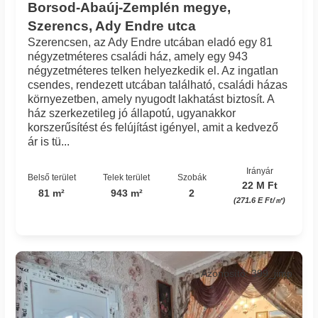
Borsod-Abaúj-Zemplén megye,
Szerencs, Ady Endre utca
Szerencsen, az Ady Endre utcában eladó egy 81
négyzetméteres családi ház, amely egy 943
négyzetméteres telken helyezkedik el. Az ingatlan
csendes, rendezett utcában található, családi házas
környezetben, amely nyugodt lakhatást biztosít. A
ház szerkezetileg jó állapotú, ugyanakkor
korszerűsítést és felújítást igényel, amit a kedvező
ár is tü...
Irányár
Belső terület
Telek terület
Szobák
22 M Ft
81 m²
943 m²
2
(271.6 E Ft/㎡)
Azonosító: 399_jimp