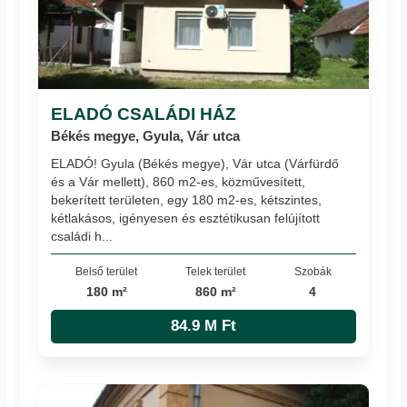
ELADÓ CSALÁDI HÁZ
Békés megye, Gyula, Vár utca
ELADÓ! Gyula (Békés megye), Vár utca (Várfürdő
és a Vár mellett), 860 m2-es, közművesített,
bekerített területen, egy 180 m2-es, kétszintes,
kétlakásos, igényesen és esztétikusan felújított
családi h...
Belső terület
Telek terület
Szobák
180 m²
860 m²
4
84.9 M Ft