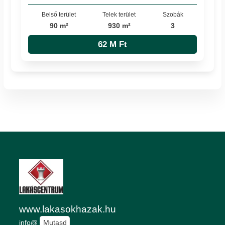
Belső terület
Telek terület
Szobák
90 m²
930 m²
3
62 M Ft
www.lakasokhazak.hu
info@
Mutasd