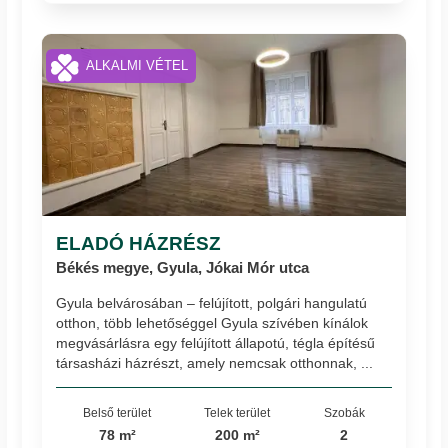
ALKALMI VÉTEL
ELADÓ HÁZRÉSZ
Békés megye, Gyula, Jókai Mór utca
Gyula belvárosában – felújított, polgári hangulatú
otthon, több lehetőséggel Gyula szívében kínálok
megvásárlásra egy felújított állapotú, tégla építésű
társasházi házrészt, amely nemcsak otthonnak, ...
Belső terület
Telek terület
Szobák
78 m²
200 m²
2