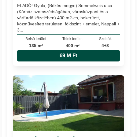
ELADÓ! Gyula, (Békés megye) Semmelweis utca
(Kórház szomszédságában, városközpont és a
várfürdő közelében) 400 m2-es, bekerített,
közművesített területen, földszint + emelet, Nappali +
3...
Belső terület
Telek terület
Szobák
135 m²
400 m²
4+3
69 M Ft