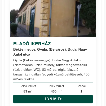
ELADÓ IKERHÁZ
Békés megye, Gyula, (Belváros), Budai Nagy
Antal utca
Gyula (Békés vármegye), Budai Nagy Antal u.
(Németváros, üzlet, műhely, raktár megnevezésű
(üzlet, előtér, WC), 83 m2-es, tégla falazatú
társasház ingatlan (egyedi közmű bekötéssel), 400
m2-es telekhá...
Belső terület
Telek terület
Szobák
83 m²
400 m²
1
13.9 M Ft