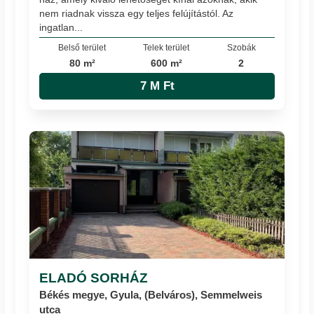
nem riadnak vissza egy teljes felújítástól. Az
ingatlan...
Belső terület
Telek terület
Szobák
80 m²
600 m²
2
7 M Ft
ELADÓ SORHÁZ
Békés megye, Gyula, (Belváros), Semmelweis
utca