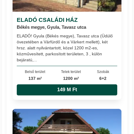
ELADÓ CSALÁDI HÁZ
Békés megye, Gyula, Tavasz utca
ELADÓ! Gyula (Békés megye), Tavasz utca (Üdülő
övezetében a Várfürdő és a Várkert mellett), két
hrsz. alatt nyilvántartott, közel 1200 m2-es,
közművesített, parkosított területen, 3 , külön
bejáratú,...
Belső terület
Telek terület
Szobák
137 m²
1200 m²
6+2
149 M Ft