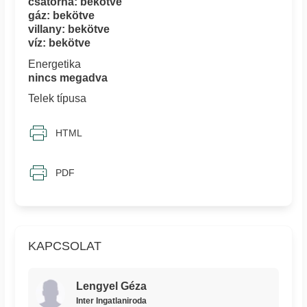
csatorna: bekötve
gáz: bekötve
villany: bekötve
víz: bekötve
Energetika
nincs megadva
Telek típusa
HTML
PDF
KAPCSOLAT
Lengyel Géza
Inter Ingatlaniroda