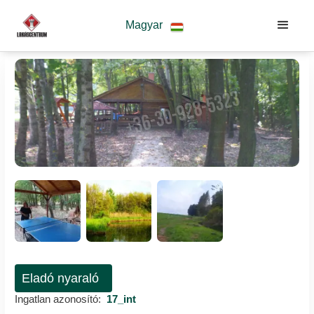
Magyar
Eladó nyaraló
Ingatlan azonosító:
17_int