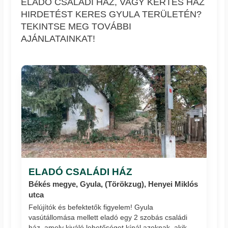
ELADÓ CSALÁDI HÁZ, VAGY KERTES HÁZ
HIRDETÉST KERES GYULA TERÜLETÉN?
TEKINTSE MEG TOVÁBBI
AJÁNLATAINKAT!
ELADÓ CSALÁDI HÁZ
Békés megye, Gyula, (Törökzug), Henyei Miklós
utca
Felújítók és befektetők figyelem! Gyula
vasútállomása mellett eladó egy 2 szobás családi
ház, amely kiváló lehetőséget kínál azoknak, akik