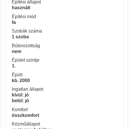
Építési állapot
használt
Építési mód
fa
Szobák száma
1 szoba
Bútorozottság
nem
Épület szintje
1.
Épült
kb. 2000
Ingatlan állapot
kívül: jó
belül: jó
Komfort
összkomfort
Közműállapot