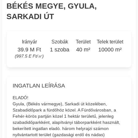
BÉKÉS MEGYE, GYULA,
SARKADI ÚT
Irányár
Szobák
Terület
Telek terület
39.9 M Ft
1 szoba
40 m²
10000 m²
(997.5 E Ft/㎡)
INGATLAN LEÍRÁSA
ELADÓ!
Gyula, (Békés vármegye), Sarkadi út közelében,
Szabadidőpark a fürdőhöz közel. A Fürdővárosban, a
Fehér-körös partján közel 1 hektár területű, jelenleg
szabadidőparkként, alapítványi táborparkként használt,
bekerített ingatlan eladó. három helyrajzi számon
nyilvántartott terület (gazdasági erdő és nádas)