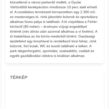
közvetlenül a városi parkerdő mellett, a Gyulai
Várfürdőtől kerékpárúton mindössze 10 perc alatt érhető
el. A csodálatos természeti környezetben egy 2.300 m2-
es mesterséges tó, rönk játszótéri bútorok és sportolásra
alkalmas füves pálya is található. A tó vízpótlása a Fehér-
körösről (80 méter) – érvényes vízjogi engedéllyel
történik (név átírás után azonnal alkalmas a ví kivétre). A
tó kialakítása az ősi körös-mederből történt. Gazdasági
épületként egy konyhával is rendelkező kicsi faház, rönk
bútorok, fúrt kutak, WC és tusoló található a telken. A
park idegenforgalmi, sportolási, szabadidős, családi és
egyéb gazdálkodási célokra is kiválóan alkalmas.
TÉRKÉP