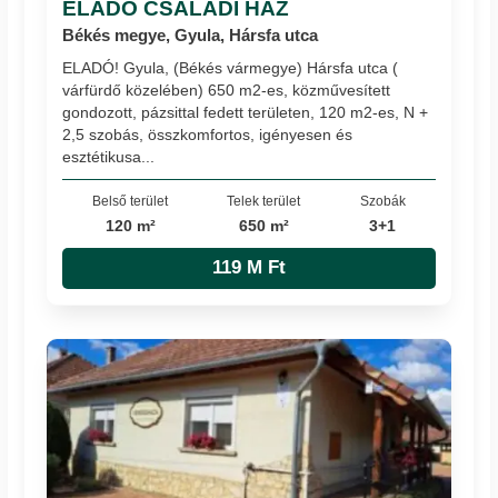
ELADÓ CSALÁDI HÁZ
Békés megye, Gyula, Hársfa utca
ELADÓ! Gyula, (Békés vármegye) Hársfa utca (
várfürdő közelében) 650 m2-es, közművesített
gondozott, pázsittal fedett területen, 120 m2-es, N +
2,5 szobás, összkomfortos, igényesen és
esztétikusa...
Belső terület
Telek terület
Szobák
120 m²
650 m²
3+1
119 M Ft