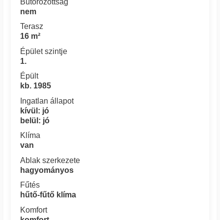
Bútorozottság
nem
Terasz
16 m²
Épület szintje
1.
Épült
kb. 1985
Ingatlan állapot
kívül: jó
belül: jó
Klíma
van
Ablak szerkezete
hagyományos
Fűtés
hűtő-fűtő klíma
Komfort
komfort