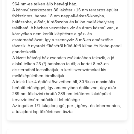
964 nm-es telken álló hétvégi ház.
A könnyűszerkezetes 36 lakótér +16 nm teraszos épület
földszintes, benne 18 nm nappali-étkező-konyha,
hálószoba, előtér, fürdőszoba és külön mellékhelyiség
található. A házban vezetékes víz és áram közmű van, a
környéken nem került kiépítésre a gáz- és
csatornahálózat; így a szennyvíz 8 m3-es emésztőbe
távozik. A nyaraló fűtéséről hűtő-fűtő klíma és Nobo-panel
gondoskodik.
A kivett hétvégi ház csendes zsákutcában fekszik, a jó
alakú telken 23 (!) hatalmas fa áll; a kertet 8 m3-es
ciszternából locsolhatjuk; a kerti szerszámokat kis
melléképületben tárolhatjuk.
A telek Lke-4 építési övezetben áll, 30 %-os maximális
beépíthetőséggel, így amennyiben építkezne, úgy akár
289 nm földszint+bruttó 289 nm tetőteres lakóépület
terveztetésére adódik itt lehetősége.
Az ingatlan 1/1 tulajdonjogú; per-, igény- és tehermentes;
a tulajdoni lap tökéletesen tiszta.