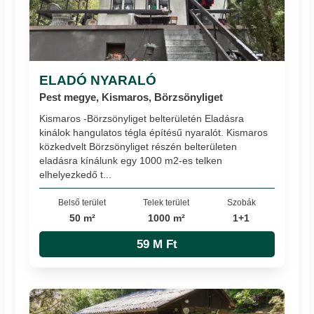
ELADÓ NYARALÓ
Pest megye, Kismaros, Börzsönyliget
Kismaros -Börzsönyliget belterületén Eladásra
kinálok hangulatos tégla építésű nyaralót. Kismaros
közkedvelt Börzsönyliget részén belterületen
eladásra kínálunk egy 1000 m2-es telken
elhelyezkedő t...
Belső terület
Telek terület
Szobák
50 m²
1000 m²
1+1
59 M Ft