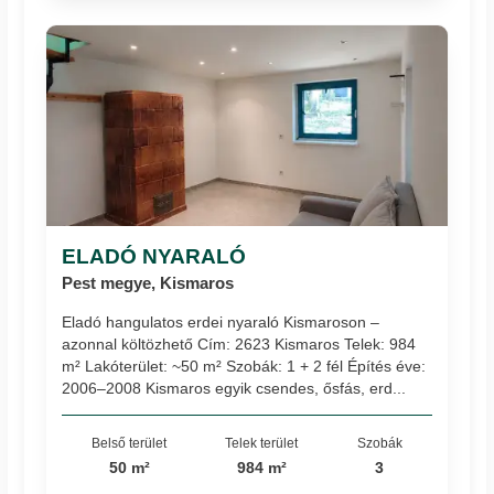
ELADÓ NYARALÓ
Pest megye, Kismaros
Eladó hangulatos erdei nyaraló Kismaroson –
azonnal költözhető Cím: 2623 Kismaros Telek: 984
m² Lakóterület: ~50 m² Szobák: 1 + 2 fél Építés éve:
2006–2008 Kismaros egyik csendes, ősfás, erd...
Belső terület
Telek terület
Szobák
50 m²
984 m²
3