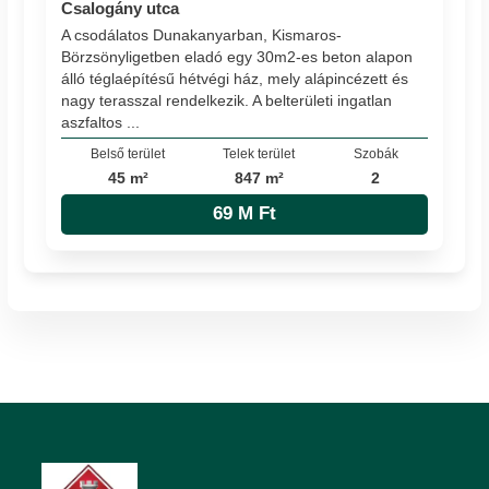
Csalogány utca
A csodálatos Dunakanyarban, Kismaros-
Börzsönyligetben eladó egy 30m2-es beton alapon
álló téglaépítésű hétvégi ház, mely alápincézett és
nagy terasszal rendelkezik. A belterületi ingatlan
aszfaltos ...
Belső terület
Telek terület
Szobák
45 m²
847 m²
2
69 M Ft