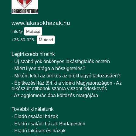
www.lakasokhazak.hu
info@
Mutasd
+36-30-328-
Mutasd
Legfrissebb híreink
- Új szabályok önkényes lakásfoglalók esetén
- Miért ilyen drága a hőszigetelés?
- Miként felel az örökös az örökhagyó tartozásáért?
- Építkezési láz tört ki a vidéki Magyarországon - Az
elkészült otthonok száma viszont édeskevés
- Az agglomerációba költözés margójára
További kínálatunk
- Eladó családi házak
- Eladó családi házak Budapesten
- Eladó lakások és házak