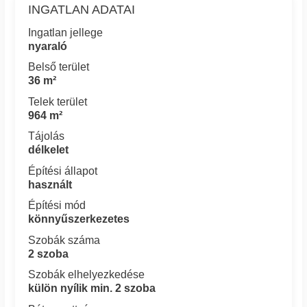
INGATLAN ADATAI
Ingatlan jellege
nyaraló
Belső terület
36 m²
Telek terület
964 m²
Tájolás
délkelet
Építési állapot
használt
Építési mód
könnyűszerkezetes
Szobák száma
2 szoba
Szobák elhelyezkedése
külön nyílik min. 2 szoba