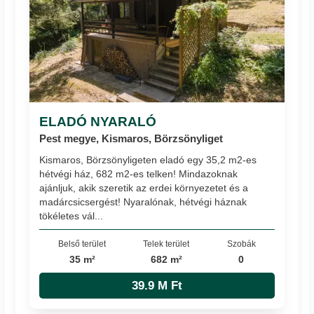
ELADÓ NYARALÓ
Pest megye, Kismaros, Börzsönyliget
Kismaros, Börzsönyligeten eladó egy 35,2 m2-es
hétvégi ház, 682 m2-es telken! Mindazoknak
ajánljuk, akik szeretik az erdei környezetet és a
madárcsicsergést! Nyaralónak, hétvégi háznak
tökéletes vál...
Belső terület
Telek terület
Szobák
35 m²
682 m²
0
39.9 M Ft