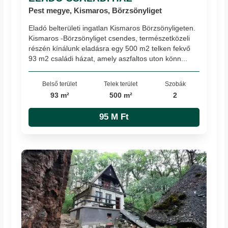
Pest megye, Kismaros, Börzsönyliget
Eladó belterületi ingatlan Kismaros Börzsönyligeten.
Kismaros -Börzsönyliget csendes, természetközeli
részén kínálunk eladásra egy 500 m2 telken fekvő
93 m2 családi házat, amely aszfaltos uton könn...
Belső terület
Telek terület
Szobák
93 m²
500 m²
2
95 M Ft