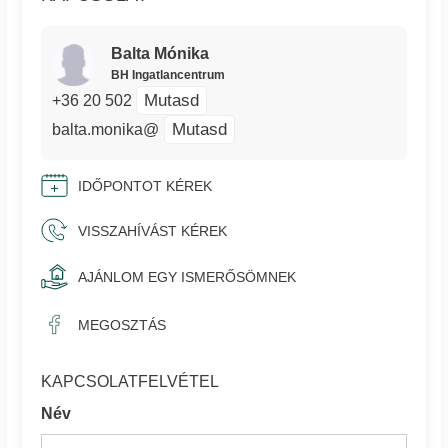
Balta Mónika
BH Ingatlancentrum
Mutasd
+36 20 502
Mutasd
balta.monika@
IDŐPONTOT KÉREK
VISSZAHÍVÁST KÉREK
AJÁNLOM EGY ISMERŐSÖMNEK
MEGOSZTÁS
KAPCSOLATFELVÉTEL
Név