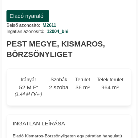
Eladó nyaraló
Belső azonosító:
M2611
Ingatlan azonosító:
12004_bhi
PEST MEGYE, KISMAROS,
BÖRZSÖNYLIGET
Irányár
Szobák
Terület
Telek terület
52 M Ft
2 szoba
36 m²
964 m²
(1.44 M Ft/㎡)
INGATLAN LEÍRÁSA
Eladó Kismaros-Börzsönyligeten egy páratlan hangulatú