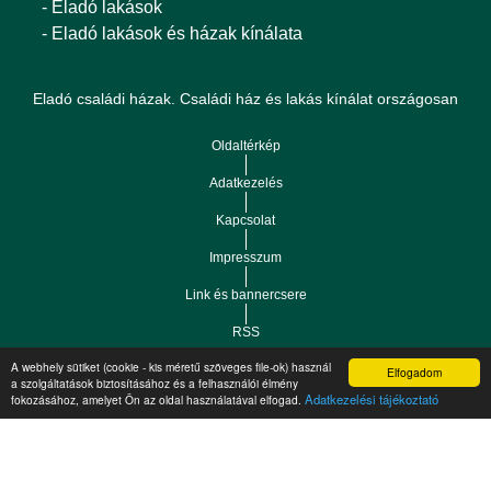
- Eladó lakások
- Eladó lakások és házak kínálata
Eladó családi házak. Családi ház és lakás kínálat országosan
Oldaltérkép
Adatkezelés
Kapcsolat
Impresszum
Link és bannercsere
RSS
A webhely sütiket (cookie - kis méretű szöveges file-ok) használ
Elfogadom
Vár-Köz Kft. - Ingatlan nyilvántartó, ügyviteli és
a szolgáltatások biztosításához és a felhasználói élmény
Copyright © 2021.
Adatkezelési tájékoztató
fokozásához, amelyet Ön az oldal használatával elfogad.
adminisztrációs szoftver