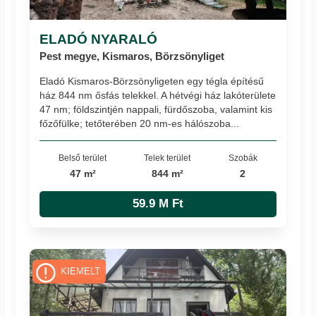
ELADÓ NYARALÓ
Pest megye, Kismaros, Börzsönyliget
Eladó Kismaros-Börzsönyligeten egy tégla építésű
ház 844 nm ősfás telekkel. A hétvégi ház lakóterülete
47 nm; földszintjén nappali, fürdőszoba, valamint kis
főzőfülke; tetőterében 20 nm-es hálószoba...
Belső terület
Telek terület
Szobák
47 m²
844 m²
2
59.9 M Ft
KIEMELT