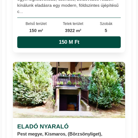
kínálunk eladásra egy modern, földszintes újépítésű
c...
Belső terület
Telek terület
Szobák
150 m²
3922 m²
5
150 M Ft
ELADÓ NYARALÓ
Pest megye, Kismaros, (Börzsönyliget),