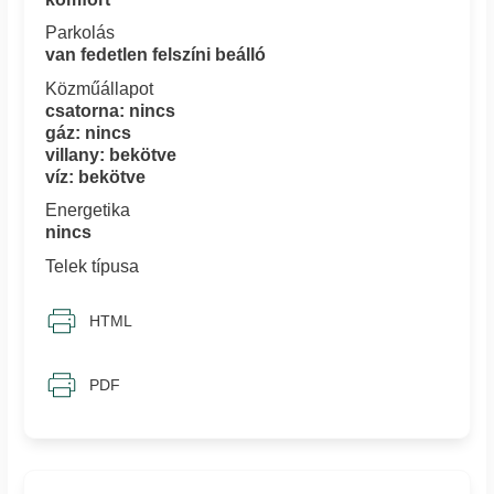
Parkolás
van fedetlen felszíni beálló
Közműállapot
csatorna: nincs
gáz: nincs
villany: bekötve
víz: bekötve
Energetika
nincs
Telek típusa
HTML
PDF