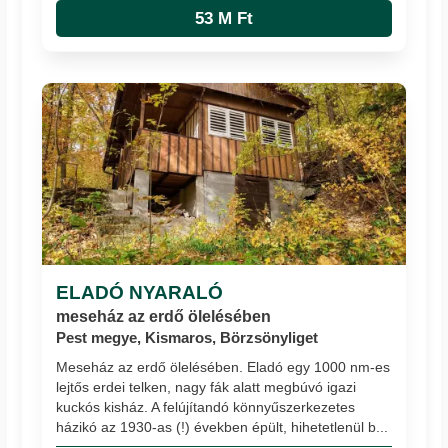
53 M Ft
ELADÓ NYARALÓ
meseház az erdő ölelésében
Pest megye, Kismaros, Börzsönyliget
Meseház az erdő ölelésében. Eladó egy 1000 nm-es
lejtős erdei telken, nagy fák alatt megbúvó igazi
kuckós kisház. A felújítandó könnyűszerkezetes
házikó az 1930-as (!) években épült, hihetetlenül b...