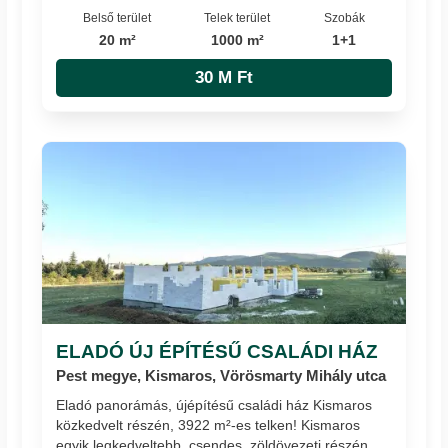
Belső terület
Telek terület
Szobák
20 m²
1000 m²
1+1
30 M Ft
ELADÓ ÚJ ÉPÍTÉSŰ CSALÁDI HÁZ
Pest megye, Kismaros, Vörösmarty Mihály utca
Eladó panorámás, újépítésű családi ház Kismaros
közkedvelt részén, 3922 m²-es telken! Kismaros
egyik legkedveltebb, csendes, zöldövezeti részén