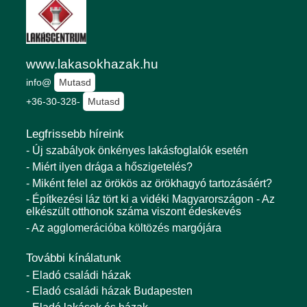
www.lakasokhazak.hu
info@
Mutasd
+36-30-328-
Mutasd
Legfrissebb híreink
- Új szabályok önkényes lakásfoglalók esetén
- Miért ilyen drága a hőszigetelés?
- Miként felel az örökös az örökhagyó tartozásáért?
- Építkezési láz tört ki a vidéki Magyarországon - Az
elkészült otthonok száma viszont édeskevés
- Az agglomerációba költözés margójára
További kínálatunk
- Eladó családi házak
- Eladó családi házak Budapesten