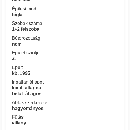
Építési mód
tégla
Szobák száma
1+2 félszoba
Bútorozottság
nem
Épület szintje
2.
Épült
kb. 1995
Ingatlan állapot
kívül: átlagos
belül: átlagos
Ablak szerkezete
hagyományos
Fűtés
villany