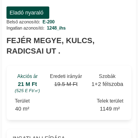
Eladó nyaraló
Belső azonosító:
E-200
Ingatlan azonosító:
1248_ihs
FEJÉR MEGYE, KULCS,
RADICSAI UT .
Akciós ár
Eredeti irányár
Szobák
21 M Ft
19.5 M Ft
1+2 félszoba
(525 E Ft/㎡)
Terület
Telek terület
40 m²
1149 m²