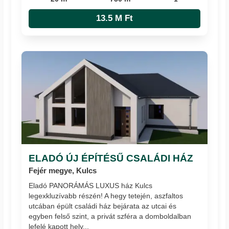
13.5 M Ft
ELADÓ ÚJ ÉPÍTÉSŰ CSALÁDI HÁZ
Fejér megye, Kulcs
Eladó PANORÁMÁS LUXUS ház Kulcs
legexkluzívabb részén! A hegy tetején, aszfaltos
utcában épült családi ház bejárata az utcai és
egyben felső szint, a privát szféra a domboldalban
lefelé kapott hely...