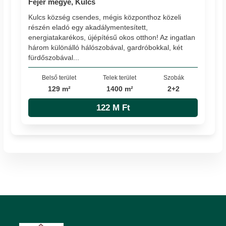
Fejér megye, Kulcs
Kulcs község csendes, mégis központhoz közeli
részén eladó egy akadálymentesített,
energiatakarékos, újépítésű okos otthon! Az ingatlan
három különálló hálószobával, gardróbokkal, két
fürdőszobával...
Belső terület
Telek terület
Szobák
129 m²
1400 m²
2+2
122 M Ft