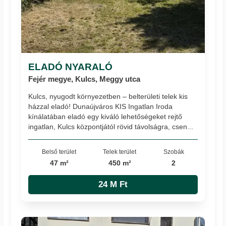
ELADÓ NYARALÓ
Fejér megye, Kulcs, Meggy utca
Kulcs, nyugodt környezetben – belterületi telek kis
házzal eladó! Dunaújváros KIS Ingatlan Iroda
kínálatában eladó egy kiváló lehetőségeket rejtő
ingatlan, Kulcs központjától rövid távolságra, csen...
Belső terület
Telek terület
Szobák
47 m²
450 m²
2
24 M Ft