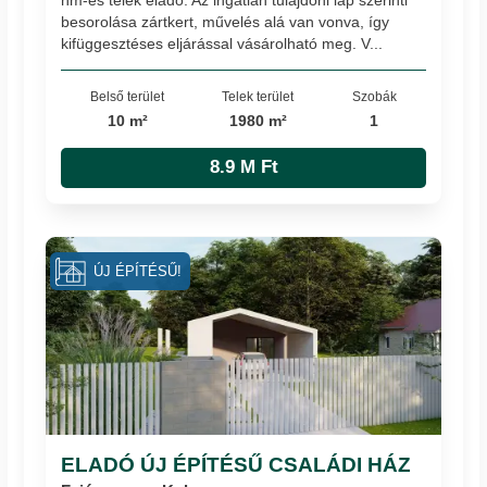
besorolása zártkert, művelés alá van vonva, így
kifüggesztéses eljárással vásárolható meg. V...
Belső terület
Telek terület
Szobák
10 m²
1980 m²
1
8.9 M Ft
ÚJ ÉPÍTÉSŰ!
ELADÓ ÚJ ÉPÍTÉSŰ CSALÁDI HÁZ