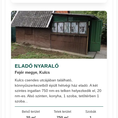
ELADÓ NYARALÓ
Fejér megye, Kulcs
Kulcs csendes utcájában található,
könnyűszerkezetből épült hétvégi ház eladó. A két
szintes ingatlan 750 nm-es telken helyezkedik el, 20
nm-es. Alsó szinten, konyha, 1 szoba, tetőtérben 1
szoba...
Belső terület
Telek terület
Szobák
20 m²
750 m²
1