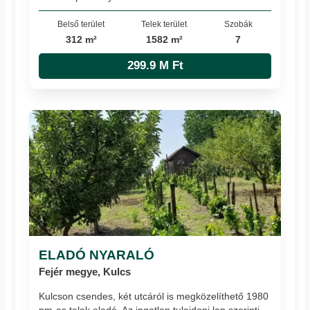
Belső terület
Telek terület
Szobák
312 m²
1582 m²
7
299.9 M Ft
ELADÓ NYARALÓ
Fejér megye, Kulcs
Kulcson csendes, két utcáról is megközelíthető 1980
nm-es telek eladó. Az ingatlan tulajdoni lap szerinti