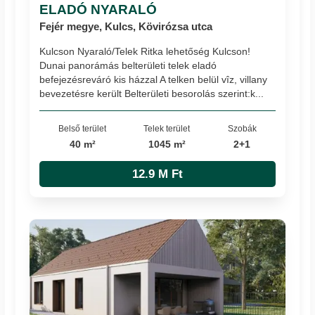
ELADÓ NYARALÓ
Fejér megye, Kulcs, Kövirózsa utca
Kulcson Nyaraló/Telek Ritka lehetőség Kulcson!
Dunai panorámás belterületi telek eladó
befejezésreváró kis házzal A telken belül vîz, villany
bevezetésre került Belterületi besorolás szerint:k...
Belső terület
Telek terület
Szobák
40 m²
1045 m²
2+1
12.9 M Ft