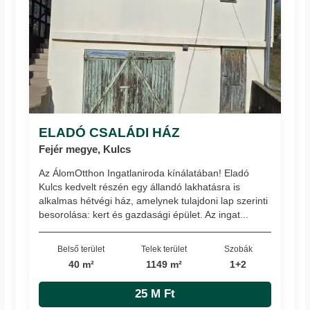
ELADÓ CSALÁDI HÁZ
Fejér megye, Kulcs
Az ÁlomOtthon Ingatlaniroda kínálatában! Eladó
Kulcs kedvelt részén egy állandó lakhatásra is
alkalmas hétvégi ház, amelynek tulajdoni lap szerinti
besorolása: kert és gazdasági épület. Az ingat...
Belső terület
Telek terület
Szobák
40 m²
1149 m²
1+2
25 M Ft