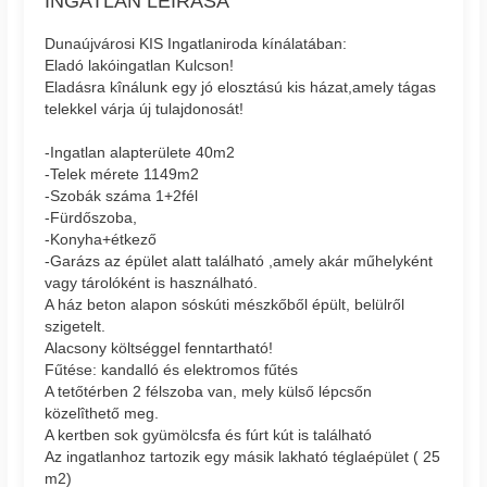
INGATLAN LEÍRÁSA
Dunaújvárosi KIS Ingatlaniroda kínálatában:
Eladó lakóingatlan Kulcson!
Eladásra kînálunk egy jó elosztású kis házat,amely tágas
telekkel várja új tulajdonosát!
-Ingatlan alapterülete 40m2
-Telek mérete 1149m2
-Szobák száma 1+2fél
-Fürdőszoba,
-Konyha+étkező
-Garázs az épület alatt található ,amely akár műhelyként
vagy tárolóként is használható.
A ház beton alapon sóskúti mészkőből épült, belülről
szigetelt.
Alacsony költséggel fenntartható!
Fűtése: kandalló és elektromos fűtés
A tetőtérben 2 félszoba van, mely külső lépcsőn
közelîthető meg.
A kertben sok gyümölcsfa és fúrt kút is található
Az ingatlanhoz tartozik egy másik lakható téglaépület ( 25
m2)