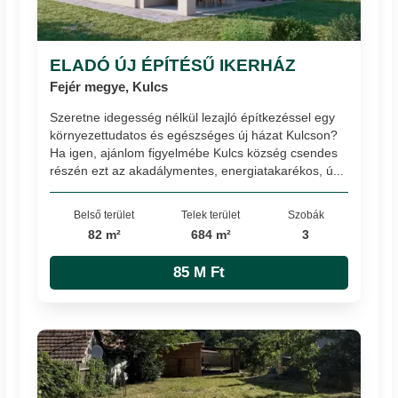
ELADÓ ÚJ ÉPÍTÉSŰ IKERHÁZ
Fejér megye, Kulcs
Szeretne idegesség nélkül lezajló építkezéssel egy
környezettudatos és egészséges új házat Kulcson?
Ha igen, ajánlom figyelmébe Kulcs község csendes
részén ezt az akadálymentes, energiatakarékos, ú...
Belső terület
Telek terület
Szobák
82 m²
684 m²
3
85 M Ft