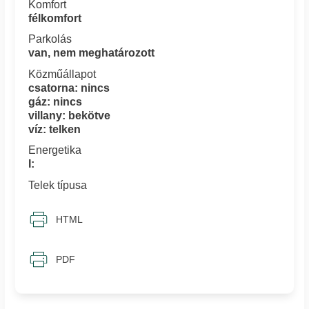
Komfort
félkomfort
Parkolás
van, nem meghatározott
Közműállapot
csatorna: nincs
gáz: nincs
villany: bekötve
víz: telken
Energetika
I:
Telek típusa
HTML
PDF