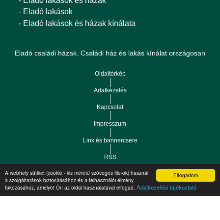
- Eladó lakások és házak
- Eladó lakások
- Eladó lakások és házak kínálata
Eladó családi házak. Családi ház és lakás kínálat országosan
Oldaltérkép
Adatkezelés
Kapcsolat
Impresszum
Link és bannercsere
RSS
A webhely sütiket (cookie - kis méretű szöveges file-ok) használ
Elfogadom
a szolgáltatások biztosításához és a felhasználói élmény
Vár-Köz Kft. - Ingatlan nyilvántartó, ügyviteli és
Copyright © 2021.
Adatkezelési tájékoztató
fokozásához, amelyet Ön az oldal használatával elfogad.
adminisztrációs szoftver