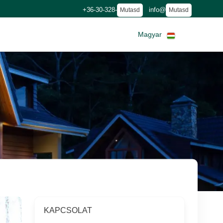
+36-30-328-
info@
Mutasd
Mutasd
Magyar
KAPCSOLAT