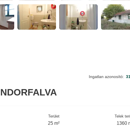
Ingatlan azonosító:
3
ÁNDORFALVA
Terület
Telek ter
25 m²
1360 