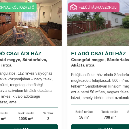
ONNAL KÖLTÖZHETŐ
FELÚJÍTÁSRA SZORUL!
Ó CSALÁDI HÁZ
ELADÓ CSALÁDI HÁZ
ád megye, Sándorfalva,
Csongrád megye, Sándorfalv
i utca
Akácfa utca
angulatos, 112 m²-es vályogház
Felújítandó kis ház eladó Sándorfa
alva központjában – nagy telek,
megkezdett felújítással, 800 m²-es
pület, rengeteg lehetőség!
telken** Sándorfalván kínálom meg
alva szívében kínálok eladásra
ezt a nettó 56 m²-es, vegyes falaz
 m²-es, kiváló adottságú
házat, amely ideális lehet azoknak,
ázat, ame...
Belső terület
Telek terület
S
terület
Telek terület
Szobák
56 m²
798 m²
 m²
1008 m²
2