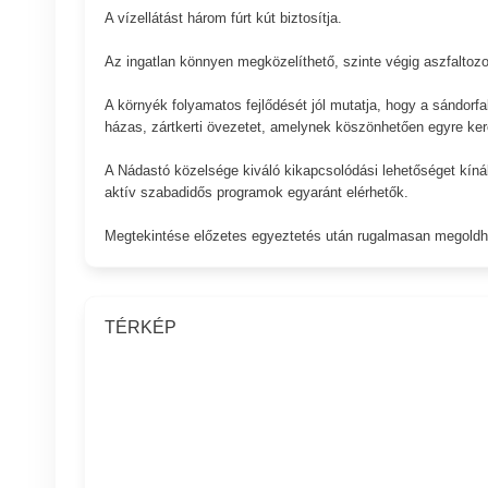
A vízellátást három fúrt kút biztosítja.
Az ingatlan könnyen megközelíthető, szinte végig aszfaltozot
A környék folyamatos fejlődését jól mutatja, hogy a sándorfa
házas, zártkerti övezetet, amelynek köszönhetően egyre ker
A Nádastó közelsége kiváló kikapcsolódási lehetőséget kíná
aktív szabadidős programok egyaránt elérhetők.
Megtekintése előzetes egyeztetés után rugalmasan megoldh
TÉRKÉP