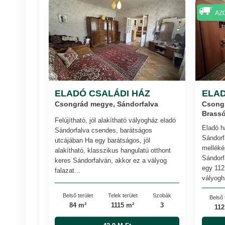
AZ
ELADÓ CSALÁDI HÁZ
ELAD
Csongrád megye, Sándorfalva
Csongr
Brassó
Felújítható, jól alakítható vályogház eladó
Eladó h
Sándorfalva csendes, barátságos
Sándorf
utcájában Ha egy barátságos, jól
melléké
alakítható, klasszikus hangulatú otthont
Sándorf
keres Sándorfalván, akkor ez a vályog
egy 112
falazat...
vályogh
Belső terület
Telek terület
Szobák
Belső 
84 m²
1115 m²
3
112