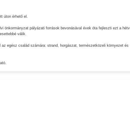
t úton érhető el.
lvi önkormányzat pályázati források bevonásával évek óta fejleszti ezt a hétv
esettebbé válik.
l az egész család számára: strand, horgászat, természetközeli környezet és
ató.