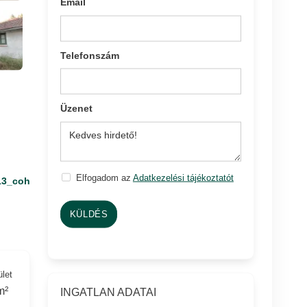
Email
Telefonszám
Üzenet
Elfogadom az
Adatkezelési tájékoztatót
13_coh
KÜLDÉS
ület
m²
INGATLAN ADATAI