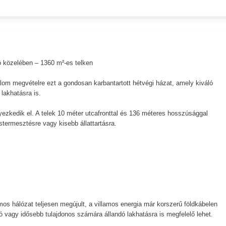
tó közelében – 1360 m²-es telken
om megvételre ezt a gondosan karbantartott hétvégi házat, amely kiváló
lakhatásra is.
lyezkedik el. A telek 10 méter utcafronttal és 136 méteres hosszúsággal
termesztésre vagy kisebb állattartásra.
omos hálózat teljesen megújult, a villamos energia már korszerű földkábelen
lló vagy idősebb tulajdonos számára állandó lakhatásra is megfelelő lehet.