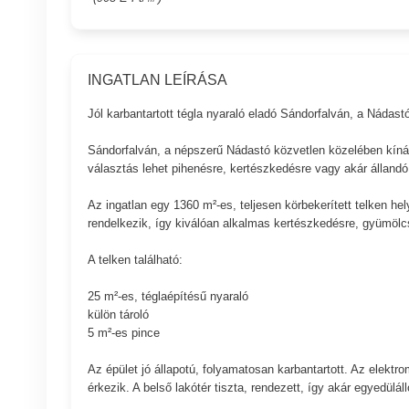
INGATLAN LEÍRÁSA
Jól karbantartott tégla nyaraló eladó Sándorfalván, a Nádas
Sándorfalván, a népszerű Nádastó közvetlen közelében kínál
választás lehet pihenésre, kertészkedésre vagy akár állandó 
Az ingatlan egy 1360 m²-es, teljesen körbekerített telken he
rendelkezik, így kiválóan alkalmas kertészkedésre, gyümölcs
A telken található:
25 m²-es, téglaépítésű nyaraló
külön tároló
5 m²-es pince
Az épület jó állapotú, folyamatosan karbantartott. Az elektr
érkezik. A belső lakótér tiszta, rendezett, így akár egyedülá