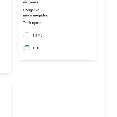
víz: nincs
Energetika
nincs megadva
Telek típusa
HTML
PDF