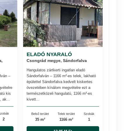
ELADÓ NYARALÓ
a,
Csongrád megye, Sándorfalva
Hangulatos zártkerti ingatlan eladó
lván –
Sándorfalván – 1166 m²-es telek, lakható
épülettel Sándorfalva kedvelt kiskertes
vételre
övezetében kínálom megvételre ezt a
atú kis
természetközeli hangulatú, 1166 m²-es
 ak...
kivett...
zobák
Belső terület
Telek terület
Szobák
2
35 m²
1166 m²
1