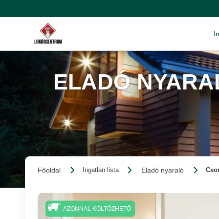
I
ELADÓ NYARA
Főoldal
Eladó nyaraló
Ingatlan lista
Cson
AZONNAL KÖLTÖZHETŐ