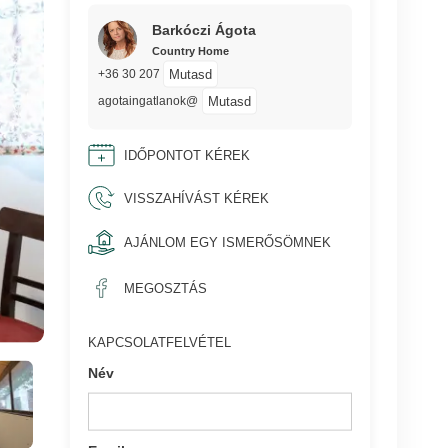
Barkóczi Ágota
Country Home
Mutasd
+36 30 207
Mutasd
agotaingatlanok@
IDŐPONTOT KÉREK
VISSZAHÍVÁST KÉREK
AJÁNLOM EGY ISMERŐSÖMNEK
MEGOSZTÁS
KAPCSOLATFELVÉTEL
Név