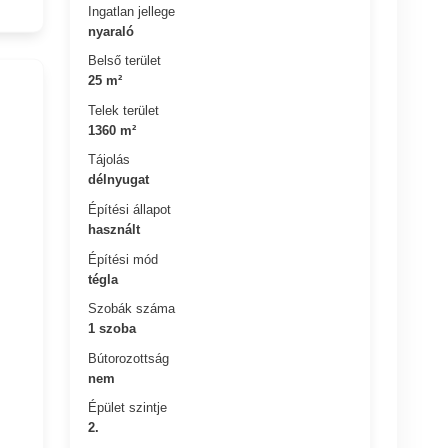
Ingatlan jellege
nyaraló
Belső terület
25 m²
Telek terület
1360 m²
Tájolás
délnyugat
Építési állapot
használt
Építési mód
tégla
Szobák száma
1 szoba
Bútorozottság
nem
Épület szintje
2.