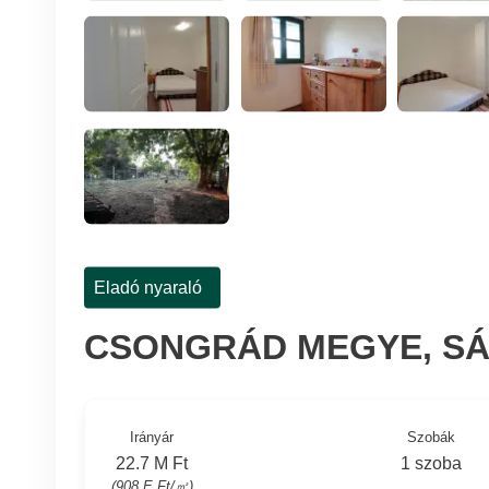
Eladó nyaraló
CSONGRÁD MEGYE, S
Irányár
Szobák
22.7 M Ft
1 szoba
(908 E Ft/㎡)