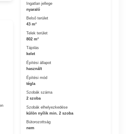
Ingatlan jellege
nyaraló
Belső terület
43 m²
Telek terület
802 m²
Tájolás
kelet
Építési állapot
használt
Építési mód
tégla
Szobák száma
2 szoba
en
Szobák elhelyezkedése
külön nyílik min. 2 szoba
Bútorozottság
nem