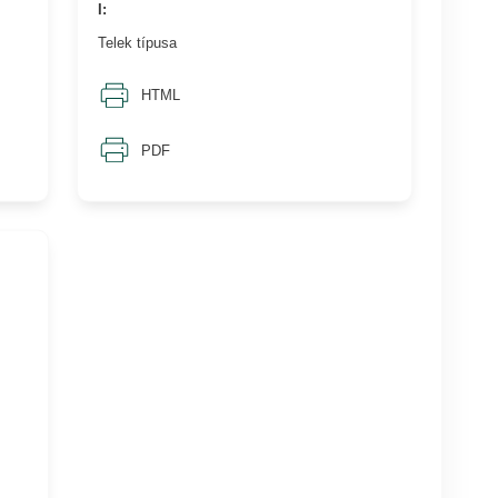
I:
Telek típusa
HTML
PDF