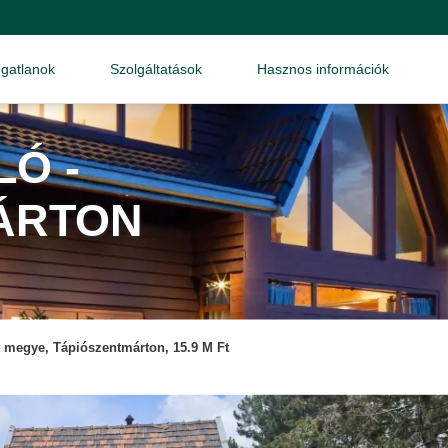
ngatlanok
Szolgáltatások
Hasznos információk
Ó -
ÁRTON
 megye, Tápiószentmárton, 15.9 M Ft