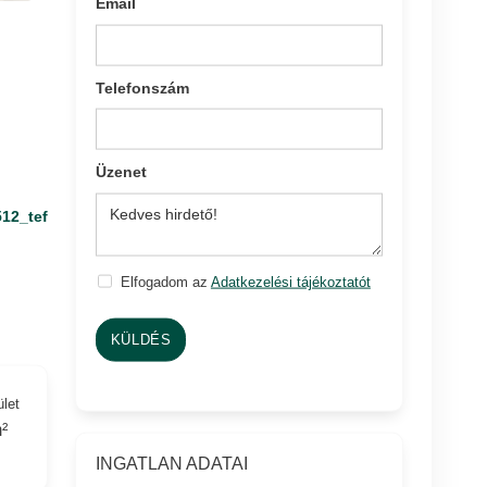
Email
Telefonszám
Üzenet
512_tef
Elfogadom az
Adatkezelési tájékoztatót
KÜLDÉS
ület
²
INGATLAN ADATAI