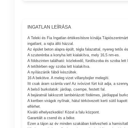
INGATLAN LEÍRÁSA
A Teleki és Fia Ingatlan értékesítésre kínálja Tápiószentmár
ingatlant, a rajta álló házzal.
Az épület beton alapra épült, tégla falazattal, nyereg tetős 
A szuterénba a konyha lett kialakítva, mely 16,5 nm-es.
A földszinten található: közlekedő, fürdőszoba és szoba lett 
A tetőtérben egy szoba lett kialakítva.
A nyílászárók fából készültek.
16 A bekötve. A meleg vizet villanybojler melegíti.
Itt csak áram számla van! Az ivóvizet fúrt kút adja, a szenny
A belső burkolatok: járólap, csempe, festett fal.
A bejáratnál lakkozott lambériázott födémes, járólappal burkol
A kertben virágok nyílnak, hátul térkövezett kerti sütő kap
elférhet.
Kiváló elhelyezkedés! Közel a falu központ.
Garantált a csend és a béke.
Ezen a tájon az év minden szakában kiélvezheti a hamisítatl