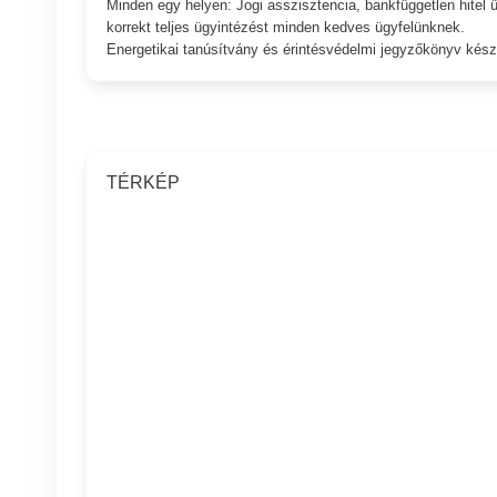
Minden egy helyen: Jogi asszisztencia, bankfüggetlen hitel ü
korrekt teljes ügyintézést minden kedves ügyfelünknek.
Energetikai tanúsítvány és érintésvédelmi jegyzőkönyv készí
TÉRKÉP