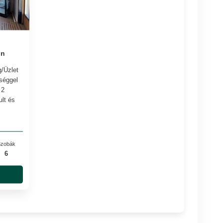
on
/Üzlet
tséggel
 2
lt és
zobák
6