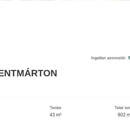
Ingatlan azonosító:
ZENTMÁRTON
Terület
Telek ter
43 m²
802 m