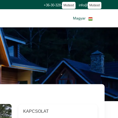
+36-30-328-
info@
Mutasd
Mutasd
Magyar
KAPCSOLAT