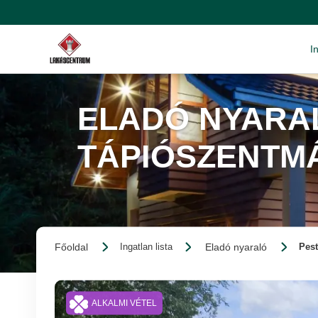
I
ELADÓ NYARAL
TÁPIÓSZENTM
Főoldal
Eladó nyaraló
Ingatlan lista
Pest
ALKALMI VÉTEL