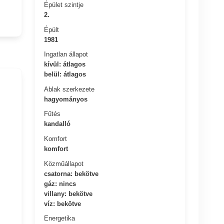
Épület szintje
2.
Épült
1981
Ingatlan állapot
kívül: átlagos
belül: átlagos
Ablak szerkezete
hagyományos
Fűtés
kandalló
Komfort
komfort
Közműállapot
csatorna: bekötve
gáz: nincs
villany: bekötve
víz: bekötve
Energetika