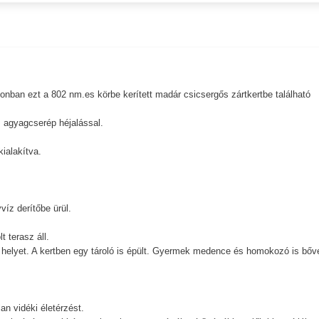
tonban ezt a 802 nm.es körbe kerített madár csicsergős zártkertbe található
és agyagcserép héjalással.
kialakítva.
víz derítőbe ürül.
t terasz áll.
ott helyet. A kertben egy tároló is épült. Gyermek medence és homokozó is bőv
an vidéki életérzést.