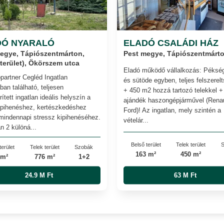
DÓ NYARALÓ
ELADÓ CSALÁDI HÁZ
egye, Tápiószentmárton,
Pest megye, Tápiószentmárt
terület), Ökörszem utca
Eladó működő vállalkozás: Pékség
partner Cegléd Ingatlan
és sütöde egyben, teljes felszerel
ban található, teljesen
+ 450 m2 hozzá tartozó telekkel +
ített ingatlan ideális helyszín a
ajándék haszongépjárművel (Renau
 pihenéshez, kertészkedéshez
Ford)! Az ingatlan, mely szintén a
mindennapi stressz kipihenéséhez.
vételár...
n 2 különá...
Belső terület
Telek terület
S
terület
Telek terület
Szobák
163 m²
450 m²
 m²
776 m²
1+2
24.9 M Ft
63 M Ft