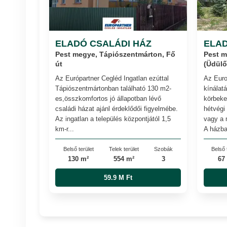
ELADÓ CSALÁDI HÁZ
ELA
Pest megye, Tápiószentmárton, Fő
Pest m
út
(Üdülő
Az Európartner Cegléd Ingatlan ezúttal
Az Euro
Tápiószentmártonban található 130 m2-
kínálatá
es,összkomfortos jó állapotban lévő
körbeker
családi házat ajánl érdeklődői figyelmébe.
hétvégi
Az ingatlan a település központjától 1,5
vagy a 
km-r...
A házba
Belső terület
Telek terület
Szobák
Belső 
130 m²
554 m²
3
67
59.9 M Ft