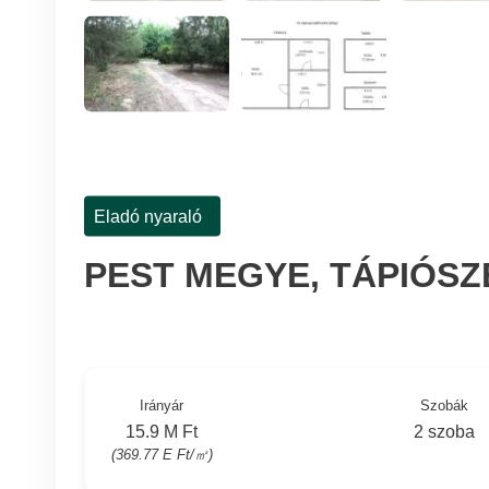
Eladó nyaraló
PEST MEGYE, TÁPIÓS
Irányár
Szobák
15.9 M Ft
2 szoba
(369.77 E Ft/㎡)