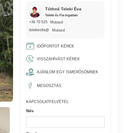
Tóthné Teleki Éva
Teleki és Fia Ingatlan
Mutasd
+36 70 525
Mutasd
telekiesfia@
IDŐPONTOT KÉREK
VISSZAHÍVÁST KÉREK
AJÁNLOM EGY ISMERŐSÖMNEK
MEGOSZTÁS
KAPCSOLATFELVÉTEL
Név