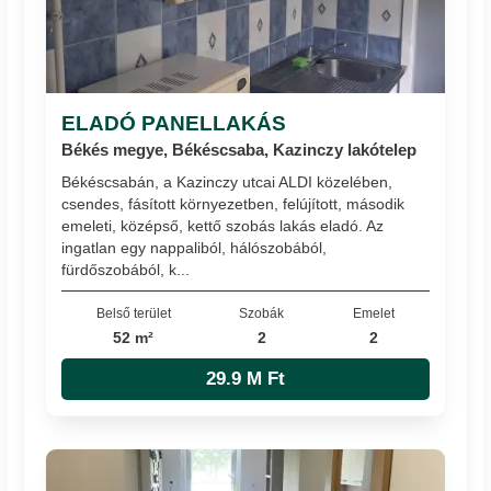
ELADÓ PANELLAKÁS
Békés megye, Békéscsaba, Kazinczy lakótelep
Békéscsabán, a Kazinczy utcai ALDI közelében,
csendes, fásított környezetben, felújított, második
emeleti, középső, kettő szobás lakás eladó. Az
ingatlan egy nappaliból, hálószobából,
fürdőszobából, k...
Belső terület
Szobák
Emelet
52 m²
2
2
29.9 M Ft