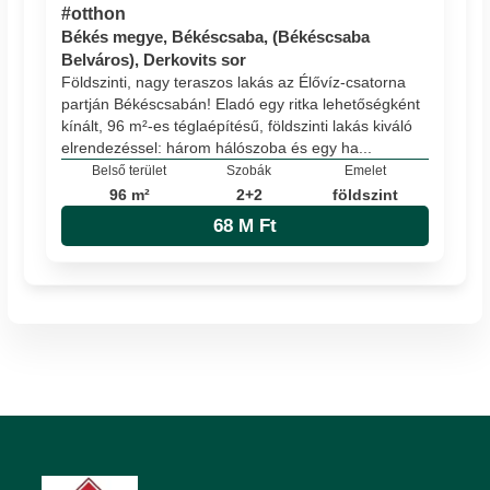
#otthon
Békés megye, Békéscsaba, (Békéscsaba
Belváros), Derkovits sor
Földszinti, nagy teraszos lakás az Élővíz-csatorna
partján Békéscsabán! Eladó egy ritka lehetőségként
kínált, 96 m²-es téglaépítésű, földszinti lakás kiváló
elrendezéssel: három hálószoba és egy ha...
Belső terület
Szobák
Emelet
96 m²
2+2
földszint
68 M Ft