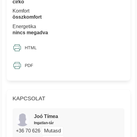
cirko
Komfort
összkomfort
Energetika
nincs megadva
HTML
PDF
KAPCSOLAT
Joó Tímea
Ingatlan-tár
Mutasd
+36 70 626