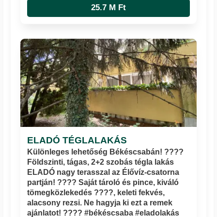
25.7 M Ft
ELADÓ TÉGLALAKÁS
Különleges lehetőség Békéscsabán! ????
Földszinti, tágas, 2+2 szobás tégla lakás
ELADÓ nagy terasszal az Élővíz-csatorna
partján! ???? Saját tároló és pince, kiváló
tömegközlekedés ????, keleti fekvés,
alacsony rezsi. Ne hagyja ki ezt a remek
ajánlatot! ???? #békéscsaba #eladolakás