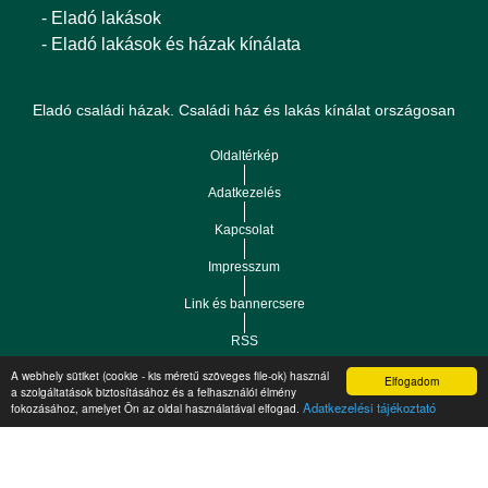
- Eladó lakások
- Eladó lakások és házak kínálata
Eladó családi házak. Családi ház és lakás kínálat országosan
Oldaltérkép
Adatkezelés
Kapcsolat
Impresszum
Link és bannercsere
RSS
A webhely sütiket (cookie - kis méretű szöveges file-ok) használ
Elfogadom
a szolgáltatások biztosításához és a felhasználói élmény
Vár-Köz Kft. - Ingatlan nyilvántartó, ügyviteli és
Copyright © 2021.
Adatkezelési tájékoztató
fokozásához, amelyet Ön az oldal használatával elfogad.
adminisztrációs szoftver