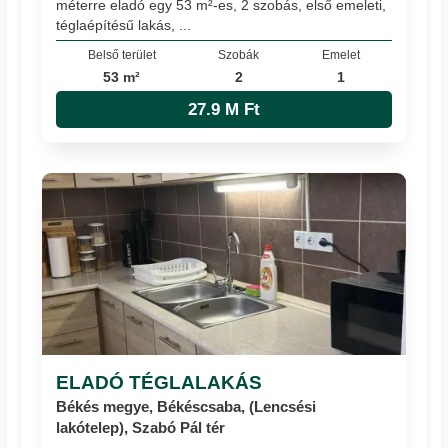
méterre eladó egy 53 m²-es, 2 szobás, első emeleti,
téglaépítésű lakás, ...
Belső terület
Szobák
Emelet
53 m²
2
1
27.9 M Ft
ELADÓ TÉGLALAKÁS
Békés megye, Békéscsaba, (Lencsési
lakótelep), Szabó Pál tér