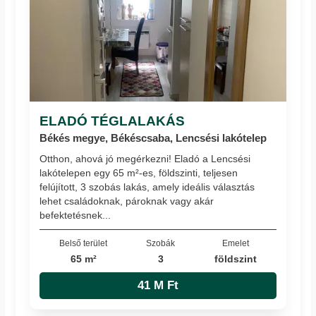
ELADÓ TÉGLALAKÁS
Békés megye, Békéscsaba, Lencsési lakótelep
Otthon, ahová jó megérkezni! Eladó a Lencsési
lakótelepen egy 65 m²-es, földszinti, teljesen
felújított, 3 szobás lakás, amely ideális választás
lehet családoknak, pároknak vagy akár
befektetésnek...
Belső terület
Szobák
Emelet
65 m²
3
földszint
41 M Ft