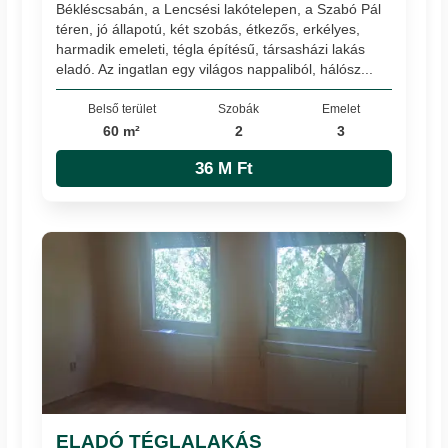
Békléscsabán, a Lencsési lakótelepen, a Szabó Pál
téren, jó állapotú, két szobás, étkezős, erkélyes,
harmadik emeleti, tégla építésű, társasházi lakás
eladó. Az ingatlan egy világos nappaliból, hálósz...
Belső terület
Szobák
Emelet
60 m²
2
3
36 M Ft
ELADÓ TÉGLALAKÁS