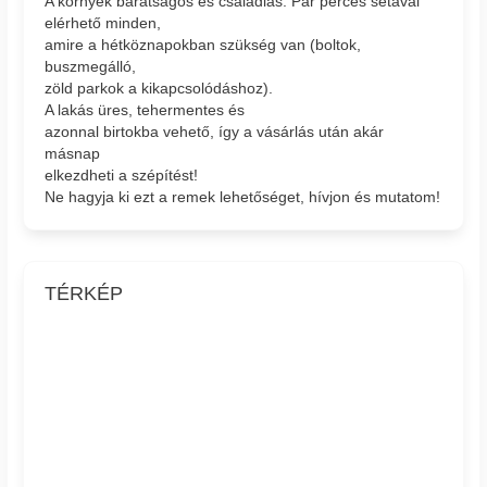
A környék barátságos és családias. Pár perces sétával
elérhető minden,
amire a hétköznapokban szükség van (boltok,
buszmegálló,
zöld parkok a kikapcsolódáshoz).
A lakás üres, tehermentes és
azonnal birtokba vehető, így a vásárlás után akár
másnap
elkezdheti a szépítést!
Ne hagyja ki ezt a remek lehetőséget, hívjon és mutatom!
TÉRKÉP