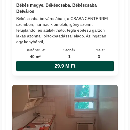
Békés megye, Békéscsaba, Békéscsaba
Belváros
Békéscsaba belvárosában, a CSABA CENTERREL
szemben, harmadik emeleti, igény szerint
felújítandó, és átalakítható, tégla építésű garzon
lakás azonnali birtokbaadással eladó. Az ingatlan
egy konyhából, ...
Belső terület
Szobák
Emelet
40 m²
1
3
29.9 M Ft