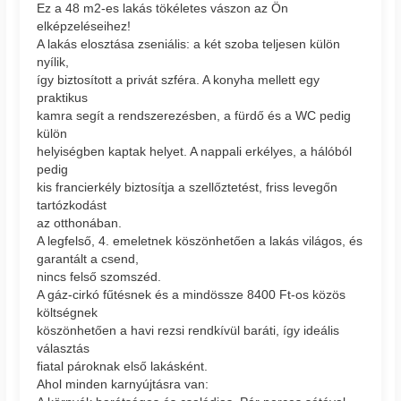
Ez a 48 m2-es lakás tökéletes vászon az Ön
elképzeléseihez!
A lakás elosztása zseniális: a két szoba teljesen külön
nyílik,
így biztosított a privát szféra. A konyha mellett egy
praktikus
kamra segít a rendszerezésben, a fürdő és a WC pedig
külön
helyiségben kaptak helyet. A nappali erkélyes, a hálóból
pedig
kis francierkély biztosítja a szellőztetést, friss levegőn
tartózkodást
az otthonában.
A legfelső, 4. emeletnek köszönhetően a lakás világos, és
garantált a csend,
nincs felső szomszéd.
A gáz-cirkó fűtésnek és a mindössze 8400 Ft-os közös
költségnek
köszönhetően a havi rezsi rendkívül baráti, így ideális
választás
fiatal pároknak első lakásként.
Ahol minden karnyújtásra van: