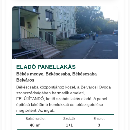
ELADÓ PANELLAKÁS
Békés megye, Békéscsaba, Békéscsaba
Belváros
Békéscsaba központjához közel, a Belvárosi Ovoda
szomszédságában harmadik emeleti,
FELÚJÍTANDÓ, kettő szobás lakás eladó. A panel
építésű lakótömb homlokzati és tetőszigetelése
megtörtént. Az ingat...
Belső terület
Szobák
Emelet
40 m²
1+1
3