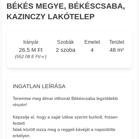
BÉKÉS MEGYE, BÉKÉSCSABA,
KAZINCZY LAKÓTELEP
Irányár
Szobák
Emelet
Terület
26.5 M Ft
2 szoba
4
48 m²
(552.08 E Ft/㎡)
INGATLAN LEÍRÁSA
Teremtse meg álmai otthonát Békéscsaba legzöldebb
részén!
Képzelje el, hogy a saját ízlése szerint burkolt, frissen
festett
falak között issza meg a reggeli kávéját a napsütötte
erkélyen.