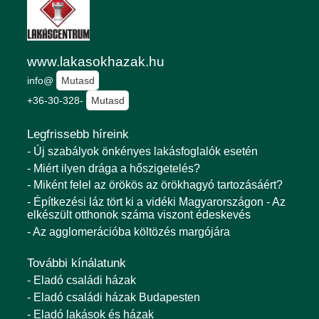
www.lakasokhazak.hu
info@
Mutasd
+36-30-328-
Mutasd
Legfrissebb híreink
- Új szabályok önkényes lakásfoglalók esetén
- Miért ilyen drága a hőszigetelés?
- Miként felel az örökös az örökhagyó tartozásáért?
- Építkezési láz tört ki a vidéki Magyarországon - Az
elkészült otthonok száma viszont édeskevés
- Az agglomerációba költözés margójára
További kínálatunk
- Eladó családi házak
- Eladó családi házak Budapesten
- Eladó lakások és házak