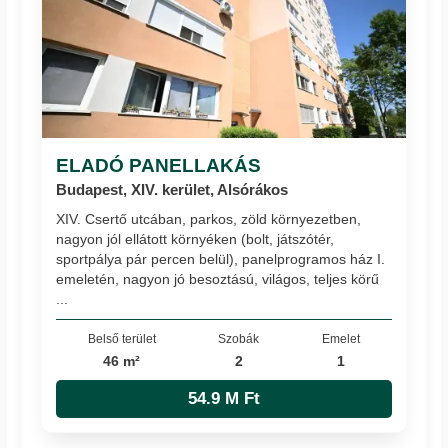
ELADÓ PANELLAKÁS
Budapest, XIV. kerület, Alsórákos
XIV. Csertő utcában, parkos, zöld környezetben,
nagyon jól ellátott környéken (bolt, játszótér,
sportpálya pár percen belül), panelprogramos ház I.
emeletén, nagyon jó besoztású, világos, teljes körű
...
Belső terület
Szobák
Emelet
46 m²
2
1
54.9 M Ft