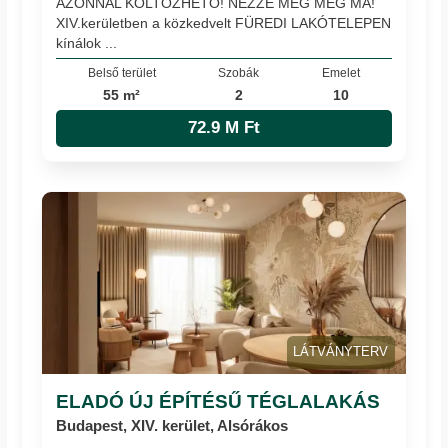
AZONNAL KÖLTÖZHETŐ! NÉZZE MEG MÉG MA!
XIV.kerületben a közkedvelt FÜREDI LAKÓTELEPEN
kínálok ...
Belső terület
Szobák
Emelet
55 m²
2
10
72.9 M Ft
LÁTVÁNYTERV
ELADÓ ÚJ ÉPÍTÉSŰ TÉGLALAKÁS
Budapest, XIV. kerület, Alsórákos