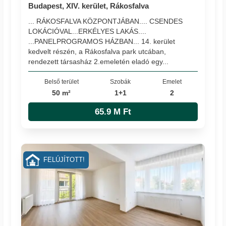
Budapest, XIV. kerület, Rákosfalva
... RÁKOSFALVA KÖZPONTJÁBAN.... CSENDES
LOKÁCIÓVAL...ERKÉLYES LAKÁS....
...PANELPROGRAMOS HÁZBAN... 14. kerület
kedvelt részén, a Rákosfalva park utcában,
rendezett társasház 2.emeletén eladó egy...
Belső terület
Szobák
Emelet
50 m²
1+1
2
65.9 M Ft
FELÚJÍTOTT!