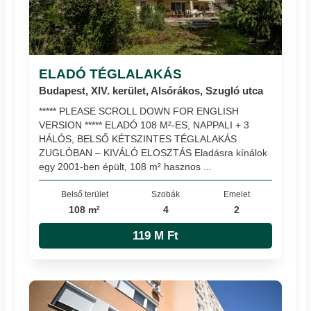
ELADÓ TÉGLALAKÁS
Budapest, XIV. kerület, Alsórákos, Szugló utca
***** PLEASE SCROLL DOWN FOR ENGLISH
VERSION ***** ELADÓ 108 M²-ES, NAPPALI + 3
HÁLÓS, BELSŐ KÉTSZINTES TÉGLALAKÁS
ZUGLÓBAN – KIVÁLÓ ELOSZTÁS Eladásra kínálok
egy 2001-ben épült, 108 m² hasznos ...
Belső terület
Szobák
Emelet
108 m²
4
2
119 M Ft