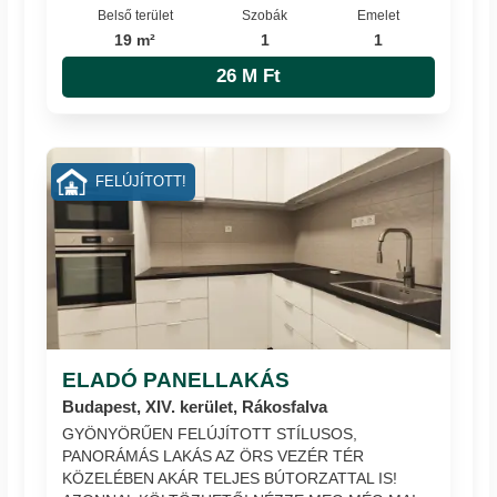
Belső terület
Szobák
Emelet
19 m²
1
1
26 M Ft
FELÚJÍTOTT!
ELADÓ PANELLAKÁS
Budapest, XIV. kerület, Rákosfalva
GYÖNYÖRŰEN FELÚJÍTOTT STÍLUSOS,
PANORÁMÁS LAKÁS AZ ÖRS VEZÉR TÉR
KÖZELÉBEN AKÁR TELJES BÚTORZATTAL IS!