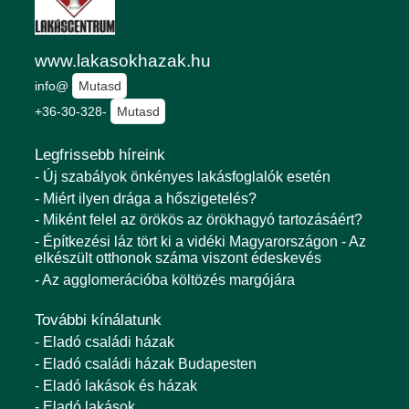
www.lakasokhazak.hu
info@
Mutasd
+36-30-328-
Mutasd
Legfrissebb híreink
- Új szabályok önkényes lakásfoglalók esetén
- Miért ilyen drága a hőszigetelés?
- Miként felel az örökös az örökhagyó tartozásáért?
- Építkezési láz tört ki a vidéki Magyarországon - Az
elkészült otthonok száma viszont édeskevés
- Az agglomerációba költözés margójára
További kínálatunk
- Eladó családi házak
- Eladó családi házak Budapesten
- Eladó lakások és házak
- Eladó lakások