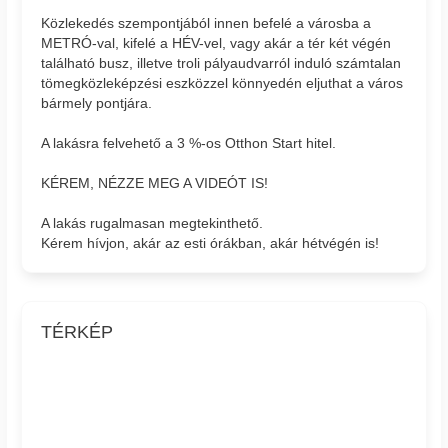
Közlekedés szempontjából innen befelé a városba a
METRÓ-val, kifelé a HÉV-vel, vagy akár a tér két végén
található busz, illetve troli pályaudvarról induló számtalan
tömegközleképzési eszközzel könnyedén eljuthat a város
bármely pontjára.
A lakásra felvehető a 3 %-os Otthon Start hitel.
KÉREM, NÉZZE MEG A VIDEÓT IS!
A lakás rugalmasan megtekinthető.
Kérem hívjon, akár az esti órákban, akár hétvégén is!
TÉRKÉP