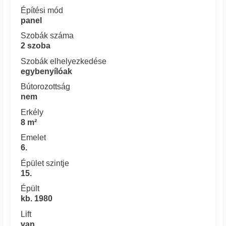
Építési mód
panel
Szobák száma
2 szoba
Szobák elhelyezkedése
egybenyílóak
Bútorozottság
nem
Erkély
8 m²
Emelet
6.
Épület szintje
15.
Épült
kb. 1980
Lift
van