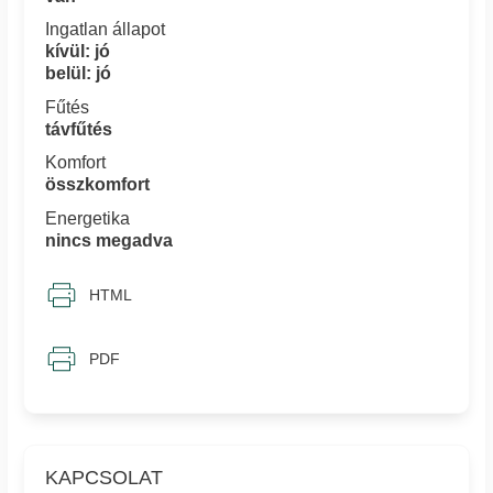
Ingatlan állapot
kívül: jó
belül: jó
Fűtés
távfűtés
Komfort
összkomfort
Energetika
nincs megadva
HTML
PDF
KAPCSOLAT