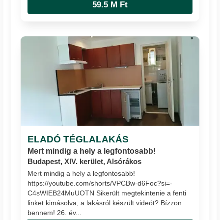
59.5 M Ft
ELADÓ TÉGLALAKÁS
Mert mindig a hely a legfontosabb!
Budapest, XIV. kerület, Alsórákos
Mert mindig a hely a legfontosabb!
https://youtube.com/shorts/VPCBw-d6Foc?si=-
C4sWIEB24MuUOTN Sikerült megtekintenie a fenti
linket kimásolva, a lakásról készült videót? Bízzon
bennem! 26. év...