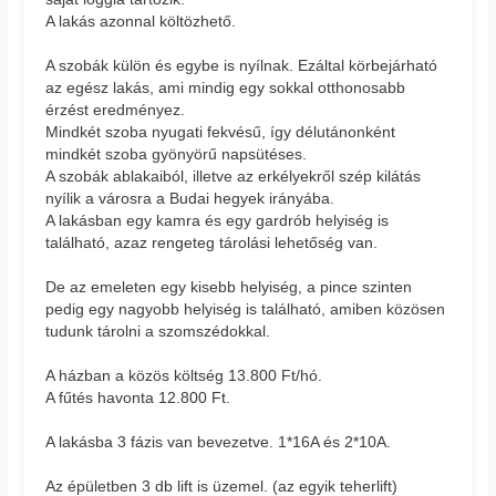
A lakás azonnal költözhető.
A szobák külön és egybe is nyílnak. Ezáltal körbejárható
az egész lakás, ami mindig egy sokkal otthonosabb
érzést eredményez.
Mindkét szoba nyugati fekvésű, így délutánonként
mindkét szoba gyönyörű napsütéses.
A szobák ablakaiból, illetve az erkélyekről szép kilátás
nyílik a városra a Budai hegyek irányába.
A lakásban egy kamra és egy gardrób helyiség is
található, azaz rengeteg tárolási lehetőség van.
De az emeleten egy kisebb helyiség, a pince szinten
pedig egy nagyobb helyiség is található, amiben közösen
tudunk tárolni a szomszédokkal.
A házban a közös költség 13.800 Ft/hó.
A fűtés havonta 12.800 Ft.
A lakásba 3 fázis van bevezetve. 1*16A és 2*10A.
Az épületben 3 db lift is üzemel. (az egyik teherlift)