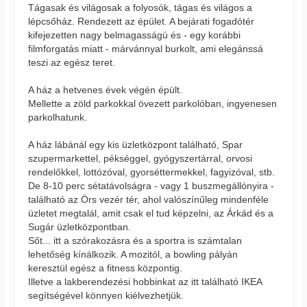
Tágasak és világosak a folyosók, tágas és világos a
lépcsőház. Rendezett az épület. A bejárati fogadótér
kifejezetten nagy belmagasságú és - egy korábbi
filmforgatás miatt - márvánnyal burkolt, ami elegánssá
teszi az egész teret.
A ház a hetvenes évek végén épült.
Mellette a zöld parkokkal övezett parkolóban, ingyenesen
parkolhatunk.
A ház lábánál egy kis üzletközpont található, Spar
szupermarkettel, pékséggel, gyógyszertárral, orvosi
rendelőkkel, lottózóval, gyorséttermekkel, fagyizóval, stb.
De 8-10 perc sétatávolságra - vagy 1 buszmegállónyira -
található az Örs vezér tér, ahol valószínűleg mindenféle
üzletet megtalál, amit csak el tud képzelni, az Árkád és a
Sugár üzletközpontban.
Sőt... itt a szórakozásra és a sportra is számtalan
lehetőség kínálkozik. A mozitól, a bowling pályán
keresztül egész a fitness központig.
Illetve a lakberendezési hobbinkat az itt található IKEA
segítségével könnyen kiélvezhetjük.