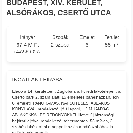
BUDAPEST, XIV. KERÜLET,
ALSÓRÁKOS, CSERTŐ UTCA
Irányár
Szobák
Emelet
Terület
67.4 M Ft
2 szoba
6
55 m²
(1.23 M Ft/㎡)
INGATLAN LEÍRÁSA
Eladó a 14. kerületben, Zuglóban, a Füredi lakótelepen, a
Csertő park 2. szám alatti 15 emeletes panelházban, egy
6. emeleti, PANORÁMÁS, NAPSÜTÉSES, ABLAKOS
KONYHÁVAL rendelkező, jó állapotú, ÚJ MŰANYAG
ABLAKOKKAL ÉS REDŐNYÖKKEL illetve új biztonsági
bejárati ajtóval rendelkező, tehermentes, 55 m2-es, 2
szobás lakás, ahol a nappalihoz és a hálószobához is
saját loggia tartozik.