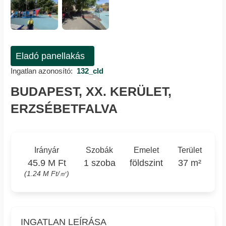
Eladó panellakás
Ingatlan azonosító:
132_cld
BUDAPEST, XX. KERÜLET,
ERZSÉBETFALVA
Irányár
Szobák
Emelet
Terület
45.9 M Ft
1 szoba
földszint
37 m²
(1.24 M Ft/㎡)
INGATLAN LEÍRÁSA