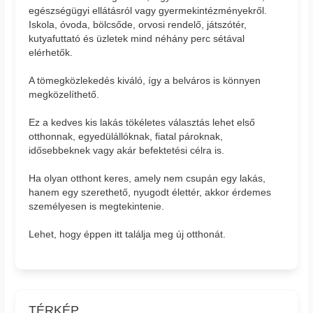
egészségügyi ellátásról vagy gyermekintézményekről.
Iskola, óvoda, bölcsőde, orvosi rendelő, játszótér,
kutyafuttató és üzletek mind néhány perc sétával
elérhetők.
A tömegközlekedés kiváló, így a belváros is könnyen
megközelíthető.
Ez a kedves kis lakás tökéletes választás lehet első
otthonnak, egyedülállóknak, fiatal pároknak,
idősebbeknek vagy akár befektetési célra is.
Ha olyan otthont keres, amely nem csupán egy lakás,
hanem egy szerethető, nyugodt élettér, akkor érdemes
személyesen is megtekintenie.
Lehet, hogy éppen itt találja meg új otthonát.
TÉRKÉP