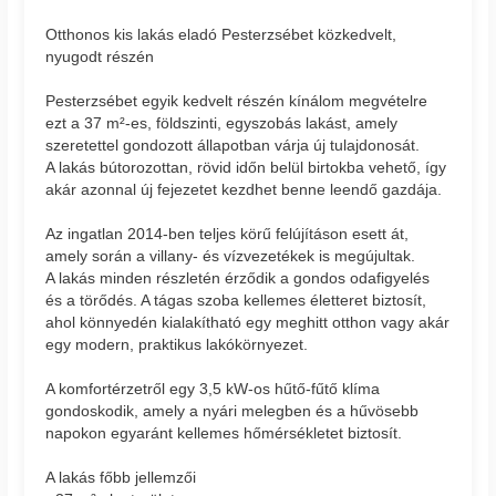
Otthonos kis lakás eladó Pesterzsébet közkedvelt,
nyugodt részén
Pesterzsébet egyik kedvelt részén kínálom megvételre
ezt a 37 m²-es, földszinti, egyszobás lakást, amely
szeretettel gondozott állapotban várja új tulajdonosát.
A lakás bútorozottan, rövid időn belül birtokba vehető, így
akár azonnal új fejezetet kezdhet benne leendő gazdája.
Az ingatlan 2014-ben teljes körű felújításon esett át,
amely során a villany- és vízvezetékek is megújultak.
A lakás minden részletén érződik a gondos odafigyelés
és a törődés. A tágas szoba kellemes életteret biztosít,
ahol könnyedén kialakítható egy meghitt otthon vagy akár
egy modern, praktikus lakókörnyezet.
A komfortérzetről egy 3,5 kW-os hűtő-fűtő klíma
gondoskodik, amely a nyári melegben és a hűvösebb
napokon egyaránt kellemes hőmérsékletet biztosít.
A lakás főbb jellemzői