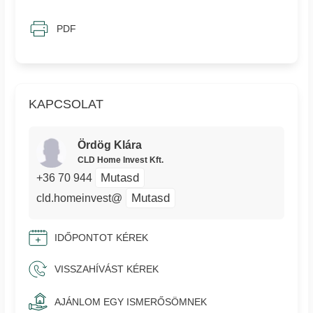
PDF
KAPCSOLAT
Ördög Klára
CLD Home Invest Kft.
Mutasd
+36 70 944
Mutasd
cld.homeinvest@
IDŐPONTOT KÉREK
VISSZAHÍVÁST KÉREK
AJÁNLOM EGY ISMERŐSÖMNEK