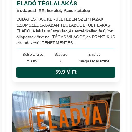
ELADÓ TÉGLALAKÁS
Budapest, XX. kerület, Pacsirtatelep
BUDAPEST XX. KERÜLETÉBEN SZÉP HÁZAK
SZOMSZÉDSÁGÁBAN TÉGLÁBÓL ÉPÜLT LAKÁS
ELADÓ! A lakás műszakilag,és esztétikailag felújított
állapotnak örvend. TÁGAS VILÁGOS,és PRAKTIKUS
elrendezésű. TEHERMENTES...
Belső terület
Szobák
Emelet
53 m²
2
magasföldszint
59.9 M Ft