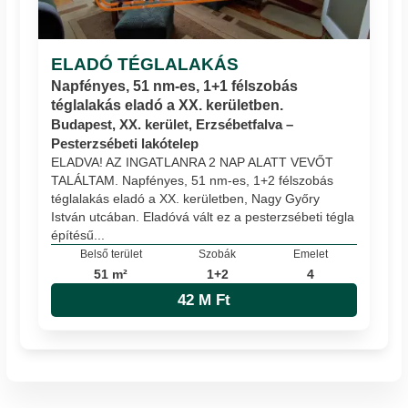
ELADÓ TÉGLALAKÁS
Napfényes, 51 nm-es, 1+1 félszobás
téglalakás eladó a XX. kerületben.
Budapest, XX. kerület, Erzsébetfalva –
Pesterzsébeti lakótelep
ELADVA! AZ INGATLANRA 2 NAP ALATT VEVŐT
TALÁLTAM. Napfényes, 51 nm-es, 1+2 félszobás
téglalakás eladó a XX. kerületben, Nagy Győry
István utcában. Eladóvá vált ez a pesterzsébeti tégla
építésű...
Belső terület
Szobák
Emelet
51 m²
1+2
4
42 M Ft