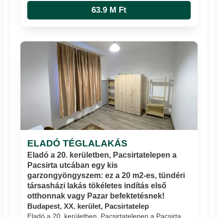
63.9 M Ft
ELADÓ TÉGLALAKÁS
Eladó a 20. kerületben, Pacsirtatelepen a
Pacsirta utcában egy kis
garzongyöngyszem: ez a 20 m2-es, tündéri
társasházi lakás tökéletes indítás első
otthonnak vagy Pazar befektetésnek!
Budapest, XX. kerület, Pacsirtatelep
Eladó a 20. kerületben, Pacsirtatelepen a Pacsirta