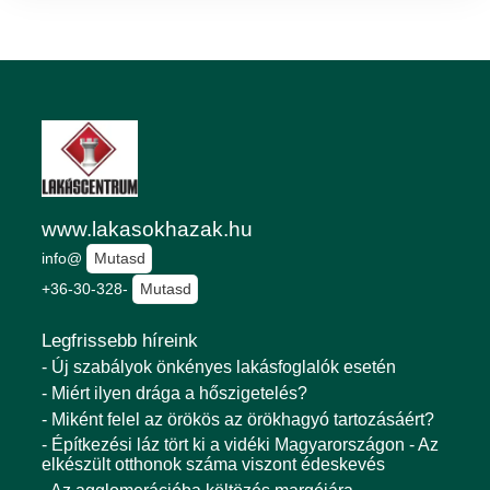
www.lakasokhazak.hu
info@
Mutasd
+36-30-328-
Mutasd
Legfrissebb híreink
- Új szabályok önkényes lakásfoglalók esetén
- Miért ilyen drága a hőszigetelés?
- Miként felel az örökös az örökhagyó tartozásáért?
- Építkezési láz tört ki a vidéki Magyarországon - Az
elkészült otthonok száma viszont édeskevés