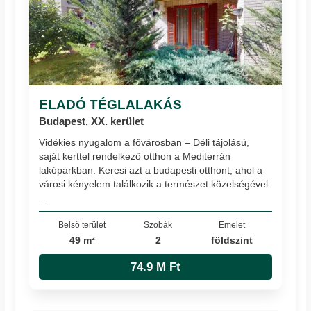
ELADÓ TÉGLALAKÁS
Budapest, XX. kerület
Vidékies nyugalom a fővárosban – Déli tájolású,
saját kerttel rendelkező otthon a Mediterrán
lakóparkban. Keresi azt a budapesti otthont, ahol a
városi kényelem találkozik a természet közelségével
...
Belső terület
Szobák
Emelet
49 m²
2
földszint
74.9 M Ft