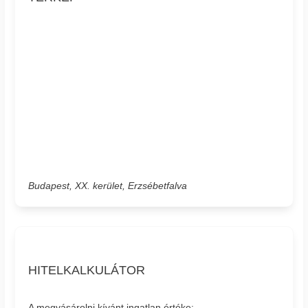
Budapest, XX. kerület, Erzsébetfalva
HITELKALKULÁTOR
A megvásárolni kívánt ingatlan értéke: