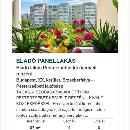
ELADÓ PANELLAKÁS
Eladó lakás Pesterzsébet közkedvelt
részén!
Budapest, XX. kerület, Erzsébetfalva –
Pesterzsébeti lakótelep
TÁGAS, 4 SZOBÁS CSALÁDI OTTHON
PESTERZSÉBET KEDVELT RÉSZÉN – KIVÁLÓ
KÖZLEKEDÉSSEL! Ha olyan lakást keres, ahol
minden családtagnak jut saját tér, mégis minden
fontos szolgáltatás néhány perc alatt ...
Belső terület
Szobák
Emelet
67 m²
4
6