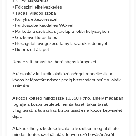
• 37 m² alapterület
• Földszinti elhelyezkedés
• Tágas, világos szoba
• Konyha étkezőrésszel
• Fürdőszoba káddal és WC-vel
• Parketta a szobában, járólap a többi helyiségben
• Gázkonvektoros fűtés
• Hőszigetelt üvegezésű fa nyílászárók redőnnyel
• Bútorozott állapot
Rendezett társasház, barátságos környezet
A társasház kulturált lakóközösséggel rendelkezik, a
kódos beléptetőrendszer pedig biztonságot nyújt a lakók
számára.
A közös költség mindössze 10.350 Ft/hó, amely magában
foglalja a közös területek fenntartását, takarítását,
világítását, a társasház biztosítását és a közös képviselet
díját.
A lakás elhelyezkedése kiváló: a közelben megtalálható
minden fontos szolgáltatás, legyen szó bevásárlásról,