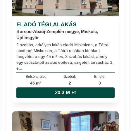
ELADÓ TÉGLALAKÁS
Borsod-Abaúj-Zemplén megye, Miskolc,
Újdiósgyőr
2 szobás, erkélyes lakás eladó Miskolcon, a Tátra
utcában! Miskolcon, a Tátra utcában kínálunk
megvételre egy 45 m²-es, 2 szobás lakást, amely
egy csúsztatott zsalus építésű, szigetelt társasház 3.
e...
Belső terület
Szobák
Emelet
45 m²
2
3
20.3 M Ft