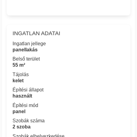
INGATLAN ADATAI
Ingatlan jellege
panellakás
Belső terület
55 m²
Tájolás
kelet
Építési állapot
használt
Építési mód
panel
Szobák száma
2 szoba
Szobák elhelyezkedése