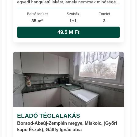
egyedi hangulatú lakást, amely nemcsak minőségé...
Belső terület
Szobák
Emelet
35 m²
1+1
3
49.5 M Ft
ELADÓ TÉGLALAKÁS
Borsod-Abaúj-Zemplén megye, Miskolc, (Győri
kapu Észak), Gálffy Ignác utca