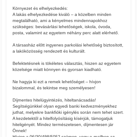
Környezet és elhelyezkedés:
A lakás elhelyezkedése kiváló – a közelben minden
megtalálható, ami a kényelmes mindennapokhoz
szükséges: bevásárlási lehetőségek, iskola, óvoda,
posta, valamint az egyetem néhány perc alatt elérhető.
A társasház előtt ingyenes parkolási lehetőség biztosított,
a lakóközösség rendezett és kulturált.
Befektetésnek is tökéletes választás, hiszen az egyetem
közelsége miatt könnyen és gyorsan kiadható.
Ne hagyja ki ezt a remek lehetőséget – hívjon
bizalommal, és tekintse meg személyesen!
Díjmentes hitelügyintézés, hiteltanácsadás!
Segítségünkkel olyan egyedi banki kedvezményekhez
juthat, melyekre bankfióki igénylés során nem tehet szert.
A kezdetektől a hitelfolyósításig kísérjük, támogatjuk
hiteligényét. Mindez természetesen, díjmentesen jár
Önnek!
Hívjon a 06/30/498/5052 számon, vagy e-mailben az