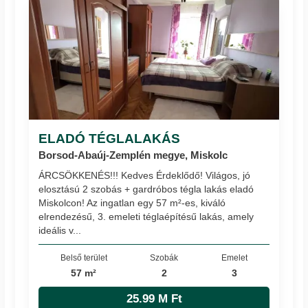
ELADÓ TÉGLALAKÁS
Borsod-Abaúj-Zemplén megye, Miskolc
ÁRCSÖKKENÉS!!! Kedves Érdeklődő! Világos, jó
elosztású 2 szobás + gardróbos tégla lakás eladó
Miskolcon! Az ingatlan egy 57 m²-es, kiváló
elrendezésű, 3. emeleti téglaépítésű lakás, amely
ideális v...
Belső terület
Szobák
Emelet
57 m²
2
3
25.99 M Ft