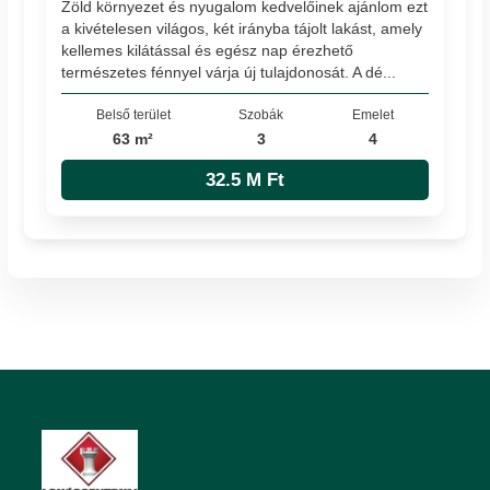
Zöld környezet és nyugalom kedvelőinek ajánlom ezt
a kivételesen világos, két irányba tájolt lakást, amely
kellemes kilátással és egész nap érezhető
természetes fénnyel várja új tulajdonosát. A dé...
Belső terület
Szobák
Emelet
63 m²
3
4
32.5 M Ft