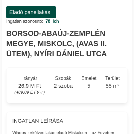
Eladó panellakás
Ingatlan azonosító:
78_ich
BORSOD-ABAÚJ-ZEMPLÉN
MEGYE, MISKOLC, (AVAS II.
ÜTEM), NYÍRI DÁNIEL UTCA
Irányár
Szobák
Emelet
Terület
26.9 M Ft
2 szoba
5
55 m²
(489.09 E Ft/㎡)
INGATLAN LEÍRÁSA
Világos, erkélyes lakás eladó Miskolcon – az Egyetem