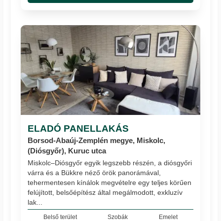
ELADÓ PANELLAKÁS
Borsod-Abaúj-Zemplén megye, Miskolc,
(Diósgyőr), Kuruc utca
Miskolc–Diósgyőr egyik legszebb részén, a diósgyőri
várra és a Bükkre néző örök panorámával,
tehermentesen kínálok megvételre egy teljes körűen
felújított, belsőépítész által megálmodott, exkluzív
lak...
Belső terület
Szobák
Emelet