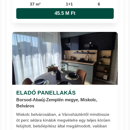
37 m²
1+1
6
45.5 M Ft
ELADÓ PANELLAKÁS
Borsod-Abaúj-Zemplén megye, Miskolc,
Belváros
Miskolc belvárosában, a Városháztértől mindössze
öt perc sétára kínálok megvételre egy teljes körűen
felújított, belsőépítész által megálmodott, valóban