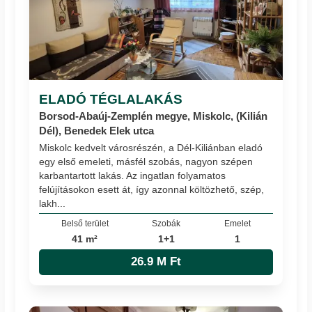
ELADÓ TÉGLALAKÁS
Borsod-Abaúj-Zemplén megye, Miskolc, (Kilián
Dél), Benedek Elek utca
Miskolc kedvelt városrészén, a Dél-Kiliánban eladó
egy első emeleti, másfél szobás, nagyon szépen
karbantartott lakás. Az ingatlan folyamatos
felújításokon esett át, így azonnal költözhető, szép,
lakh...
Belső terület
Szobák
Emelet
41 m²
1+1
1
26.9 M Ft