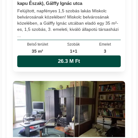
kapu Észak), Gálffy Ignác utca
Felújított, napfényes 1,5 szobás lakás Miskolc
belvárosának közelében! Miskolc belvárosának
közelében, a Gálffy Ignác utcában eladó egy 35 m²-
es, 1,5 szobás, 3. emeleti, kiváló állapotú társasházi
...
Belső terület
Szobák
Emelet
35 m²
1+1
3
26.3 M Ft