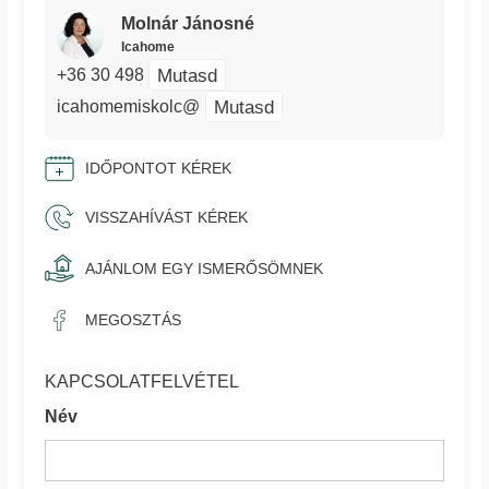
Molnár Jánosné
Icahome
Mutasd
+36 30 498
Mutasd
icahomemiskolc@
IDŐPONTOT KÉREK
VISSZAHÍVÁST KÉREK
AJÁNLOM EGY ISMERŐSÖMNEK
MEGOSZTÁS
KAPCSOLATFELVÉTEL
Név