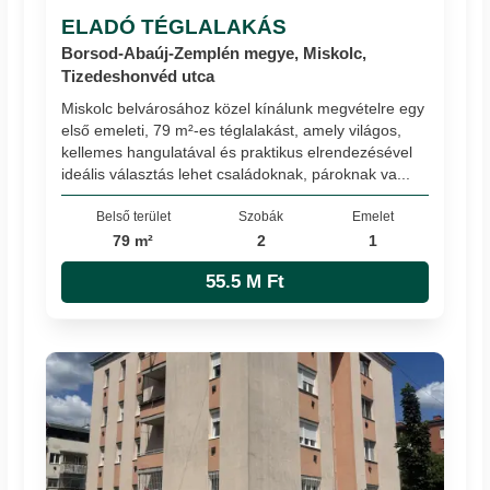
ELADÓ TÉGLALAKÁS
Borsod-Abaúj-Zemplén megye, Miskolc,
Tizedeshonvéd utca
Miskolc belvárosához közel kínálunk megvételre egy
első emeleti, 79 m²-es téglalakást, amely világos,
kellemes hangulatával és praktikus elrendezésével
ideális választás lehet családoknak, pároknak va...
Belső terület
Szobák
Emelet
79 m²
2
1
55.5 M Ft