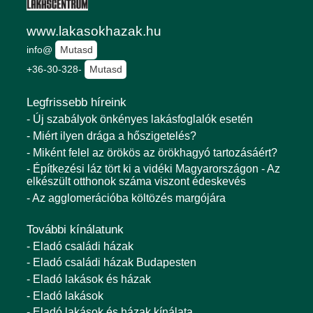
www.lakasokhazak.hu
info@
Mutasd
+36-30-328-
Mutasd
Legfrissebb híreink
- Új szabályok önkényes lakásfoglalók esetén
- Miért ilyen drága a hőszigetelés?
- Miként felel az örökös az örökhagyó tartozásáért?
- Építkezési láz tört ki a vidéki Magyarországon - Az
elkészült otthonok száma viszont édeskevés
- Az agglomerációba költözés margójára
További kínálatunk
- Eladó családi házak
- Eladó családi házak Budapesten
- Eladó lakások és házak
- Eladó lakások
- Eladó lakások és házak kínálata