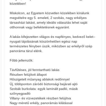
közelében!
Miskolcon, az Egyetem közvetlen közelében kínálunk
megvételre egy 5. emeleti, 2 szobás, nagy erkélyes
társasházi lakást, amely ideális választás lehet saját
otthonnak vagy befektetésnek egyaránt.
A lakás kifejezetten világos és napfényes, kedvező kelet–
nyugati tájolásának köszönhetően egész nap
természetes fényben úszik, miközben az erkélyről szép
panoráma tárul elénk.
Főbb jellemzők:
Távfűtéses, jól fenntartható lakás
Részben felújított állapot
Hőszigetelt műanyag ablakok redőnnyel
Új, többponton záródó biztonsági bejárati ajtó
Szobák burkolata: egyik laminált padló, másik
szőnyegpadló
Villany- és vízvezetékek részben felújítva
Nagy méretű erkély, panorámás kilátással