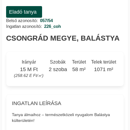
Eladó tanya
Belső azonosító:
057/54
Ingatlan azonosító:
226_coh
CSONGRÁD MEGYE, BALÁSTYA
Irányár
Szobák
Terület
Telek terület
15 M Ft
2 szoba
58 m²
1071 m²
(258.62 E Ft/㎡)
INGATLAN LEÍRÁSA
Tanya álmaihoz – természetközeli nyugalom Balástya
külterületén!