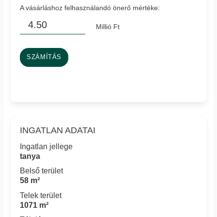
A vásárláshoz felhasználandó önerő mértéke:
Millió Ft
SZÁMÍTÁS
INGATLAN ADATAI
Ingatlan jellege
tanya
Belső terület
58 m²
Telek terület
1071 m²