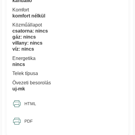
kandalló
Komfort
komfort nélkül
Közműállapot
csatorna: nincs
gáz: nincs
villany: nincs
víz: nincs
Energetika
nincs
Telek típusa
Övezeti besorolás
uj-mk
HTML
PDF