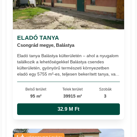
ELADÓ TANYA
Csongrád megye, Balástya
Eladó tanya Balástya külterületén – ahol a nyugalom
találkozik a lehetőségekkel Balástya csendes
külterületén, gyönyörű természeti környezetben
eladó egy 5755 m²-es, teljesen bekerített tanya, va...
Belső terület
Telek terület
Szobák
95 m²
39915 m²
3
32.9 M Ft