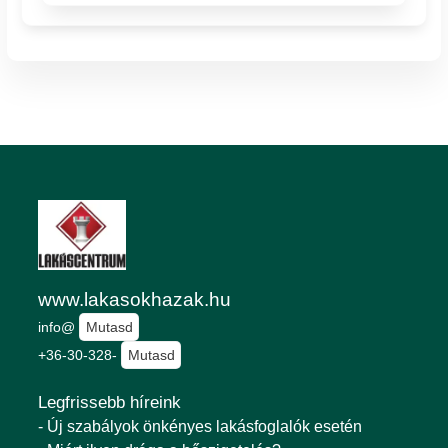
www.lakasokhazak.hu
info@
Mutasd
+36-30-328-
Mutasd
Legfrissebb híreink
- Új szabályok önkényes lakásfoglalók esetén