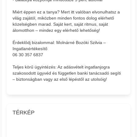
Miért éppen ez a tanya? Mert itt valóban elvonulhatsz a
világ zajától, miközben minden fontos dolog elérhető
közelségben marad. Saját kert, saját ritmus, saját
álomotthon – mindez egy elérhető lehetőség!
Érdeklődj bizalommal: Molnárné Bozóki Szilvia –
Ingatlanértékesítő
06 30 357 6837
Teljes körű ügyintézés: Az adásvételt ingatlanjogra
szakosodott ügyvéd és független banki tanácsadó segíti
– biztonságban vagy az első lépéstől az utolsóig!
TÉRKÉP