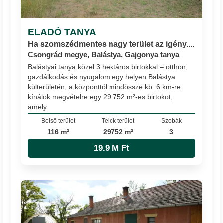
ELADÓ TANYA
Ha szomszédmentes nagy terület az igény....
Csongrád megye, Balástya, Gajgonya tanya
Balástyai tanya közel 3 hektáros birtokkal – otthon,
gazdálkodás és nyugalom egy helyen Balástya
külterületén, a központtól mindössze kb. 6 km-re
kínálok megvételre egy 29.752 m²-es birtokot,
amely...
Belső terület
Telek terület
Szobák
116 m²
29752 m²
3
19.9 M Ft