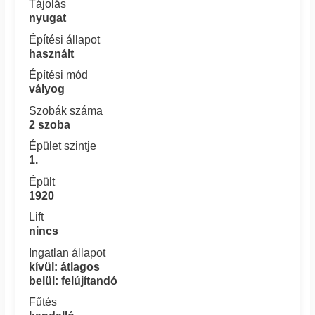
Tájolás
nyugat
Építési állapot
használt
Építési mód
vályog
Szobák száma
2 szoba
Épület szintje
1.
Épült
1920
Lift
nincs
Ingatlan állapot
kívül: átlagos
belül: felújítandó
Fűtés