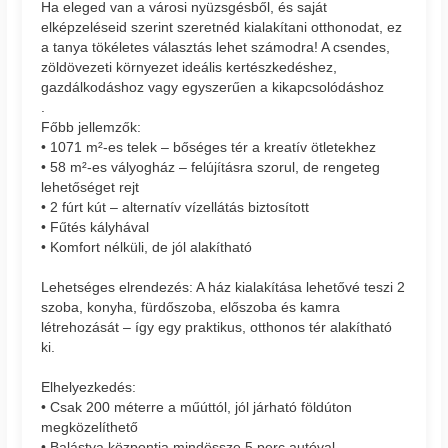
Ha eleged van a városi nyüzsgésből, és saját
elképzeléseid szerint szeretnéd kialakítani otthonodat, ez
a tanya tökéletes választás lehet számodra! A csendes,
zöldövezeti környezet ideális kertészkedéshez,
gazdálkodáshoz vagy egyszerűen a kikapcsolódáshoz
.
Főbb jellemzők:
• 1071 m²-es telek – bőséges tér a kreatív ötletekhez
• 58 m²-es vályogház – felújításra szorul, de rengeteg
lehetőséget rejt
• 2 fúrt kút – alternatív vízellátás biztosított
• Fűtés kályhával
• Komfort nélküli, de jól alakítható
Lehetséges elrendezés: A ház kialakítása lehetővé teszi 2
szoba, konyha, fürdőszoba, előszoba és kamra
létrehozását – így egy praktikus, otthonos tér alakítható
ki.
Elhelyezkedés:
• Csak 200 méterre a műúttól, jól járható földúton
megközelíthető
• Balástya központja mindössze 5 perc autóval