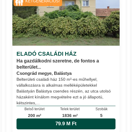
KÉTGENERÁCIÓS!
ELADÓ CSALÁDI HÁZ
Ha gazdálkodni szeretne, de fontos a
belterület...
Csongrád megye, Balástya
Belterületi családi ház 150 m²-es műhellyel,
vállalkozásra is alkalmas melléképületekkel
Balástyán Balástya csendes részén, az utca utolsó
házaként kínálom megvételre ezt a jó állapotú,
kétszintes,...
Belső terület
Telek terület
Szobák
200 m²
1836 m²
5
79.9 M Ft