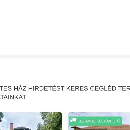
RTES HÁZ HIRDETÉST KERES CEGLÉD TE
TAINKAT!
AZONNAL KÖLTÖZHETŐ