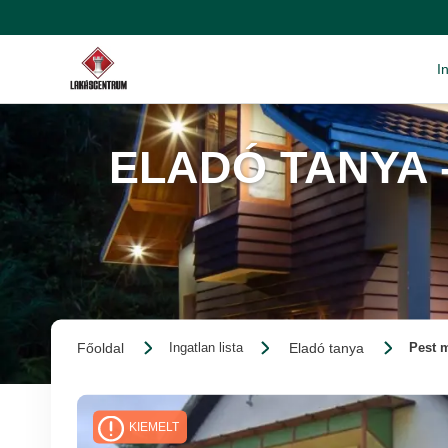
I
ELADÓ TANYA 
Főoldal
Eladó tanya
Ingatlan lista
Pest 
KIEMELT