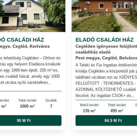
Ó CSALÁDI HÁZ
ELADÓ CSALÁDI HÁZ
Cegléden igényesen felújítot
egye, Cegléd, Kertváros
családiház eladó
es lehetőség Cegléden – Otthon és
Pest megye, Cegléd, Belváro
ozás egy helyen! Eladásra kínálunk
A Teleki és Fia Ingatlan értékesíté
n egy 1995-ben épült, 200 m²-es,
kínálja Cegléden a központtól pár 
tes családi házat, amely egy 1000
található utcában ezt az IGÉNYE
ét utcára nyíló saroktelken...
FELÚJÍTOTT - TEHERMENTES -
AZONNAL KÖLTÖZHETŐ családi
fészket. Az ingatlan CSOK+ és...
terület
Telek terület
Szobák
Belső terület
Telek terület
S
 m²
1000 m²
7
135 m²
495 m²
90 M Ft
84.9 M Ft