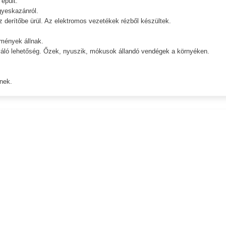
épült.
gyeskazánról.
íz derítőbe ürül. Az elektromos vezetékek rézből készültek.
tmények állnak.
 kiváló lehetőség. Őzek, nyuszik, mókusok állandó vendégek a környéken.
inek.