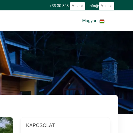
+36-30-328-
info@
Mutasd
Mutasd
Magyar
KAPCSOLAT