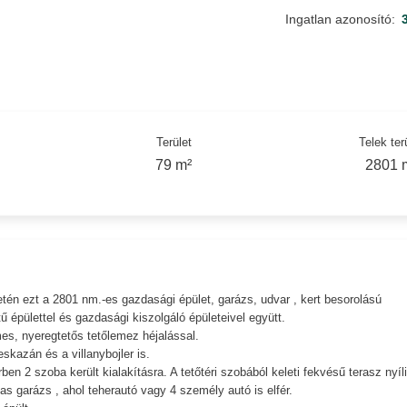
Ingatlan azonosító:
Terület
Telek ter
79 m²
2801 
letén ezt a 2801 nm.-es gazdasági épület, garázs, udvar , kert besorolású
tű épülettel és gazdasági kiszolgáló épületeivel együtt.
es, nyeregtetős tetőlemez héjalással.
skazán és a villanybojler is.
en 2 szoba került kialakításra. A tetőtéri szobából keleti fekvésű terasz nyíli
 garázs , ahol teherautó vagy 4 személy autó is elfér.