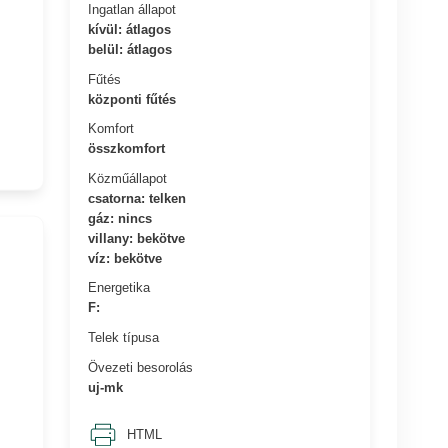
Ingatlan állapot
kívül: átlagos
belül: átlagos
Fűtés
központi fűtés
Komfort
összkomfort
Közműállapot
csatorna: telken
gáz: nincs
villany: bekötve
víz: bekötve
Energetika
F:
Telek típusa
Övezeti besorolás
uj-mk
HTML