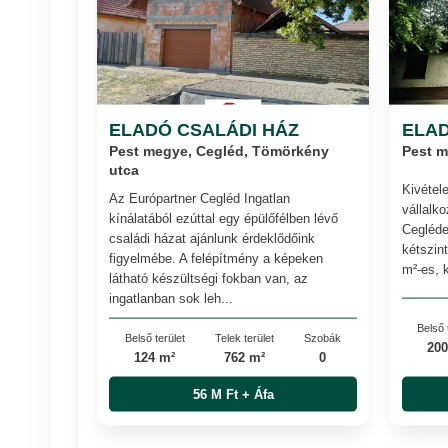
ELADÓ CSALÁDI HÁZ
ELAD
Pest megye, Cegléd, Tömörkény
Pest m
utca
Kivétel
Az Európartner Cegléd Ingatlan
vállalk
kínálatából ezúttal egy épülőfélben lévő
Cegléde
családi házat ajánlunk érdeklődőink
kétszin
figyelmébe. A felépítmény a képeken
m²-es, k
látható készültségi fokban van, az
ingatlanban sok leh...
Belső 
Belső terület
Telek terület
Szobák
200
124 m²
762 m²
0
56 M Ft + Áfa