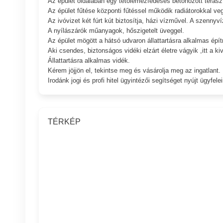
Az épület oldalában egy tetőlemezfedéses betonozott terasz 
Az épület fűtése központi fűtéssel működik radiátorokkal ve
Az ivóvizet két fúrt kút biztosítja, házi vízművel. A szennyv
A nyílászárók műanyagok, hőszigetelt üveggel.
Az épület mögött a hátsó udvaron állattartásra alkalmas épí
Aki csendes, biztonságos vidéki elzárt életre vágyik ,itt a
Állattartásra alkalmas vidék.
Kérem jöjjön el, tekintse meg és vásárolja meg az ingatlant.
Irodánk jogi és profi hitel ügyintézői segítséget nyújt ügyfele
TÉRKÉP