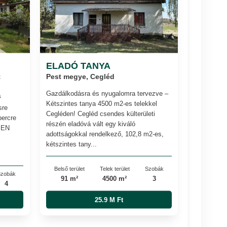
ELADÓ TANYA
t
Pest megye, Cegléd
Gazdálkodásra és nyugalomra tervezve –
s
Kétszintes tanya 4500 m2-es telekkel
sre
Cegléden! Cegléd csendes külterületi
percre
részén eladóvá vált egy kiváló
SEN
adottságokkal rendelkező, 102,8 m2-es,
kétszintes tany...
Belső terület
Telek terület
Szobák
zobák
91 m²
4500 m²
3
4
25.9 M Ft