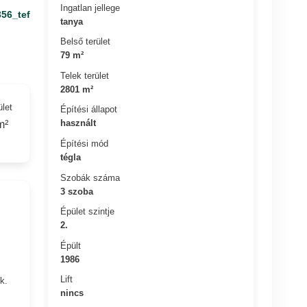
Ingatlan jellege
356_tef
tanya
Belső terület
79 m²
Telek terület
2801 m²
ület
Építési állapot
használt
m²
Építési mód
tégla
Szobák száma
3 szoba
Épület szintje
2.
Épült
1986
Lift
k.
nincs