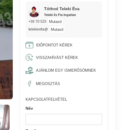
Tóthné Teleki Éva
Teleki és Fia Ingatlan
Mutasd
+36 70 525
Mutasd
telekiesfia@
IDŐPONTOT KÉREK
VISSZAHÍVÁST KÉREK
AJÁNLOM EGY ISMERŐSÖMNEK
MEGOSZTÁS
KAPCSOLATFELVÉTEL
Név