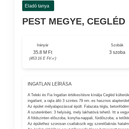
Eladó tanya
PEST MEGYE, CEGLÉD
Irányár
Szobák
35.8 M Ft
3 szoba
(453.16 E Ft/㎡)
INGATLAN LEÍRÁSA
A Teleki és Fia Ingatlan értékesítésre kínálja Cegléd külterü
ingatlant, a rajta álló 3 szintes 79 nm.-es hasznos alapterüle
Az épület mélyalapozással épült. Falazata tégla, betonfödém
A szuterénben: 3 helyiség, mely lakhatóvá tehető. Itt a vegye
A földszinten előszoba, konyha-nappali, fürdőszoba; a tetőtérb
Az épülethez szorosan csatlakozik egy szerelőaknás hatalmas