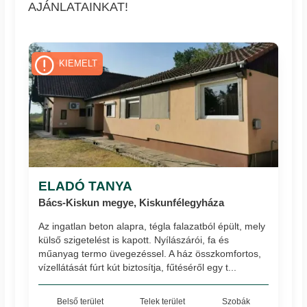
AJÁNLATAINKAT!
KIEMELT
ELADÓ TANYA
Bács-Kiskun megye, Kiskunfélegyháza
Az ingatlan beton alapra, tégla falazatból épült, mely
külső szigetelést is kapott. Nyílászárói, fa és
műanyag termo üvegezéssel. A ház összkomfortos,
vízellátását fúrt kút biztosítja, fűtéséről egy t...
Belső terület
Telek terület
Szobák