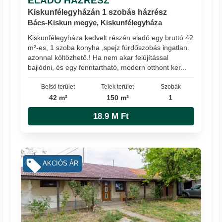
ELADÓ HÁZRÉSZ
Kiskunfélegyházán 1 szobás házrész
Bács-Kiskun megye, Kiskunfélegyháza
Kiskunfélegyháza kedvelt részén eladó egy bruttó 42
m²-es, 1 szoba konyha ,spejz fürdőszobás ingatlan.
azonnal költözhető.! Ha nem akar felújítással
bajlódni, és egy fenntartható, modern otthont ker...
Belső terület
Telek terület
Szobák
42 m²
150 m²
1
18.9 M Ft
AKCIÓS ÁR