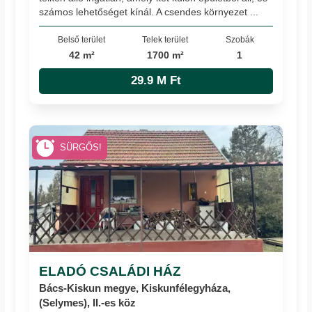
számos lehetőséget kínál. A csendes környezet ...
Belső terület
Telek terület
Szobák
42 m²
1700 m²
1
29.9 M Ft
SÜRGŐS!
ELADÓ CSALÁDI HÁZ
Bács-Kiskun megye, Kiskunfélegyháza,
(Selymes), II.-es köz