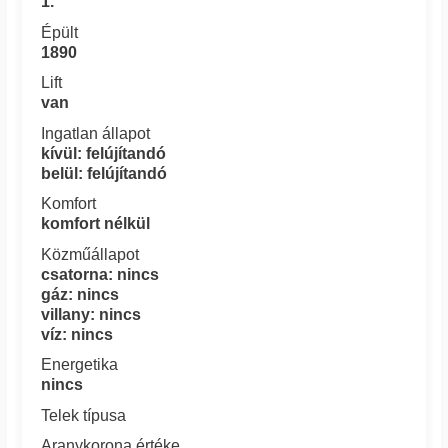
1.
Épült
1890
Lift
van
Ingatlan állapot
kívül: felújítandó
belül: felújítandó
Komfort
komfort nélkül
Közműállapot
csatorna: nincs
gáz: nincs
villany: nincs
víz: nincs
Energetika
nincs
Telek típusa
Aranykorona értéke