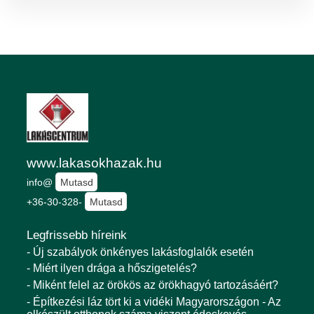
www.lakasokhazak.hu
info@
Mutasd
+36-30-328-
Mutasd
Legfrissebb híreink
- Új szabályok önkényes lakásfoglalók esetén
- Miért ilyen drága a hőszigetelés?
- Miként felel az örökös az örökhagyó tartozásáért?
- Építkezési láz tört ki a vidéki Magyarországon - Az