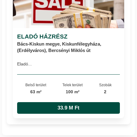
ELADÓ HÁZRÉSZ
Bács-Kiskun megye, Kiskunfélegyháza,
(Erdélyváros), Bercsényi Miklós út
Eladó...
Belső terület
Telek terület
Szobák
63 m²
100 m²
2
33.9 M Ft