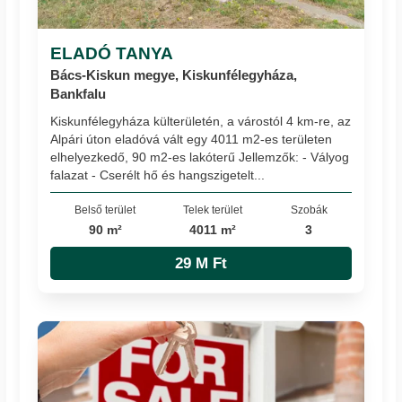
ELADÓ TANYA
Bács-Kiskun megye, Kiskunfélegyháza,
Bankfalu
Kiskunfélegyháza külterületén, a várostól 4 km-re, az
Alpári úton eladóvá vált egy 4011 m2-es területen
elhelyezkedő, 90 m2-es lakóterű Jellemzők: - Vályog
falazat - Cserélt hő és hangszigetelt...
Belső terület
Telek terület
Szobák
90 m²
4011 m²
3
29 M Ft