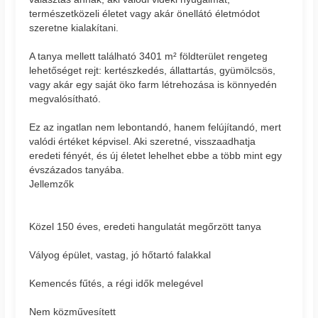
természetközeli életet vagy akár önellátó életmódot
szeretne kialakítani.
A tanya mellett található 3401 m² földterület rengeteg
lehetőséget rejt: kertészkedés, állattartás, gyümölcsös,
vagy akár egy saját öko farm létrehozása is könnyedén
megvalósítható.
Ez az ingatlan nem lebontandó, hanem felújítandó, mert
valódi értéket képvisel. Aki szeretné, visszaadhatja
eredeti fényét, és új életet lehelhet ebbe a több mint egy
évszázados tanyába.
Jellemzők
Közel 150 éves, eredeti hangulatát megőrzött tanya
Vályog épület, vastag, jó hőtartó falakkal
Kemencés fűtés, a régi idők melegével
Nem közművesített