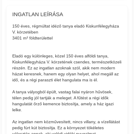
INGATLAN LEÍRÁSA
150 éves, régmúltat idéző tanya eladó Kiskunfélegyháza
V. körzetében
3401 m² földterülettel
Eladó egy különleges, közel 150 éves alföldi tanya,
Kiskunfélegyháza V. körzetének csendes, természetközeli
részén. Ez az ingatlan azoknak szól, akik nem modern
házat keresnek, hanem egy olyan helyet, ahol megáll az
idő, és a régi paraszti élet hangulata ma is él.
A tanya vályogból épült, vastag falai nyáron hűvösek,
télen pedig jól tartják a meleget. A fűtést a régi idők
hangulatát őrző kemence biztosítja, amely a ház igazi
lelke.
Az ingatlan nem közművesített, nincs villany, a vízellátást
pedig fúrt kút biztosítja. Ez a környezet tökéletes
választás annak, aki valódi vidéki nyugalmat,