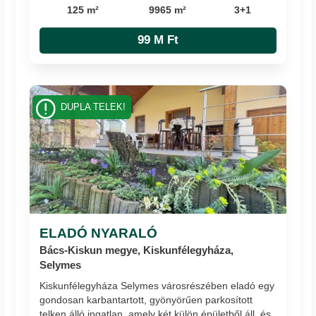
125 m²
9965 m²
3+1
99 M Ft
DUPLA TELEK!
ELADÓ NYARALÓ
Bács-Kiskun megye, Kiskunfélegyháza,
Selymes
Kiskunfélegyháza Selymes városrészében eladó egy
gondosan karbantartott, gyönyörűen parkosított
telken álló ingatlan, amely két külön épületből áll, és