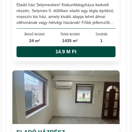
Eladó ház Selymesben! Kiskunfélegyháza kedvelt
részén, Selymes II. dűlőben eladó egy tégla építésű,
masszív kis ház, amely kiváló alapja lehet álmai
otthonának vagy hétvégi házának! Főbb jellemzők...
Belső terület
Telek terület
Szobák
24 m²
1435 m²
1
14.9 M Ft