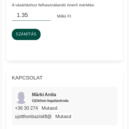
A vásárláshoz felhasználandó önerő mértéke:
Millió Ft
SZÁMÍTÁS
KAPCSOLAT
Márki Anita
ÚjOtthon Ingatlaniroda
Mutasd
+36 30 274
Mutasd
ujotthonbaziskft@