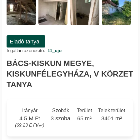
Eladó tanya
Ingatlan azonosító:
11_ujo
BÁCS-KISKUN MEGYE,
KISKUNFÉLEGYHÁZA, V KÖRZET
TANYA
Irányár
Szobák
Terület
Telek terület
4.5 M Ft
3 szoba
65 m²
3401 m²
(69.23 E Ft/㎡)