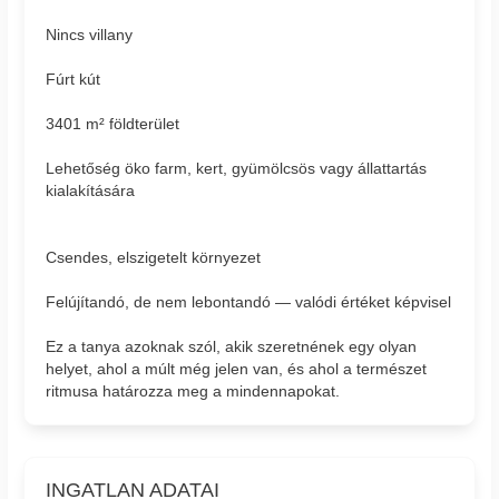
Nincs villany
Fúrt kút
3401 m² földterület
Lehetőség öko farm, kert, gyümölcsös vagy állattartás
kialakítására
Csendes, elszigetelt környezet
Felújítandó, de nem lebontandó — valódi értéket képvisel
Ez a tanya azoknak szól, akik szeretnének egy olyan
helyet, ahol a múlt még jelen van, és ahol a természet
ritmusa határozza meg a mindennapokat.
INGATLAN ADATAI