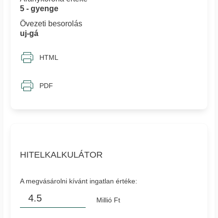
5 - gyenge
Övezeti besorolás
uj-gá
HTML
PDF
HITELKALKULÁTOR
A megvásárolni kívánt ingatlan értéke:
Millió Ft