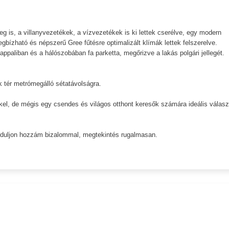
eg is, a villanyvezetékek, a vízvezetékek is ki lettek cserélve, egy modern
bízható és népszerű Gree fűtésre optimalizált klímák lettek felszerelve.
ppaliban és a hálószobában fa parketta, megőrizve a lakás polgári jellegét.
k tér metrómegálló sétatávolságra.
el, de mégis egy csendes és világos otthont keresők számára ideális válasz
forduljon hozzám bizalommal, megtekintés rugalmasan.