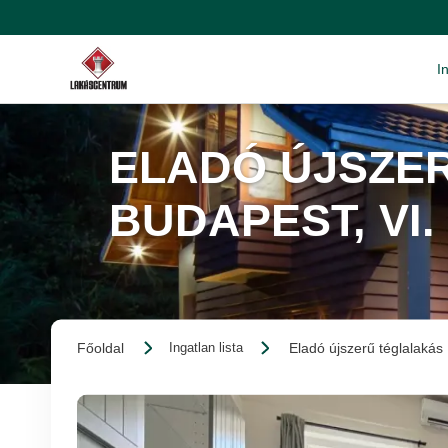
I
ELADÓ ÚJSZER
BUDAPEST, VI
Főoldal
Eladó újszerű téglalakás
Ingatlan lista