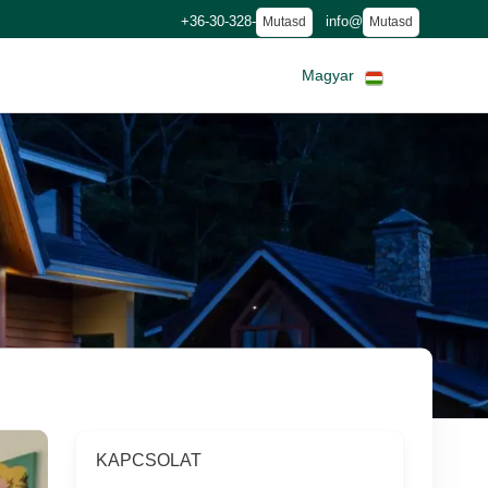
+36-30-328-
info@
Mutasd
Mutasd
Magyar
KAPCSOLAT