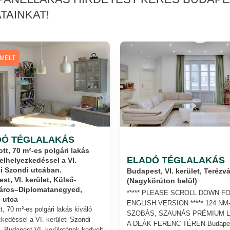
TAINKAT!
EMELT
DÓ TÉGLALAKÁS
ott, 70 m²-es polgári lakás
ELADÓ TÉGLALAKÁS
 elhelyezkedéssel a VI.
ti Szondi utcában.
Budapest, VI. kerület, Terézv
st, VI. kerület, Külső-
(Nagykörúton belül)
áros–Diplomatanegyed,
***** PLEASE SCROLL DOWN F
 utca
ENGLISH VERSION ***** 124 NM-
tt, 70 m²-es polgári lakás kiváló
SZOBÁS, SZAUNÁS PRÉMIUM 
zkedéssel a VI. kerületi Szondi
A DEÁK FERENC TÉREN Budape
. Budapest VI. kerületének kedvelt