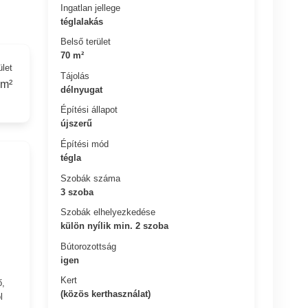
Ingatlan jellege
téglalakás
Belső terület
70 m²
ület
Tájolás
 m²
délnyugat
Építési állapot
újszerű
Építési mód
tégla
Szobák száma
3 szoba
Szobák elhelyezkedése
külön nyílik min. 2 szoba
Bútorozottság
igen
Kert
ő,
(közös kerthasználat)
l