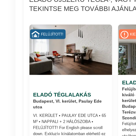
TEKINTSE MEG TOVÁBBI AJÁNLA
FELÚJÍTOTT!
KI
ELA
Felújít
ELADÓ TÉGLALAKÁS
kiváló
kerüle
Budapest, VI. kerület, Paulay Ede
Budape
utca
Terézv
VI. KERÜLET • PAULAY EDE UTCA • 65
Szondi
M² • NAPPALI + 2 HÁLÓSZOBA •
Felújíto
FELÚJÍTOTT! For English please scroll
elhelye
down. Exkluzív kínálatomban elérhető ez
utcában