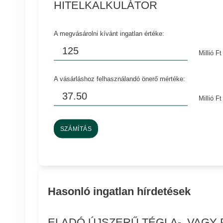
HITELKALKULÁTOR
A megvásárolni kívánt ingatlan értéke:
Millió Ft
A vásárláshoz felhasználandó önerő mértéke:
Millió Ft
SZÁMÍTÁS
Hasonló ingatlan hírdetések
ELADÓ ÚJSZERŰ TÉGLA-, VAGY