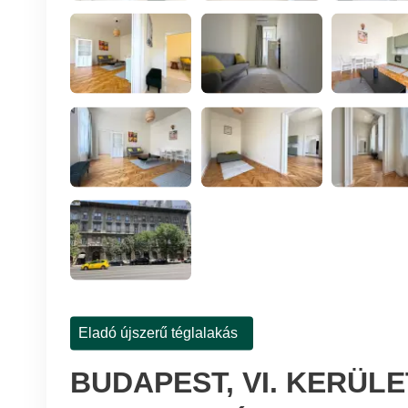
Eladó újszerű téglalakás
BUDAPEST, VI. KERÜL