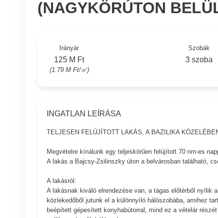
(NAGYKÖRÚTON BELÜL
Irányár
Szobák
125 M Ft
3 szoba
(1.79 M Ft/㎡)
INGATLAN LEÍRÁSA
TELJESEN FELÚJÍTOTT LAKÁS, A BAZILIKA KÖZELÉBE
Megvételre kínálunk egy teljeskörűen felújított 70 nm-es na
A lakás a Bajcsy-Zsilinszky úton a belvárosban található, cs
A lakásról:
A lakásnak kiváló elrendezése van, a tágas előtérből nyílik 
közlekedőből jutunk el a különnyíló hálószobába, amihez tart
beépített gépesített konyhabútorral, mind ez a vételár részét