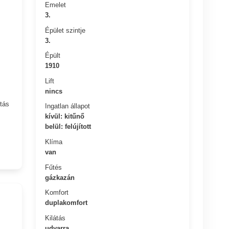
Emelet
3.
Épület szintje
3.
Épült
1910
Lift
nincs
tás
Ingatlan állapot
kívül: kitűnő
belül: felújított
Klíma
van
Fűtés
gázkazán
Komfort
duplakomfort
Kilátás
udvarra