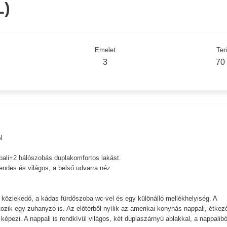
)
Emelet
Ter
3
70
N
ppali+2 hálószobás duplakomfortos lakást.
endes és világos, a belső udvarra néz.
a közlekedő, a kádas fürdőszoba wc-vel és egy különálló mellékhelyiség. A
ozik egy zuhanyzó is. Az előtérből nyílik az amerikai konyhás nappali, étkez
 képezi. A nappali is rendkívül világos, két duplaszárnyú ablakkal, a nappalibó