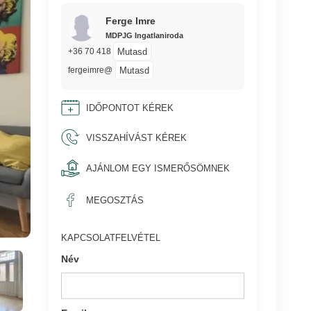
Ferge Imre
MDPJG Ingatlaniroda
Mutasd
+36 70 418
Mutasd
fergeimre@
IDŐPONTOT KÉREK
VISSZAHÍVÁST KÉREK
AJÁNLOM EGY ISMERŐSÖMNEK
MEGOSZTÁS
KAPCSOLATFELVÉTEL
Név