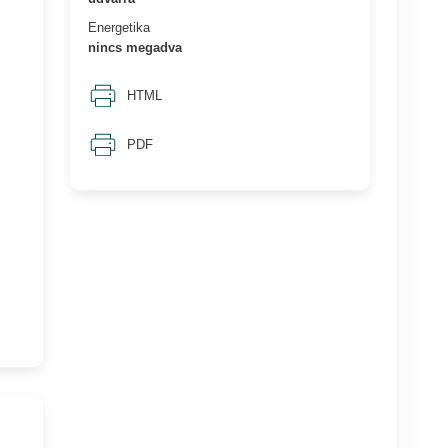
Energetika
nincs megadva
HTML
PDF