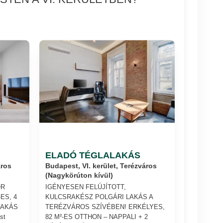
ELADÓ TÉGLALAKÁS
áros
Budapest, VI. kerület, Terézváros
(Nagykörúton kívül)
OR
IGÉNYESEN FELÚJÍTOTT,
ES, 4
KULCSRAKÉSZ POLGÁRI LAKÁS A
LAKÁS
TERÉZVÁROS SZÍVÉBEN! ERKÉLYES,
st
82 M²-ES OTTHON – NAPPALI + 2