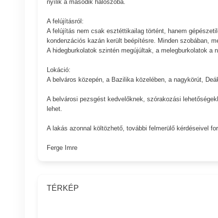
nyílik a második hálószoba.
A felújításról:
A felújítás nem csak esztéttikailag történt, hanem gépészetil
kondenzációs kazán került beépítésre. Minden szobában, meg
A hidegburkolatok szintén megújúltak, a melegburkolatok a na
Lokáció:
A belváros közepén, a Bazilika közelében, a nagykörút, Deá
A belvárosi pezsgést kedvelőknek, szórakozási lehetőségekk
lehet.
A lakás azonnal költözhető, további felmerülő kérdéseivel 
Ferge Imre
TÉRKÉP